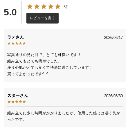
送
5件
5.0
料
に
レビューを書く
つ
い
ラテ
2026/06/17
て
大
写真通りの見た目で、とても可愛いです！

型
組み立てもとても簡単でした。

商
座り心地がとても良くて快適に過ごしています！

品
買ってよかったです^_^
の
配
送
スター
2026/03/30
に
つ
い
組み立てに少し時間がかかりましたが、使用した感じは凄く良か
て
ったです。