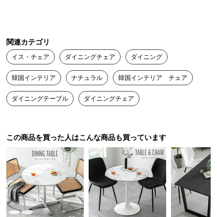
床が傷つかないキャップもしてあり、助かっています！
つ
い
て
メロンソーダ
2024/07/12
関連カテゴリ
開
イス・チェア
ダイニングチェア
ダイニング
梱
一人用の椅子が欲しくてこちらを購入しました。通気性が良く、
設
韓国インテリア
ナチュラル
韓国インテリア チェア
背中に汗をかきやすいため、ムレを気にせずに使えます。足にキ
置
ャップがついているため、床の傷つきを防げて安心して使ってい
ダイニングテーブル
ダイニングチェア
サ
ます。
ー
ビ
ス
この商品を買った人はこんな商品も買っています
に
つ
い
て
搬
入