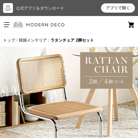
アプリで開く
公式アプリをダウンロード
ログイン
新規会員登録
トップ
韓国インテリア
ラタンチェア 2脚セット
お
気
に
入
り
ア
イ
テ
ム
最