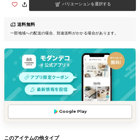
バリエーションを選択する
気
ア
イ
送料無料
テ
一部地域への配送の場合、別途送料がかかる場合があります。
ム
ラ
ン
キ
ン
グ
商
品
カ
Google Play
テ
ゴ
リ
か
このアイテムの他タイプ