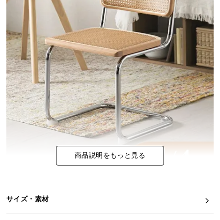
イ
ン
テ
リ
ア
コ
ー
デ
ィ
ネ
ー
ト
か
商品説明をもっと見る
ら
探
す
サイズ・素材