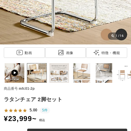
近
チ
ェ
ッ
ク
し
1
/
16
た
ア
動画
画像
特徴・機能
イ
テ
ム
商品番号
mfc01-2p
特
集
ラタンチェア 2脚セット
一
覧
5.00
5件
¥
23,999
~
税込
人