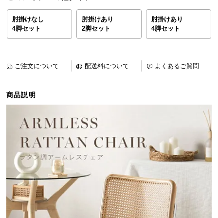
ら
探
肘掛けなし
肘掛けあり
肘掛けあり
4脚セット
2脚セット
4脚セット
す
イ
ご注文について
配送料について
よくあるご質問
ン
テ
商品説明
リ
ア
テ
イ
ス
ト
か
ら
探
す