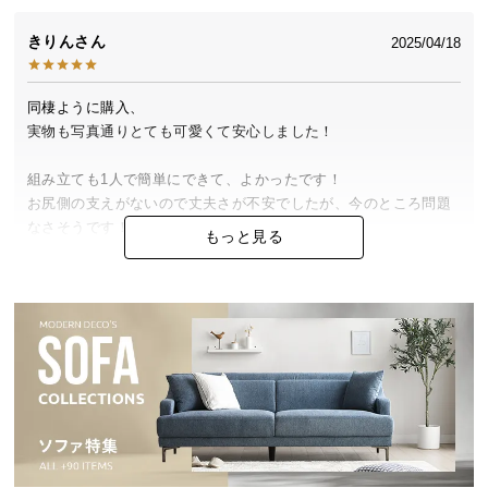
中
型
きりん
2025/04/18
商
品
同棲ように購入、

の
実物も写真通りとても可愛くて安心しました！

配
送
組み立ても1人で簡単にできて、よかったです！

に
お尻側の支えがないので丈夫さが不安でしたが、今のところ問題
つ
なさそうです！

い
もっと見る
て
ラタンの部分もチクチクせずとてもいい感じです！

小
型
商
ひよこ
30代
女性
2024/09/11
品
の
配
組み立てが簡単で、女性1人でできました！見た目も可愛く、汚れ
送
ても拭くことができ、大変満足しております！

に