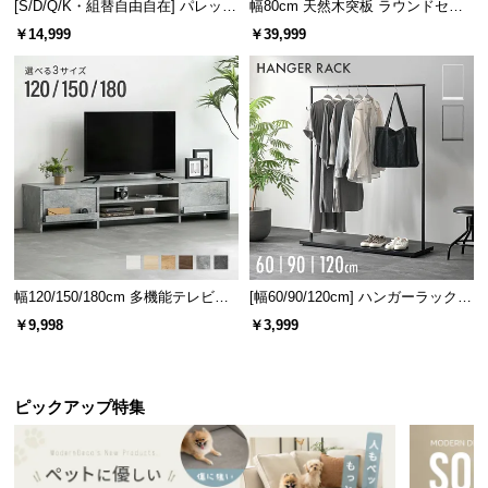
[S/D/Q/K・組替自由自在] パレット
幅80cm 天然木突板 ラウンドセン
ベッド 8/12/16枚セット
ターテーブル 美しい格子デザイン
￥14,999
￥39,999
幅120/150/180cm 多機能テレビボ
[幅60/90/120cm] ハンガーラック
ード 木目/石目調 オープン収納・
スチール 4段階高さ調節 サイドフ
￥9,998
￥3,999
引き出し収納付き
ック オープンラック シンプル
ピックアップ特集