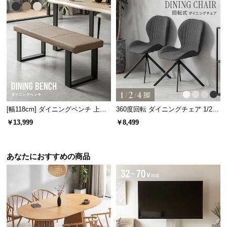
情
報
©
M
O
D
E
R
N
[幅118cm] ダイニングベンチ 上品
360度回転 ダイニングチェア 1/2/4
D
なPVCレザー×スチール脚 耐荷重2
脚セット
￥13,999
￥8,499
E
00kg
C
O
あなたにおすすめの商品
C
o.,
L
t
d.
A