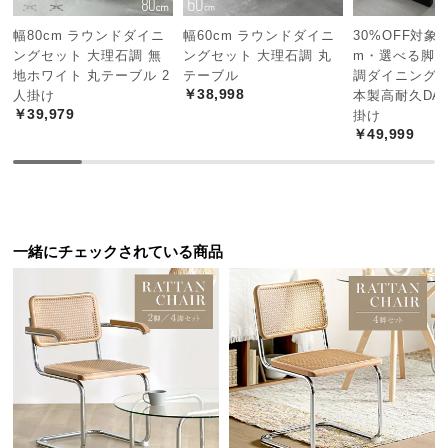
経
路
幅80cm ラウンドダイニ
幅60cm ラウンドダイニ
30%OFF対象! 
ングセット 大理石調 無
ングセット 大理石調 丸
m・選べる脚カ
に
地ホワイト 丸テーブル 2
テーブル
調ダイニングテ
つ
￥38,998
人掛け
本製高耐久DAP
い
￥39,979
掛け
て
￥49,999
返
品・
キ
ャ
一緒にチェックされている商品
ン
セ
ル
に
つ
い
て