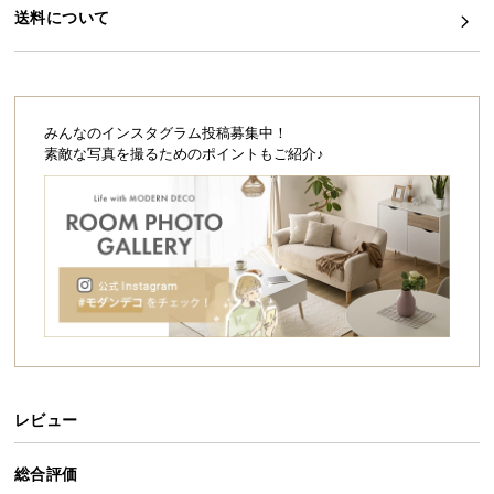
シ
送料について
ョ
ッ
ピ
ン
グ
みんなのインスタグラム投稿募集中！
ガ
素敵な写真を撮るためのポイントもご紹介♪
イ
ド
お
支
払
い
に
つ
い
レビュー
て
総合評価
配