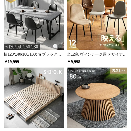
幅120/140/160/180cm ブラックフ
全12色 ヴィンテージ調 デザイナー
レーム ダイニング 大理石調 4人掛
ズシェルチェア
￥19,999
￥9,998
け