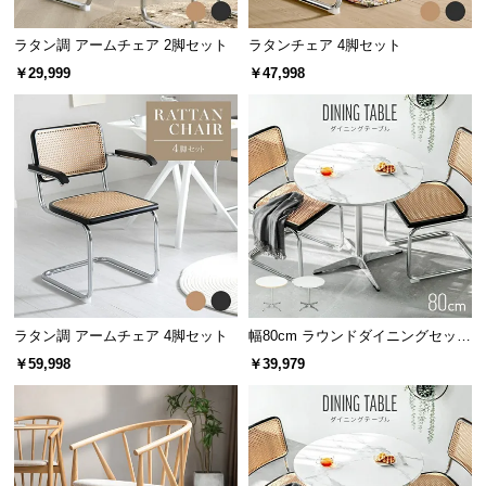
保
証
ラタン調 アームチェア 2脚セット
ラタンチェア 4脚セット
に
￥29,999
￥47,998
つ
い
て
会
員
規
約
に
つ
い
ラタン調 アームチェア 4脚セット
幅80cm ラウンドダイニングセット
て
大理石調 無地ホワイト 丸テーブル
￥59,998
￥39,979
2人掛け
お
客
様