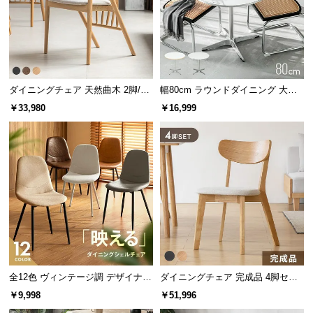
サ
ポ
ー
ト
ダイニングチェア 天然曲木 2脚/4
幅80cm ラウンドダイニング 大理
脚セット
石調 無地ホワイト 丸テーブル 2人
￥33,980
￥16,999
お
掛け
知
ら
せ
ブ
ロ
グ
全12色 ヴィンテージ調 デザイナー
ダイニングチェア 完成品 4脚セッ
ズシェルチェア
ト
￥9,998
￥51,996
企
業