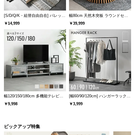
l
l
[S/D/Q/K・組替自由自在] パレット
幅80cm 天然木突板 ラウンドセン
ベッド 8/12/16枚セット
ターテーブル 美しい格子デザイン
￥14,999
￥39,999
幅120/150/180cm 多機能テレビボ
[幅60/90/120cm] ハンガーラック
ード 木目/石目調 オープン収納・
スチール 4段階高さ調節 サイドフ
￥9,998
￥3,999
引き出し収納付き
ック オープンラック シンプル
ピックアップ特集