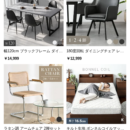
経
路
に
つ
い
て
幅120cm ブラックフレーム ダイニ
180度回転 ダイニングチェア レザ
返
ングテーブル 大理石調 4人掛け
ー調 1/2/4脚セット スチールレッグ
品・
￥14,999
￥12,999
ブラック脚
キ
ャ
ン
セ
ル
に
つ
い
て
ラタン調 アームチェア 2脚セット
キルト生地 ボンネルコイルマット