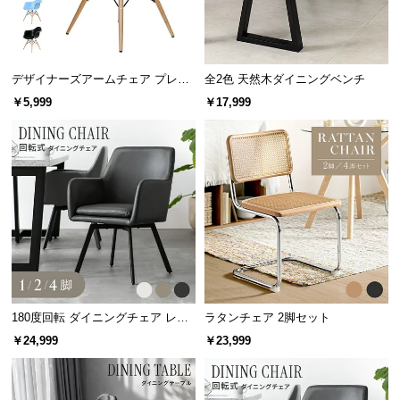
つ
い
て
デザイナーズアームチェア プレー
全2色 天然木ダイニングベンチ
ンカラー
￥5,999
￥17,999
開
梱
設
置
サ
ー
ビ
ス
に
つ
い
180度回転 ダイニングチェア レザ
ラタンチェア 2脚セット
て
ー調 2脚セット スチールレッグ ブ
￥24,999
￥23,999
ラック脚
搬
入