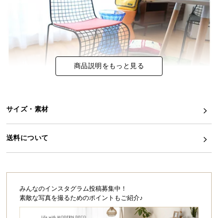
イ
ン
テ
リ
ア
商品説明をもっと見る
コ
ー
デ
ィ
サイズ・素材
ネ
ー
送料について
ト
か
ら
探
す
みんなのインスタグラム投稿募集中！
素敵な写真を撮るためのポイントもご紹介♪