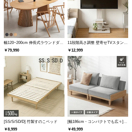
サ
ポ
ー
ト
幅120~200cm 伸長式ラウンドダイ
11段階高さ調整 壁寄せTVスタンド
お
ニングテーブル 6人掛け 天然木突
キャスター付き 上下左右角度調節
￥79,990
￥12,999
板 美しい格子デザイン
機能
知
ら
せ
ブ
ロ
グ
[SS/S/SD/D] 竹製すのこベッド
[幅186cm・コンパクトでも広々] 3
企
人掛けソファベッド リクライニン
￥8,999
￥49,999
業