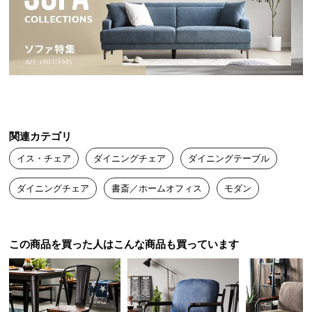
送
料
に
つ
い
て
大
関連カテゴリ
型
商
イス・チェア
ダイニングチェア
ダイニングテーブル
品
の
ダイニングチェア
書斎／ホームオフィス
モダン
配
送
に
この商品を買った人はこんな商品も買っています
つ
い
て