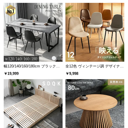
グ 天然木フレーム 北欧
情
報
©
M
O
D
E
R
N
D
幅120/140/160/180cm ブラックフ
全12色 ヴィンテージ調 デザイナー
E
レーム ダイニング 大理石調 4人掛
ズシェルチェア
￥19,999
￥9,998
C
け
O
C
o.,
L
t
d.
A