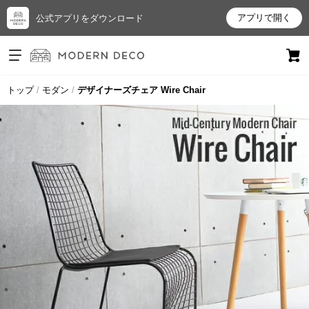
アプリで開く
公式アプリをダウンロード
ログイン
新規会員登録
トップ
モダン
デザイナーズチェア Wire Chair
お
気
に
入
り
ア
イ
テ
ム
最