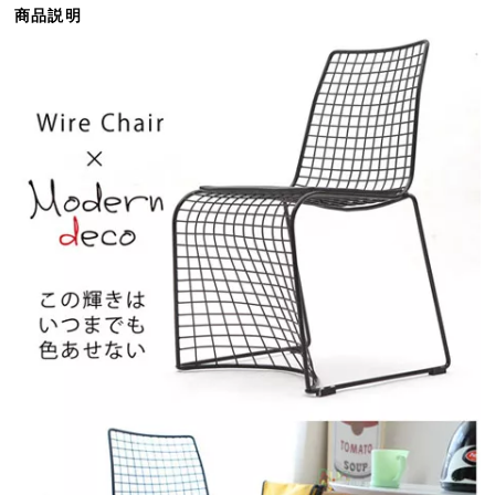
商品説明
ら
探
す
イ
ン
テ
リ
ア
テ
イ
ス
ト
か
ら
探
す