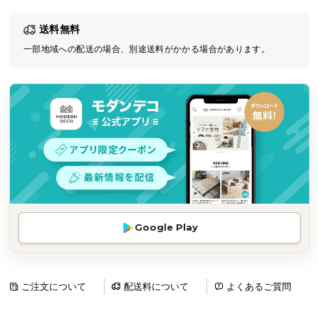
気
送料無料
ア
イ
一部地域への配送の場合、別途送料がかかる場合があります。
テ
ム
ラ
ン
キ
ン
グ
商
Google Play
品
カ
テ
ゴ
ご注文について
配送料について
よくあるご質問
リ
か