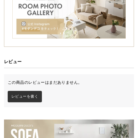
シ
ョ
ッ
ピ
ン
グ
ガ
イ
ド
レビュー
お
支
この商品のレビューはまだありません。
払
い
レビューを書く
に
つ
い
て
配