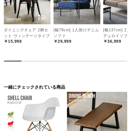
中
型
商
品
の
ダイニングチェア 2脚セ
[幅79cm] 1人掛けデニム
[幅137cm] 
ット ヴィンテージタイプ
ソファ
デュロイソフ
配
￥15,998
￥29,999
￥36,999
送
に
つ
い
て
小
一緒にチェックされている商品
型
商
品
の
配
送
に