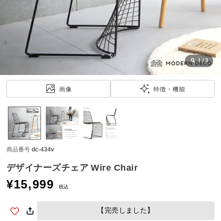
近
チ
ェ
ッ
ク
し
1
/
3
た
ア
画像
特徴・機能
イ
テ
ム
商品番号
dc-434v
特
集
デザイナーズチェア Wire Chair
一
¥
15,999
覧
税込
【完売しました】
人