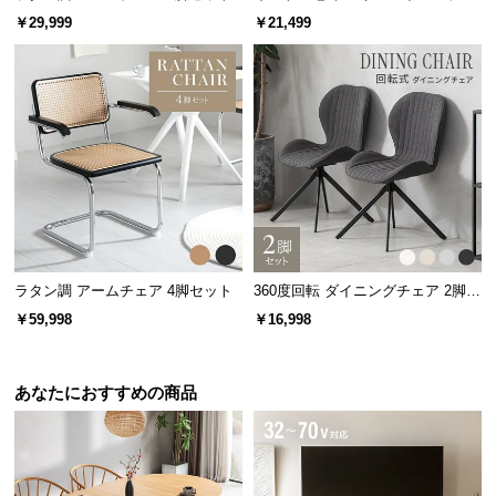
保
レス K
￥29,999
￥21,499
証
に
つ
い
て
会
員
規
約
に
ラタン調 アームチェア 4脚セット
360度回転 ダイニングチェア 2脚セ
ット
つ
￥59,998
￥16,998
い
て
あなたにおすすめの商品
お
客
様