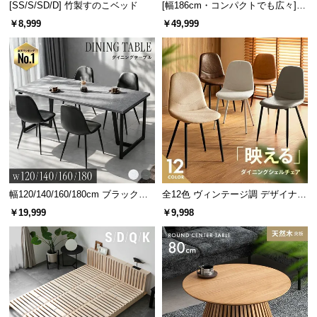
[SS/S/SD/D] 竹製すのこベッド
[幅186cm・コンパクトでも広々] 3
情
報
人掛けソファベッド リクライニン
￥8,999
￥49,999
グ 天然木フレーム 北欧
©
M
O
D
E
R
N
カラーバリエーション
D
E
C
幅120/140/160/180cm ブラックフ
全12色 ヴィンテージ調 デザイナー
ブラック
BLACK
O
レーム ダイニング 大理石調 4人掛
ズシェルチェア
￥19,999
￥9,998
け
C
o.,
L
t
d.
A