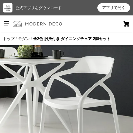
アプリで開く
公式アプリをダウンロード
ログイン
新規会員登録
トップ
モダン
全2色 肘掛付き ダイニングチェア 2脚セット
お
気
に
入
り
ア
イ
テ
ム
最