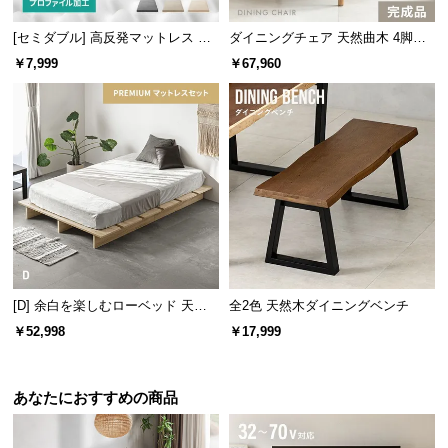
保
証
[セミダブル] 高反発マットレス 体
ダイニングチェア 天然曲木 4脚セ
に
圧分散プロファイル加工 厚さ10cm
ット
￥7,999
￥67,960
つ
三つ折り
い
て
会
員
規
約
さっと拭くだけ簡単お手入れ
に
つ
い
[D] 余白を楽しむローベッド 天然
全2色 天然木ダイニングベンチ
木材とは違い汚れてもシミになりにくく、さっと乾
木調 ステージベッド プレミアムマ
て
拭きするだけでOKなのでお手入れが簡単です。
￥52,998
￥17,999
ットレス付き
あなたにおすすめの商品
お
客
様