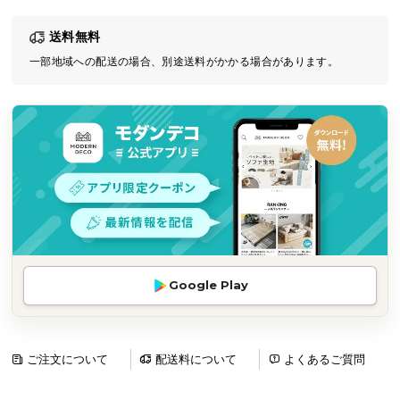
気
送料無料
ア
イ
一部地域への配送の場合、別途送料がかかる場合があります。
テ
ム
ラ
ン
キ
ン
グ
商
Google Play
品
カ
テ
ゴ
ご注文について
配送料について
よくあるご質問
リ
か