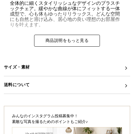
全体的に細くスタイリッシュなデザインのプラスチ
ックチェア。緩やかな曲線が体にフィットする一体
イ
成型で、心も体もゆったりリラックス。どんな空間
ン
にも自然と溶け込み、居心地の良い理想のお部屋作
テ
りを叶えます。
リ
ア
商品説明をもっと見る
コ
ー
曲線美が目を引く樹脂一体成型
デ
ィ
サイズ・素材
ネ
背もたれから肘掛けにかけて一体化されたカーブデ
ザイン。置くだけでお部屋のちょっとしたアクセン
ー
トになります。
送料について
ト
か
ら
探
す
みんなのインスタグラム投稿募集中！
素敵な写真を撮るためのポイントもご紹介♪