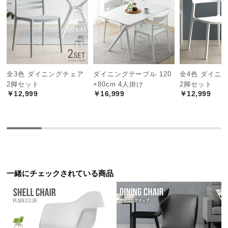
中
型
商
座面奥行き
約45.5㎝
品
の
配
全3色 ダイニングチェア
ダイニングテーブル 120
全4色 ダイニ
送
2脚セット
×80cm 4人掛け
2脚セット
に
安心してリラックスできる耐荷重
￥12,999
￥16,999
￥12,999
つ
い
耐荷重は約120㎏。しっかりとした耐久性で身体を支
て
えてくれる安心設計です。
小
型
商
一緒にチェックされている商品
品
の
配
送
に