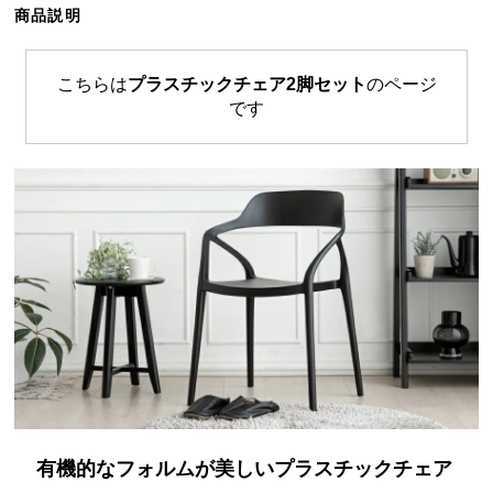
商品説明
ら
探
す
こちらは
プラスチックチェア2脚セット
のページ
です
イ
ン
テ
リ
ア
テ
イ
ス
ト
か
ら
探
す
有機的なフォルムが美しいプラスチックチェア