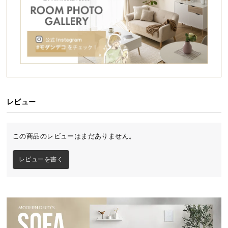
シ
ョ
ッ
ピ
ン
グ
ガ
体を包み込む滑らかな座り心地
イ
ド
背中をしっかりとホールドする包み込むようなフォ
レビュー
ルム。自然と体にフィットし、より快適に寛ぐこと
ができます。
お
支
この商品のレビューはまだありません。
払
い
レビューを書く
に
つ
い
て
配