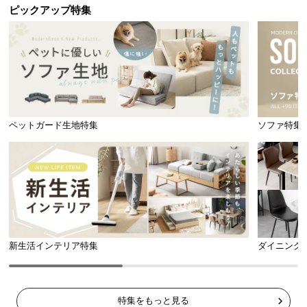
ピックアップ特集
※単位は「センチメートル」になります
ペットガード生地特集
ソファ特集
新生活インテリア特集
ダイニング
横幅
奥行き
高さ
約57㎝
約51㎝
約80㎝
特集をもっと見る