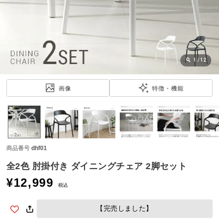
近
チ
ェ
ッ
ク
し
1
/
12
た
ア
画像
特徴・機能
イ
テ
ム
商品番号
dhf01
特
集
全2色 肘掛付き ダイニングチェア 2脚セット
一
¥
12,999
覧
税込
【完売しました】
人