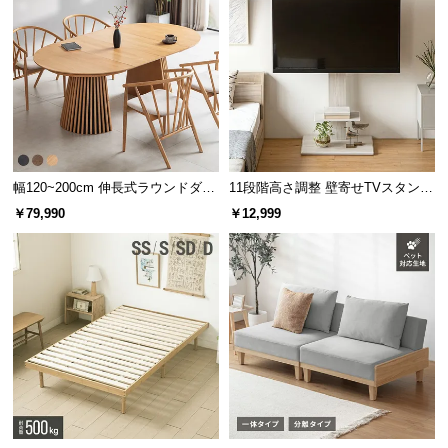
サ
ポ
ー
ト
お
知
幅120~200cm 伸長式ラウンドダイ
11段階高さ調整 壁寄せTVスタンド
ニングテーブル 6人掛け 天然木突
キャスター付き 上下左右角度調節
ら
￥79,990
￥12,999
板 美しい格子デザイン
機能
せ
床面に優しい保護パーツ
脚の底面に樹脂製の保護パーツが付いているため、
ブ
床への傷付きや凹みの心配がありません。
ロ
グ
企
業