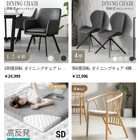
経
路
に
つ
い
て
重量
約3.97㎏
返
品・
180度回転 ダイニングチェア レザ
360度回転 ダイニングチェア 4脚セ
キ
ー調 2脚セット スチールレッグ ブ
ット
￥24,999
￥33,996
ャ
ラック脚
スタッキング可能で移動もラクラク
ン
セ
ル
チェアはスタッキング可能なので、使わないときは
に
省スペースに収納でき、持ち運びも楽々です。
つ
い
て