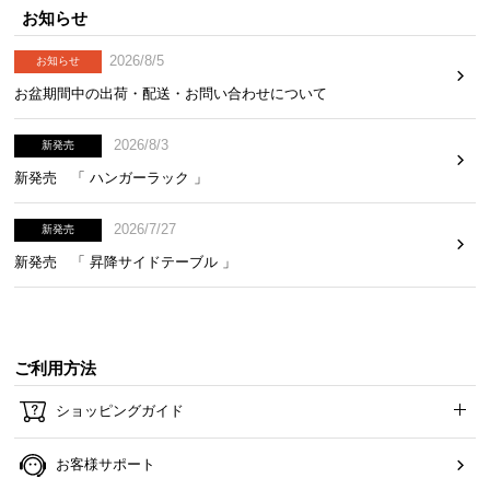
一年間保証
お知らせ
2026/8/5
お知らせ
安心と信頼の「一年間保証」
お盆期間中の出荷・配送・お問い合わせについて
機能の損壊・部品の紛失など予期せぬトラブルに
も無償で対応。 ご購入1年以内に不具合が発生し
た場合、新しくご交換させて頂きます。
2026/8/3
新発売
新発売 「 ハンガーラック 」
2026/7/27
新発売
新発売 「 昇降サイドテーブル 」
ご利用方法
ショッピングガイド
お客様サポート