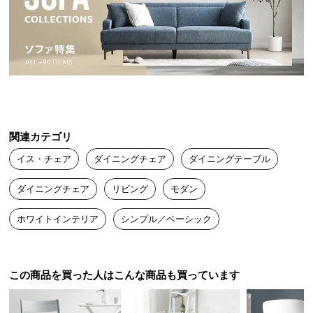
送
料
に
つ
い
深く腰掛けられる奥行き
て
大
座面の奥行きは約45.5㎝。深く腰掛けることができ
関連カテゴリ
型
るため、ゆったりとリラックスできます。
商
イス・チェア
ダイニングチェア
ダイニングテーブル
品
の
ダイニングチェア
リビング
モダン
配
ホワイトインテリア
シンプル／ベーシック
送
に
つ
い
この商品を買った人はこんな商品も買っています
て