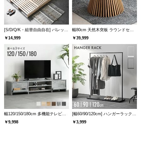
l
l
[S/D/Q/K・組替自由自在] パレット
幅80cm 天然木突板 ラウンドセン
ベッド 8/12/16枚セット
ターテーブル 美しい格子デザイン
￥14,999
￥39,999
幅120/150/180cm 多機能テレビボ
[幅60/90/120cm] ハンガーラック
ード 木目/石目調 オープン収納・
スチール 4段階高さ調節 サイドフ
￥9,998
￥3,999
引き出し収納付き
ック オープンラック シンプル
商品サイズ