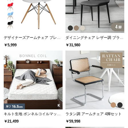
つ
い
て
耐荷重
約120㎏
開
デザイナーズアームチェア プレー
ダイニングチェア レザー調 ブラッ
梱
ンカラー
ク脚 4脚セット 包み込むフォルム
￥5,999
￥31,980
設
置
サ
スムーズに運べる軽量設計
ー
ビ
ス
チェア1脚の重量は約3.97㎏。女性一人でも簡単に動
に
かすことができます。
つ
い
て
キルト生地 ボンネルコイルマット
ラタン調 アームチェア 4脚セット
搬
レス K
￥21,499
￥59,998
入