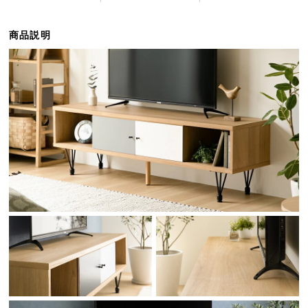
ら
探
商品説明
す
イ
ン
テ
リ
ア
テ
イ
ス
ト
か
ら
探
す