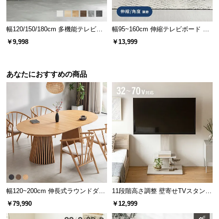
サ
幅(内寸)
奥行き(内寸)
高さ(内寸)
ポ
幅120/150/180cm 多機能テレビボ
幅95~160cm 伸縮テレビボード ア
ー
約34.9㎝
約36.2㎝
約23㎝
ード 木目/石目調 オープン収納・
レンジ多彩 引き出し収納 角度調節
￥9,998
￥13,999
ト
引き出し収納付き
可能 モルタル調/木目調
180㎝タイプ
あなたにおすすめの商品
幅(内寸)
奥行き(内寸)
高さ(内寸)
お
知
約42.4㎝
約36.2㎝
約23㎝
ら
せ
ブ
出し入れしやすいオープン収納
ロ
グ
雑誌やリモコンなど､小物を収納できるオープンスペ
幅120~200cm 伸長式ラウンドダイ
11段階高さ調整 壁寄せTVスタンド
ース｡出し入れしやすいので使い勝手抜群です。
ニングテーブル 6人掛け 天然木突
キャスター付き 上下左右角度調節
￥79,990
￥12,999
企
板 美しい格子デザイン
機能
業