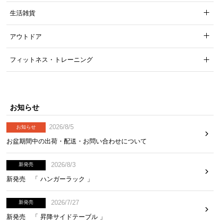
生活雑貨
アウトドア
フィットネス・トレーニング
お知らせ
耐荷重
2026/8/5
お知らせ
天板
オープン収納
スライド収納
お盆期間中の出荷・配送・お問い合わせについて
約50kg
約5kg
約5kg
2026/8/3
新発売
新発売 「 ハンガーラック 」
2026/7/27
新発売
5本脚で負荷を分散
新発売 「 昇降サイドテーブル 」