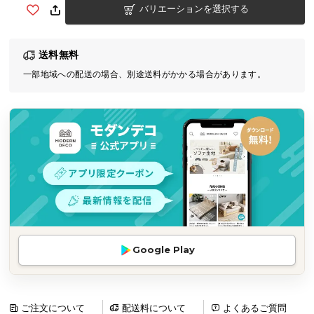
バリエーションを選択する
気
ア
イ
送料無料
テ
一部地域への配送の場合、別途送料がかかる場合があります。
ム
ラ
ン
キ
ン
グ
商
品
カ
Google Play
テ
ゴ
リ
か
ご注文について
配送料について
よくあるご質問