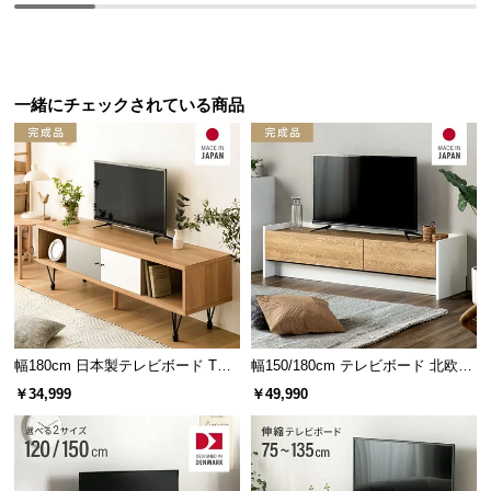
つ
い
細部まで表現した美しい木目柄
て
一緒にチェックされている商品
開
細部まで作り上げられた木目柄は国産ならでは。味
梱
わい深い質感と温かみが感じられます。
設
置
サ
ー
ビ
ス
に
つ
幅180cm 日本製テレビボード TOT-
幅150/180cm テレビボード 北欧デ
い
007
ザイン 収納付き TOT-018
￥34,999
￥49,990
て
搬
入