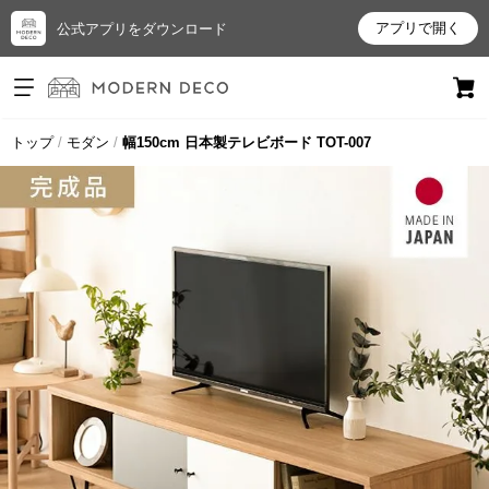
アプリで開く
公式アプリをダウンロード
ログイン
新規会員登録
トップ
モダン
幅150cm 日本製テレビボード TOT-007
お
気
に
入
り
ア
イ
テ
ム
最