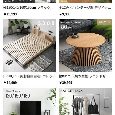
l
約42.4㎝
約37.9㎝
約23㎝
l
幅120/140/160/180cm ブラックフ
全12色 ヴィンテージ調 デザイナー
レーム ダイニング 大理石調 4人掛
ズシェルチェア
￥19,999
￥9,998
け
広々と使える天板スペース
大画面TVはもちろんのこと、雑貨や電子機器もお洒
落にディスプレイできる広さです。
[S/D/Q/K・組替自由自在] パレット
幅80cm 天然木突板 ラウンドセン
ベッド 8/12/16枚セット
ターテーブル 美しい格子デザイン
￥14,999
￥39,999