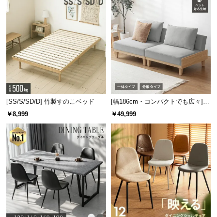
情
報
©
M
O
D
E
R
N
[SS/S/SD/D] 竹製すのこベッド
[幅186cm・コンパクトでも広々] 3
D
人掛けソファベッド リクライニン
￥8,999
￥49,999
150㎝タイプ
E
グ 天然木フレーム 北欧
C
幅(内寸)
奥行き(内寸)
高さ(内寸)
O
C
約34.9㎝
約37.9㎝
約23㎝
o.,
L
180㎝タイプ
t
d.
幅(内寸)
奥行き(内寸)
高さ(内寸)
A