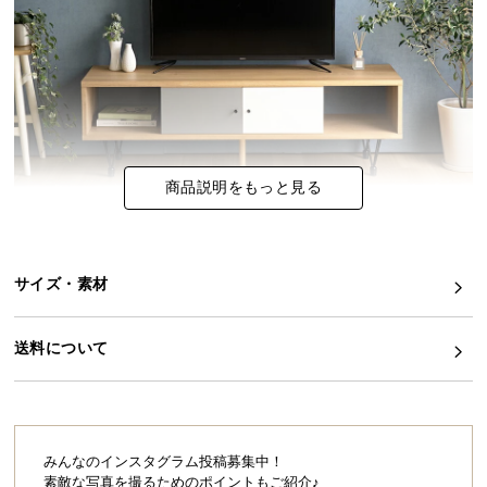
イ
ン
テ
リ
ア
コ
ー
商品説明をもっと見る
デ
ィ
ネ
サイズ・素材
ー
ト
確かな日本品質とモダンデザインの共演
か
送料について
味わい豊かな木目､ツートンカラーのアクセント､ス
ら
タイリッシュな脚､全てが見事に調和したテレビボー
探
ド。
細部にまでこだわりぬいたデザインは見る人全てを
す
魅了しお部屋をワンランク上の空間にしてくれま
す。
みんなのインスタグラム投稿募集中！
素敵な写真を撮るためのポイントもご紹介♪