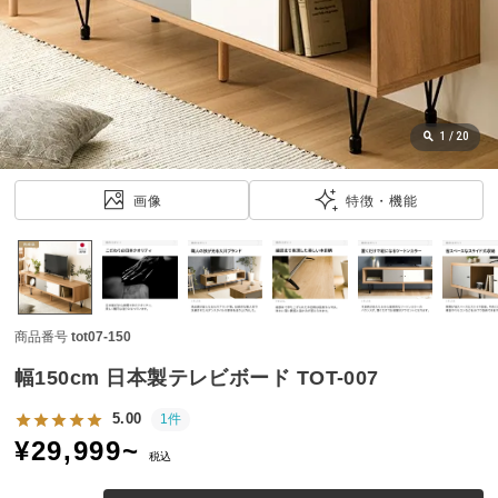
近
チ
ェ
ッ
ク
し
1
/
20
た
ア
画像
特徴・機能
イ
テ
ム
商品番号
tot07-150
特
集
幅150cm 日本製テレビボード TOT-007
一
覧
5.00
1件
¥
29,999
~
税込
人