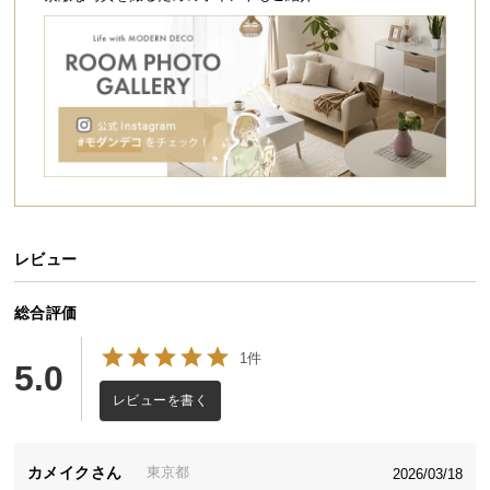
シ
ョ
ッ
ピ
ン
グ
ガ
イ
ド
お
レビュー
支
払
総合評価
い
に
1件
5.0
つ
レビューを書く
い
こだわりの日本クオリティ
て
カメイク
東京都
2026/03/18
配
日本製だから実現できたクオリティ。安価な輸入品