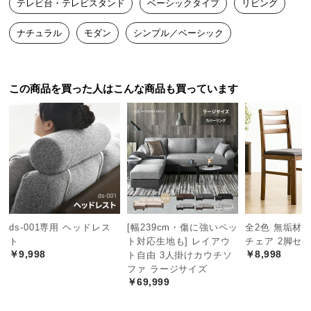
高品質の証となる大川ブランド製。伝統的な職人技
テレビ台・テレビスタンド
ベーシックタイプ
リビング
中
で洗練されたモダンスタイルの家具を造り上げまし
型
た。
ナチュラル
モダン
シンプル／ベーシック
商
品
の
配
この商品を買った人はこんな商品も買っています
送
に
つ
い
て
小
型
ds-001専用 ヘッドレス
[幅239cm・傷に強いペッ
全2色 無垢材
商
大川家具とは
ト
ト対応生地も] レイアウ
チェア 2脚セ
品
￥9,998
￥8,998
日本一の生産高を誇る家具ブラン
ト自由 3人掛けカウチソ
の
ド。400年以上の歴史があり、世界
ファ ラージサイズ
配
的にも高い評価を得ています。
￥69,999
送
に