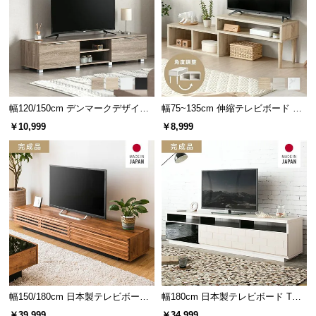
経
路
に
つ
置くだけで絵になるツートンカラー
い
木目柄のあたたかみと個性的なツートンカラーのバ
て
ランスが、置くだけでお部屋のアクセントになりま
幅120/150cm デンマークデザイン
幅75~135cm 伸縮テレビボード 角
す。
ロースタイル収納付きテレビボー
度調整 木目調／マーブル調 オープ
返
￥10,999
￥8,999
ド
ン収納付き コンパクト
品・
キ
ャ
ン
セ
ル
に
つ
い
て
幅150/180cm 日本製テレビボード
幅180cm 日本製テレビボード TOT-
TOT-002-1
001
￥39,999
￥34,999