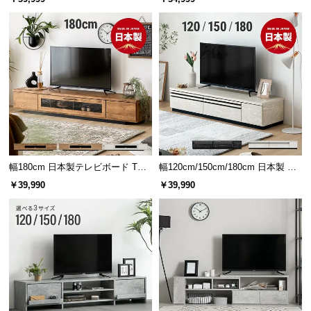
保
証
に
省スペースなスライド式収納
つ
い
て
開閉が省スペースなスライド収納。中央に仕切りが
あり、雑誌やリモコンなどを分けて収納できます。
会
員
規
約
幅180cm 日本製テレビボード TOT-
幅120cm/150cm/180cm 日本製 テ
に
015
レビボード
￥39,990
￥39,990
つ
い
て
お
客
150㎝タイプ
様