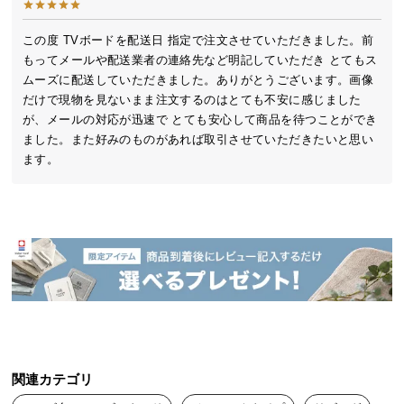
とは一線を画す、美しく精巧な造りとなっていま
送
す。
料
この度 TVボードを配送日 指定で注文させていただきました。前
に
もってメールや配送業者の連絡先など明記していただき とてもス
つ
ムーズに配送していただきました。ありがとうございます。画像
い
だけで現物を見ないまま注文するのはとても不安に感じました
て
が、メールの対応が迅速で とても安心して商品を待つことができ
ました。また好みのものがあれば取引させていただきたいと思い
ます。
大
型
商
品
の
配
送
製造国
日本
に
つ
い
て
職人の技が光る大川ブランド
関連カテゴリ