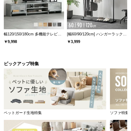
150㎝タイプ
幅
奥行き
幅120/150/180cm 多機能テレビボ
[幅60/90/120cm] ハンガーラック
ード 木目/石目調 オープン収納・
スチール 4段階高さ調節 サイドフ
約150㎝
約40㎝
￥9,998
￥3,999
引き出し収納付き
ック オープンラック シンプル
180㎝タイプ
ピックアップ特集
幅
奥行き
約180㎝
約40㎝
キズの付きにくい化粧板
ペットガード生地特集
ソファ特集
天板には表面硬度が高く摩擦に強い化粧板を使用。
擦ってもキズが付きにくい素材です。