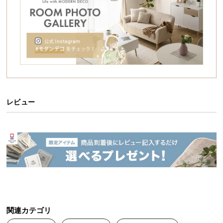
シ
ョ
ッ
ピ
ン
グ
ガ
イ
ド
レビュー
お
支
払
い
に
つ
い
て
関連カテゴリ
配