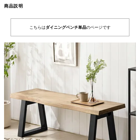
ら
商品説明
探
す
こちらは
ダイニングベンチ単品
のページです
イ
ン
テ
リ
ア
テ
イ
ス
ト
か
ら
探
す