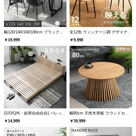
サ
ポ
ー
ト
幅120/140/160/180cm ブラックフ
全12色 ヴィンテージ調 デザイナー
レーム ダイニング 大理石調 4人掛
ズシェルチェア
￥19,999
￥9,998
け
お
知
ら
せ
ブ
ロ
グ
[S/D/Q/K・組替自由自在] パレット
幅80cm 天然木突板 ラウンドセン
ベッド 8/12/16枚セット
ターテーブル 美しい格子デザイン
￥14,999
￥39,999
企
業