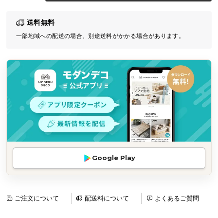
気
送料無料
ア
イ
一部地域への配送の場合、別途送料がかかる場合があります。
テ
ム
ラ
ン
キ
ン
グ
商
Google Play
品
カ
テ
ゴ
ご注文について
配送料について
よくあるご質問
リ
か