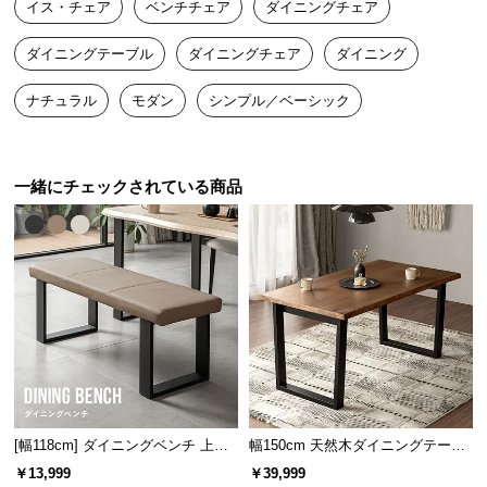
イス・チェア
ベンチチェア
ダイニングチェア
送
料
ダイニングテーブル
ダイニングチェア
ダイニング
に
つ
ナチュラル
モダン
シンプル／ベーシック
い
て
一緒にチェックされている商品
大
型
商
品
の
配
送
に
つ
い
て
[幅118cm] ダイニングベンチ 上品
幅150cm 天然木ダイニングテーブ
なPVCレザー×スチール脚 耐荷重2
ル 一枚板デザイン 4人掛け
￥13,999
￥39,999
00kg