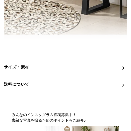
イ
ン
テ
リ
ア
コ
ー
デ
ィ
サイズ・素材
ネ
ー
ト
送料について
か
ら
探
す
みんなのインスタグラム投稿募集中！
素敵な写真を撮るためのポイントもご紹介♪