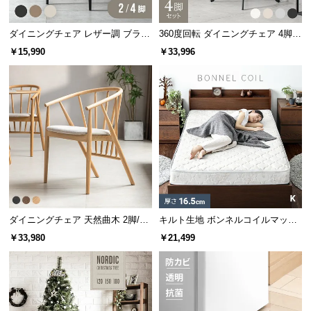
つ
い
ダイニングチェア レザー調 ブラッ
360度回転 ダイニングチェア 4脚セ
て
ク脚 2脚/4脚セット 包み込むフォ
ット
￥15,990
￥33,996
ルム
開
梱
設
置
サ
ー
ビ
ス
に
ダイニングチェア 天然曲木 2脚/4
キルト生地 ボンネルコイルマット
つ
脚セット
レス K
￥33,980
￥21,499
い
て
搬
入