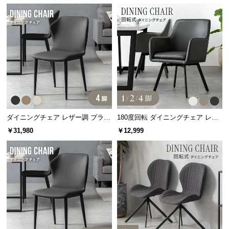
中
型
商
品
の
配
送
に
つ
い
ダイニングチェア レザー調 ブラッ
180度回転 ダイニングチェア レザ
て
ク脚 4脚セット 包み込むフォルム
ー調 1/2/4脚セット スチールレッグ
￥31,980
￥12,999
ブラック脚
小
型
商
品
の
配
送
に