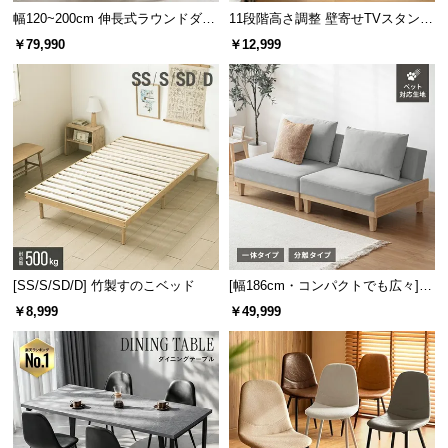
保
幅120~200cm 伸長式ラウンドダイ
11段階高さ調整 壁寄せTVスタンド
証
ニングテーブル 6人掛け 天然木突
キャスター付き 上下左右角度調節
￥79,990
￥12,999
に
板 美しい格子デザイン
機能
つ
い
て
会
員
規
約
に
つ
[SS/S/SD/D] 竹製すのこベッド
[幅186cm・コンパクトでも広々] 3
い
人掛けソファベッド リクライニン
￥8,999
￥49,999
グ 天然木フレーム 北欧
て
お
客
様