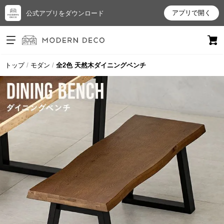
アプリで開く
公式アプリをダウンロード
ログイン
新規会員登録
トップ
モダン
全2色 天然木ダイニングベンチ
お
気
に
入
り
ア
イ
テ
ム
最