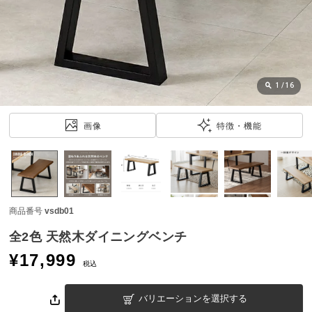
近
チ
ェ
ッ
ク
し
1
/
16
た
ア
画像
特徴・機能
イ
テ
ム
商品番号
vsdb01
特
集
全2色 天然木ダイニングベンチ
一
¥
17,999
覧
税込
バリエーションを選択する
人