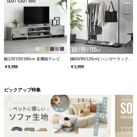
情
報
©
M
O
D
E
R
幅120/150/180cm 多機能テレビボ
[幅60/90/120cm] ハンガーラック
N
ード 木目/石目調 オープン収納・
スチール 4段階高さ調節 サイドフ
￥9,998
￥3,999
D
引き出し収納付き
ック オープンラック シンプル
E
C
O
ピックアップ特集
C
o.,
L
t
d.
A