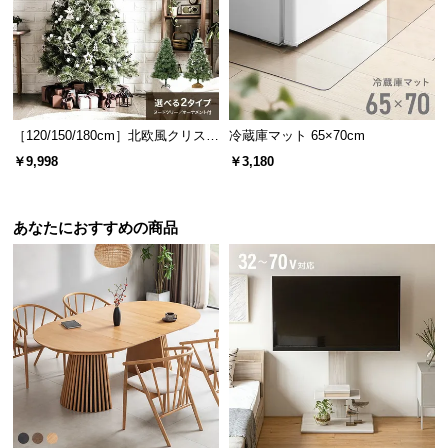
経
路
に
つ
い
て
［120/150/180cm］北欧風クリスマ
冷蔵庫マット 65×70cm
スツリー オーナメントセット
￥9,998
￥3,180
返
品・
キ
あなたにおすすめの商品
ャ
ン
セ
ル
に
つ
い
て