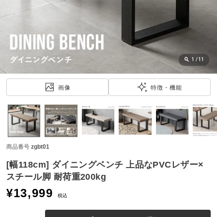
近
チ
ェ
ッ
ク
し
1
/
11
た
ア
画像
特徴・機能
イ
テ
ム
商品番号
zgbt01
特
集
[幅118cm] ダイニングベンチ 上品なPVCレザー×
一
スチール脚 耐荷重200kg
覧
¥
13,999
税込
人