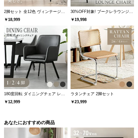
経
路
2脚セット 全12色 ヴィンテージ調
30%OFF対象! ブークレラウンジチ
デザイナーズシェルチェア
ェア
に
￥18,999
￥19,998
つ
い
て
返
品・
キ
ャ
ン
セ
180度回転 ダイニングチェア レザ
ラタンチェア 2脚セット
ル
ー調 1/2/4脚セット スチールレッグ
￥12,999
￥23,999
に
ブラック脚
つ
い
あなたにおすすめの商品
て