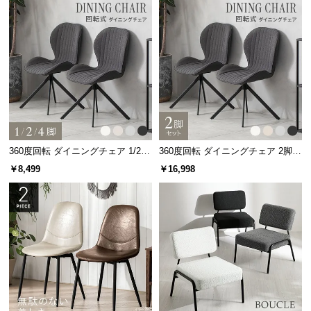
つ
い
て
開
梱
設
置
サ
360度回転 ダイニングチェア 1/2/4
360度回転 ダイニングチェア 2脚セ
ー
脚セット
ット
￥8,499
￥16,998
ビ
ス
に
つ
い
て
搬
入