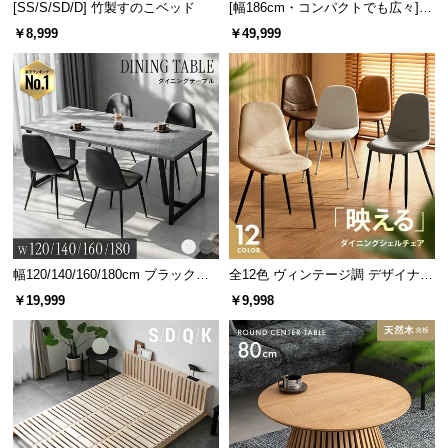
[SS/S/SD/D] 竹製すのこベッド
[幅186cm・コンパクトでも広々] 3
サ
人掛けソファベッド リクライニン
￥8,999
￥49,999
ポ
グ 天然木フレーム 北欧
ー
ト
お
知
ら
せ
幅120/140/160/180cm ブラックフ
全12色 ヴィンテージ調 デザイナー
レーム ダイニング 大理石調 4人掛
ズシェルチェア
￥19,999
￥9,998
ブ
け
ロ
グ
企
業