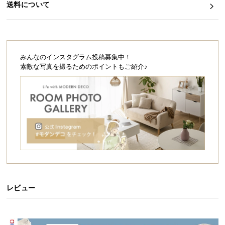
シ
送料について
ョ
ッ
ピ
ン
みんなのインスタグラム投稿募集中！
グ
素敵な写真を撮るためのポイントもご紹介♪
ガ
イ
ド
お
支
払
い
に
つ
い
レビュー
て
配