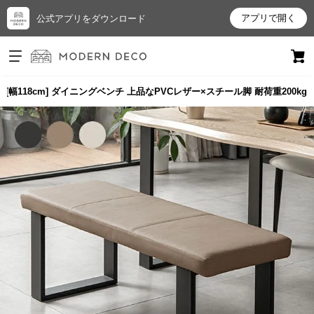
アプリで開く
公式アプリをダウンロード
ログイン
新規会員登録
[幅118cm] ダイニングベンチ 上品なPVCレザー×スチール脚 耐荷重200kg
お
気
に
入
り
ア
イ
テ
ム
最