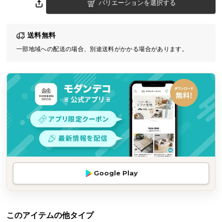
バリエーションを選択する
気
ア
イ
送料無料
テ
一部地域への配送の場合、別途送料がかかる場合があります。
ム
ラ
ン
キ
ン
グ
商
品
カ
Google Play
テ
ゴ
リ
このアイテムの他タイプ
か