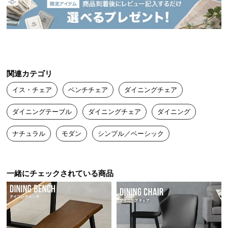
送
料
に
つ
い
て
関連カテゴリ
イス・チェア
ベンチチェア
ダイニングチェア
大
型
ダイニングテーブル
ダイニングチェア
ダイニング
商
品
ナチュラル
モダン
シンプル／ベーシック
の
配
送
に
一緒にチェックされている商品
つ
い
て