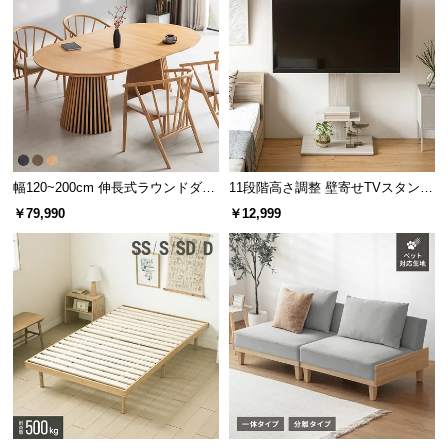
保
証
に
つ
い
て
会
幅120~200cm 伸長式ラウンドダイ
11段階高さ調整 壁寄せTVスタンド
員
ニングテーブル 6人掛け 天然木突
キャスター付き 上下左右角度調節
規
￥79,990
￥12,999
板 美しい格子デザイン
機能
約
に
つ
い
て
お
客
様