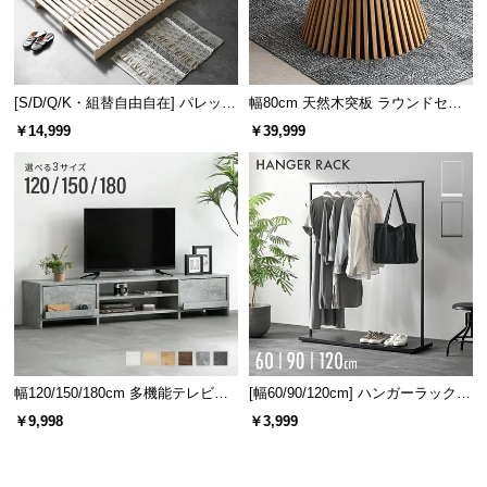
情
報
©
M
[S/D/Q/K・組替自由自在] パレット
幅80cm 天然木突板 ラウンドセン
O
ベッド 8/12/16枚セット
ターテーブル 美しい格子デザイン
￥14,999
￥39,999
D
E
R
N
D
E
C
O
C
o.,
L
幅120/150/180cm 多機能テレビボ
[幅60/90/120cm] ハンガーラック
ード 木目/石目調 オープン収納・
スチール 4段階高さ調節 サイドフ
t
￥9,998
￥3,999
引き出し収納付き
ック オープンラック シンプル
d.
A