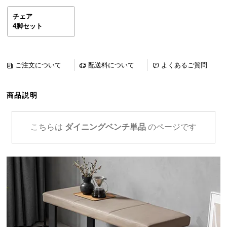
ら
チェア
探
4脚セット
す
ご注文について
配送料について
よくあるご質問
イ
ン
テ
商品説明
リ
ア
テ
こちらは
ダイニングベンチ単品
のページです
イ
ス
ト
か
ら
探
す