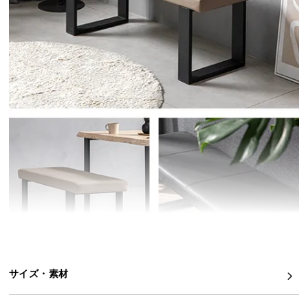
イ
ン
テ
リ
ア
コ
ー
デ
ィ
ネ
ー
ト
か
ら
探
す
サイズ・素材