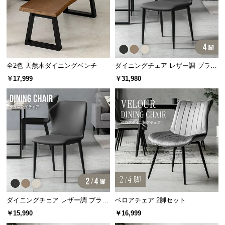
中
型
商
品
の
配
全2色 天然木ダイニングベンチ
ダイニングチェア レザー調 ブラッ
送
ク脚 4脚セット 包み込むフォルム
￥17,999
￥31,980
に
つ
い
て
小
型
商
品
の
ダイニングチェア レザー調 ブラッ
ベロアチェア 2脚セット
配
ク脚 2脚/4脚セット 包み込むフォ
送
￥15,990
￥16,999
ルム
に