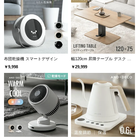
サ
ポ
ー
ト
お
知
布団乾燥機 スマートデザイン
幅120cm 昇降テーブル デスク 無
ら
段階高さ調節 ガス圧昇降式 ダイニ
￥9,998
￥29,999
ング 高さ55~70cm
せ
ブ
ロ
グ
企
業