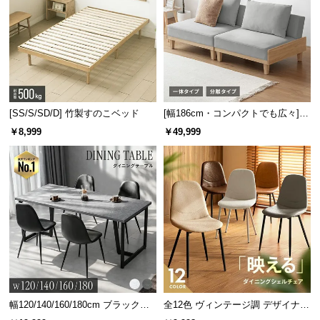
l
l
[SS/S/SD/D] 竹製すのこベッド
[幅186cm・コンパクトでも広々] 3
人掛けソファベッド リクライニン
￥8,999
￥49,999
グ 天然木フレーム 北欧
幅120/140/160/180cm ブラックフ
全12色 ヴィンテージ調 デザイナー
レーム ダイニング 大理石調 4人掛
ズシェルチェア