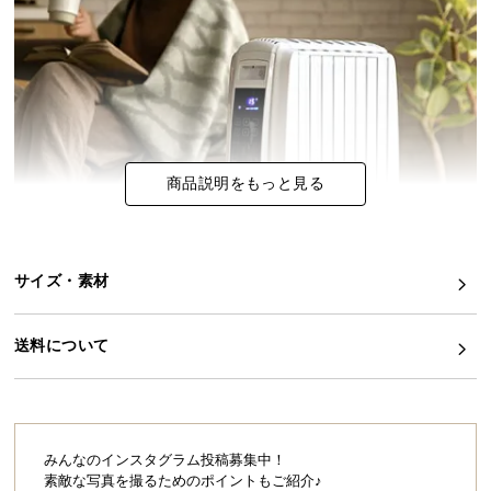
イ
ン
テ
リ
ア
コ
商品説明をもっと見る
ー
デ
ィ
ネ
サイズ・素材
ー
ト
か
送料について
ら
探
す
みんなのインスタグラム投稿募集中！
素敵な写真を撮るためのポイントもご紹介♪