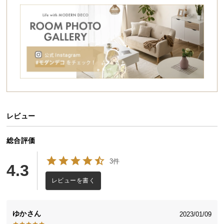
シ
ョ
ッ
ピ
ン
グ
ガ
イ
ド
レビュー
お
支
払
総合評価
い
3件
に
4.3
つ
レビューを書く
い
て
ゆか
2023/01/09
配