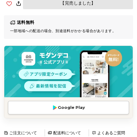
【完売しました】
気
ア
イ
送料無料
テ
一部地域への配送の場合、別途送料がかかる場合があります。
ム
ラ
ン
キ
ン
グ
商
品
カ
Google Play
テ
ゴ
リ
ご注文について
配送料について
よくあるご質問
か