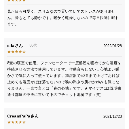
送
料
見た目も可愛く、スリムなので置いていてストレスがありませ
ん。音もとても静かです。暖かく乾燥しないので毎日快適に眠れ
に
ます。
つ
い
て
sila
50代
2022/01/28
大
型
8畳の寝室で使用。ファンヒーターで一度部屋を暖めてから温度を
商
持続させる方法で使用しています。作動音もしないし心地よい暖
品
かさで気に入って使っています。加湿器で50％まで上げておけば
の
止めても湿度がほぼ落ちないので喉の渇きや肌のかゆみも気にな
配
りません。一言で言えば「春の心地」です。★マイナス1は説明書
送
通り部屋の中央に置いてるのでチョット邪魔です（笑）
に
つ
い
CreamPaPa
2021/12/23
て