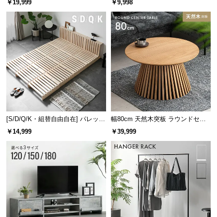
￥19,999
￥9,998
け
[S/D/Q/K・組替自由自在] パレット
幅80cm 天然木突板 ラウンドセン
ベッド 8/12/16枚セット
ターテーブル 美しい格子デザイン
￥14,999
￥39,999