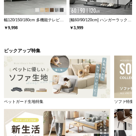
幅120/150/180cm 多機能テレビボ
[幅60/90/120cm] ハンガーラック
ード 木目/石目調 オープン収納・
スチール 4段階高さ調節 サイドフ
￥9,998
￥3,999
引き出し収納付き
ック オープンラック シンプル
ピックアップ特集
ペットガード生地特集
ソファ特集