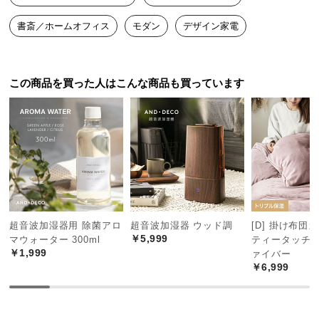
つ
書斎／ホームオフィス
モダン
デザイン家電
い
て
開
この商品を買った人はこんな商品も買っています
梱
設
置
サ
ー
ビ
ス
に
超音波加湿器用 除菌アロ
超音波加湿器 ウッド調
[D] 掛け布団
つ
￥5,999
マウォーター 300ml
ティータッチ 
い
￥1,999
ァイバー
て
￥6,999
搬
入