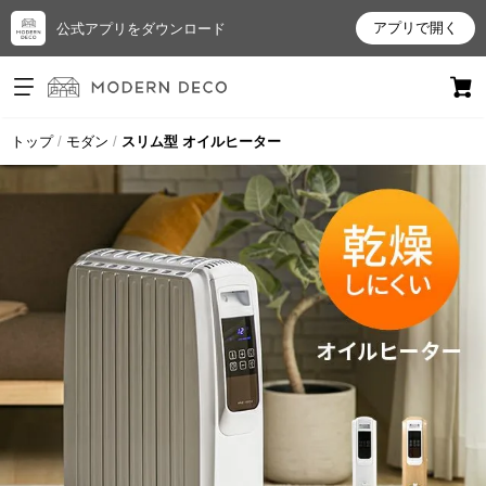
アプリで開く
公式アプリをダウンロード
ログイン
新規会員登録
トップ
モダン
スリム型 オイルヒーター
お
気
に
入
り
ア
イ
テ
ム
最