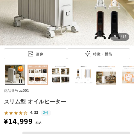
近
チ
ェ
ッ
ク
し
1
/
17
た
ア
画像
特徴・機能
イ
テ
ム
商品番号
zz001
特
集
スリム型 オイルヒーター
一
覧
4.33
3件
¥
14,999
税込
人