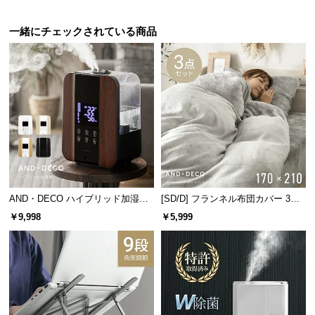
経
路
一緒にチェックされている商品
に
つ
い
て
返
品・
キ
ャ
ン
AND・DECO ハイブリッド加湿器
[SD/D] フランネル布団カバー 3点
セ
ステンレス振動子モデル 木目調
セット
￥9,998
￥5,999
ル
に
つ
い
て