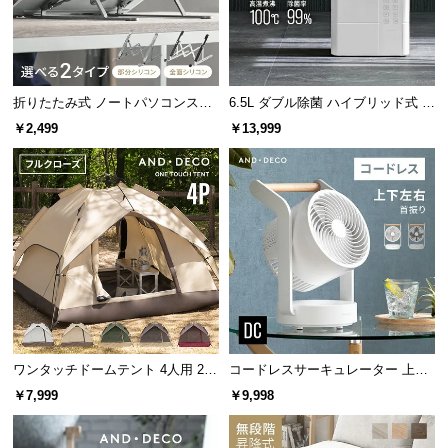
保
証
に
つ
い
折りたたみ式 ノートパソコンスタ
6.5L ダブル除菌 ハイブリッド式 U
て
ンド
Vライト+ヒーター除菌機能付き
￥2,499
￥13,999
会
員
規
約
に
つ
い
て
ワンタッチドームテント 4人用 2.1
コードレスサーキュレーター 上下
m
左右首振り 持ち手付き
￥7,999
￥9,998
お
客
様