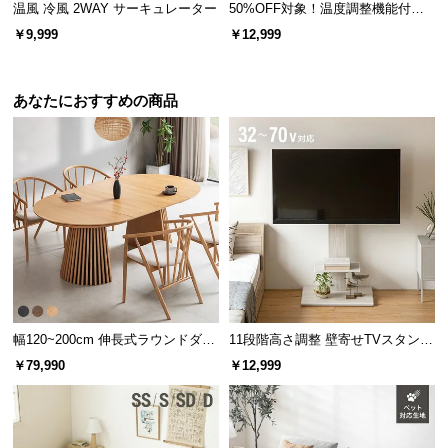
温風 冷風 2WAY サーキュレーター
50%OFF対象！温度調整機能付き
情
報
電気ケトル
￥9,999
￥12,999
©
M
あなたにおすすめの商品
O
D
E
R
N
D
E
C
O
C
o.,
幅120~200cm 伸長式ラウンドダイ
11段階高さ調整 壁寄せTVスタンド
ニングテーブル 6人掛け 天然木突
キャスター付き 上下左右角度調節
L
￥79,990
￥12,999
板 美しい格子デザイン
機能
t
d.
A