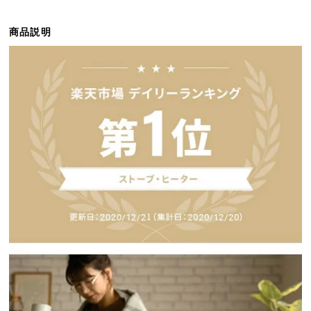
ら
探
商品説明
す
イ
ン
テ
リ
ア
テ
イ
ス
ト
か
ら
探
す