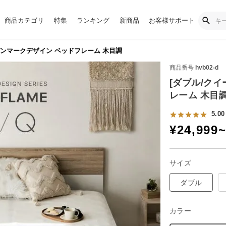
商品カテゴリ
特集
ランキング
新商品
お客様サポート
 デンマークデザイン ベッドフレーム 木目調
商品番号
hvb02-d
[ダブル/クイ
レーム 木目
5.00
¥
24,999
サイズ
ダブル
カラー