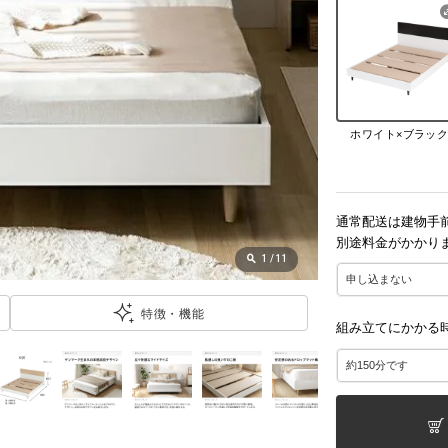
ホワイト×ブラッ
通常配送は建物手
別途料金がかかり
1
/
11
特徴・機能
組み立てにかかる