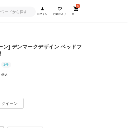
0
ログイン
お気に入り
カート
ーン] デンマークデザイン ベッドフ
調
2件
~
クイーン