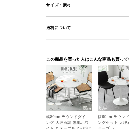
サイズ・素材
送料について
この商品を買った人はこんな商品も買って
幅80cm ラウンドダイニ
幅60cm ラウン
ング 大理石調 無地ホワ
ングセット 大理
イト 丸テーブル 2人掛け
テーブル