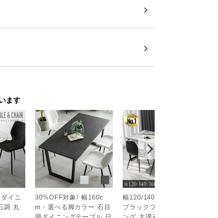
います
ドダイニ
30%OFF対象! 幅160c
幅120/140/160/180cm
幅
石調 丸
m・選べる脚カラー 石目
ブラックフレーム ダイニ
ニ
￥
調ダイニングテーブル 日
ング 大理石調 4人掛け