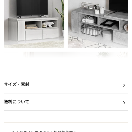
イ
ン
テ
リ
ア
コ
ー
デ
ィ
ネ
ー
ト
サイズ・素材
か
ら
送料について
探
す