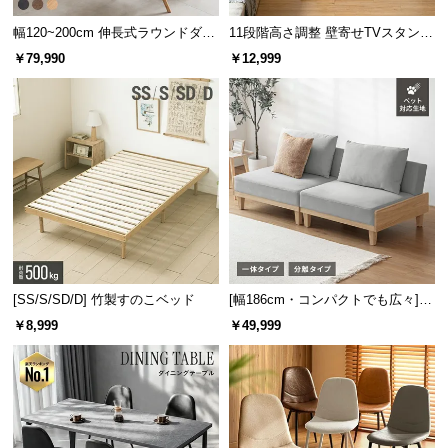
保
証
幅120~200cm 伸長式ラウンドダイ
11段階高さ調整 壁寄せTVスタンド
に
ニングテーブル 6人掛け 天然木突
キャスター付き 上下左右角度調節
￥79,990
￥12,999
板 美しい格子デザイン
機能
つ
い
て
会
員
規
約
に
つ
[SS/S/SD/D] 竹製すのこベッド
[幅186cm・コンパクトでも広々] 3
い
人掛けソファベッド リクライニン
￥8,999
￥49,999
て
グ 天然木フレーム 北欧
お
客
様