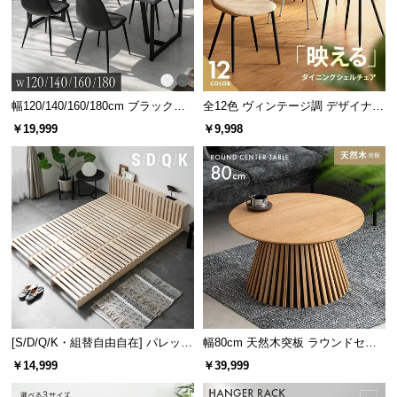
サ
ポ
ー
ト
幅120/140/160/180cm ブラックフ
全12色 ヴィンテージ調 デザイナー
レーム ダイニング 大理石調 4人掛
ズシェルチェア
￥19,999
￥9,998
け
お
知
ら
せ
ブ
ロ
グ
[S/D/Q/K・組替自由自在] パレット
幅80cm 天然木突板 ラウンドセン
ベッド 8/12/16枚セット
ターテーブル 美しい格子デザイン
￥14,999
￥39,999
企
業