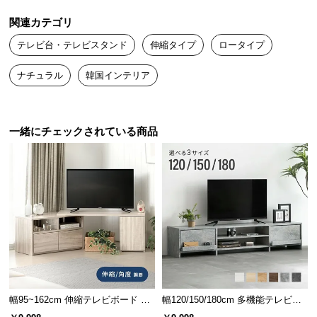
送
関連カテゴリ
料
に
テレビ台・テレビスタンド
伸縮タイプ
ロータイプ
つ
ナチュラル
韓国インテリア
い
て
大
一緒にチェックされている商品
型
商
品
の
配
送
に
つ
い
て
幅95~162cm 伸縮テレビボード ア
幅120/150/180cm 多機能テレビボ
レンジ多彩 収納スペース多彩 角度
ード 木目/石目調 オープン収納・