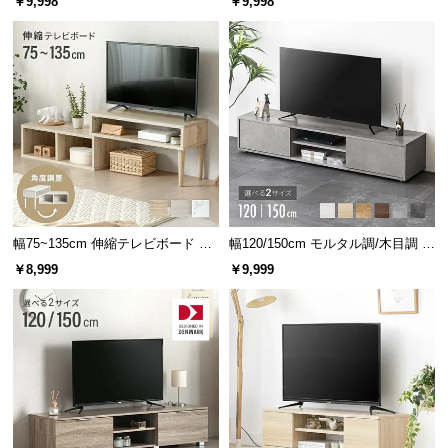
￥9,998
￥9,998
中
調節可能
引き出し収納付き
型
商
品
の
配
送
に
つ
い
て
幅75~135cm 伸縮テレビボード 角
幅120/150cm モルタル調/木目調 オ
度調整 木目調／マーブル調 オープ
ープン収納・扉収納付きテレビボ
￥8,999
￥9,999
ン収納付き コンパクト
ード
小
型
商
品
の
配
送
に