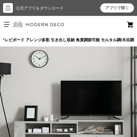
アプリで開く
公式アプリをダウンロード
ログイン
新規会員登録
 伸縮テレビボード アレンジ多彩 引き出し収納 角度調節可能 モルタル調/木目調
お
気
に
入
り
ア
イ
テ
ム
最