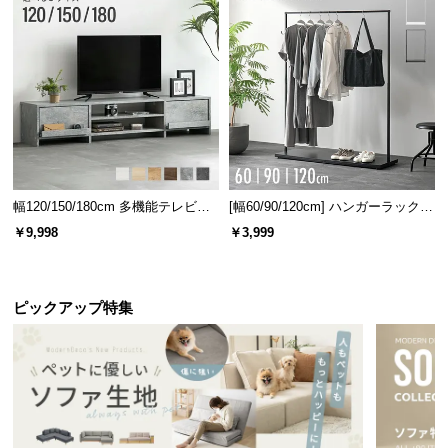
情
報
©
M
O
D
E
R
N
幅120/150/180cm 多機能テレビボ
[幅60/90/120cm] ハンガーラック
D
ード 木目/石目調 オープン収納・
スチール 4段階高さ調節 サイドフ
￥9,998
￥3,999
引き出し収納付き
ック オープンラック シンプル
E
C
O
ピックアップ特集
C
o.,
L
t
d.
A