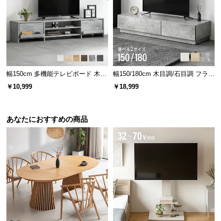
経
路
に
つ
い
て
幅150cm 多機能テレビボード 木
幅150/180cm 木目調/石目調 フラッ
目/石目調 オープン収納・引き出し
プ収納付きテレビボード シンプル
返
￥10,999
￥18,999
収納付き
フラットデザイン
品・
キ
あなたにおすすめの商品
ャ
ン
セ
ル
に
つ
い
て