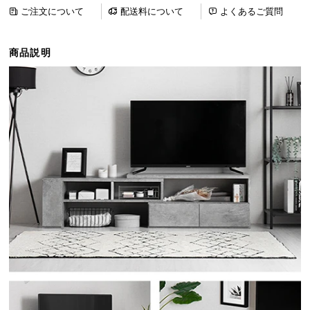
ら
ご注文について
配送料について
よくあるご質問
探
す
商品説明
イ
ン
テ
リ
ア
テ
イ
ス
ト
か
ら
探
す