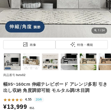
近
チ
ェ
ッ
ク
し
1
/
24
た
ア
画像
特徴・機能
イ
テ
ム
商品番号
hvtv02
特
集
幅95~160cm 伸縮テレビボード アレンジ多彩 引き
一
出し収納 角度調節可能 モルタル調/木目調
覧
4.55
20件
¥
13,999
税込
人