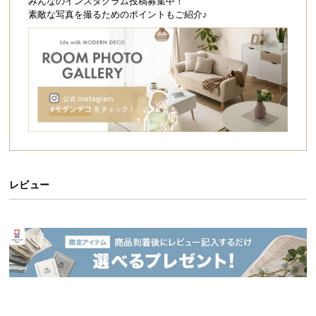
シ
みんなのインスタグラム投稿募集中！
素敵な写真を撮るためのポイントもご紹介♪
ョ
ッ
ピ
ン
グ
ガ
イ
ド
お
支
レビュー
払
い
に
つ
い
て
配