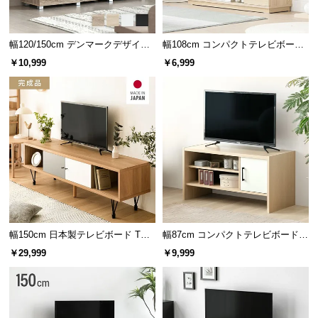
つ
い
幅120/150cm デンマークデザイン
幅108cm コンパクトテレビボード
て
ロースタイル収納付きテレビボー
40V型対応 オープン収納・扉収納
￥10,999
￥6,999
ド
開
梱
設
置
サ
ー
ビ
ス
に
つ
幅150cm 日本製テレビボード TOT-
幅87cm コンパクトテレビボード 3
い
007
2V型対応 扉収納 オープン収納
￥29,999
￥9,999
て
搬
入