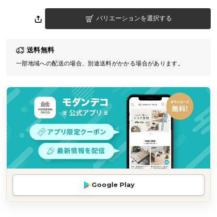
気
バリエーションを選択する
ア
イ
テ
送料無料
ム
一部地域への配送の場合、別途送料がかかる場合があります。
ラ
ン
キ
ン
グ
商
品
カ
テ
Google Play
ゴ
リ
か