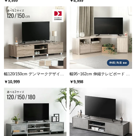
￥9,999
￥8,999
中
ン収納付き コンパクト
型
商
品
の
配
送
に
横幅
奥行き
高さ
つ
い
約108㎝
約30㎝
約31㎝
て
幅120/150cm デンマークデザイン
幅95~162cm 伸縮テレビボード ア
ロースタイル収納付きテレビボー
レンジ多彩 収納スペース多彩 角度
￥10,999
￥9,998
ド
調節可能
小
型
商
素材感あふれる美しい木目調
品
の
シンプルなデザインに映える美しい木目調。木の風
配
合いが感じられる表情豊かな仕上がりです。
送
に