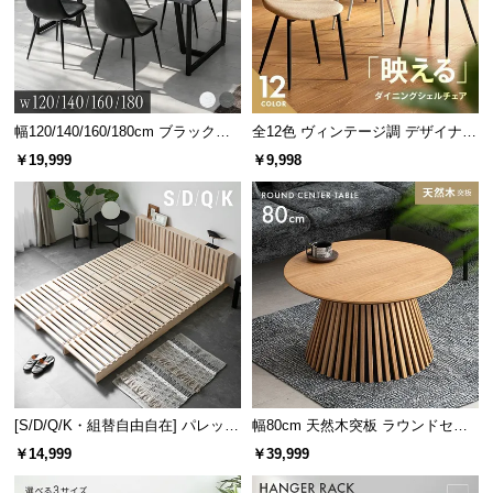
サ
※棚の高さを真ん中に設置した場合
ポ
ー
ト
幅120/140/160/180cm ブラックフ
全12色 ヴィンテージ調 デザイナー
熱を逃がす吹き抜け構造
レーム ダイニング 大理石調 4人掛
ズシェルチェア
￥19,999
￥9,998
け
オープン棚の背面は板のないフルオープン仕様。熱
お
がこもることで生じる機械の故障を防ぎます。
知
ら
せ
ブ
ロ
グ
[S/D/Q/K・組替自由自在] パレット
幅80cm 天然木突板 ラウンドセン
ベッド 8/12/16枚セット
ターテーブル 美しい格子デザイン
￥14,999
￥39,999
企
業