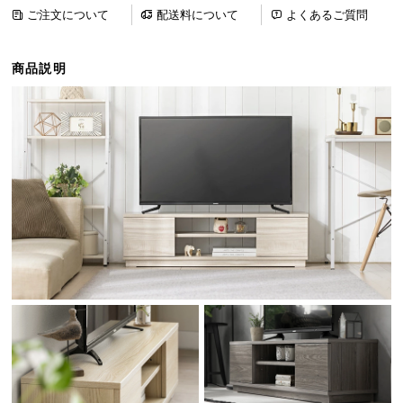
ら
ご注文について
配送料について
よくあるご質問
探
す
商品説明
イ
ン
テ
リ
ア
テ
イ
ス
ト
か
ら
探
す