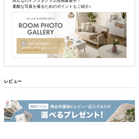
シ
みんなのインスタグラム投稿募集中！
ら、2つの扉付き収納とオープン棚を備え、機能性に
素敵な写真を撮るためのポイントもご紹介♪
も長けた使い勝手の良い一台です。
ョ
ッ
ピ
ン
グ
ガ
イ
ド
お
支
レビュー
払
い
に
つ
い
て
コンパクトサイズで空間にフィット
配