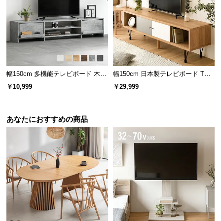
経
路
に
つ
い
て
幅150cm 多機能テレビボード 木
幅150cm 日本製テレビボード TOT-
目/石目調 オープン収納・引き出し
007
返
￥10,999
￥29,999
収納付き
品・
キ
あなたにおすすめの商品
ャ
オープン棚収納
扉付き収納
ン
セ
ル
に
つ
ディスプレイも楽しめるオープン棚収納
い
て
上下で収納できる2段の棚スペース。AV機器やルータ