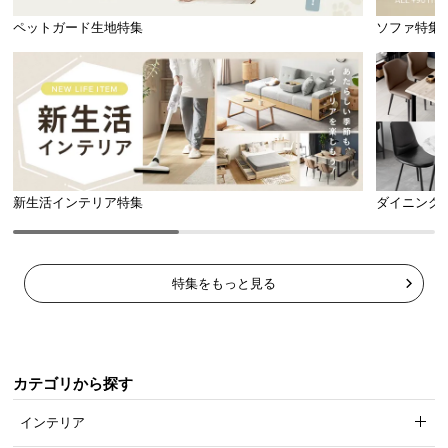
l
可動段数
3段階（約8 / 11 / 14㎝）
ペットガード生地特集
ソファ特集
l
生活感を出さない扉付き収納
両サイドには扉付きの大容量収納スペース付き。生
活感が出ないようTV周辺に必要な物も美しく隠して
新生活インテリア特集
ダイニング
収納できます。
特集をもっと見る
カテゴリから探す
インテリア