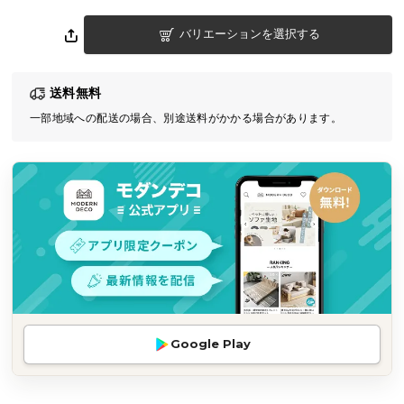
気
バリエーションを選択する
ア
イ
テ
送料無料
ム
一部地域への配送の場合、別途送料がかかる場合があります。
ラ
ン
キ
ン
グ
商
品
カ
テ
Google Play
ゴ
リ
か