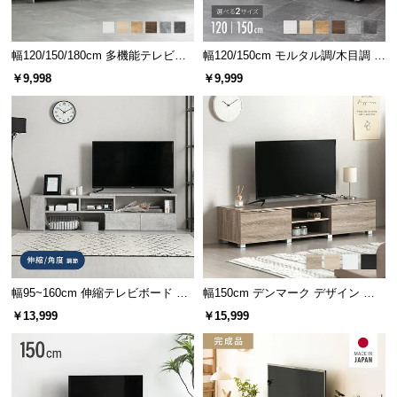
つ
い
幅120/150/180cm 多機能テレビボ
幅120/150cm モルタル調/木目調 オ
て
ード 木目/石目調 オープン収納・
ープン収納・扉収納付きテレビボ
￥9,998
￥9,999
引き出し収納付き
ード
開
梱
設
置
サ
ー
ビ
ス
に
使い勝手のいい収納スペース
つ
幅95~160cm 伸縮テレビボード ア
幅150cm デンマーク デザイン ロ
い
レンジ多彩 引き出し収納 角度調節
ースタイル収納付きテレビボード
￥13,999
￥15,999
て
可能 モルタル調/木目調
天板下にはオープン棚と扉付き収納を備えており、
テレビ周りをスッキリと見せることができます。
搬
入