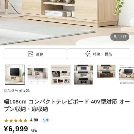
近
チ
ェ
ッ
ク
し
1
/
17
た
ア
画像
特徴・機能
イ
テ
ム
商品番号
yftv01
特
集
幅108cm コンパクトテレビボード 40V型対応 オー
一
プン収納・扉収納
覧
4.80
5件
¥
6,999
税込
人