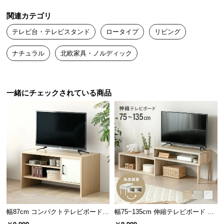
送
関連カテゴリ
料
空間を広く見せる省スペース設計でワンルームにも
に
テレビ台・テレビスタンド
ロータイプ
リビング
ぴったり。暮らしに寄り添うシンプルでコンパクト
つ
なボディです。
ナチュラル
北欧家具・ノルディック
い
て
大
一緒にチェックされている商品
型
商
品
の
配
送
に
つ
い
て
幅87cm コンパクトテレビボード 3
幅75~135cm 伸縮テレビボード 角
2V型対応 扉収納 オープン収納
度調整 木目調／マーブル調 オープ