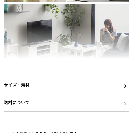
イ
ン
テ
リ
ア
コ
ー
デ
ィ
ネ
ー
ト
サイズ・素材
か
ら
送料について
探
収納力抜群！すっきりとした空間を演出するテ
す
レビボード
シンプルなボディがインテリアに美しく映えるロー
スタイルのテレビボード。コンパクトなサイズなが