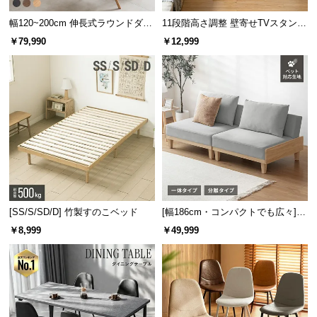
ー等に適した収納スペースです。
保
証
幅120~200cm 伸長式ラウンドダイ
11段階高さ調整 壁寄せTVスタンド
に
ニングテーブル 6人掛け 天然木突
キャスター付き 上下左右角度調節
￥79,990
￥12,999
板 美しい格子デザイン
機能
つ
い
て
会
員
規
約
に
つ
オープン収納の内寸
[SS/S/SD/D] 竹製すのこベッド
[幅186cm・コンパクトでも広々] 3
い
人掛けソファベッド リクライニン
￥8,999
￥49,999
て
グ 天然木フレーム 北欧
横幅
奥行き
高さ
上段
約10㎝
お
約48㎝
約27.8㎝
客
下段
約11㎝
様