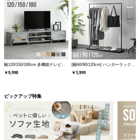
情
報
©
高さ調節可能な可動棚
M
棚板は高さを変えられる可動棚を採用しました。収
O
納するものに合わせて調節ができます。
D
E
R
N
幅120/150/180cm 多機能テレビボ
[幅60/90/120cm] ハンガーラック
D
ード 木目/石目調 オープン収納・
スチール 4段階高さ調節 サイドフ
￥9,998
￥3,999
引き出し収納付き
ック オープンラック シンプル
E
C
O
ピックアップ特集
C
o.,
L
t
d.
可動間隔
約3㎝
A