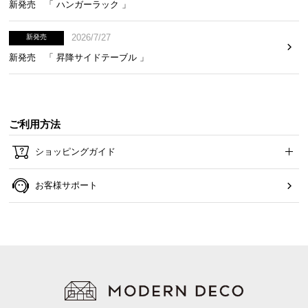
新発売 「 ハンガーラック 」
2026/7/27
新発売
新発売 「 昇降サイドテーブル 」
高さ
約31㎝
ご利用方法
ショッピングガイド
お客様サポート
傷や水に強いメラミン加工
天板には耐水性や耐熱性、耐摩耗性に優れたメラミ
ン加工を施しています。