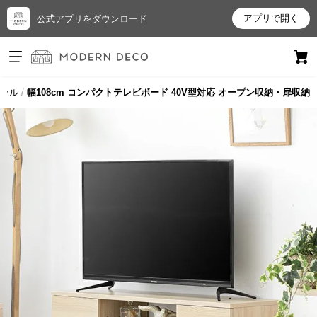
アプリで開く
公式アプリをダウンロード
ログイン
新規会員登録
ラル
幅108cm コンパクトテレビボード 40V型対応 オープン収納・扉収納
お
気
に
入
り
ア
イ
テ
ム
最