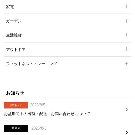
家電
ガーデン
横幅
奥行き
高さ
生活雑貨
約26.5㎝
約28㎝
約23㎝
アウトドア
フィットネス・トレーニング
ロースタイルでお部屋も広々
高さ
約31㎝
のロースタイルなので、部屋全体に圧迫
お知らせ
感を与えず広く感じられます。
2026/8/5
お知らせ
お盆期間中の出荷・配送・お問い合わせについて
2026/8/3
新発売