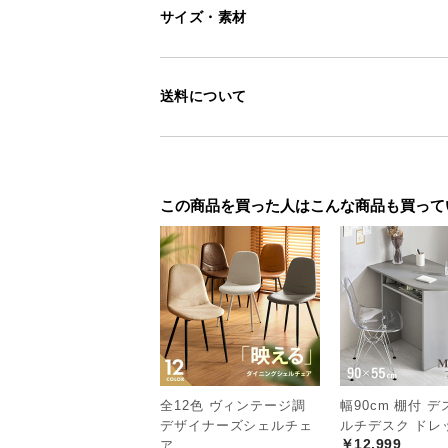
選べる2サイズ
サイズ・素材
送料について
幅150cmタイプと、幅180cmタ
いただけます。
この商品を買った人はこんな商品も買って
全12色 ヴィンテージ調
幅90cm 棚付 デ
デザイナーズシェルチェ
ルチデスク ドレ
￥12,999
ア