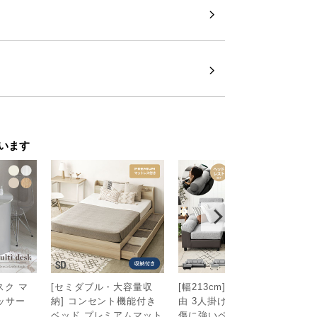
イプをご用意。お部屋や用途に合わせてお選び
います
スク マ
[セミダブル・大容量収
[幅213cm] レイアウト自
ポ
ッサー
納] コンセント機能付き
由 3人掛けカウチソファ
ス
ベッド プレミアムマット
傷に強いペット対応生地
0