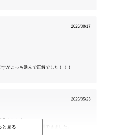
幅
奥行き
高さ
0㎝
約43㎝
約37㎝
2025/08/17
0㎝
ります
すがこっち選んで正解でした！！！

オリティ
2025/05/23
ラクちん！

。安価な輸入品とは一線を画す、美しく精
っと見る
、配線もスッキリ整理できました。

思います。