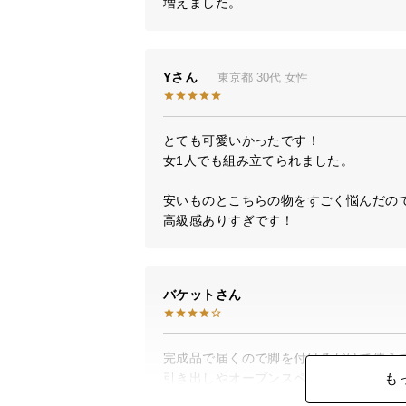
増えました。
横
150㎝タイプ
約15
Y
東京都
30代
女性
180㎝タイプ
約18
※お選びいただくサイズにより価格が異な
とても可愛いかったです！

女1人でも組み立てられました。

安いものとこちらの物をすごく悩んだので
高級感ありすぎです！
こだわりの日本ク
バケット
完成品で届くので脚を付けるだけで使えて
日本製だから実現できたクオリティ
も
引き出しやオープンスペースが使いやすく
巧な造りとなっています。
日本製の安心感もあり買ってよかったと