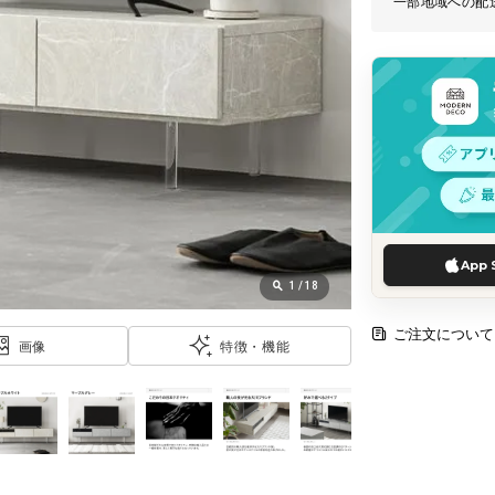
一部地域への配
App 
1
/
18
ご注文について
画像
特徴・機能