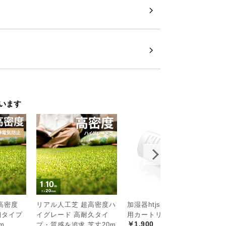
います
高密度
リアル人工芝 超高密度ハ
加湿器htjs-001専用 交換
リ
細タイプ
イグレード 高耐久タイ
用カートリッジ
+
￥1,900
m
プ・質感を追求 芝丈20m
プ