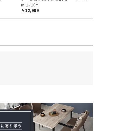
m 1×10m
m
￥12,999
￥