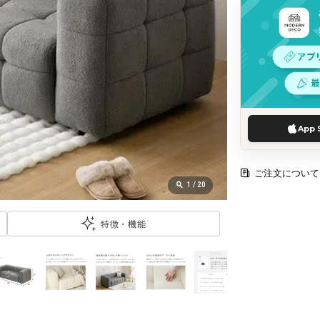
App 
ご注文について
1
/
20
特徴・機能