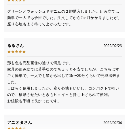
送
料
グリーンとウォッシュドデニムの２脚購入しました。組み立ては
簡単で一人でも余裕でした。注文してから2ヶ月かかりましたが、
に
座り心地もよく待ってよかったです。
つ
い
て
るる
2022/02/26
大
型
形も色も商品画像の通りで満足です。

商
家具の組み立ては苦手なのでちょっと不安でしたが、こちらはす
品
ごく簡単で、一人でも箱から出して15〜20分くらいで完成出来ま
の
した。

配
しばらく使用しましたが、座り心地もいいし、コンパクトで軽い
送
ので、移動させたいときもヒョイっと持ち上げられて便利。

に
お値段も手頃で良かったです。
つ
い
て
アニオタ
2022/02/04