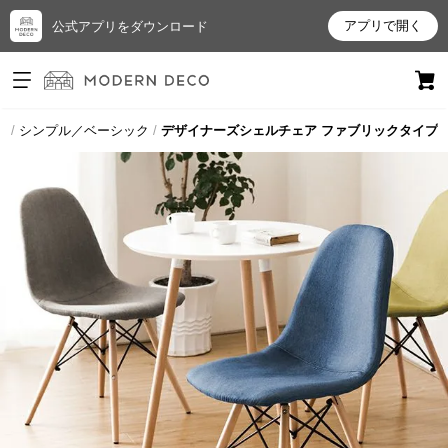
アプリで開く
公式アプリをダウンロード
ログイン
新規会員登録
プ
シンプル／ベーシック
デザイナーズシェルチェア ファブリックタイプ
お
気
に
入
り
ア
イ
テ
ム
最