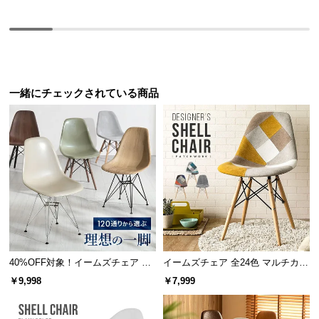
経
路
に
つ
い
て
一緒にチェックされている商品
返
品・
キ
ャ
ン
セ
ル
に
つ
40%OFF対象！イームズチェア デ
イームズチェア 全24色 マルチカラ
い
ザイナーズシェルチェア プレミア
ー デザイナーズシェルチェア
￥9,998
￥7,999
て
ムタイプ