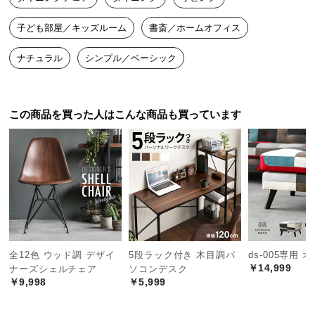
つ
子ども部屋／キッズルーム
書斎／ホームオフィス
い
て
ナチュラル
シンプル／ベーシック
開
梱
設
この商品を買った人はこんな商品も買っています
置
サ
ー
ビ
ス
に
つ
い
全12色 ウッド調 デザイ
5段ラック付き 木目調パ
ds-005専用 
て
￥14,999
ナーズシェルチェア
ソコンデスク
￥9,998
￥5,999
搬
入