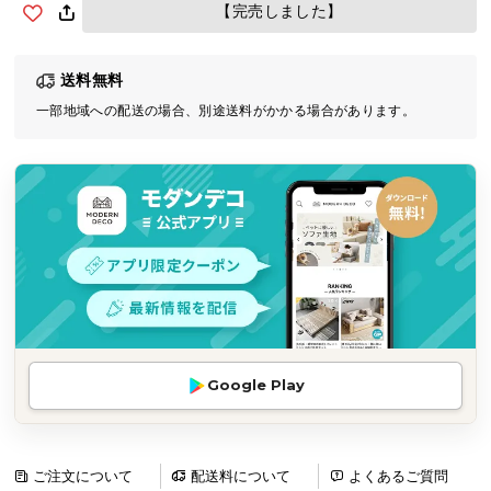
【完売しました】
気
ア
イ
送料無料
テ
一部地域への配送の場合、別途送料がかかる場合があります。
ム
ラ
ン
キ
ン
グ
商
品
カ
Google Play
テ
ゴ
リ
ご注文について
配送料について
よくあるご質問
か