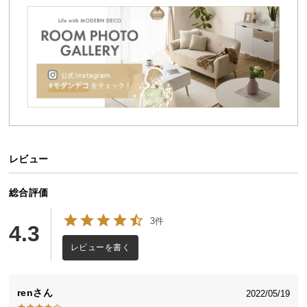
シ
ョ
ッ
ピ
ン
グ
ガ
イ
ド
レビュー
お
支
払
総合評価
い
3件
に
4.3
つ
レビューを書く
い
て
ren
2022/05/19
配