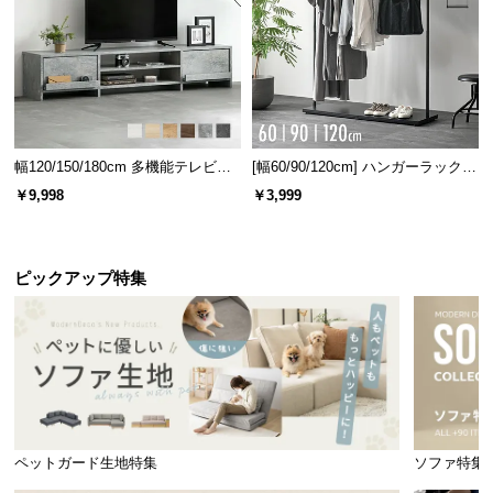
幅120/150/180cm 多機能テレビボ
[幅60/90/120cm] ハンガーラック
ード 木目/石目調 オープン収納・
スチール 4段階高さ調節 サイドフ
￥9,998
￥3,999
引き出し収納付き
ック オープンラック シンプル
ピックアップ特集
ペットガード生地特集
ソファ特集