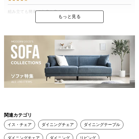
中
型
組み立ても簡単で出来も良さげです

もっと見る
商
素材も色合いも想像通りでした
品
の
配
送
に
つ
い
て
小
型
商
品
関連カテゴリ
の
配
イス・チェア
ダイニングチェア
ダイニングテーブル
送
ダイニングチェア
ダイニング
リビング
に