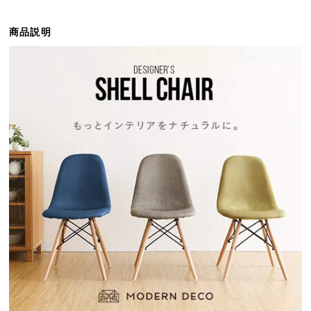
ら
探
商品説明
す
イ
ン
テ
リ
ア
テ
イ
ス
ト
か
ら
探
す