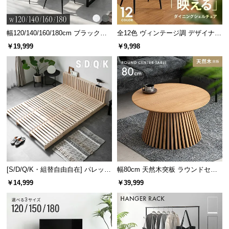
幅120/140/160/180cm ブラックフ
全12色 ヴィンテージ調 デザイナー
レーム ダイニング 大理石調 4人掛
ズシェルチェア
￥19,999
￥9,998
け
[S/D/Q/K・組替自由自在] パレット
幅80cm 天然木突板 ラウンドセン
ベッド 8/12/16枚セット
ターテーブル 美しい格子デザイン
￥14,999
￥39,999