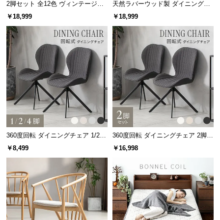
2脚セット 全12色 ヴィンテージ調
天然ラバーウッド製 ダイニングチ
サ
デザイナーズシェルチェア
ェア2脚セット
￥18,999
￥18,999
ポ
ー
ト
お
知
ら
せ
360度回転 ダイニングチェア 1/2/4
360度回転 ダイニングチェア 2脚セ
脚セット
ット
￥8,499
￥16,998
ブ
ロ
グ
企
業