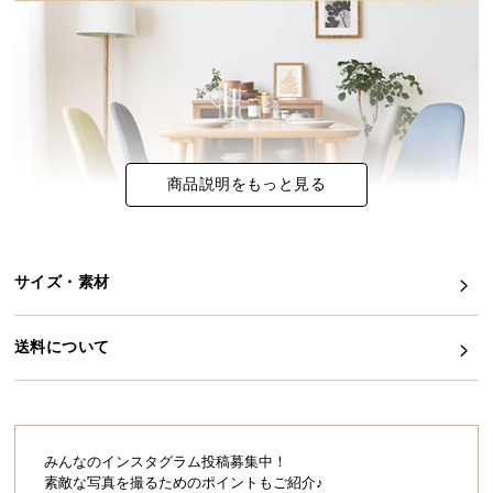
イ
ン
テ
リ
ア
コ
商品説明をもっと見る
ー
デ
ィ
ネ
サイズ・素材
ー
ト
か
送料について
ら
探
す
みんなのインスタグラム投稿募集中！
素敵な写真を撮るためのポイントもご紹介♪