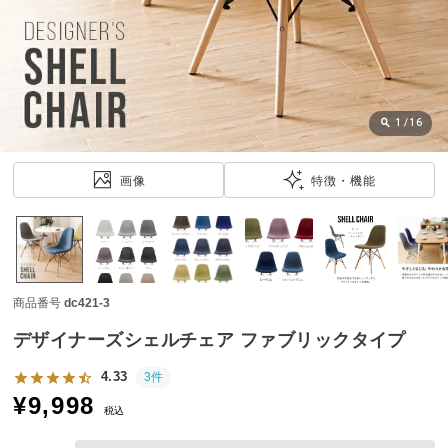
近
チ
ェ
ッ
ク
し
1
/
16
た
ア
画像
特徴・機能
イ
テ
ム
商品番号
dc421-3
特
集
デザイナーズシェルチェア ファブリックタイプ
一
覧
4.33
3件
¥
9,998
税込
人