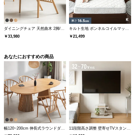
情
報
©
M
ダイニングチェア 天然曲木 2脚/4
キルト生地 ボンネルコイルマット
O
脚セット
レス K
￥33,980
￥21,499
D
E
R
あなたにおすすめの商品
N
D
E
C
O
C
o.,
L
t
d.
幅120~200cm 伸長式ラウンドダイ
11段階高さ調整 壁寄せTVスタンド
A
ニングテーブル 6人掛け 天然木突
キャスター付き 上下左右角度調節