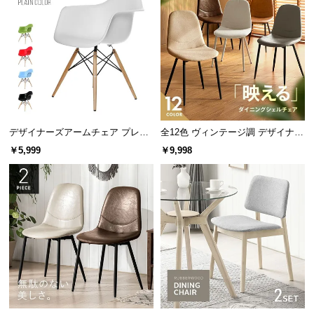
保
証
に
つ
い
て
会
デザイナーズアームチェア プレー
全12色 ヴィンテージ調 デザイナー
員
ンカラー
ズシェルチェア
規
￥5,999
￥9,998
約
に
つ
い
て
お
客
様