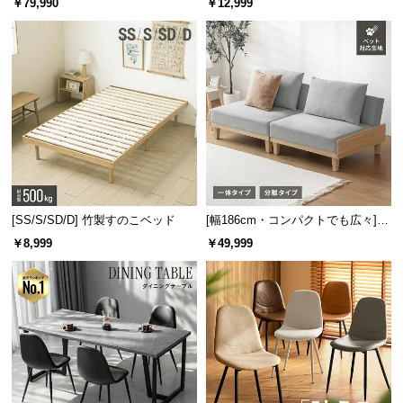
￥79,990
￥12,999
l
板 美しい格子デザイン
機能
l
[SS/S/SD/D] 竹製すのこベッド
[幅186cm・コンパクトでも広々] 3
人掛けソファベッド リクライニン
￥8,999
￥49,999
グ 天然木フレーム 北欧