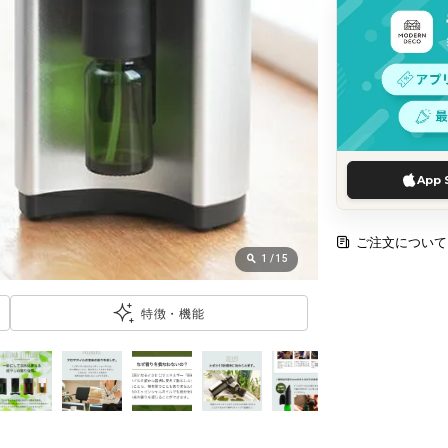
App 
ご注文について
1
/
15
特徴・機能