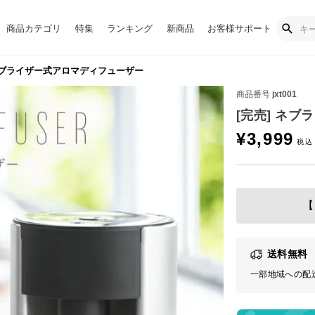
商品カテゴリ
特集
ランキング
新商品
お客様サポート
 ネブライザー式アロマディフューザー
商品番号
jxt001
[完売] ネ
¥
3,999
【
送料無料
一部地域への配