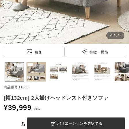
近
チ
ェ
ッ
ク
し
1
/
19
た
ア
画像
特徴・機能
イ
テ
ム
商品番号
ss005
特
集
[幅132cm] 2人掛けヘッドレスト付きソファ
一
¥
39,999
覧
税込
バリエーションを選択する
人