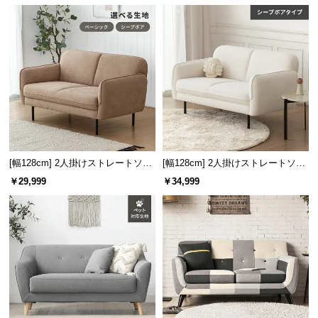
中
型
商
品
の
配
送
に
つ
い
[幅128cm] 2人掛けストレートソフ
[幅128cm] 2人掛けストレートソフ
て
ァ
ァ シープボアタイプ
￥29,999
￥34,999
小
型
商
品
の
配
送
に