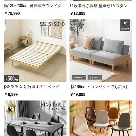
保
幅120~200cm 伸長式ラウンドダイ
11段階高さ調整 壁寄せTVスタンド
証
ニングテーブル 6人掛け 天然木突
キャスター付き 上下左右角度調節
￥79,990
￥12,999
に
板 美しい格子デザイン
機能
つ
い
て
会
員
規
約
に
つ
[SS/S/SD/D] 竹製すのこベッド
[幅186cm・コンパクトでも広々] 3
い
人掛けソファベッド リクライニン
￥8,999
￥49,999
グ 天然木フレーム 北欧
て
お
客
様