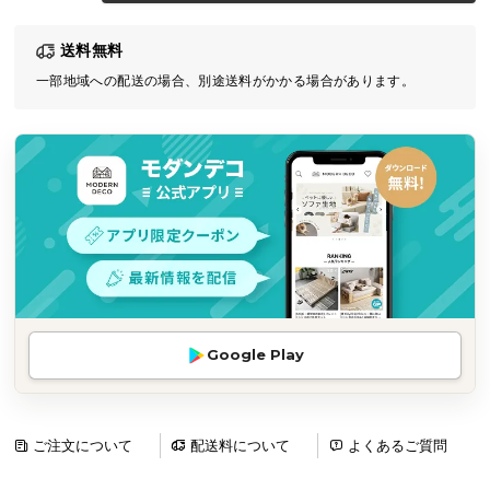
気
送料無料
ア
イ
一部地域への配送の場合、別途送料がかかる場合があります。
テ
ム
ラ
ン
キ
ン
グ
商
Google Play
品
カ
テ
ゴ
ご注文について
配送料について
よくあるご質問
リ
か