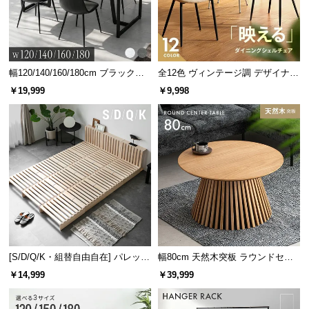
サ
ポ
ー
ト
幅120/140/160/180cm ブラックフ
全12色 ヴィンテージ調 デザイナー
レーム ダイニング 大理石調 4人掛
ズシェルチェア
￥19,999
￥9,998
け
お
知
ら
せ
ブ
ロ
グ
[S/D/Q/K・組替自由自在] パレット
幅80cm 天然木突板 ラウンドセン
ベッド 8/12/16枚セット
ターテーブル 美しい格子デザイン
￥14,999
￥39,999
企
業