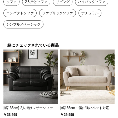
ソファ
2人掛けソファ
リビング
ハイバックソファ
送
料
コンパクトソファ
ファブリックソファ
ナチュラル
に
つ
シンプル／ベーシック
い
て
一緒にチェックされている商品
大
型
商
品
の
配
送
に
つ
い
て
[幅135cm] 2人掛けレザーソファ モ
[幅135cm・傷に強いペット対応生
ダン 応接ソファ 肘付き 天然木構
地も] 天然木脚 2人掛けコンパクト
￥36,999
￥29,999
造材
ソファ 北欧風