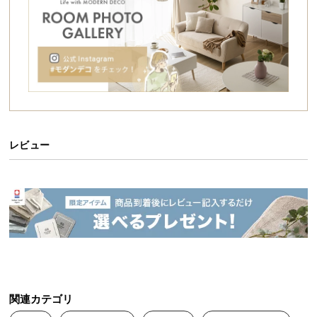
シ
ョ
ッ
ピ
ン
グ
ガ
イ
ド
レビュー
お
支
払
い
に
つ
い
て
関連カテゴリ
配