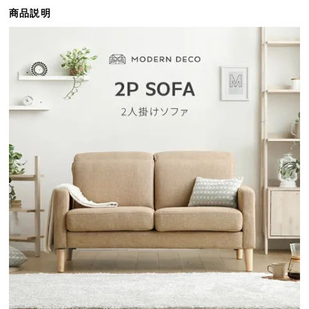
ら
商品説明
探
す
イ
ン
テ
リ
ア
テ
イ
ス
ト
か
ら
探
す