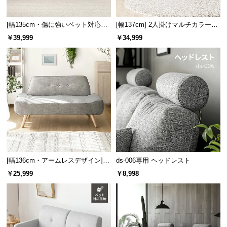
つ
い
[幅135cm・傷に強いペット対応生
[幅137cm] 2人掛けマルチカラーソ
て
地] 天然木脚 2人掛けコンパクトソ
ファ
￥39,999
￥34,999
ファ 北欧風
開
梱
設
置
サ
ー
ビ
ス
に
[幅136cm・アームレスデザイン]
ds-006専用 ヘッドレスト
つ
北欧風 2人掛けソファ
￥25,999
￥8,998
い
て
搬
入