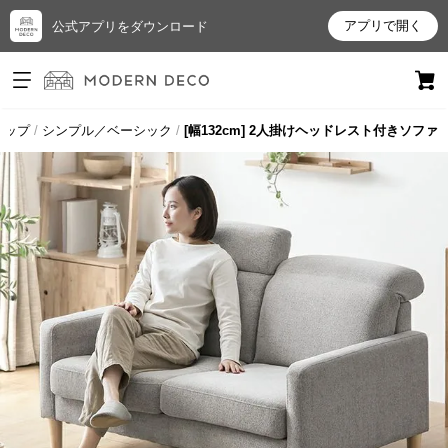
アプリで開く
公式アプリをダウンロード
ログイン
新規会員登録
トップ
シンプル／ベーシック
[幅132cm] 2人掛けヘッドレスト付きソファ
お
気
に
入
り
ア
イ
テ
ム
最