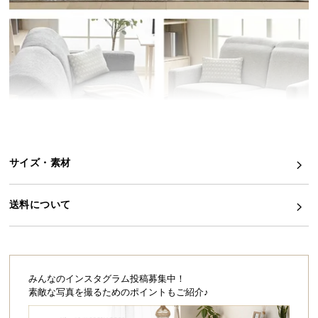
イ
ン
テ
リ
ア
コ
ー
デ
ィ
サイズ・素材
ネ
ー
ト
送料について
か
ら
探
す
みんなのインスタグラム投稿募集中！
素敵な写真を撮るためのポイントもご紹介♪