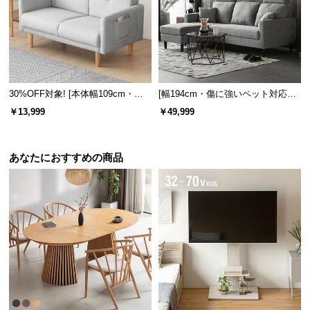
経
路
に
つ
い
て
30%OFF対象! [本体幅109cm・傷
[幅194cm・傷に強いペット対応生
に強いペット対応生地] 2人掛け コ
地も] 3人掛けカウチソファ ヘッド
￥13,999
￥49,999
ンパクトソファ ポケット付き
レスト付 レイアウト自由 広々設計
返
品・
キ
あなたにおすすめの商品
ャ
ン
セ
ル
に
つ
い
て