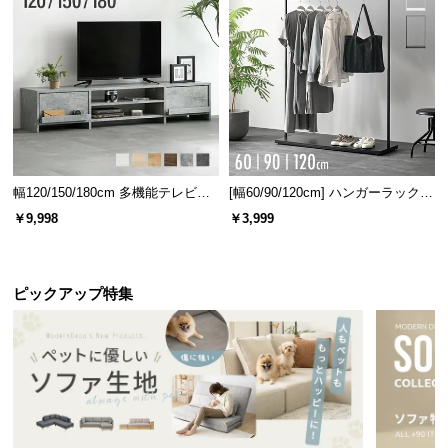
情
報
©
M
O
D
E
R
幅120/150/180cm 多機能テレビボ
[幅60/90/120cm] ハンガーラック
N
ード 木目/石目調 オープン収納・
スチール 4段階高さ調節 サイドフ
￥9,998
￥3,999
D
引き出し収納付き
ック オープンラック シンプル
E
C
O
ピックアップ特集
C
o.,
L
t
d.
A