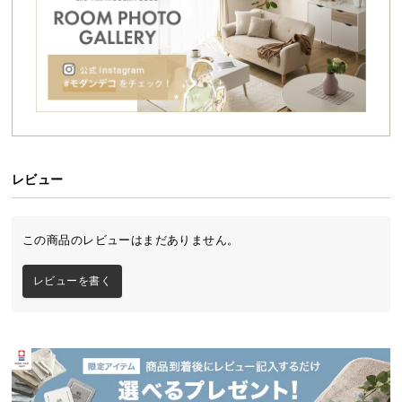
シ
ョ
ッ
ピ
ン
グ
ガ
イ
ド
レビュー
お
支
この商品のレビューはまだありません。
払
い
レビューを書く
に
つ
い
て
配