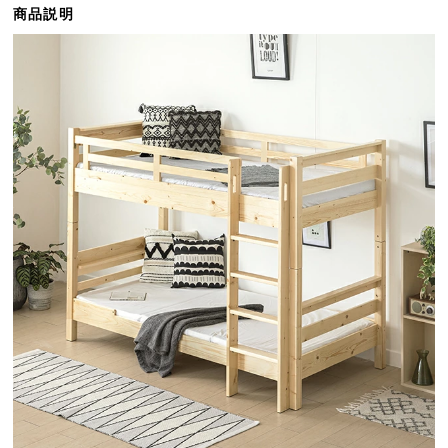
商品説明
ら
探
す
イ
ン
テ
リ
ア
テ
イ
ス
ト
か
ら
探
す