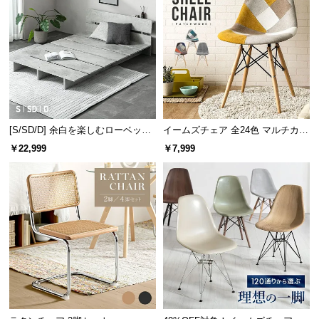
経
路
に
つ
い
て
返
[S/SD/D] 余白を楽しむローベッド
イームズチェア 全24色 マルチカラ
品・
フレーム 天然木調 ステージベッド
ー デザイナーズシェルチェア
￥22,999
￥7,999
2口コンセントタイプ
キ
ャ
ン
セ
ル
に
つ
い
て