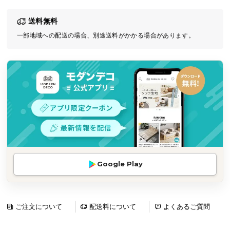
気
送料無料
ア
イ
一部地域への配送の場合、別途送料がかかる場合があります。
テ
ム
ラ
ン
キ
ン
グ
商
Google Play
品
カ
テ
ゴ
ご注文について
配送料について
よくあるご質問
リ
か