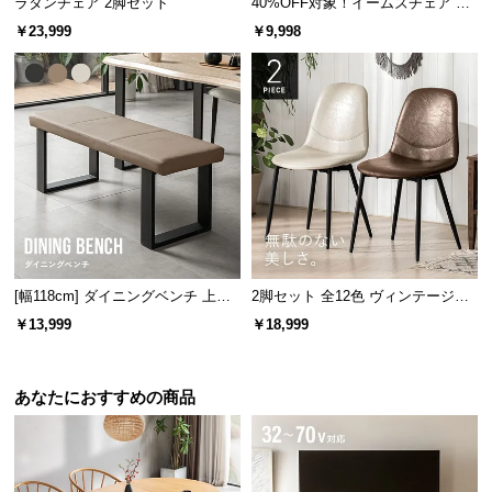
ラタンチェア 2脚セット
40%OFF対象！イームズチェア デ
保
ザイナーズシェルチェア プレミア
証
￥23,999
￥9,998
ムタイプ
に
つ
い
て
会
員
規
約
に
[幅118cm] ダイニングベンチ 上品
2脚セット 全12色 ヴィンテージ調
つ
なPVCレザー×スチール脚 耐荷重2
デザイナーズシェルチェア
￥13,999
￥18,999
い
00kg
て
あなたにおすすめの商品
お
客
様