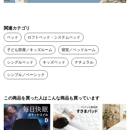
送
料
に
つ
関連カテゴリ
い
ベッド
ロフトベッド・システムベッド
て
子ども部屋／キッズルーム
寝室／ベッドルーム
大
型
シングルベッド
キッズベッド
ナチュラル
商
品
シンプル／ベーシック
の
配
送
この商品を買った人はこんな商品も買っています
に
つ
い
て