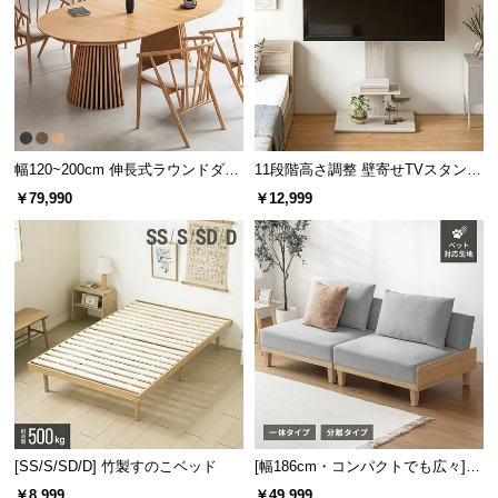
サ
ポ
ー
ト
幅120~200cm 伸長式ラウンドダイ
11段階高さ調整 壁寄せTVスタンド
お
ニングテーブル 6人掛け 天然木突
キャスター付き 上下左右角度調節
￥79,990
￥12,999
知
板 美しい格子デザイン
機能
ら
せ
ブ
ロ
グ
[SS/S/SD/D] 竹製すのこベッド
[幅186cm・コンパクトでも広々] 3
企
人掛けソファベッド リクライニン
業
￥8,999
￥49,999