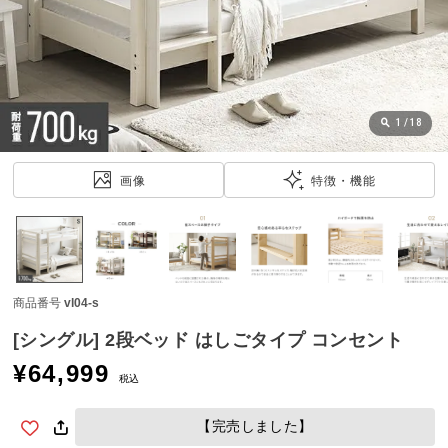
近
チ
ェ
ッ
ク
し
1
/
18
た
ア
画像
特徴・機能
イ
テ
ム
商品番号
vl04-s
特
集
[シングル] 2段ベッド はしごタイプ コンセント
一
¥
64,999
覧
税込
【完売しました】
人