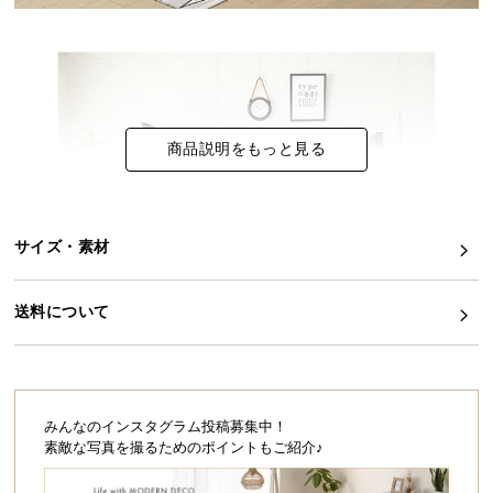
イ
ン
テ
リ
ア
商品説明をもっと見る
コ
ー
デ
ィ
サイズ・素材
ネ
ー
送料について
ト
か
ら
探
す
みんなのインスタグラム投稿募集中！
素敵な写真を撮るためのポイントもご紹介♪