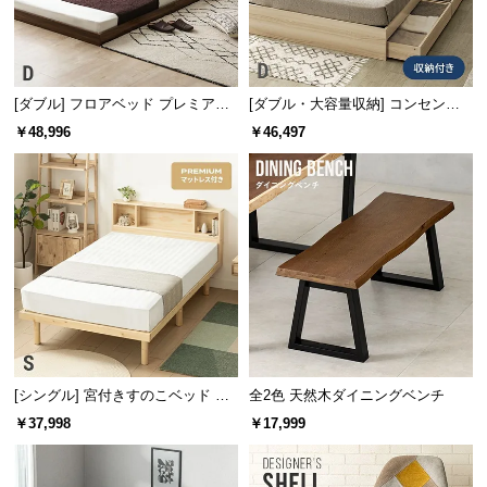
つ
い
て
[ダブル] フロアベッド プレミアム
[ダブル・大容量収納] コンセント
開
マットレス付き
機能付きベッド マットレス付き
￥48,996
￥46,497
梱
設
置
サ
ー
ビ
ス
に
つ
い
[シングル] 宮付きすのこベッド プ
全2色 天然木ダイニングベンチ
て
レミアムマットレス付き
￥37,998
￥17,999
搬
入