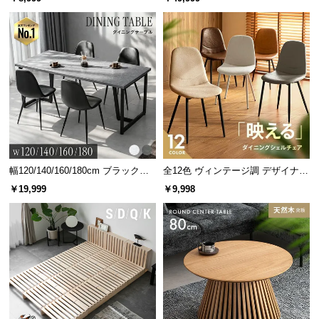
情
グ 天然木フレーム 北欧
報
©
M
O
D
E
R
N
D
幅120/140/160/180cm ブラックフ
全12色 ヴィンテージ調 デザイナー
E
レーム ダイニング 大理石調 4人掛
ズシェルチェア
￥19,999
￥9,998
C
け
O
C
o.,
L
t
d.
A