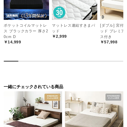
中
型
商
品
ポケットコイルマットレ
マットレス連結すきまパ
[ダブル] 宮付
の
ス ブラックカラー 厚さ2
ッド
ッド プレミア
配
￥2,999
0cm D
ス付き
送
￥14,999
￥57,998
に
つ
い
て
小
一緒にチェックされている商品
型
商
品
の
配
送
に