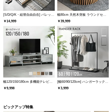
l
l
[S/D/Q/K・組替自由自在] パレット
幅80cm 天然木突板 ラウンドセン
ベッド 8/12/16枚セット
ターテーブル 美しい格子デザイン
￥14,999
￥39,999
幅120/150/180cm 多機能テレビボ
[幅60/90/120cm] ハンガーラック
ード 木目/石目調 オープン収納・
スチール 4段階高さ調節 サイドフ
￥9,998
￥3,999
引き出し収納付き
ック オープンラック シンプル
ピックアップ特集