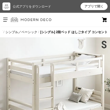
アプリで開く
公式アプリをダウンロード
ログイン
新規会員登録
プ
シンプル／ベーシック
[シングル] 2段ベッド はしごタイプ コンセント
お
気
に
入
り
ア
イ
テ
ム
最