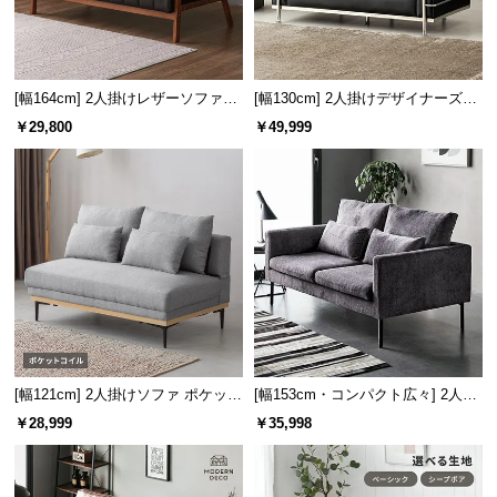
つ
い
て
[幅164cm] 2人掛けレザーソファー
[幅130cm] 2人掛けデザイナーズソ
木製フレーム
ファ ル・コルビジェ LC2 名作 リ
￥29,800
￥49,999
開
プロダクト
梱
設
置
サ
ー
ビ
ス
に
つ
い
[幅121cm] 2人掛けソファ ポケット
[幅153cm・コンパクト広々] 2人掛
て
コイル
けモダンソファ ブラックスチール
￥28,999
￥35,998
脚 ホテルライク 高級感
搬
入