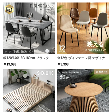
グ 天然木フレーム 北欧
情
報
©
M
O
D
E
R
N
D
幅120/140/160/180cm ブラックフ
全12色 ヴィンテージ調 デザイナー
E
レーム ダイニング 大理石調 4人掛
ズシェルチェア
￥19,999
￥9,998
C
け
O
C
o.,
L
t
d.
A