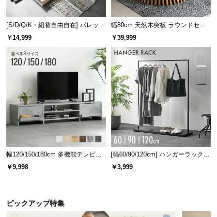
l
l
[S/D/Q/K・組替自由自在] パレット
幅80cm 天然木突板 ラウンドセン
ベッド 8/12/16枚セット
ターテーブル 美しい格子デザイン
￥14,999
￥39,999
幅120/150/180cm 多機能テレビボ
[幅60/90/120cm] ハンガーラック
ード 木目/石目調 オープン収納・
スチール 4段階高さ調節 サイドフ
￥9,998
￥3,999
引き出し収納付き
ック オープンラック シンプル
ピックアップ特集