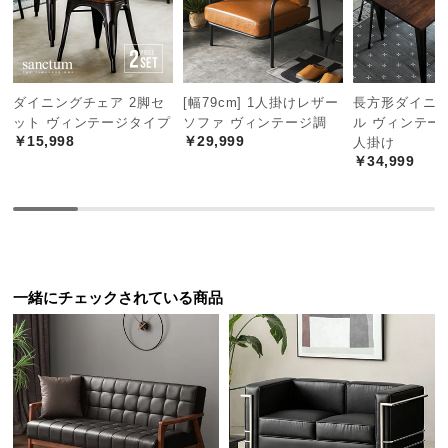
中
型
商
品
の
ダイニングチェア 2脚セ
[幅79cm] 1人掛けレザー
長方形ダイニ
ット ヴィンテージタイプ
ソファ ヴィンテージ調
ル ヴィンテー
配
￥15,998
￥29,999
人掛け
送
￥34,999
に
つ
い
て
小
一緒にチェックされている商品
型
商
品
の
配
送
に