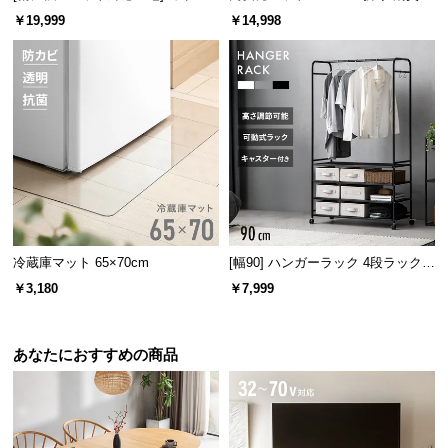
保
ソファセット 組替自由自在（1人掛
高密度ハード 厚さ10cm SD
￥19,999
￥14,998
証
けソファ）
に
つ
い
て
会
員
規
約
に
冷蔵庫マット 65×70cm
[幅90] ハンガーラック 4段ラック収
納 キャスター付き
つ
￥3,180
￥7,999
い
て
あなたにおすすめの商品
お
客
様