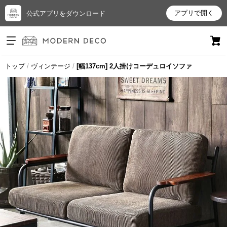
アプリで開く
公式アプリをダウンロード
ログイン
新規会員登録
トップ
ヴィンテージ
[幅137cm] 2人掛けコーデュロイソファ
お
気
に
入
り
ア
イ
テ
ム
最