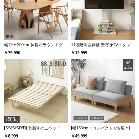
サ
ポ
ー
ト
幅120~200cm 伸長式ラウンドダイ
11段階高さ調整 壁寄せTVスタンド
お
ニングテーブル 6人掛け 天然木突
キャスター付き 上下左右角度調節
￥79,990
￥12,999
板 美しい格子デザイン
機能
知
ら
せ
ブ
ロ
グ
[SS/S/SD/D] 竹製すのこベッド
[幅186cm・コンパクトでも広々] 3
企
人掛けソファベッド リクライニン
￥8,999
￥49,999
業