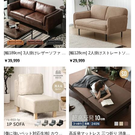
経
路
に
つ
い
て
[幅189cm] 3人掛けレザーソファ モ
[幅128cm] 2人掛けストレートソフ
返
ダン ヴィンテージ スクエアフォル
ァ
品・
￥39,999
￥29,999
ム
キ
ャ
ン
セ
ル
に
つ
い
て
[傷に強いペット対応生地] カウチ
高反発マットレス 三つ折り 消臭