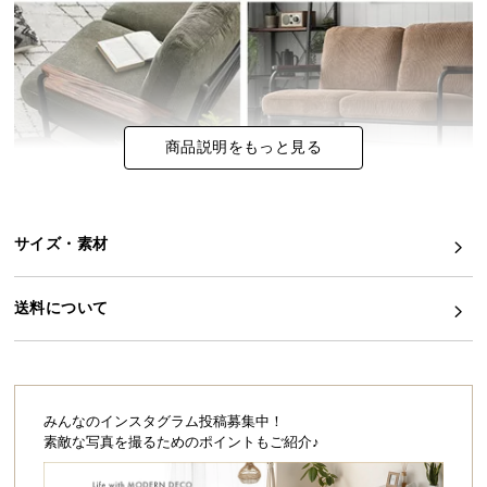
イ
ン
テ
リ
ア
商品説明をもっと見る
コ
ー
デ
ィ
サイズ・素材
ネ
ー
送料について
ト
か
ら
探
す
みんなのインスタグラム投稿募集中！
素敵な写真を撮るためのポイントもご紹介♪