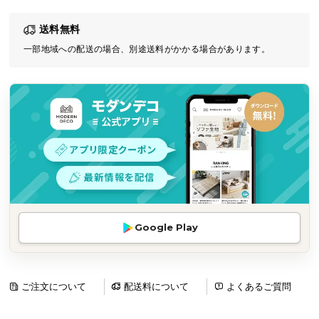
気
送料無料
ア
イ
一部地域への配送の場合、別途送料がかかる場合があります。
テ
ム
ラ
ン
キ
ン
グ
商
Google Play
品
カ
テ
ゴ
ご注文について
配送料について
よくあるご質問
リ
か