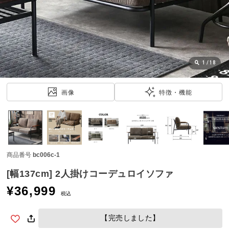
近
チ
ェ
ッ
ク
し
1
/
18
た
ア
画像
特徴・機能
イ
テ
ム
商品番号
bc006c-1
特
集
[幅137cm] 2人掛けコーデュロイソファ
一
¥
36,999
覧
税込
【完売しました】
人