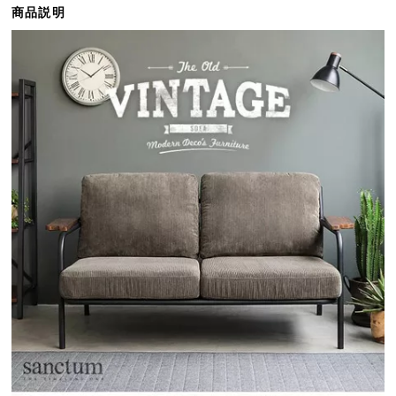
商品説明
ら
探
す
イ
ン
テ
リ
ア
テ
イ
ス
ト
か
ら
探
す