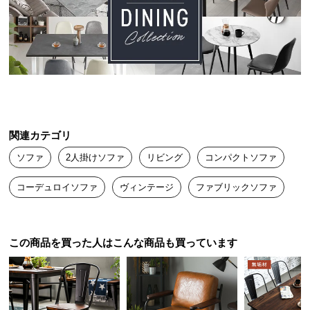
送
料
に
つ
い
て
大
関連カテゴリ
型
商
ソファ
2人掛けソファ
リビング
コンパクトソファ
品
の
コーデュロイソファ
ヴィンテージ
ファブリックソファ
配
送
に
この商品を買った人はこんな商品も買っています
つ
い
て