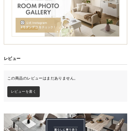
シ
ョ
ッ
ピ
ン
グ
ガ
イ
ド
レビュー
お
支
この商品のレビューはまだありません。
払
い
レビューを書く
に
つ
い
て
配