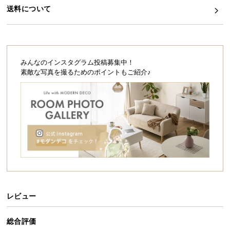
シ
送料について
ョ
ッ
ピ
ン
グ
みんなのインスタグラム投稿募集中！
ガ
素敵な写真を撮るためのポイントもご紹介♪
イ
ド
お
支
払
い
に
つ
い
レビュー
て
総合評価
配