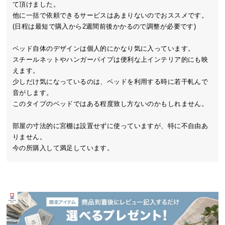
中
て頂けました。

他に一括で依頼できるサービスはあまりないのでおススメです。

型
(日程は最短で購入から2週間前後かかるので調整が必要です)

商
品
ベッド自体のデザインは個人的にかなり気に入っています。

の
スチールネットやハンガーパイプは便利な上インテリア的にも映
配
えます。

送
少しだけ気になっているのは、ベッドを利用する時に若干軋んで
に
音がします。

つ
このタイプのベッドではある程度致し方ないのかもしれません。

い
て
部屋の寸法的に宮棚は設置せずに使っていますが、特に不自由あ
りません。

小
今の所購入して満足しています。
型
商
品
の
配
送
に