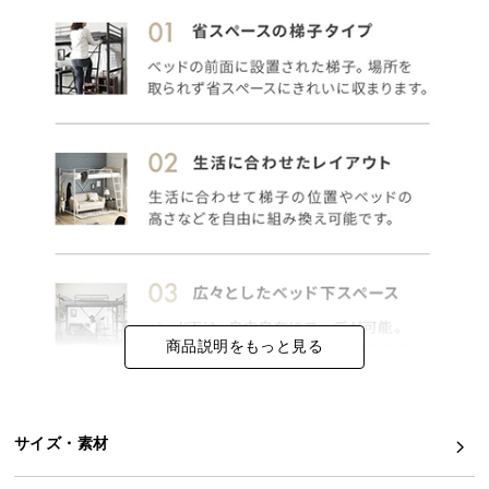
イ
ン
テ
リ
ア
コ
ー
デ
ィ
ネ
ー
ト
か
商品説明をもっと見る
ら
探
す
サイズ・素材