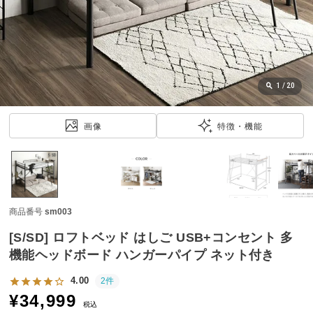
近
チ
ェ
ッ
ク
し
1
/
20
た
ア
画像
特徴・機能
イ
テ
ム
商品番号
sm003
特
集
[S/SD] ロフトベッド はしご USB+コンセント 多
一
機能ヘッドボード ハンガーパイプ ネット付き
覧
4.00
2件
¥
34,999
税込
人