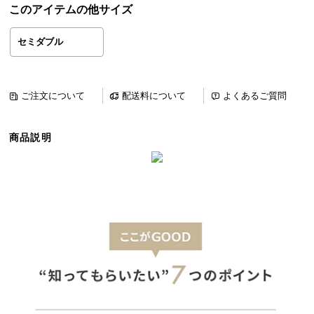
このアイテムの他サイズ
ら
探
セミダブル
す
イ
ご注文について
配送料について
よくあるご質問
ン
テ
商品説明
リ
ア
テ
イ
ス
ト
か
ら
探
す