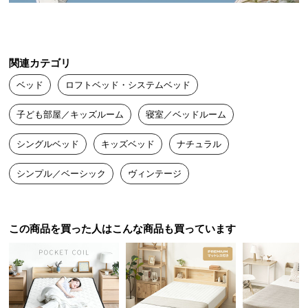
つ
い
て
関連カテゴリ
開
ベッド
ロフトベッド・システムベッド
梱
設
子ども部屋／キッズルーム
寝室／ベッドルーム
置
サ
シングルベッド
キッズベッド
ナチュラル
ー
シンプル／ベーシック
ヴィンテージ
ビ
ス
に
つ
この商品を買った人はこんな商品も買っています
い
て
搬
入