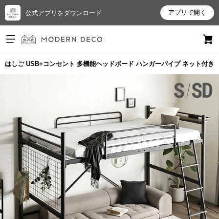
アプリで開く
公式アプリをダウンロード
ログイン
新規会員登録
ベッド はしご USB+コンセント 多機能ヘッドボード ハンガーパイプ ネット付き
お
気
に
入
り
ア
イ
テ
ム
最