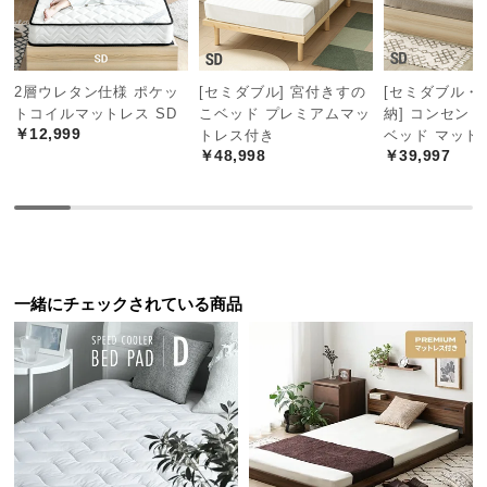
経
路
に
つ
2層ウレタン仕様 ポケッ
[セミダブル] 宮付きすの
[セミダブル・
トコイルマットレス SD
こベッド プレミアムマッ
納] コンセン
い
￥12,999
トレス付き
ベッド マット
て
￥48,998
￥39,997
返
品・
キ
ャ
ン
一緒にチェックされている商品
セ
ル
に
つ
い
て