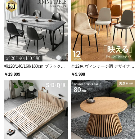
幅120/140/160/180cm ブラックフ
全12色 ヴィンテージ調 デザイナー
レーム ダイニング 大理石調 4人掛
ズシェルチェア
￥19,999
￥9,998
け