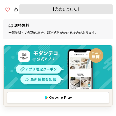
気
【完売しました】
ア
イ
テ
送料無料
ム
一部地域への配送の場合、別途送料がかかる場合があります。
ラ
ン
キ
ン
グ
商
品
カ
テ
Google Play
ゴ
リ
か