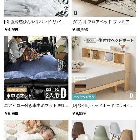
保
証
に
[D] 強冷感ひんやりパッド リバー
[ダブル] フロアベッド プレミアム
つ
シブル プレミアム 速乾 抗菌 洗え
マットレス付き
￥4,999
￥48,996
い
る
て
会
員
規
約
に
つ
い
て
エアピロー付き車中泊マット 幅13
[D] 後付けヘッドボード コンセン
2cm
ト付き 置くだけ
￥6,999
￥9,999
お
客
様