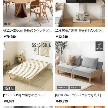
l
l
幅120~200cm 伸長式ラウンドダイ
11段階高さ調整 壁寄せTVスタンド
ニングテーブル 6人掛け 天然木突
キャスター付き 上下左右角度調節
￥79,990
￥12,999
板 美しい格子デザイン
機能
[SS/S/SD/D] 竹製すのこベッド
[幅186cm・コンパクトでも広々] 3
人掛けソファベッド リクライニン
￥8,999
￥49,999
グ 天然木フレーム 北欧