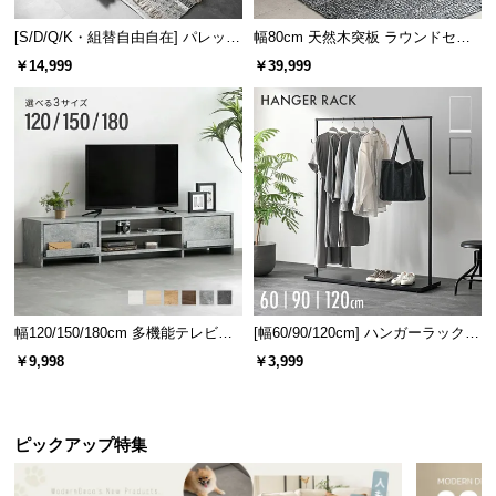
[S/D/Q/K・組替自由自在] パレット
幅80cm 天然木突板 ラウンドセン
ベッド 8/12/16枚セット
ターテーブル 美しい格子デザイン
￥14,999
￥39,999
幅120/150/180cm 多機能テレビボ
[幅60/90/120cm] ハンガーラック
ード 木目/石目調 オープン収納・
スチール 4段階高さ調節 サイドフ
￥9,998
￥3,999
引き出し収納付き
ック オープンラック シンプル
ピックアップ特集