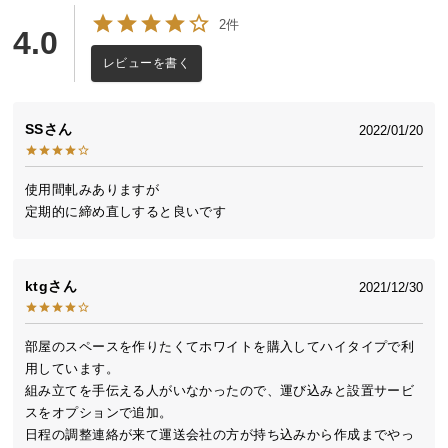
送
2件
4.0
料
に
レビューを書く
つ
い
SS
2022/01/20
て
大
使用間軋みありますが

型
定期的に締め直しすると良いです
商
品
の
ktg
2021/12/30
配
送
に
部屋のスペースを作りたくてホワイトを購入してハイタイプで利
つ
用しています。

い
組み立てを手伝える人がいなかったので、運び込みと設置サービ
て
スをオプションで追加。

日程の調整連絡が来て運送会社の方が持ち込みから作成までやっ