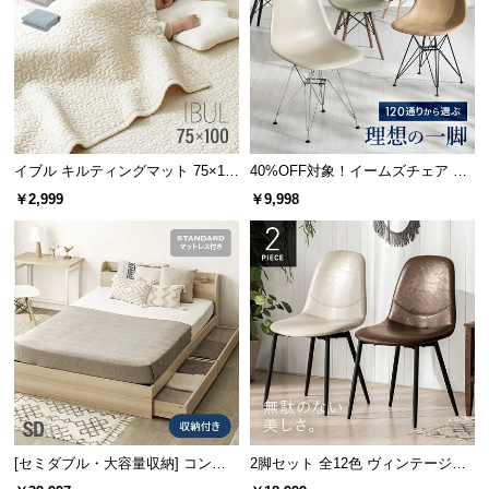
サ
ポ
ー
ト
イブル キルティングマット 75×10
40%OFF対象！イームズチェア デ
お
0cm コットン100%
ザイナーズシェルチェア プレミア
￥2,999
￥9,998
知
ムタイプ
ら
せ
ブ
ロ
グ
[セミダブル・大容量収納] コンセ
2脚セット 全12色 ヴィンテージ調
企
業
ント機能付きベッド マットレス付
デザイナーズシェルチェア