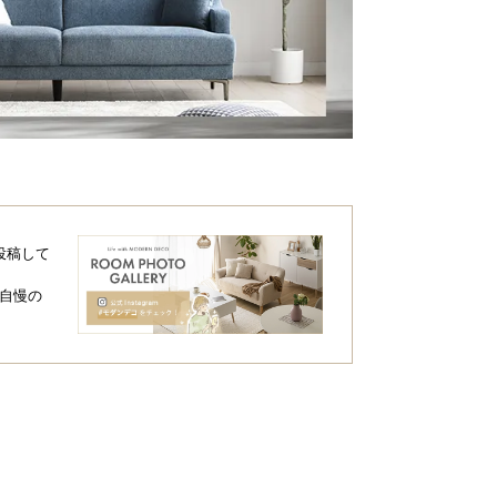
投稿して
自慢の
約41㎝