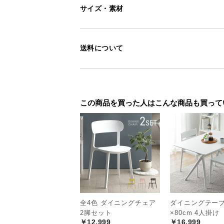
サイズ・素材
送料について
優しい座り心地の
この商品を買った人はこんな商品も買って
背もたれには緩やかなカーブを施し
しく支えてくれます。
全4色 ダイニングチェア
ダイニングテーブル
2脚セット
×80cm 4人掛け
￥12,999
￥16,999