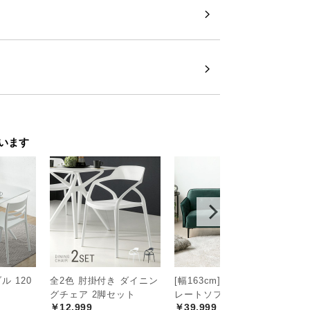
チェア
います
ました。背中にフィットしつつ、身体を優
 120
全2色 肘掛付き ダイニン
[幅163cm] 2人掛けスト
全
グチェア 2脚セット
レートソファ ベロア生地
グ
￥12,999
￥39,999
￥