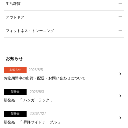
きます。
生活雑貨
アウトドア
フィットネス・トレーニング
お知らせ
2026/8/5
お知らせ
お盆期間中の出荷・配送・お問い合わせについて
2026/8/3
新発売
新発売 「 ハンガーラック 」
傷や水に強いメラミン加工
2026/7/27
新発売
天板には耐水性や耐熱性、耐摩耗性に優れたメラミ
新発売 「 昇降サイドテーブル 」
ン加工を施しています。