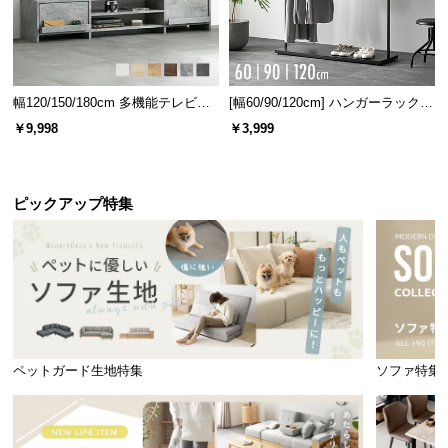
生活感を出さない扉付き収納
幅120/150/180cm 多機能テレビボ
[幅60/90/120cm] ハンガーラック
ード 木目/石目調 オープン収納・
スチール 4段階高さ調節 サイドフ
￥9,998
￥3,999
引き出し収納付き
ック オープンラック シンプル
高さのある物もしっかり収まる扉付き収納。本や雑
誌など、生活感のある物を隠して収納できます。
ピックアップ特集
ペットガード生地特集
ソファ特集