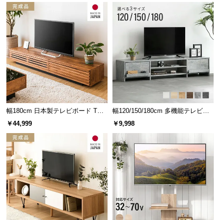
情
報
©
M
O
D
E
R
N
D
幅180cm 日本製テレビボード TOT-
幅120/150/180cm 多機能テレビボ
002-1
ード 木目/石目調 オープン収納・
E
￥44,999
￥9,998
引き出し収納付き
C
オープン収納の内寸
O
C
横幅
奥行き
高さ
o.,
L
右側
t
約31㎝
約34㎝
約13㎝
d.
左側
A