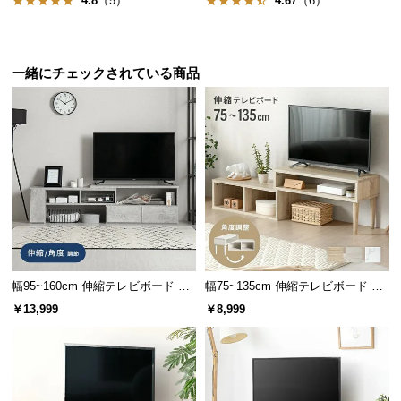
4.8
（5）
4.67
（6）
保
証
に
つ
一緒にチェックされている商品
い
て
会
員
規
約
に
つ
い
豊富な収納スペース
幅95~160cm 伸縮テレビボード ア
幅75~135cm 伸縮テレビボード 角
て
レンジ多彩 引き出し収納 角度調節
度調整 木目調／マーブル調 オープ
￥13,999
￥8,999
可能 モルタル調/木目調
ン収納付き コンパクト
引き出しやオープンスペースなど、用途に合わせて
使える豊富な収納スペースが備わっています。
お
客
様