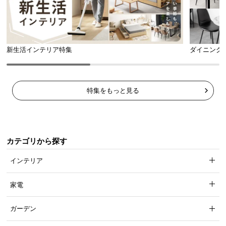
扉付き収納の内寸
横幅
奥行き
高さ
新生活インテリア特集
ダイニング
約23㎝
約31㎝
約33㎝
手がけ加工
特集をもっと見る
引き出しと扉付き収納には指をかけ
られるくぼみがあり、よりスムーズ
に開閉できるようにしています。
カテゴリから探す
インテリア
天板下のフリースペース
家電
ガーデン
天板を伸ばすと現れるフリースペース。収納ボック
スを置いたり、小物を飾ったり、自由な使い方がで