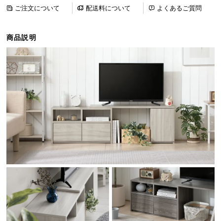
ら
ご注文について
配送料について
よくあるご質問
探
す
商品説明
イ
ン
テ
リ
ア
テ
イ
ス
ト
か
ら
探
す