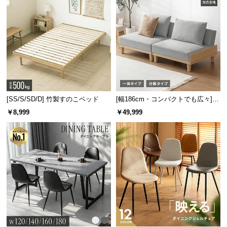
便利な引き出し収納
下段には2つの引き出しがあり、散らかりがちなテレ
ビ周りの小物もまとめて収納できます。
[SS/S/SD/D] 竹製すのこベッド
[幅186cm・コンパクトでも広々] 3
人掛けソファベッド リクライニン
￥8,999
￥49,999
グ 天然木フレーム 北欧
引き出し収納の内寸
横幅
奥行き
高さ