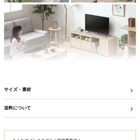
イ
ン
テ
リ
ア
コ
ー
デ
ィ
ネ
ー
ト
サイズ・素材
か
ら
送料について
探
幅と角度を変えられるアレンジ自在なテレビボ
す
ード
天板をスライドさせるだけで幅や形を調節できる伸
縮式テレビボード。お部屋の広さや用途に合わせ