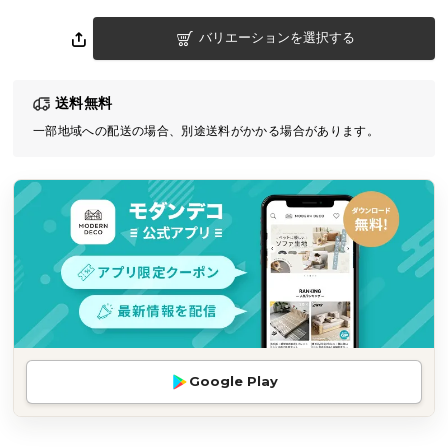
気
バリエーションを選択する
ア
イ
テ
送料無料
ム
一部地域への配送の場合、別途送料がかかる場合があります。
ラ
ン
キ
ン
グ
商
品
カ
テ
Google Play
ゴ
リ
か