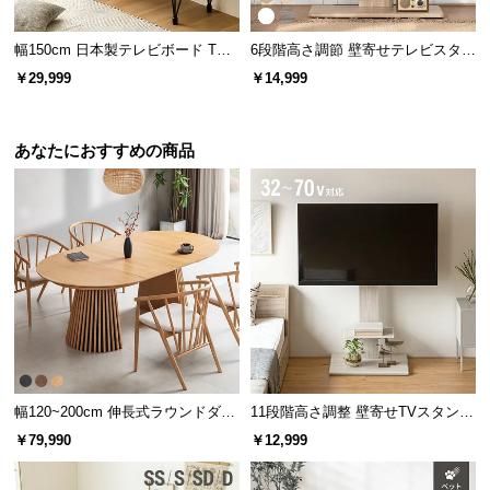
l
l
幅150cm 日本製テレビボード TOT-
6段階高さ調節 壁寄せテレビスタン
007
ド キャスター付き 左右角度調節機
熱を逃がす吹き抜け構造
￥29,999
￥14,999
能
オープン収納の背面は板のないフルオープン仕様。
熱がこもることで生じる機械の故障を防ぎます。
あなたにおすすめの商品
幅120~200cm 伸長式ラウンドダイ
11段階高さ調整 壁寄せTVスタンド
ニングテーブル 6人掛け 天然木突
キャスター付き 上下左右角度調節
￥79,990
￥12,999
板 美しい格子デザイン
機能