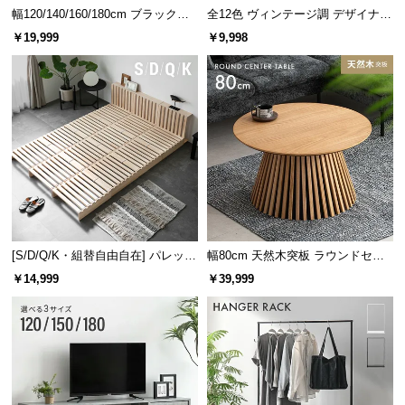
幅120/140/160/180cm ブラックフ
全12色 ヴィンテージ調 デザイナー
レーム ダイニング 大理石調 4人掛
ズシェルチェア
約25.5㎝
約29㎝
約11.5㎝
￥19,999
￥9,998
け
スライドレールで開閉なめらか
たくさん収納すると重くなってしまいがちな引き出
しの開閉も、少しの力で簡単に行えます。
[S/D/Q/K・組替自由自在] パレット
幅80cm 天然木突板 ラウンドセン
ベッド 8/12/16枚セット
ターテーブル 美しい格子デザイン
￥14,999
￥39,999