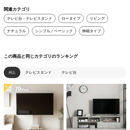
送
関連カテゴリ
料
伸縮式の横幅でどんなお部屋にもぴったりフィッ
に
テレビ台・テレビスタンド
ロータイプ
リビング
ト。高さを抑えた設計で空間を広々と見せます。
つ
ナチュラル
シンプル／ベーシック
伸縮タイプ
い
て
大
この商品と同じカテゴリのランキング
型
商
品
ALL
テレビスタンド
テレビ台
の
配
送
に
つ
い
て