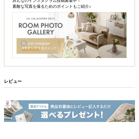
シ
みんなのインスタグラム投稿募集中！
て、オーダーメイド家具のようにぴったりにアレン
素敵な写真を撮るためのポイントもご紹介♪
ジできる便利な一台です。
ョ
ッ
ピ
ン
グ
ガ
イ
ド
お
支
レビュー
払
い
に
つ
い
て
伸縮式であらゆる空間にフィット
配