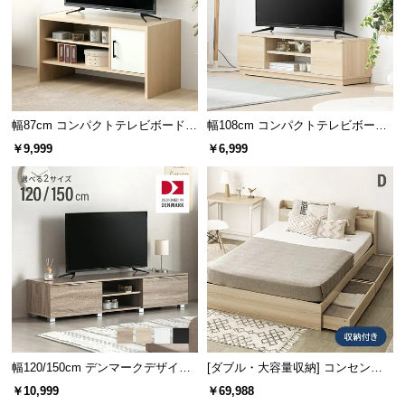
サ
ポ
ー
ト
幅87cm コンパクトテレビボード 3
幅108cm コンパクトテレビボード
2V型対応 扉収納 オープン収納
40V型対応 オープン収納・扉収納
お
￥9,999
￥6,999
知
ら
せ
オープン収納
引き出し収納
扉付き収納
ブ
ロ
グ
ディスプレイも楽しめるオープン棚収納
幅120/150cm デンマークデザイン
[ダブル・大容量収納] コンセント
AV機器やルーター等に適した収納スペース。リモコ
ロースタイル収納付きテレビボー
機能付きベッド 超極厚マットレス
企
￥10,999
￥69,988
ンやちょっとした小物もサッと収納できます。
業
ド
付き