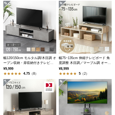
つ
い
て
開
梱
設
置
サ
幅120/150cm モルタル調/木目調 オ
幅75~135cm 伸縮テレビボード 角
ー
ープン収納・扉収納付きテレビボ
度調整 木目調／マーブル調 オープ
ビ
ード
ン収納付き コンパクト
¥9,999
¥8,999
横幅
約95～162㎝
ス
4.75
（8）
5
（2）
に
つ
い
好みの角度で設置可能
て
角度を付けて組み合わせることで、幅広いレイアウ
トが可能に。テレビを見やすい角度に設置すること
搬
ができます。
入