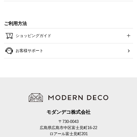
ご利用方法
ショッピングガイド
お客様サポート
傷防止フェルトで床を守る
モダンデコ株式会社
〒730-0043
フローリングに傷をつけないように、脚裏に装着で
広島県広島市中区富士見町16-22
きる傷防止フェルトをご用意しました。
ロアール富士見町201