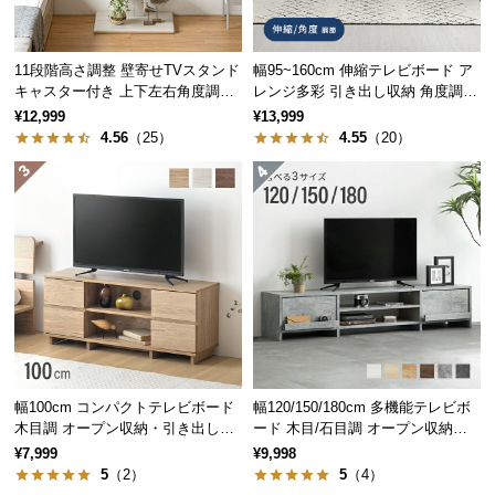
中
型
商
11段階高さ調整 壁寄せTVスタンド
幅95~160cm 伸縮テレビボード ア
品
キャスター付き 上下左右角度調節
レンジ多彩 引き出し収納 角度調節
の
機能
可能 モルタル調/木目調
¥12,999
¥13,999
配
4.56
（25）
4.55
（20）
送
横幅
奥行き
高さ
に
つ
約95～162㎝
約34㎝
約39㎝
い
て
小
型
伸縮自在な天板スペース
商
品
幅100cm コンパクトテレビボード
幅120/150/180cm 多機能テレビボ
の
天板は
約95~162㎝
の間で伸縮可能。左右にスライド
木目調 オープン収納・引き出し収
ード 木目/石目調 オープン収納・
するだけで、お部屋にぴったりのサイズに調整でき
配
納付き
引き出し収納付き
¥7,999
¥9,998
ます。
送
5
（2）
5
（4）
に