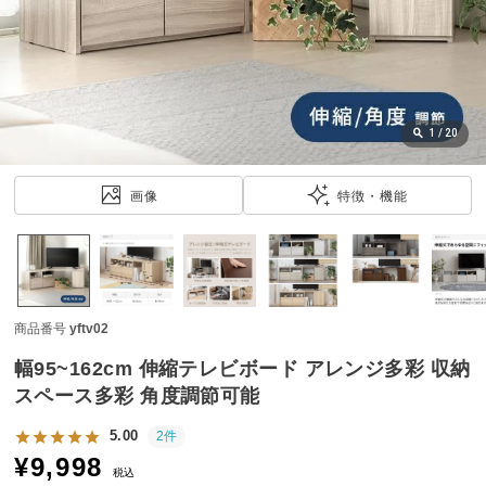
近
チ
ェ
ッ
ク
し
1
/
20
た
ア
画像
特徴・機能
イ
テ
ム
商品番号
yftv02
特
集
幅95~162cm 伸縮テレビボード アレンジ多彩 収納
一
スペース多彩 角度調節可能
覧
5.00
2件
¥
9,998
税込
人