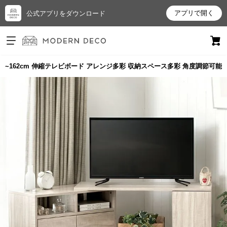
アプリで開く
公式アプリをダウンロード
ログイン
新規会員登録
95~162cm 伸縮テレビボード アレンジ多彩 収納スペース多彩 角度調節可能
お
気
に
入
り
ア
イ
テ
ム
最