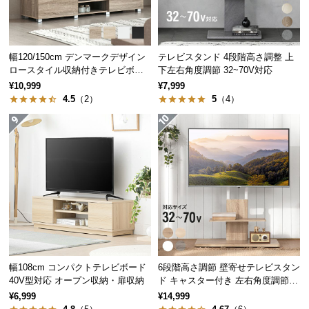
経
路
に
つ
幅120/150cm デンマークデザイン
テレビスタンド 4段階高さ調整 上
ロースタイル収納付きテレビボー
下左右角度調節 32~70V対応
い
ド
¥10,999
¥7,999
て
4.5
（2）
5
（4）
返
品・
キ
ャ
ン
セ
ル
素材感あふれる美しい木目調
に
つ
い
幅108cm コンパクトテレビボード
6段階高さ調節 壁寄せテレビスタン
シンプルなデザインに映える美しい木目調。木の風
て
40V型対応 オープン収納・扉収納
ド キャスター付き 左右角度調節機
合いが感じられる表情豊かな仕上がりです。
能
¥6,999
¥14,999