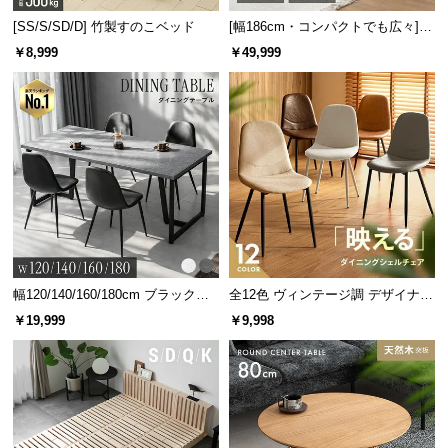
l
[SS/S/SD/D] 竹製すのこベッド
[幅186cm・コンパクトでも広々] 3
l
人掛けソファベッド リクライニン
￥8,999
￥49,999
グ 天然木フレーム 北欧
幅120/140/160/180cm ブラックフ
全12色 ヴィンテージ調 デザイナー
レーム ダイニング 大理石調 4人掛
ズシェルチェア
￥19,999
￥9,998
け