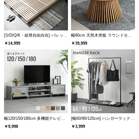
[S/D/Q/K・組替自由自在] パレット
幅80cm 天然木突板 ラウンドセン
ベッド 8/12/16枚セット
ターテーブル 美しい格子デザイン
￥14,999
￥39,999
幅120/150/180cm 多機能テレビボ
[幅60/90/120cm] ハンガーラック
ード 木目/石目調 オープン収納・
スチール 4段階高さ調節 サイドフ
￥9,998
￥3,999
引き出し収納付き
ック オープンラック シンプル