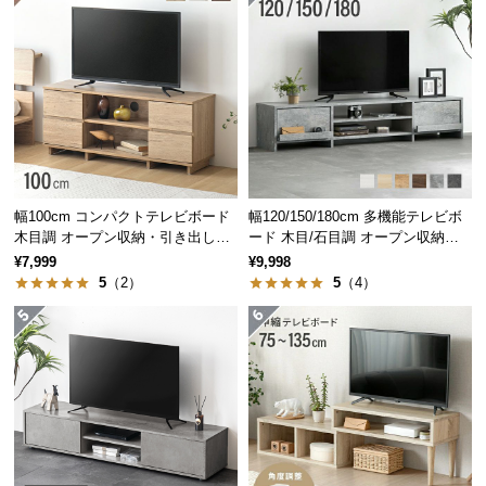
送
料
に
つ
い
て
大
幅100cm コンパクトテレビボード
幅120/150/180cm 多機能テレビボ
型
木目調 オープン収納・引き出し収
ード 木目/石目調 オープン収納・
商
納付き
引き出し収納付き
¥7,999
¥9,998
品
5
（2）
5
（4）
の
配
送
に
つ
い
て