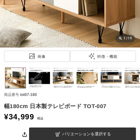
近
チ
ェ
ッ
ク
し
1
/
19
た
ア
画像
特徴・機能
イ
テ
ム
商品番号
tot07-180
特
集
幅180cm 日本製テレビボード TOT-007
一
¥
34,999
覧
税込
バリエーションを選択する
人