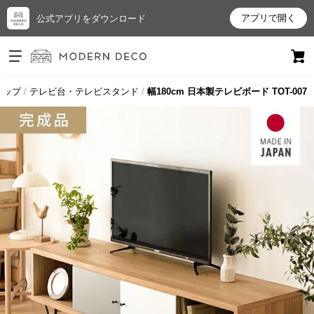
アプリで開く
公式アプリをダウンロード
ログイン
新規会員登録
トップ
テレビ台・テレビスタンド
幅180cm 日本製テレビボード TOT-007
お
気
に
入
り
ア
イ
テ
ム
最