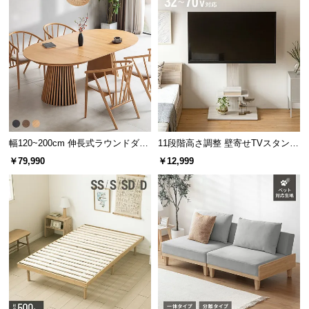
情
報
©
M
O
D
E
R
N
幅120~200cm 伸長式ラウンドダイ
11段階高さ調整 壁寄せTVスタンド
D
ニングテーブル 6人掛け 天然木突
キャスター付き 上下左右角度調節
￥79,990
￥12,999
E
板 美しい格子デザイン
機能
C
O
C
o.,
L
t
d.
A