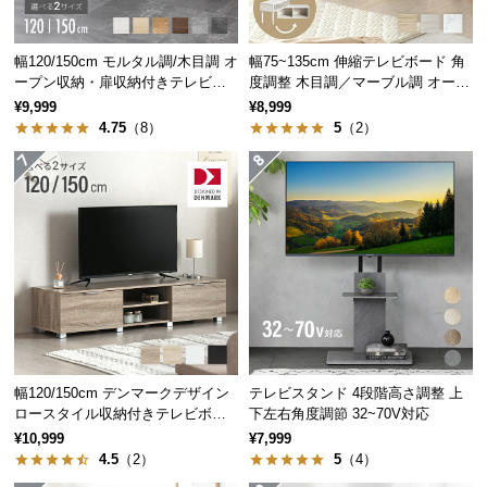
中
型
商
幅120/150cm モルタル調/木目調 オ
幅75~135cm 伸縮テレビボード 角
ープン収納・扉収納付きテレビボ
度調整 木目調／マーブル調 オープ
品
ード
ン収納付き コンパクト
¥9,999
¥8,999
の
4.75
（8）
5
（2）
配
送
に
つ
い
て
小
型
商
品
幅120/150cm デンマークデザイン
テレビスタンド 4段階高さ調整 上
の
ロースタイル収納付きテレビボー
下左右角度調節 32~70V対応
ド
配
¥10,999
¥7,999
4.5
（2）
5
（4）
送
に