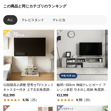
シ
ョ
この商品と同じカテゴリのランキング
ッ
ピ
ALL
テレビスタンド
テレビ台
ン
グ
ガ
イ
ド
お
支
払
い
に
11段階高さ調整 壁寄せTVスタンド
幅95~160cm 伸縮テレビボード ア
つ
キャスター付き 上下左右角度調節
レンジ多彩 引き出し収納 角度調節
い
機能
可能 モルタル調/木目調
¥12,999
¥13,999
て
4.56
（25）
4.55
（20）
配