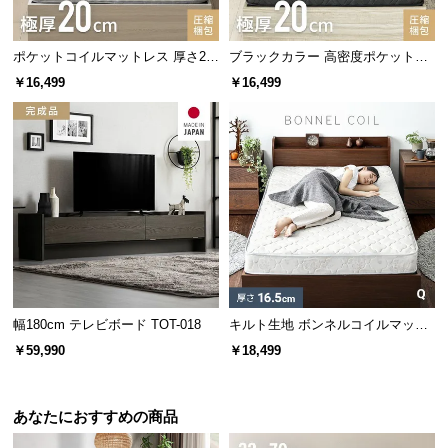
サ
ポ
ポケットコイルマットレス 厚さ20
ブラックカラー 高密度ポケットコ
ー
cm D
イルマットレス D
￥16,499
￥16,499
ト
お
知
ら
せ
ブ
幅180cm テレビボード TOT-018
キルト生地 ボンネルコイルマット
ロ
レス Q
グ
￥59,990
￥18,499
あなたにおすすめの商品
企
業