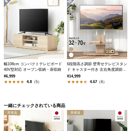
つ
い
て
開
梱
設
置
サ
幅108cm コンパクトテレビボード
6段階高さ調節 壁寄せテレビスタン
ー
40V型対応 オープン収納・扉収納
ド キャスター付き 左右角度調節機
ビ
能
¥6,999
¥14,999
ス
4.8
（5）
4.67
（6）
に
つ
い
一緒にチェックされている商品
て
搬
入