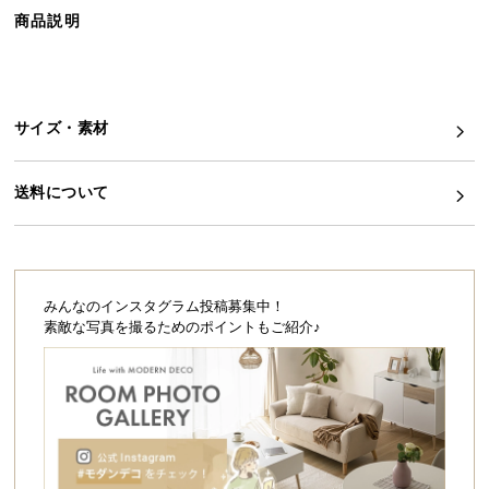
ら
商品説明
探
す
サイズ・素材
イ
ン
送料について
テ
リ
ア
テ
イ
みんなのインスタグラム投稿募集中！
ス
素敵な写真を撮るためのポイントもご紹介♪
ト
か
ら
探
す