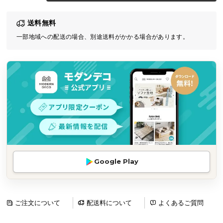
気
送料無料
ア
イ
一部地域への配送の場合、別途送料がかかる場合があります。
テ
ム
ラ
ン
キ
ン
グ
商
Google Play
品
カ
テ
ゴ
ご注文について
配送料について
よくあるご質問
リ
か