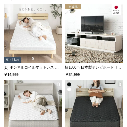
保
証
に
つ
い
て
会
員
規
約
[D] ボンネルコイルマットレス 厚
幅180cm 日本製テレビボード TOT-
さ11cm
001
に
￥14,999
￥34,999
つ
い
て
お
客
様