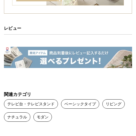
イ
ン
テ
レビュー
リ
ア
コ
ー
デ
ィ
ネ
ー
ト
か
関連カテゴリ
ら
テレビ台・テレビスタンド
ベーシックタイプ
リビング
探
す
ナチュラル
モダン