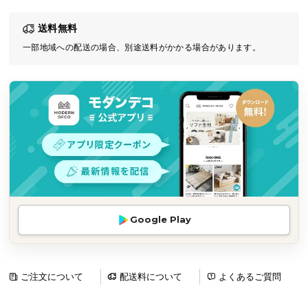
気
送料無料
ア
イ
一部地域への配送の場合、別途送料がかかる場合があります。
テ
ム
ラ
ン
キ
ン
グ
商
Google Play
品
カ
テ
ゴ
ご注文について
配送料について
よくあるご質問
リ
か