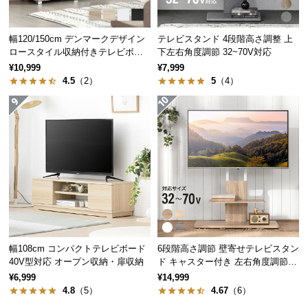
を作り出してくれます。
保
証
に
幅120/150cm デンマークデザイン
テレビスタンド 4段階高さ調整 上
つ
ロースタイル収納付きテレビボー
下左右角度調節 32~70V対応
ド
い
¥10,999
¥7,999
AV機器にぴったりのフラップ収納
4.5
（2）
5
（4）
て
会
おしゃれなガラス扉のフラップ収納。十分な広さが
員
あるのでAV機器もゆったり収納できます。
規
約
に
つ
い
て
幅108cm コンパクトテレビボード
6段階高さ調節 壁寄せテレビスタン
40V型対応 オープン収納・扉収納
ド キャスター付き 左右角度調節機
能
お
¥6,999
¥14,999
4.8
（5）
4.67
（6）
客
様