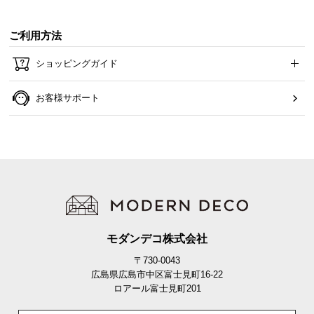
高さ
約42㎝
のロースタイル。メインとなる場所に置
いても、お部屋を圧迫しないデザインです。
ご利用方法
ショッピングガイド
お客様サポート
高さ
約42㎝
モダンデコ株式会社
〒730-0043
広島県広島市中区富士見町16-22
ロアール富士見町201
超低ホルムの安全素材