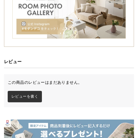
シ
ョ
ッ
ピ
ン
グ
ガ
イ
ド
レビュー
お
支
この商品のレビューはまだありません。
払
い
こだわりの日本クオリティ
レビューを書く
に
つ
日本製だから実現できたクオリティ。安価な輸入品
い
とは一線を画す、美しく精巧な造りとなっていま
て
す。
配