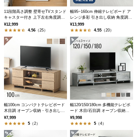
つ
11段階高さ調整 壁寄せTVスタンド
幅95~160cm 伸縮テレビボード ア
い
細部に至るまで美しく表現された木目の風合い。
キャスター付き 上下左右角度調節
レンジ多彩 引き出し収納 角度調節
て
味わい深い質感と温かみが感じられます。
機能
可能 モルタル調/木目調
¥12,999
¥13,999
4.56
（25）
4.55
（20）
開
梱
設
置
サ
ー
ビ
ス
に
つ
幅100cm コンパクトテレビボード
幅120/150/180cm 多機能テレビボ
い
木目調 オープン収納・引き出し収
ード 木目/石目調 オープン収納・
て
納付き
引き出し収納付き
¥7,999
¥9,998
5
（2）
5
（4）
搬
入