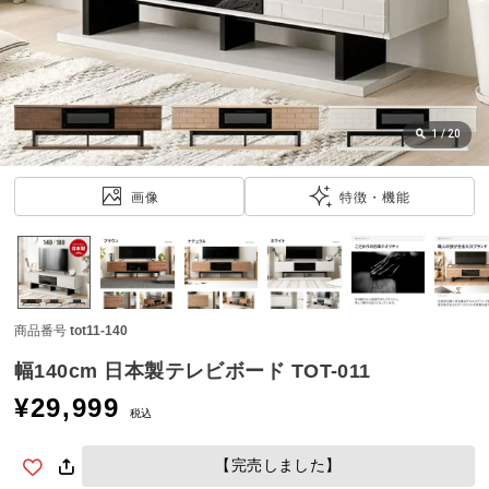
近
チ
ェ
ッ
ク
し
1
/
20
た
ア
画像
特徴・機能
イ
テ
ム
商品番号
tot11-140
特
集
幅140cm 日本製テレビボード TOT-011
一
¥
29,999
覧
税込
【完売しました】
人