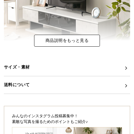
イ
ン
テ
リ
ア
商品説明をもっと見る
コ
ー
デ
ィ
サイズ・素材
ネ
確かな日本品質とモダンデザインの共演
ー
送料について
味わい豊かな木目を活かした、モダンで洗練された
ト
デザイン。レンガのようなデザインが特徴的な前板
か
には、アルダー無垢材を使用し､置くだけでお部屋に
ら
高級感をもたらしてくれます。
探
す
みんなのインスタグラム投稿募集中！
素敵な写真を撮るためのポイントもご紹介♪