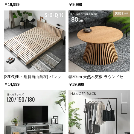
レーム ダイニング 大理石調 4人掛
ズシェルチェア
￥19,999
￥9,998
け
[S/D/Q/K・組替自由自在] パレット
幅80cm 天然木突板 ラウンドセン
ベッド 8/12/16枚セット
ターテーブル 美しい格子デザイン
￥14,999
￥39,999
脚下収納の内寸（左右共通）
横幅
奥行
高さ
約49㎝
約29.5㎝
約10㎝