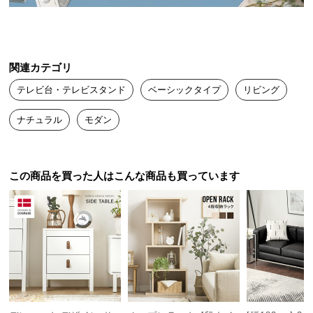
送
料
に
つ
関連カテゴリ
い
テレビ台・テレビスタンド
ベーシックタイプ
リビング
て
ナチュラル
モダン
大
型
商
品
この商品を買った人はこんな商品も買っています
製造国
日本
の
配
送
に
職人の技が光る大川ブランド
つ
高品質の証となる大川ブランド製。伝統的な職人技
い
で洗練されたモダンスタイルの家具を造り上げまし
て
た。