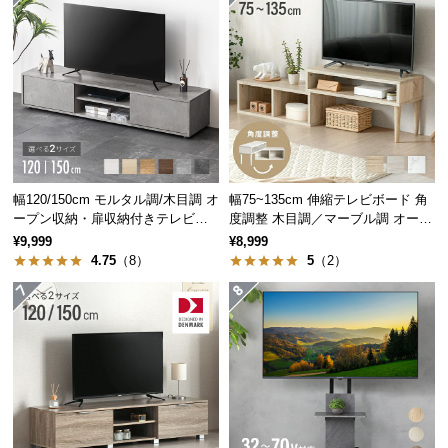
経
前板には上質なアルダー無垢材を使用
路
レンガ調の前板には上質なアルダー無垢材を使用。
に
高級感ある柔らかな肌触りが特徴です。
つ
い
て
返
品・
幅120/150cm モルタル調/木目調 オ
幅75~135cm 伸縮テレビボード 角
ープン収納・扉収納付きテレビボ
度調整 木目調／マーブル調 オープ
キ
ード
ン収納付き コンパクト
¥9,999
¥8,999
ャ
4.75
（8）
5
（2）
ン
セ
ル
に
つ
アルダー無垢材とは
い
ヨーロッパで聖樹として崇められる
て
ハンノキ属の広葉樹。美しく穏やか
な印象の木目は、落ち着いた雰囲気