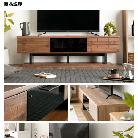
商品説明
ら
探
す
イ
ン
テ
リ
ア
テ
イ
ス
ト
か
ら
探
す