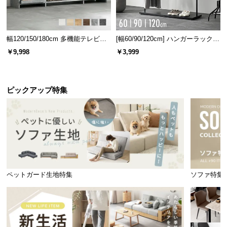
広々使える天板スペース
幅120/150/180cm 多機能テレビボ
[幅60/90/120cm] ハンガーラック
ード 木目/石目調 オープン収納・
スチール 4段階高さ調節 サイドフ
￥9,998
￥3,999
引き出し収納付き
ック オープンラック シンプル
大画面TVはもちろんのこと、雑貨や電子機器もお洒
落にディスプレイできる広さです。
ピックアップ特集
ペットガード生地特集
ソファ特集