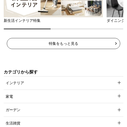
天板のサイズ
140㎝タイプ
180㎝タイプ
新生活インテリア特集
ダイニング
横幅
約140㎝
約180㎝
奥行
約40㎝
特集をもっと見る
大型テレビにも対応の耐荷重
カテゴリから探す
インテリア
天板スペースの耐荷重は安心の
50㎏
！大型テレビに
加えて雑貨などを乗せることもできます。
家電
ガーデン
生活雑貨