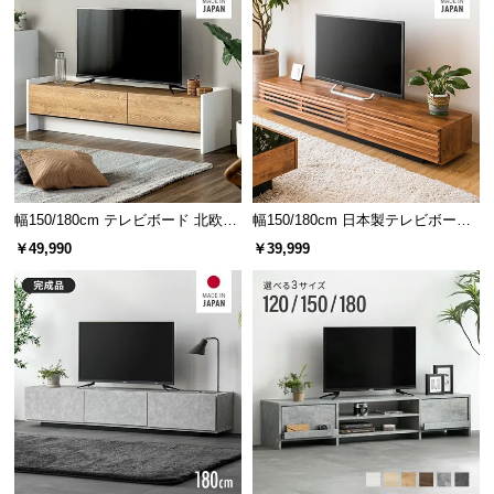
l
す。
l
たっぷり入る引き出し収納
CDやDVDなどの収納に役立つ
2杯
の引き出し。
幅150/180cm テレビボード 北欧デ
幅150/180cm 日本製テレビボード
散らかりがちな小物もまとめて収納できるサイズで
ザイン 収納付き TOT-018
TOT-002-1
￥49,990
￥39,999
す。