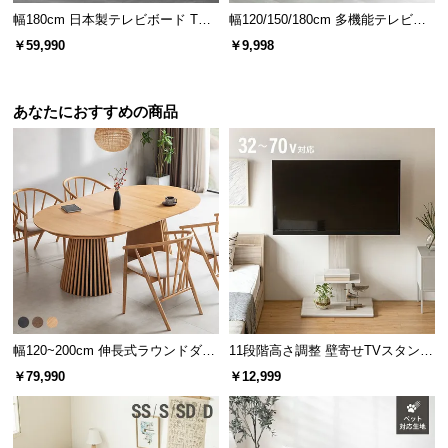
幅180cm 日本製テレビボード TOT-
幅120/150/180cm 多機能テレビボ
020
ード 木目/石目調 オープン収納・
￥59,990
￥9,998
引き出し収納付き
引き出しの内寸
あなたにおすすめの商品
横幅
奥行
高さ
約36㎝
約28.7㎝
約16.5㎝
スライドレールで開閉なめらか
たくさん収納すると重くなってしまいがちな引き出
しの開閉も、少しの力で簡単に行えます。
幅120~200cm 伸長式ラウンドダイ
11段階高さ調整 壁寄せTVスタンド
ニングテーブル 6人掛け 天然木突
キャスター付き 上下左右角度調節
￥79,990
￥12,999
板 美しい格子デザイン
機能