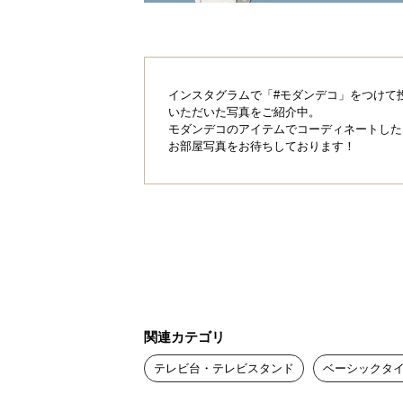
インスタグラムで「#モダンデコ」をつけて
製造国
いただいた写真をご紹介中。
モダンデコのアイテムでコーディネートした
お部屋写真をお待ちしております！
職人の技が光る大
高品質の証となる大川ブランド製。
ルの家具を造り上げました。
関連カテゴリ
テレビ台・テレビスタンド
ベーシックタ