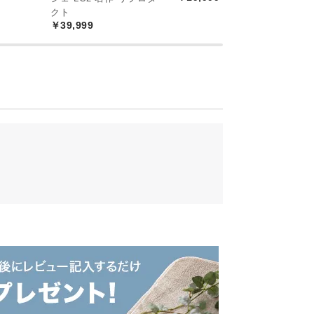
オリティ
クト
￥39,999
。安価な輸入品とは一線を画す、美しく精