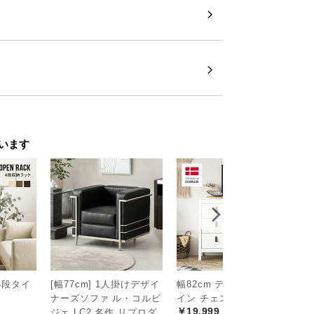
います
次へ
>
4段タイ
[幅77cm] 1人掛けデザイ
幅82cm デンマーク デザ
幅
ナーズソファ ル・コルビ
イン チェスト
イ
￥19,999
￥
ジェ LC2 名作 リプロダ