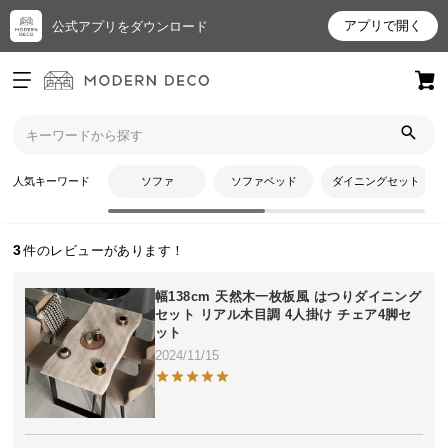
アプリで開く
公式アプリをダウンロード
ログイン
新規会員登録
トップ
しゅうちゃんさんのレビュー
お
人気キーワード
ソファ
ソファベッド
ダイニングセット
しゅうちゃんさんのレビュー
気
に
入
3
り
ア
幅138cm 天然木一枚板風 はつりダイニング
イ
セット リアル木目調 4人掛け チェア4脚セ
ット
テ
2024/11/15
ム
最