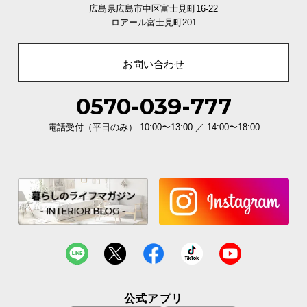
シ
広島県広島市中区富士見町16-22
ョ
ロアール富士見町201
ッ
ピ
お問い合わせ
ン
グ
ガ
0570-039-777
イ
ド
電話受付（平日のみ） 10:00〜13:00 ／ 14:00〜18:00
お
支
払
い
に
つ
い
て
公式アプリ
配