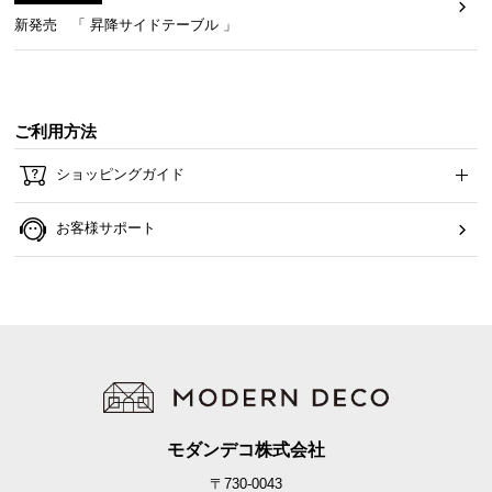
新発売 「 昇降サイドテーブル 」
イ
ン
テ
リ
ご利用方法
ア
コ
ショッピングガイド
ー
デ
お客様サポート
ィ
ネ
ー
ト
か
ら
探
す
モダンデコ株式会社
〒730-0043