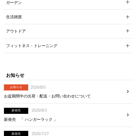
ガーデン
ら
探
生活雑貨
す
アウトドア
イ
フィットネス・トレーニング
ン
テ
リ
ア
テ
お知らせ
イ
2026/8/5
お知らせ
ス
ト
お盆期間中の出荷・配送・お問い合わせについて
か
ら
2026/8/3
新発売
探
新発売 「 ハンガーラック 」
す
2026/7/27
新発売