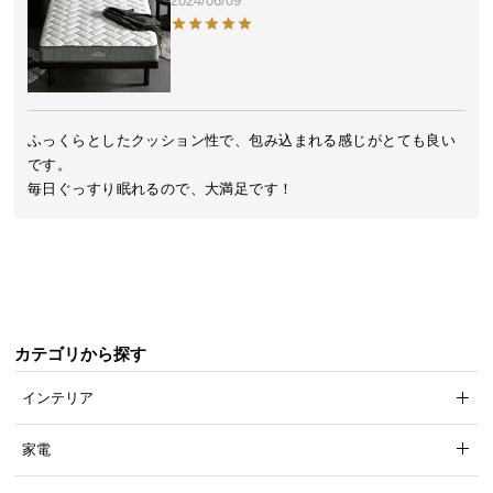
2024/06/09
気
ア
イ
テ
ム
ふっくらとしたクッション性で、包み込まれる感じがとても良い
ラ
です。

ン
毎日ぐっすり眠れるので、大満足です！
キ
ン
グ
商
カテゴリから探す
品
カ
インテリア
テ
ゴ
家電
リ
か