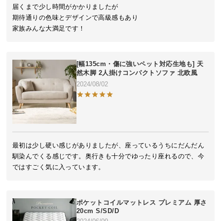
近
届くまで少し時間がかかりましたが

チ
期待通りの色味とデザインで高級感もあり

ェ
家族みんな大満足です！
ッ
ク
し
[幅135cm・傷に強いペット対応生地も] 天
た
然木脚 2人掛けコンパクトソファ 北欧風
ア
2024/08/02
イ
テ
ム
最初は少し硬い感じがありましたが、座っているうちにだんだん
特
馴染んでくる感じです。奥行きも十分でゆったり座れるので、今
集
ではすごく気に入っています。
一
覧
ポケットコイルマットレス プレミアム 厚さ
20cm S/SD/D
人