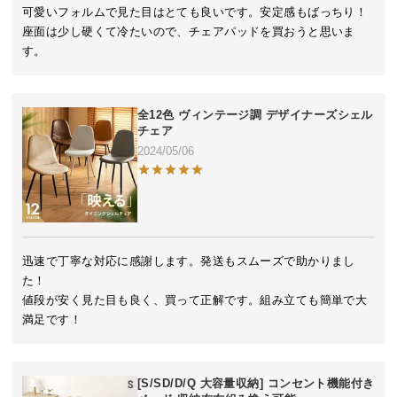
近
可愛いフォルムで見た目はとても良いです。安定感もばっちり！
チ
座面は少し硬くて冷たいので、チェアパッドを買おうと思いま
ェ
す。
ッ
ク
し
全12色 ヴィンテージ調 デザイナーズシェル
た
チェア
ア
2024/05/06
イ
テ
ム
迅速で丁寧な対応に感謝します。発送もスムーズで助かりまし
特
た！

集
値段が安く見た目も良く、買って正解です。組み立ても簡単で大
一
満足です！
覧
[S/SD/D/Q 大容量収納] コンセント機能付き
人