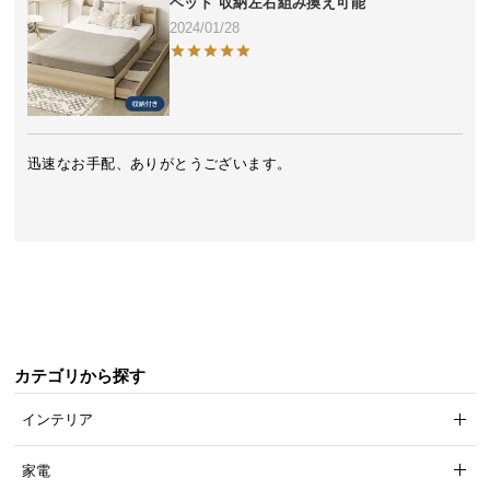
ベッド 収納左右組み換え可能
気
2024/01/28
ア
イ
テ
ム
ラ
迅速なお手配、ありがとうございます。

ン
キ
ン
グ
商
品
カテゴリから探す
カ
テ
インテリア
ゴ
リ
家電
か