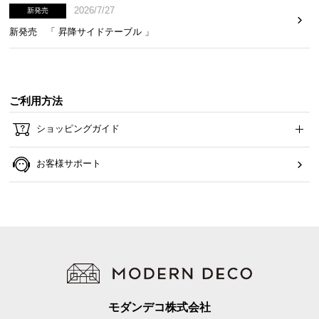
2026/7/27
新発売
イ
新発売 「 昇降サイドテーブル 」
ン
テ
リ
ア
ご利用方法
コ
ー
ショッピングガイド
デ
ィ
お客様サポート
ネ
ー
ト
か
ら
探
す
モダンデコ株式会社