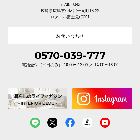
シ
〒730-0043
ョ
広島県広島市中区富士見町16-22
ッ
ロアール富士見町201
ピ
ン
お問い合わせ
グ
ガ
イ
0570-039-777
ド
電話受付（平日のみ） 10:00〜13:00 ／ 14:00〜18:00
お
支
払
い
に
つ
い
て
配