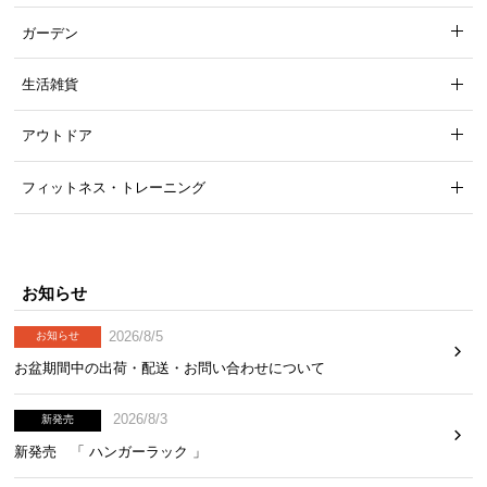
ら
ガーデン
探
す
生活雑貨
アウトドア
イ
ン
フィットネス・トレーニング
テ
リ
ア
テ
お知らせ
イ
ス
2026/8/5
お知らせ
ト
お盆期間中の出荷・配送・お問い合わせについて
か
ら
探
2026/8/3
新発売
す
新発売 「 ハンガーラック 」