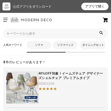
アプリで開く
公式アプリをダウンロード
ログイン
新規会員登録
トップ
くまのこさんのレビュー
お
人気キーワード
ソファ
ソファベッド
ダイニングセット
くまのこさんのレビュー
気
に
入
3
り
ア
40%OFF対象！イームズチェア デザイナー
イ
ズシェルチェア プレミアムタイプ
テ
2024/11/04
ム
最