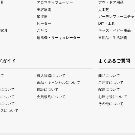
器具
アロマディフューザー
アウトドア用品
美容家電
人工芝
加湿器
ガーデンファーニチャ
ヒーター
DIY・工具
納家具
こたつ
キッズ・ベビー用品
扇風機・サーキュレーター
日用品・生活雑貨
グガイド
よくあるご質問
いて
搬入経路について
商品について
て
返品・キャンセルについて
ご注文について
送について
保証について
配送について
送について
会員規約について
お届け後について
送について
その他について
ビスについて