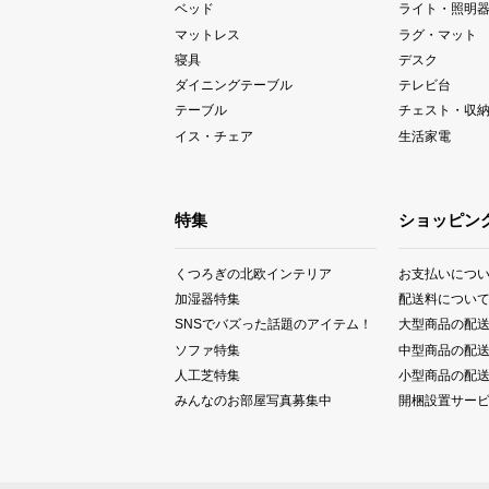
ベッド
ライト・照明
マットレス
ラグ・マット
寝具
デスク
ダイニングテーブル
テレビ台
テーブル
チェスト・収
イス・チェア
生活家電
特集
ショッピン
くつろぎの北欧インテリア
お支払いにつ
加湿器特集
配送料につい
SNSでバズった話題のアイテム！
大型商品の配
ソファ特集
中型商品の配
人工芝特集
小型商品の配
みんなのお部屋写真募集中
開梱設置サー