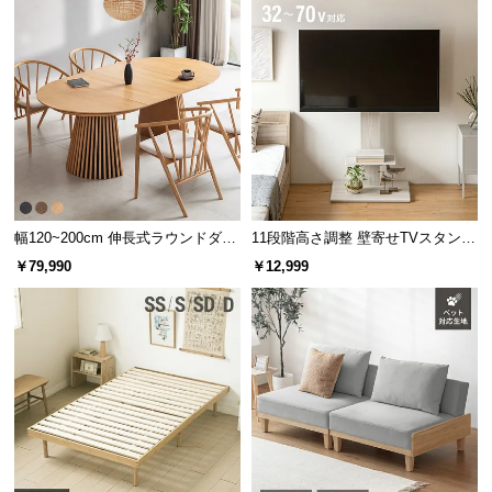
幅120~200cm 伸長式ラウンドダイ
11段階高さ調整 壁寄せTVスタンド
ニングテーブル 6人掛け 天然木突
キャスター付き 上下左右角度調節
￥79,990
￥12,999
板 美しい格子デザイン
機能