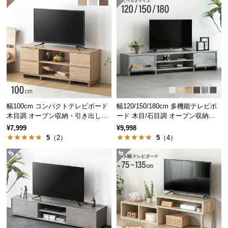
保
証
に
つ
い
て
会
員
幅100cm コンパクトテレビボード
幅120/150/180cm 多機能テレビボ
規
木目調 オープン収納・引き出し収
ード 木目/石目調 オープン収納・
約
納付き
引き出し収納付き
¥7,999
¥9,998
に
5
（2）
5
（4）
つ
い
て
お
客
様