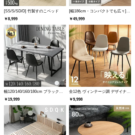
[SS/S/SD/D] 竹製すのこベッド
[幅186cm・コンパクトでも広々] 3
人掛けソファベッド リクライニン
￥8,999
￥49,999
グ 天然木フレーム 北欧
幅120/140/160/180cm ブラックフ
全12色 ヴィンテージ調 デザイナー
レーム ダイニング 大理石調 4人掛
ズシェルチェア
￥19,999
￥9,998
け