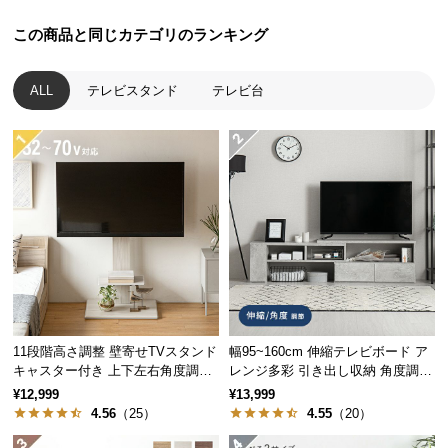
経
この商品と同じカテゴリのランキング
路
に
つ
ALL
テレビスタンド
テレビ台
い
て
返
品・
キ
ャ
ン
セ
ル
に
11段階高さ調整 壁寄せTVスタンド
幅95~160cm 伸縮テレビボード ア
つ
キャスター付き 上下左右角度調節
レンジ多彩 引き出し収納 角度調節
い
機能
可能 モルタル調/木目調
¥12,999
¥13,999
て
4.56
（25）
4.55
（20）