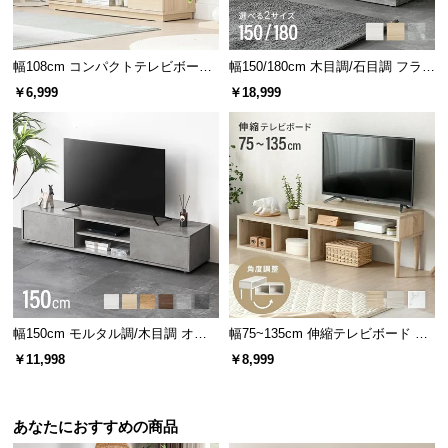
幅108cm コンパクトテレビボード
幅150/180cm 木目調/石目調 フラッ
40V型対応 オープン収納・扉収納
プ収納付きテレビボード シンプル
￥6,999
￥18,999
フラットデザイン
幅150cm モルタル調/木目調 オー
幅75~135cm 伸縮テレビボード 角
プン収納・扉収納付きテレビボー
度調整 木目調／マーブル調 オープ
￥11,998
￥8,999
ド
ン収納付き コンパクト
あなたにおすすめの商品