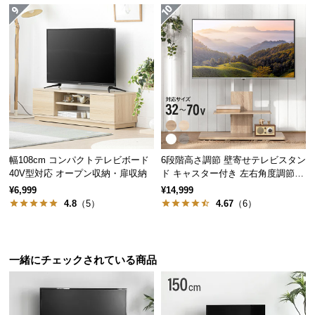
情
報
©
M
O
D
E
R
N
D
幅108cm コンパクトテレビボード
6段階高さ調節 壁寄せテレビスタン
E
40V型対応 オープン収納・扉収納
ド キャスター付き 左右角度調節機
能
C
¥6,999
¥14,999
4.8
（5）
4.67
（6）
O
C
o.,
L
一緒にチェックされている商品
t
d.
A