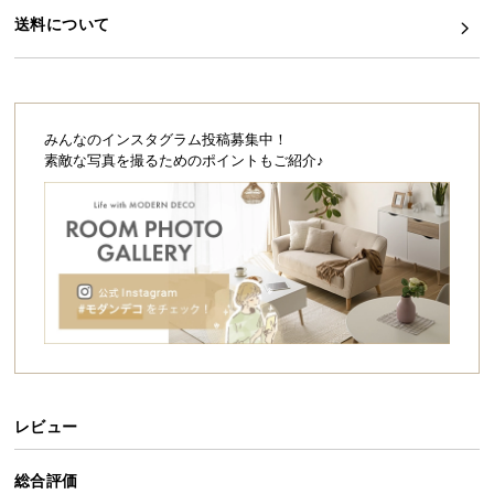
シ
送料について
ョ
ッ
ピ
ン
グ
みんなのインスタグラム投稿募集中！
ガ
素敵な写真を撮るためのポイントもご紹介♪
イ
ド
お
支
払
い
に
つ
い
レビュー
て
総合評価
配