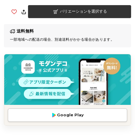
気
バリエーションを選択する
ア
イ
テ
送料無料
ム
一部地域への配送の場合、別途送料がかかる場合があります。
ラ
ン
キ
ン
グ
商
品
カ
テ
Google Play
ゴ
リ
か