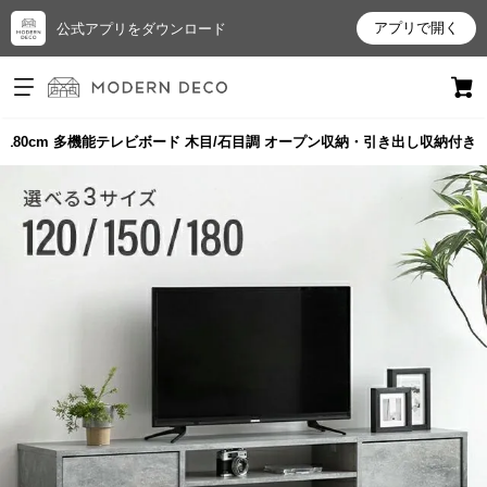
アプリで開く
公式アプリをダウンロード
ログイン
新規会員登録
150/180cm 多機能テレビボード 木目/石目調 オープン収納・引き出し収納付き
お
気
に
入
り
ア
イ
テ
ム
最