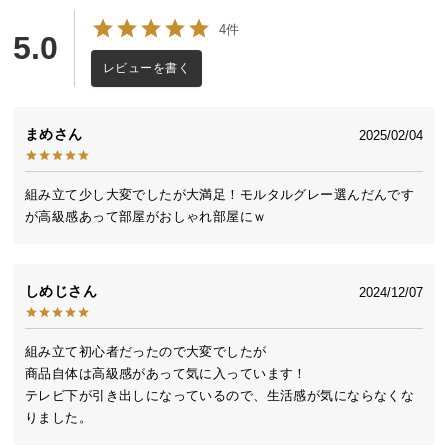
送
4件
5.0
料
に
レビューを書く
つ
い
て
まめ
2025/02/04
大
組み立て少し大変でしたが大満足！モルタルグレー選んだんです
型
が高級感あって部屋がおしゃれ部屋にｗ
商
品
の
しめじ
2024/12/07
配
送
に
組み立て初心者だったので大変でしたが

つ
商品自体は高級感があって気に入っています！

い
テレビ下が引き出しになっているので、生活感が気にならなくな
て
りました。