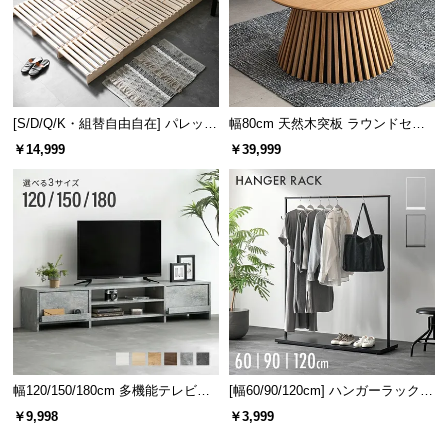
[S/D/Q/K・組替自由自在] パレット
幅80cm 天然木突板 ラウンドセン
ベッド 8/12/16枚セット
ターテーブル 美しい格子デザイン
￥14,999
￥39,999
幅120/150/180cm 多機能テレビボ
[幅60/90/120cm] ハンガーラック
ード 木目/石目調 オープン収納・
スチール 4段階高さ調節 サイドフ
￥9,998
￥3,999
引き出し収納付き
ック オープンラック シンプル