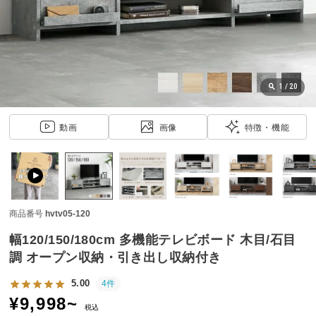
近
チ
ェ
ッ
ク
し
1
/
20
た
ア
動画
画像
特徴・機能
イ
テ
ム
商品番号
hvtv05-120
特
集
幅120/150/180cm 多機能テレビボード 木目/石目
一
調 オープン収納・引き出し収納付き
覧
5.00
4件
¥
9,998
~
税込
人