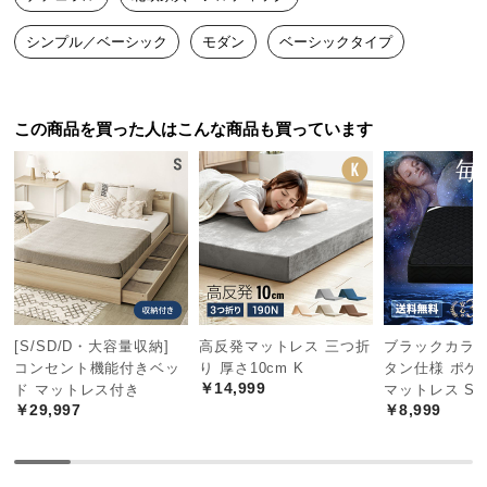
つ
シンプル／ベーシック
モダン
ベーシックタイプ
い
て
開
この商品を買った人はこんな商品も買っています
梱
設
置
サ
ー
ビ
ス
に
[S/SD/D・大容量収納]
高反発マットレス 三つ折
ブラックカラー
つ
コンセント機能付きベッ
り 厚さ10cm K
タン仕様 ポケ
い
￥14,999
ド マットレス付き
マットレス S
て
￥29,997
￥8,999
搬
入