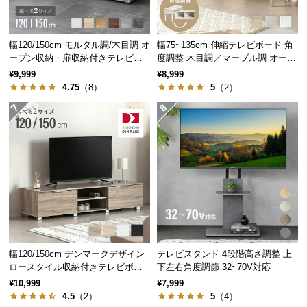
サ
ポ
幅120/150cm モルタル調/木目調 オ
幅75~135cm 伸縮テレビボード 角
ー
ープン収納・扉収納付きテレビボ
度調整 木目調／マーブル調 オープ
ト
ード
ン収納付き コンパクト
¥9,999
¥8,999
4.75
（8）
5
（2）
お
知
ら
せ
ブ
ロ
グ
幅120/150cm デンマークデザイン
テレビスタンド 4段階高さ調整 上
ロースタイル収納付きテレビボー
下左右角度調節 32~70V対応
ド
¥10,999
¥7,999
企
4.5
（2）
5
（4）
業