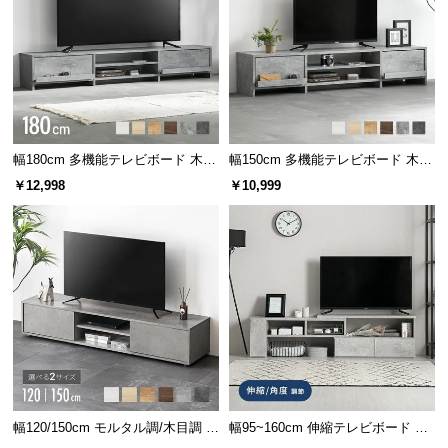
l
l
幅180cm 多機能テレビボード 木
幅150cm 多機能テレビボード 木
目/石目調 オープン収納・引き出し
目/石目調 オープン収納・引き出し
￥12,998
￥10,999
収納付き
収納付き
幅120/150cm モルタル調/木目調 オ
幅95~160cm 伸縮テレビボード ア
ープン収納・扉収納付きテレビボ
レンジ多彩 引き出し収納 角度調節