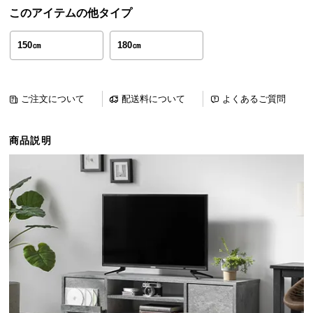
ら
このアイテムの他タイプ
探
す
150㎝
180㎝
イ
ご注文について
配送料について
よくあるご質問
ン
テ
商品説明
リ
ア
テ
イ
ス
ト
か
ら
探
す