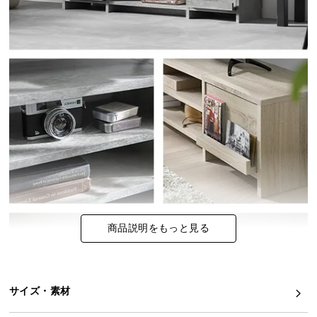
イ
ン
テ
リ
ア
コ
ー
デ
ィ
ネ
ー
ト
か
商品説明をもっと見る
ら
探
す
サイズ・素材