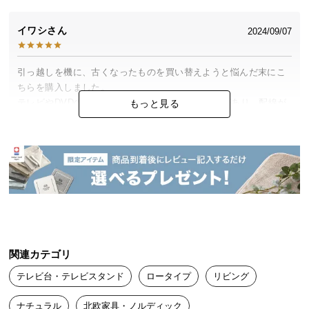
中
型
イワシ
2024/09/07
商
品
の
引っ越しを機に、古くなったものを買い替えようと悩んだ末にこ
配
ちらを購入しました。

送
テレビやDVDのコンセントがすっきり収まる隙間があり、配線が
もっと見る
に
気にならなくなってストレスが減りました（笑）。満足です！
つ
い
て
だいず
2024/04/05
小
リビング用に購入しました。モルタルグレーを選びましたが大正
型
解！デザインがとてもかっこよく、お部屋の中で存在感抜群で
商
す！とてもおすすめですよ～！
品
関連カテゴリ
の
配
テレビ台・テレビスタンド
ロータイプ
リビング
送
ナチュラル
北欧家具・ノルディック
に