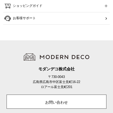
ら
ショッピングガイド
探
す
お客様サポート
イ
ン
テ
リ
ア
テ
イ
モダンデコ株式会社
ス
〒730-0043
ト
広島県広島市中区富士見町16-22
か
ロアール富士見町201
ら
探
お問い合わせ
す