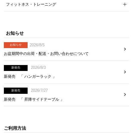
フィットネス・トレーニング
気
ア
イ
テ
お知らせ
ム
ラ
2026/8/5
お知らせ
ン
お盆期間中の出荷・配送・お問い合わせについて
キ
ン
2026/8/3
グ
新発売
新発売 「 ハンガーラック 」
商
2026/7/27
新発売
品
新発売 「 昇降サイドテーブル 」
カ
テ
ゴ
リ
ご利用方法
か