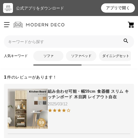
アプリで開く
公式アプリをダウンロード
ログイン
新規会員登録
トップ
ひかりんさんのレビュー
お
人気キーワード
ソファ
ソファベッド
ダイニングセット
ひかりんさんのレビュー
気
に
入
1
り
ア
組み合わせ可能・幅59cm 食器棚 スリム キ
イ
ッチンボード 木目調 レイアウト自在
テ
2025/03/12
ム
最