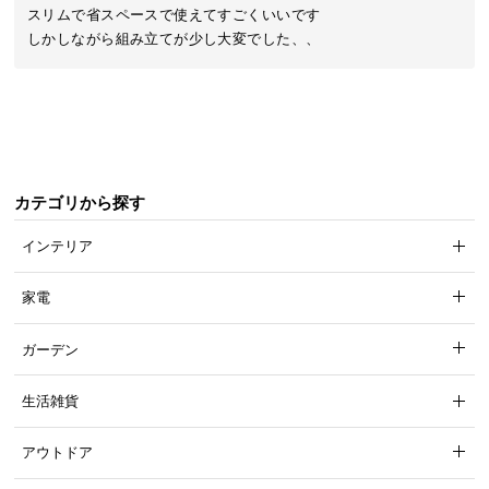
近
スリムで省スペースで使えてすごくいいです

チ
しかしながら組み立てが少し大変でした、、
ェ
ッ
ク
し
た
ア
カテゴリから探す
イ
テ
インテリア
ム
家電
特
ガーデン
集
一
生活雑貨
覧
アウトドア
人