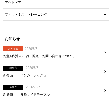
アウトドア
気
ア
フィットネス・トレーニング
イ
テ
ム
ラ
お知らせ
ン
キ
2026/8/5
お知らせ
ン
お盆期間中の出荷・配送・お問い合わせについて
グ
2026/8/3
新発売
商
新発売 「 ハンガーラック 」
品
カ
2026/7/27
新発売
テ
新発売 「 昇降サイドテーブル 」
ゴ
リ
か