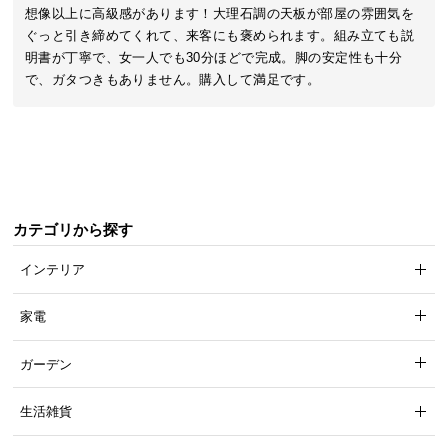
近
想像以上に高級感があります！大理石調の天板が部屋の雰囲気を
チ
ぐっと引き締めてくれて、来客にも褒められます。組み立ても説
ェ
明書が丁寧で、女一人でも30分ほどで完成。脚の安定性も十分
ッ
で、ガタつきもありません。購入して満足です。
ク
し
た
ア
イ
テ
カテゴリから探す
ム
インテリア
特
家電
集
一
ガーデン
覧
生活雑貨
人