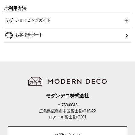
ら
ご利用方法
探
す
ショッピングガイド
お客様サポート
イ
ン
テ
リ
ア
テ
イ
ス
ト
モダンデコ株式会社
か
〒730-0043
ら
広島県広島市中区富士見町16-22
探
ロアール富士見町201
す