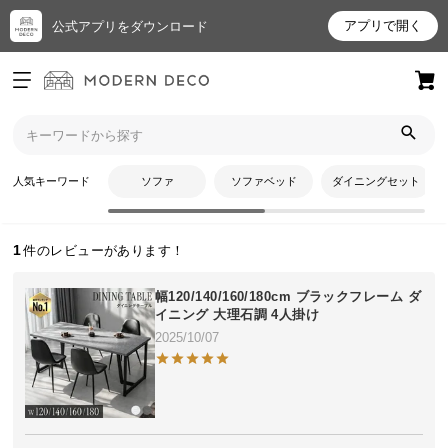
アプリで開く
公式アプリをダウンロード
ログイン
新規会員登録
トップ
アーモンドさんのレビュー
お
人気キーワード
ソファ
ソファベッド
ダイニングセット
アーモンドさんのレビュー
気
に
入
1
り
ア
幅120/140/160/180cm ブラックフレーム ダ
イ
イニング 大理石調 4人掛け
テ
2025/10/07
ム
最