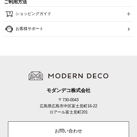
ご利用方法
ら
探
ショッピングガイド
す
お客様サポート
イ
ン
テ
リ
ア
テ
イ
ス
モダンデコ株式会社
ト
〒730-0043
か
広島県広島市中区富士見町16-22
ら
ロアール富士見町201
探
す
お問い合わせ