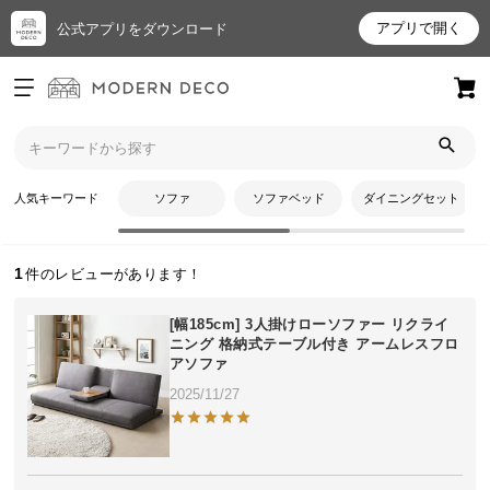
アプリで開く
公式アプリをダウンロード
ログイン
新規会員登録
トップ
tacさんのレビュー
お
人気キーワード
ソファ
ソファベッド
ダイニングセット
tacさんのレビュー
気
に
入
1
り
ア
[幅185cm] 3人掛けローソファー リクライ
イ
ニング 格納式テーブル付き アームレスフロ
アソファ
テ
ム
2025/11/27
最