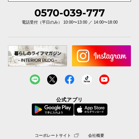
0570-039-777
イ
ン
電話受付（平日のみ） 10:00〜13:00 ／ 14:00〜18:00
テ
リ
ア
コ
ー
デ
ィ
ネ
ー
ト
か
公式アプリ
ら
探
す
コーポレートサイト
会社概要