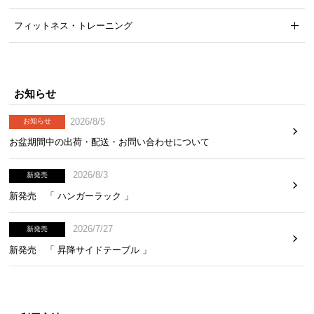
気
フィットネス・トレーニング
ア
イ
テ
ム
お知らせ
ラ
ン
2026/8/5
お知らせ
キ
お盆期間中の出荷・配送・お問い合わせについて
ン
グ
2026/8/3
新発売
新発売 「 ハンガーラック 」
商
品
2026/7/27
新発売
カ
新発売 「 昇降サイドテーブル 」
テ
ゴ
リ
か