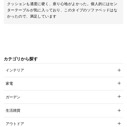
近
クッションも適度に硬く、座り心地がよかった。個人的にはセン
チ
ターテーブルが気に入っており、このタイプのソファベッドはな
ェ
かったので、満足しています
ッ
ク
し
た
ア
イ
カテゴリから探す
テ
ム
インテリア
家電
特
集
ガーデン
一
覧
生活雑貨
アウトドア
人