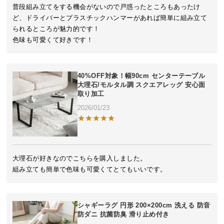
近
普段組み立てをする機会がないので戸惑ったところもあったけ
チ
ど、ドライバーとプラスチックハンマーがあれば簡単に組み立て
ェ
られるところが魅力的です！

ッ
色味も可愛くて好きです！
ク
し
た
40%OFF対象！幅90cm センターテーブル
ア
大理石/モルタル調 スクエアレッグ 安心面
取り加工
イ
テ
2026/01/23
ム
特
大理石が好きなのでこちらを購入しました。

集
組み立ても簡単で色味も可愛くてとてもいいです。
一
覧
シャギーラグ 円形 200×200cm 洗える 防音
防ダニ 抗菌防臭 滑り止め付き
人