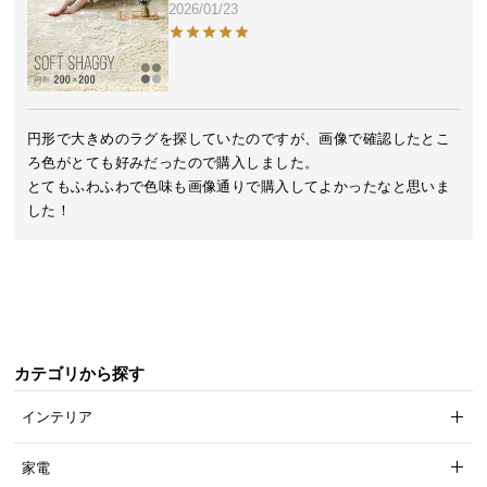
2026/01/23
気
ア
イ
テ
ム
円形で大きめのラグを探していたのですが、画像で確認したとこ
ラ
ろ色がとても好みだったので購入しました。

ン
とてもふわふわで色味も画像通りで購入してよかったなと思いま
キ
した！
ン
グ
商
品
カテゴリから探す
カ
テ
インテリア
ゴ
リ
家電
か