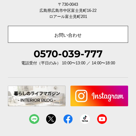
シ
〒730-0043
ョ
広島県広島市中区富士見町16-22
ッ
ロアール富士見町201
ピ
ン
お問い合わせ
グ
ガ
イ
0570-039-777
ド
電話受付（平日のみ） 10:00〜13:00 ／ 14:00〜18:00
お
支
払
い
に
つ
い
て
配