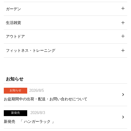
ら
ガーデン
探
す
生活雑貨
アウトドア
イ
ン
フィットネス・トレーニング
テ
リ
ア
テ
お知らせ
イ
ス
2026/8/5
お知らせ
ト
お盆期間中の出荷・配送・お問い合わせについて
か
ら
探
2026/8/3
新発売
す
新発売 「 ハンガーラック 」