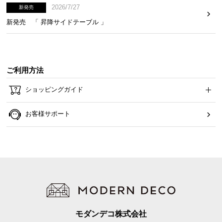
2026/7/27
新発売
イ
新発売 「 昇降サイドテーブル 」
ン
テ
リ
ア
ご利用方法
コ
ー
ショッピングガイド
デ
ィ
お客様サポート
ネ
ー
ト
か
ら
探
す
モダンデコ株式会社