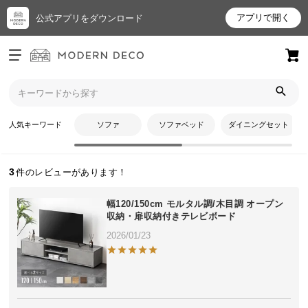
アプリで開く
公式アプリをダウンロード
ログイン
新規会員登録
トップ
やかんさんのレビュー
お
人気キーワード
ソファ
ソファベッド
ダイニングセット
やかんさんのレビュー
気
に
入
3
り
ア
幅120/150cm モルタル調/木目調 オープン
イ
収納・扉収納付きテレビボード
テ
2026/01/23
ム
最