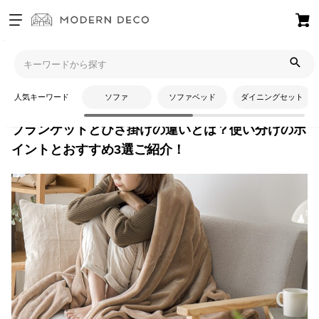
お
気
モダンデコTOP
コラム
季節・イベントアイテム
ブランケッ
に
トとひざ掛けの違いとは？使い分けのポイントとおすすめ3選ご紹介！
入
人気キーワード
ソファ
ソファベッド
ダイニングセット
り
ア
ブランケットとひざ掛けの違いとは？使い分けのポ
イ
イントとおすすめ3選ご紹介！
テ
ム
最
近
チ
ェ
ッ
ク
し