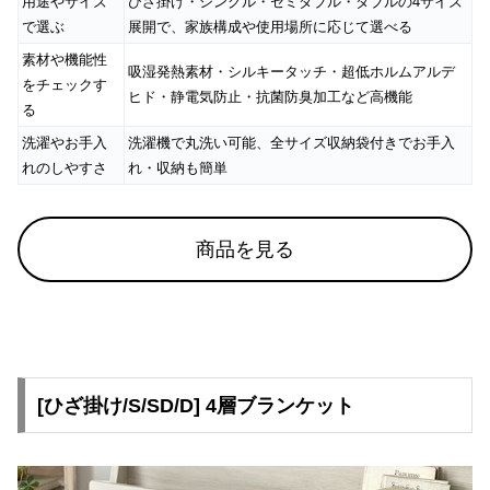
用途やサイズ
ひざ掛け・シングル・セミダブル・ダブルの4サイズ
で選ぶ
展開で、家族構成や使用場所に応じて選べる
素材や機能性
お
吸湿発熱素材・シルキータッチ・超低ホルムアルデ
をチェックす
知
ヒド・静電気防止・抗菌防臭加工など高機能
る
ら
せ
洗濯やお手入
洗濯機で丸洗い可能、全サイズ収納袋付きでお手入
れのしやすさ
れ・収納も簡単
ブ
ロ
商品を見る
グ
企
業
情
[ひざ掛け/S/SD/D] 4層ブランケット
報
©
M