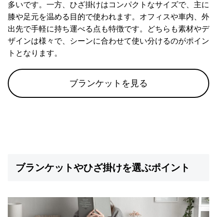
多いです。一方、ひざ掛けはコンパクトなサイズで、主に
コ
膝や足元を温める目的で使われます。オフィスや車内、外
ー
出先で手軽に持ち運べる点も特徴です。どちらも素材やデ
デ
ザインは様々で、シーンに合わせて使い分けるのがポイン
ィ
トとなります。
ネ
ー
ト
ブランケットを見る
か
ら
探
す
シ
ブランケットやひざ掛けを選ぶポイント
ョ
ッ
ピ
ン
グ