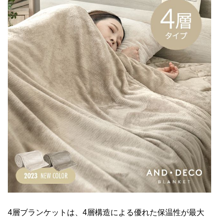
O
D
E
R
N
D
E
C
O
C
o
.
,
L
t
d
.
A
l
4層ブランケットは、4層構造による優れた保温性が最大
l