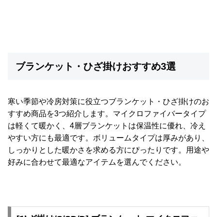
梱
設
置
サ
ー
ビ
ブランケット・ひざ掛けおすすめ3選
ス
に
つ
寒い季節や冷房対策に役立つブランケット・ひざ掛けのお
い
すすめ商品を3つ紹介します。マイクロファイバータイプ
て
は軽くて暖かく、4層ブランケットは保温性に優れ、冷え
やすい方にも最適です。ボリュームタイプは厚みがあり、
搬
しっかりとした暖かさを求める方にぴったりです。用途や
入
好みに合わせて最適なアイテムを選んでください。
経
路
に
つ
い