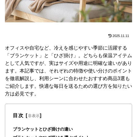
た
ア
イ
テ
ム
2025.11.11
オフィスや自宅など、冷えを感じやすい季節に活躍する
「ブランケット」と「ひざ掛け」。どちらも保温アイテム
特
集
として人気ですが、実はサイズや用途に明確な違いがあり
一
ます。本記事では、それぞれの特徴や使い分けのポイント
覧
を徹底解説し、利用シーンに合わせたおすすめ商品3選も
ご紹介します。快適な毎日を送るための選び方を知りたい
方は必見です。
人
気
ア
目次
[
]
非表示
イ
テ
ブランケットとひざ掛けの違い
ム