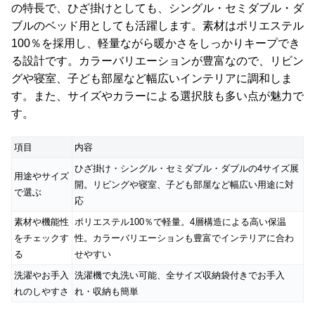
の特長で、ひざ掛けとしても、シングル・セミダブル・ダ
ブルのベッド用としても活躍します。素材はポリエステル
100％を採用し、軽量ながら暖かさをしっかりキープでき
る設計です。カラーバリエーションが豊富なので、リビン
グや寝室、子ども部屋など幅広いインテリアに調和しま
す。また、サイズやカラーによる選択肢も多い点が魅力で
す。
項目
内容
ひざ掛け・シングル・セミダブル・ダブルの4サイズ展
用途やサイズ
開。リビングや寝室、子ども部屋など幅広い用途に対
で選ぶ
応
素材や機能性
ポリエステル100％で軽量。4層構造による高い保温
をチェックす
性。カラーバリエーションも豊富でインテリアに合わ
る
せやすい
洗濯やお手入
洗濯機で丸洗い可能、全サイズ収納袋付きでお手入
れのしやすさ
れ・収納も簡単