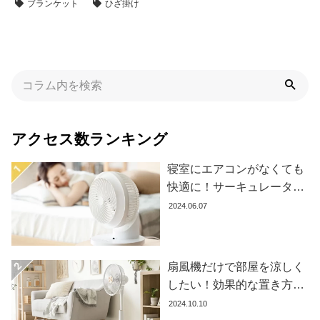
ブランケット
ひざ掛け
アクセス数ランキング
寝室にエアコンがなくても
快適に！サーキュレーター
の効果的な使い方とおすす
2024.06.07
め商品8選
扇風機だけで部屋を涼しく
したい！効果的な置き方と
おすすめ商品を紹介します
2024.10.10