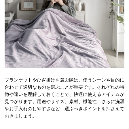
ガ
イ
ド
お
支
払
い
に
つ
い
て
ブランケットやひざ掛けを選ぶ際は、使うシーンや目的に
合わせて適切なものを選ぶことが重要です。それぞれの特
配
徴や違いを理解しておくことで、快適に使えるアイテムが
送
見つかります。用途やサイズ、素材、機能性、さらに洗濯
料
やお手入れのしやすさなど、選ぶべきポイントを押さえて
に
おきましょう。
つ
い