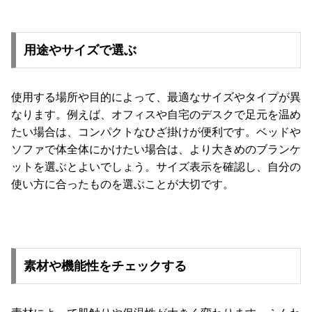
て
大
用途やサイズで選ぶ
型
商
品
使用する場所や目的によって、最適なサイズやタイプが異
の
なります。例えば、オフィスや自宅のデスクで足元を温め
配
たい場合は、コンパクトなひざ掛けが便利です。ベッドや
送
ソファで体全体にかけたい場合は、より大きめのブランケ
に
つ
ットを選ぶとよいでしょう。サイズ表示を確認し、自分の
い
使い方に合ったものを選ぶことが大切です。
て
中
型
商
素材や機能性をチェックする
品
の
配