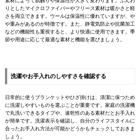
素材によって肌触りや保温性が大きく変わります。ふんわ
送
りとしたマイクロファイバーやフリース素材は暖かさと軽
に
さを両立できます。ウールは保温性に優れていますが、や
つ
や重みがあるのが特徴です。また、静電気防止や抗菌加工
い
などの機能性も重視すると、より快適に使用できます。季
て
節や用途に応じて最適な素材と機能を選びましょう。
小
型
商
品
洗濯やお手入れのしやすさを確認する
の
配
送
日常的に使うブランケットやひざ掛けは、清潔に保つため
に
に洗濯しやすいものを選ぶことが重要です。家庭の洗濯機
つ
で丸洗いできるタイプや、速乾性のある素材だとお手入れ
い
が簡単です。洗濯表示を確認し、自分のライフスタイルに
て
合ったお手入れ方法が可能かどうかもチェックしておきま
しょう。
開