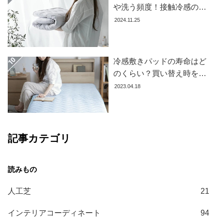
や洗う頻度！接触冷感の効
果を下げないお手入れ方法
2024.11.25
を解説します
冷感敷きパッドの寿命はど
のくらい？買い替え時を見
極める方法とおすすめ商品
2023.04.18
3選
記事カテゴリ
人工芝
21
インテリアコーディネート
94