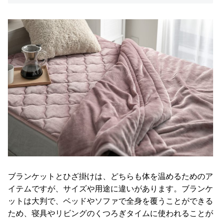
イ
ン
テ
リ
ア
テ
イ
ス
ト
か
ら
探
す
イ
ブランケットとひざ掛けは、どちらも体を温めるためのア
ン
イテムですが、サイズや用途に違いがあります。ブランケ
テ
ットは大判で、ベッドやソファで全身を覆うことができる
リ
ため、寝具やリビングのくつろぎタイムに使われることが
ア