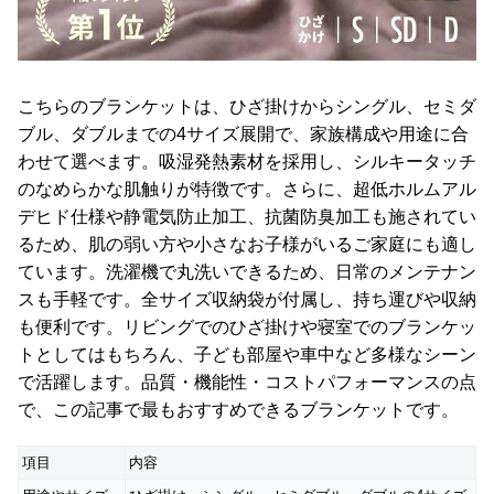
て
会
員
こちらのブランケットは、ひざ掛けからシングル、セミダ
規
ブル、ダブルまでの4サイズ展開で、家族構成や用途に合
約
わせて選べます。吸湿発熱素材を採用し、シルキータッチ
に
のなめらかな肌触りが特徴です。さらに、超低ホルムアル
つ
デヒド仕様や静電気防止加工、抗菌防臭加工も施されてい
い
るため、肌の弱い方や小さなお子様がいるご家庭にも適し
て
ています。洗濯機で丸洗いできるため、日常のメンテナン
スも手軽です。全サイズ収納袋が付属し、持ち運びや収納
も便利です。リビングでのひざ掛けや寝室でのブランケッ
お
客
トとしてはもちろん、子ども部屋や車中など多様なシーン
様
で活躍します。品質・機能性・コストパフォーマンスの点
サ
で、この記事で最もおすすめできるブランケットです。
ポ
ー
項目
内容
ト