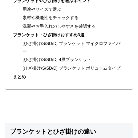
ブランケットやひざ掛けを選ぶポイント
ラ
用途やサイズで選ぶ
ン
素材や機能性をチェックする
キ
ン
洗濯やお手入れのしやすさを確認する
グ
ブランケット・ひざ掛けおすすめ3選
[ひざ掛け/S/SD/D] ブランケット マイクロファイバ
ー
商
[ひざ掛け/S/SD/D] 4層ブランケット
品
[ひざ掛け/S/SD/D] ブランケット ボリュームタイプ
カ
テ
まとめ
ゴ
リ
か
ら
探
す
ブランケットとひざ掛けの違い