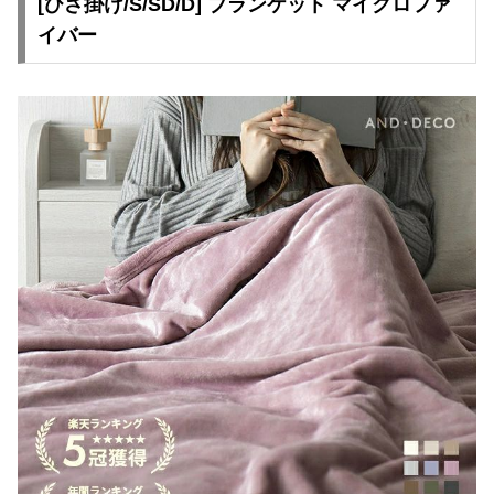
[ひざ掛け/S/SD/D] ブランケット マイクロファ
て
イバー
返
品
・
キ
ャ
ン
セ
ル
に
つ
い
て
保
証
に
つ
い