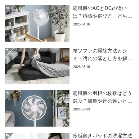
扇風機のACとDCの違い
は？特徴や選び方、どちら
が良いかを徹底解説【おす
2025.04.16
すめ7選】
布ソファの掃除方法とシ
ミ・汚れの落とし方を解説
【自分でできる】
2026.03.18
扇風機の羽根の枚数はどう
選ぶ？風量や音の違いとお
すすめ商品7選
2024.07.03
冷感敷きパッドの洗濯方法