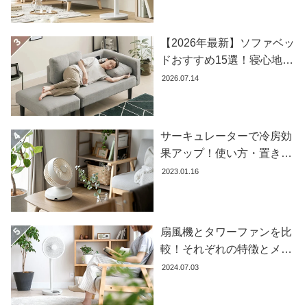
【2026年最新】ソファベッ
ドおすすめ15選！寝心地で
失敗しない選び方
2026.07.14
サーキュレーターで冷房効
果アップ！使い方・置き場
所・風向きを徹底解説
2023.01.16
扇風機とタワーファンを比
較！それぞれの特徴とメリ
ット・デメリットを解説し
2024.07.03
ます