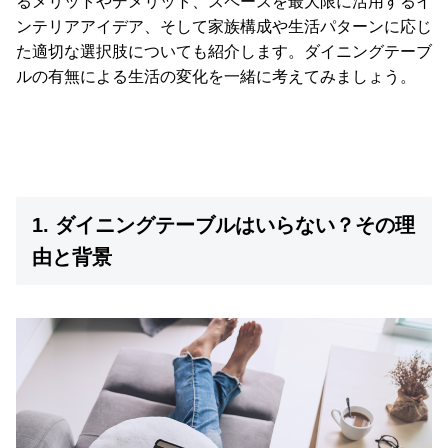
るメリットやデメリット、スペースを最大限に活用するイ
イ
ンテリアアイデア、そして家族構成や生活パターンに応じ
ン
た適切な選択肢についても紹介します。ダイニングテーブ
テ
リ
ルの有無による生活の変化を一緒に考えてみましょう。
ア
テ
イ
ス
ト
か
1. ダイニングテーブルはいらない？その理
ら
由と背景
探
す
イ
ン
テ
リ
ア