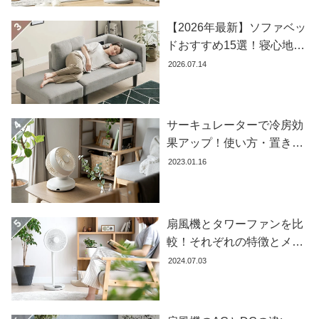
【2026年最新】ソファベッ
ドおすすめ15選！寝心地で
失敗しない選び方
2026.07.14
サーキュレーターで冷房効
果アップ！使い方・置き場
所・風向きを徹底解説
2023.01.16
扇風機とタワーファンを比
較！それぞれの特徴とメリ
ット・デメリットを解説し
2024.07.03
ます