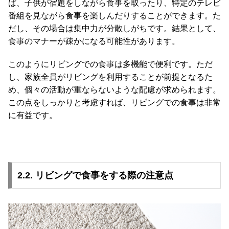
て
ば、子供が宿題をしながら食事を取ったり、特定のテレビ
番組を見ながら食事を楽しんだりすることができます。た
返
だし、その場合は集中力が分散しがちです。結果として、
品
食事のマナーが疎かになる可能性があります。
・
キ
このようにリビングでの食事は多機能で便利です。ただ
ャ
し、家族全員がリビングを利用することが前提となるた
ン
め、個々の活動が重ならないような配慮が求められます。
セ
この点をしっかりと考慮すれば、リビングでの食事は非常
ル
に有益です。
に
つ
い
て
2.2. リビングで食事をする際の注意点
保
証
に
つ
い