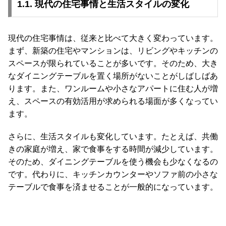
1.1. 現代の住宅事情と生活スタイルの変化
ガ
イ
ド
現代の住宅事情は、従来と比べて大きく変わっています。
まず、新築の住宅やマンションは、リビングやキッチンの
お
スペースが限られていることが多いです。そのため、大き
支
なダイニングテーブルを置く場所がないことがしばしばあ
払
ります。また、ワンルームや小さなアパートに住む人が増
い
に
え、スペースの有効活用が求められる場面が多くなってい
つ
ます。
い
て
さらに、生活スタイルも変化しています。たとえば、共働
きの家庭が増え、家で食事をする時間が減少しています。
配
そのため、ダイニングテーブルを使う機会も少なくなるの
送
です。代わりに、キッチンカウンターやソファ前の小さな
料
テーブルで食事を済ませることが一般的になっています。
に
つ
い