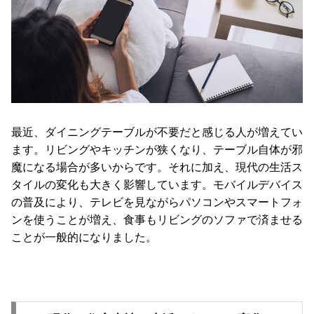
コ
ー
デ
ィ
ネ
ー
ト
か
最近、ダイニングテーブルが不要だと感じる人が増えてい
ら
ます。リビングやキッチンが狭くなり、テーブル自体が邪
探
魔になる場合が多いからです。それに加え、現代の生活ス
す
タイルの変化も大きく影響しています。モバイルデバイス
の普及により、テレビを見ながらパソコンやスマートフォ
ンを使うことが増え、食事もリビングのソファで済ませる
シ
ことが一般的になりました。
ョ
ッ
ピ
ン
グ