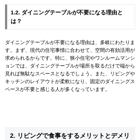
て
1.2. ダイニングテーブルが不要になる理由と
大
は？
型
商
品
ダイニングテーブルが不要になる理由は、多岐にわたりま
の
す。まず、現代の住宅事情に合わせて、空間の有効活用が
配
求められるからです。特に、狭小住宅やワンルームマンシ
送
ョンでは、ダイニングテーブルが場所を取るだけで端から
に
見れば無駄なスペースとなるでしょう。また、リビングや
つ
キッチンのレイアウトが柔軟になり、固定のダイニングス
い
て
ペースが不要と感じる人が多くなっています。
中
型
商
品
の
2. リビングで食事をするメリットとデメリ
配