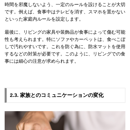
時間を邪魔しないよう、一定のルールを設けることが大切
です。例えば、食事中はテレビを消す、スマホを置かない
お
といった家庭内ルールを設定します。
知
ら
最後に、リビングの家具や装飾品が食事によって傷む可能
せ
性も考えられます。特にソファやカーペットは、食べこぼ
しで汚れやすいです。これを防ぐ為に、防水マットを使用
するなどの対策が必要です。このように、リビングでの食
ブ
事には細心の注意が求められます。
ロ
グ
企
2.3. 家族とのコミュニケーションの変化
業
情
報
©
M