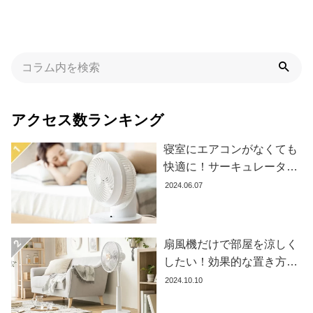
アクセス数ランキング
寝室にエアコンがなくても
快適に！サーキュレーター
の効果的な使い方とおすす
2024.06.07
め商品8選
扇風機だけで部屋を涼しく
したい！効果的な置き方と
おすすめ商品を紹介します
2024.10.10