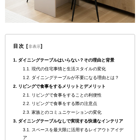
た
ア
イ
テ
ム
目次
[
]
非表示
特
1. ダイニングテーブルはいらない？その理由と背景
集
1.1. 現代の住宅事情と生活スタイルの変化
一
1.2. ダイニングテーブルが不要になる理由とは？
覧
2. リビングで食事をするメリットとデメリット
2.1. リビングで食事をすることの利便性
人
2.2. リビングで食事をする際の注意点
気
2.3. 家族とのコミュニケーションの変化
ア
3. ダイニングテーブルなしで実現する快適なインテリア
イ
テ
3.1. スペースを最大限に活用するレイアウトアイデ
ム
ア