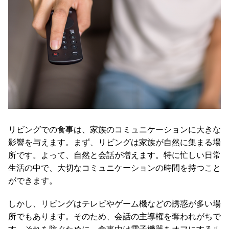
O
D
E
R
N
D
E
C
O
C
o
リビングでの食事は、家族のコミュニケーションに大きな
.
影響を与えます。まず、リビングは家族が自然に集まる場
,
所です。よって、自然と会話が増えます。特に忙しい日常
L
t
生活の中で、大切なコミュニケーションの時間を持つこと
d
ができます。
.
A
しかし、リビングはテレビやゲーム機などの誘惑が多い場
l
所でもあります。そのため、会話の主導権を奪われがちで
l