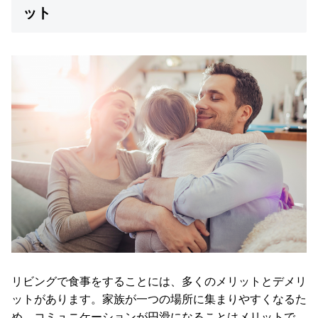
ット
送
に
つ
い
て
小
型
商
品
の
配
送
に
つ
い
て
リビングで食事をすることには、多くのメリットとデメリ
ットがあります。家族が一つの場所に集まりやすくなるた
開
め、コミュニケーションが円滑になることはメリットで