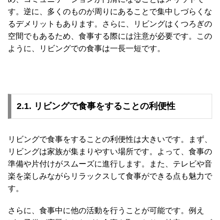
梱
す。逆に、多くのものが周りにあることで集中しづらくな
設
るデメリットもあります。さらに、リビングはくつろぎの
置
空間でもあるため、食事する際には注意が必要です。この
サ
ように、リビングでの食事は一長一短です。
ー
ビ
ス
に
つ
2.1. リビングで食事をすることの利便性
い
て
リビングで食事をすることの利便性は大きいです。まず、
搬
リビングは家族が集まりやすい場所です。よって、食事の
入
準備や片付けがスムーズに進行します。また、テレビや音
経
楽を楽しみながらリラックスして食事ができる点も魅力で
路
に
す。
つ
い
さらに、食事中に他の活動を行うことが可能です。例え