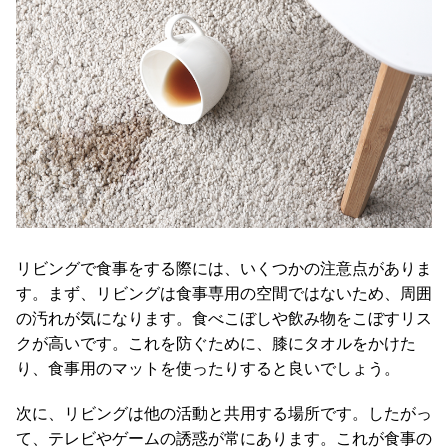
て
会
員
規
約
に
つ
い
て
リビングで食事をする際には、いくつかの注意点がありま
す。まず、リビングは食事専用の空間ではないため、周囲
お
の汚れが気になります。食べこぼしや飲み物をこぼすリス
客
クが高いです。これを防ぐために、膝にタオルをかけた
様
サ
り、食事用のマットを使ったりすると良いでしょう。
ポ
ー
次に、リビングは他の活動と共用する場所です。したがっ
ト
て、テレビやゲームの誘惑が常にあります。これが食事の