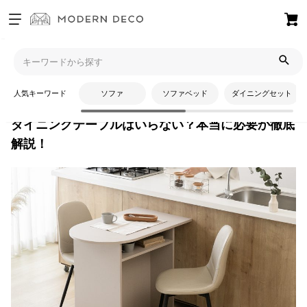
お
気
モダンデコTOP
コラム
インテリアコーディネート
ダイニン
に
グテーブルはいらない？本当に必要か徹底解説！
入
人気キーワード
ソファ
ソファベッド
ダイニングセット
り
ア
ダイニングテーブルはいらない？本当に必要か徹底
イ
解説！
テ
ム
最
近
チ
ェ
ッ
ク
し