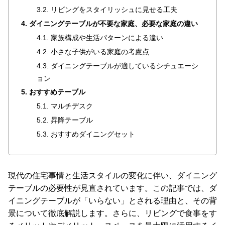
ラ
3.2. リビングをスタイリッシュに見せる工夫
ン
4. ダイニングテーブルが不要な家庭、必要な家庭の違い
キ
4.1. 家族構成や生活パターンによる違い
ン
4.2. 小さな子供がいる家庭の考慮点
グ
4.3. ダイニングテーブルが適しているシチュエーシ
ョン
商
5. おすすめテーブル
品
5.1. マルチデスク
カ
5.2. 昇降テーブル
テ
5.3. おすすめダイニングセット
ゴ
リ
か
ら
現代の住宅事情と生活スタイルの変化に伴い、ダイニング
探
テーブルの必要性が見直されています。この記事では、ダ
す
イニングテーブルが「いらない」とされる理由と、その背
景について徹底解説します。さらに、リビングで食事をす