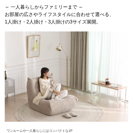
梱
～ 一人暮らしからファミリーまで ～
設
お部屋の広さやライフスタイルに合わせて選べる、
置
1人掛け・2人掛け・3人掛けの3サイズ展開。
サ
ー
ビ
ス
に
つ
い
て
搬
入
経
路
に
つ
い
ワンルームや一人暮らしにはコンパクトな1P