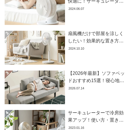
快適に！サーキュレーター
の効果的な使い方とおすす
2024.06.07
め商品8選
扇風機だけで部屋を涼しく
したい！効果的な置き方と
おすすめ商品を紹介します
2024.10.10
【2026年最新】ソファベッ
ドおすすめ15選！寝心地で
失敗しない選び方
2026.07.14
サーキュレーターで冷房効
果アップ！使い方・置き場
所・風向きを徹底解説
2023.01.16