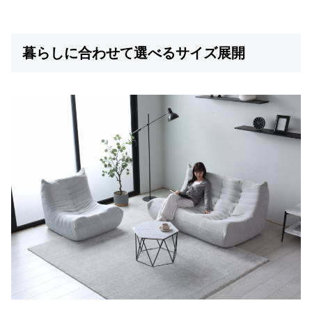
送
に
つ
暮らしに合わせて選べるサイズ展開
い
て
小
型
商
品
の
配
送
に
つ
い
て
開