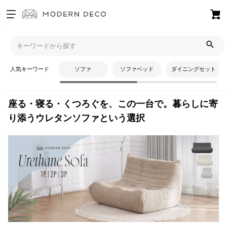
お
気
モダンデコTOP
コラム
インテリアコーディネート
座る・寝
に
る・くつろぐを、この一台で。暮らしに寄り添うウレタンソファという
入
人気キーワード
ソファ
ソファベッド
ダイニングセット
選択
り
ア
イ
座る・寝る・くつろぐを、この一台で。暮らしに寄
テ
り添うウレタンソファという選択
ム
最
近
チ
ェ
ッ
ク
し