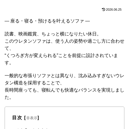
た
2026.06.25
ア
イ
― 座る・寝る・預けるを叶えるソファ ―
テ
ム
読書、映画鑑賞、ちょっと横になりたい休日。
このウレタンソファは、使う人の姿勢や過ごし方に合わせ
て、
特
“くつろぎ方が変えられる”ことを前提に設計されていま
集
す。
一
覧
一般的な布張りソファとは異なり、沈み込みすぎないウレ
タン構造を採用することで、
長時間座っても、寝転んでも快適なバランスを実現しまし
人
た。
気
ア
イ
目次
[
]
非表示
テ
ム