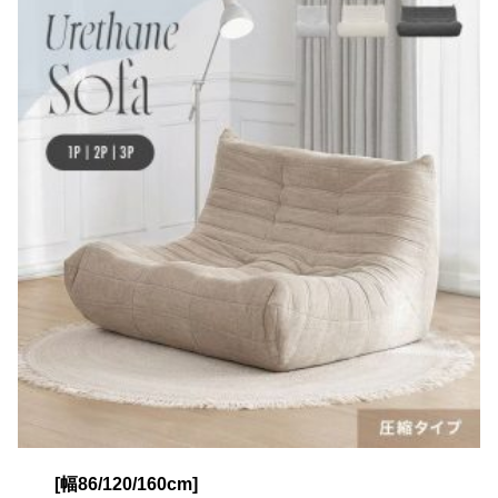
コ
ー
デ
ィ
ネ
ー
ト
か
ら
探
す
シ
ョ
ッ
ピ
ン
[幅86/120/160cm]
グ