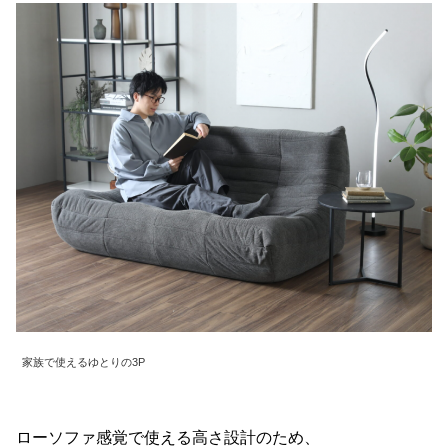
て
会
員
規
約
に
つ
い
て
お
客
様
家族で使えるゆとりの3P
サ
ポ
ー
ト
ローソファ感覚で使える高さ設計のため、