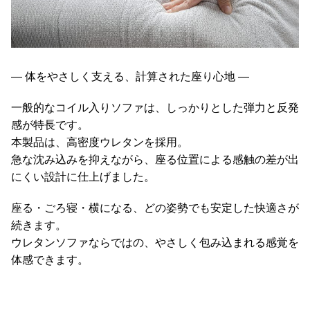
て
大
型
商
― 体をやさしく支える、計算された座り心地 ―
品
の
一般的なコイル入りソファは、しっかりとした弾力と反発
配
感が特長です。
送
本製品は、高密度ウレタンを採用。
に
急な沈み込みを抑えながら、座る位置による感触の差が出
つ
にくい設計に仕上げました。
い
て
座る・ごろ寝・横になる、どの姿勢でも安定した快適さが
続きます。
中
ウレタンソファならではの、やさしく包み込まれる感覚を
型
体感できます。
商
品
の
配