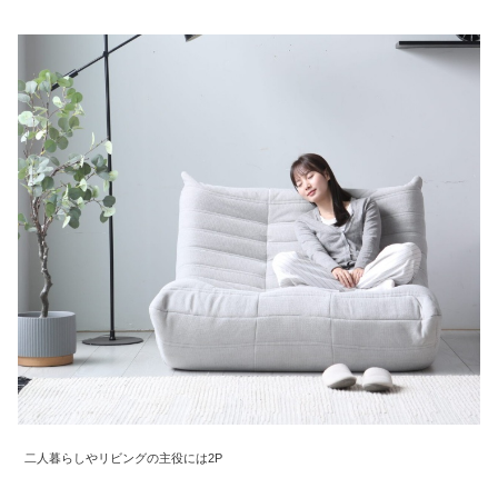
て
返
品
・
キ
ャ
ン
セ
ル
に
つ
い
て
保
証
に
二人暮らしやリビングの主役には2P
つ
い