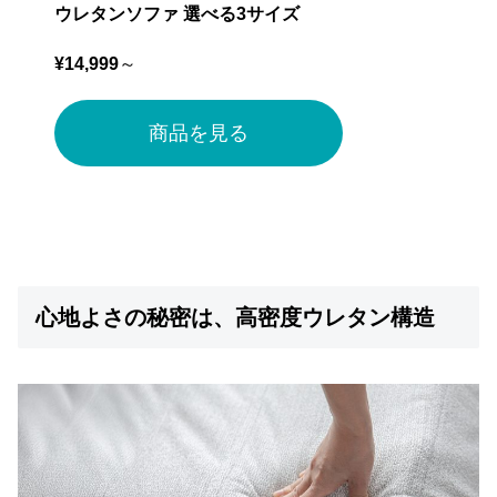
ウレタンソファ 選べる3サイズ
ガ
イ
¥14,999
～
ド
お
商品を見る
支
払
い
に
つ
い
て
心地よさの秘密は、高密度ウレタン構造
配
送
料
に
つ
い