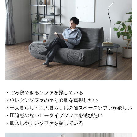
イ
ン
テ
リ
ア
テ
イ
ス
ト
か
ら
探
す
・ごろ寝できるソファを探している
・ウレタンソファの座り心地を重視したい
・一人暮らし・二人暮らし用の省スペースソファが欲しい
イ
・圧迫感のないロータイプソファを選びたい
ン
テ
・搬入しやすいソファを探している
リ
ア