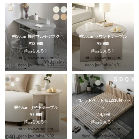
幅90cm 棚付マルチデスク
幅55cm ラウンドテーブル
¥12,999
¥9,998
商品を見る▷
商品を見る▷
https://www.modern-
https://www.modern-
deco.jp/c/desk/jbl03
deco.jp/c/table/jbl01
パレットベッド 8/12/16枚セッ
幅40cm サイドテーブル
ト
¥7,999
\14,999
商品を見る▷
商品を見る▷
https://www.modern-
https://www.modern-
deco.jp/c/table/jbl02
deco.jp/c/bed/ynd-019-s