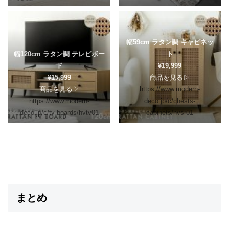
幅59cm ラタン調 キャビネッ
幅120cm ラタン調 テレビボー
ト
ド
¥19,999
¥15,999
商品を見る▷
商品を見る▷
https://www.modern-
https://www.modern-
deco.jp/c/chests-
deco.jp/c/tv-boards/hvtv01
cabinets/hvsr01
まとめ