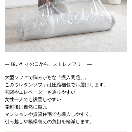
O
D
E
R
N
D
E
C
O
C
― 届いたその日から、ストレスフリー ―
o
.
大型ソファで悩みがちな「搬入問題」。
,
このウレタンソファは圧縮梱包でお届けします。
L
玄関やエレベーターも通りやすい
t
女性一人でも設置しやすい
d
開封後は自然に復元
.
マンションや賃貸住宅でも導入しやすく、
A
引っ越しや模様替えの負担を軽減します。
l
l