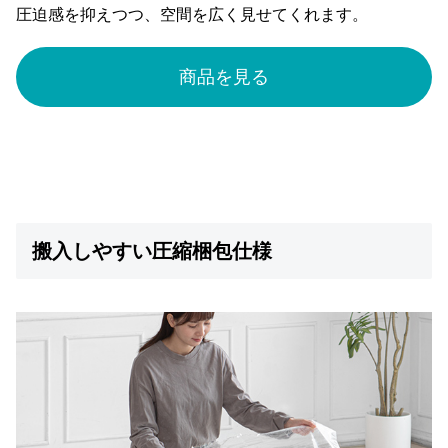
圧迫感を抑えつつ、空間を広く見せてくれます。
お
商品を見る
知
ら
せ
ブ
ロ
グ
搬入しやすい圧縮梱包仕様
企
業
情
報
©
M