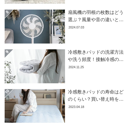
扇風機の羽根の枚数はどう
選ぶ？風量や音の違いとお
すすめ商品7選
2024.07.03
冷感敷きパッドの洗濯方法
や洗う頻度！接触冷感の効
果を下げないお手入れ方法
2024.11.25
を解説します
冷感敷きパッドの寿命はど
のくらい？買い替え時を見
極める方法とおすすめ商品
2023.04.18
3選