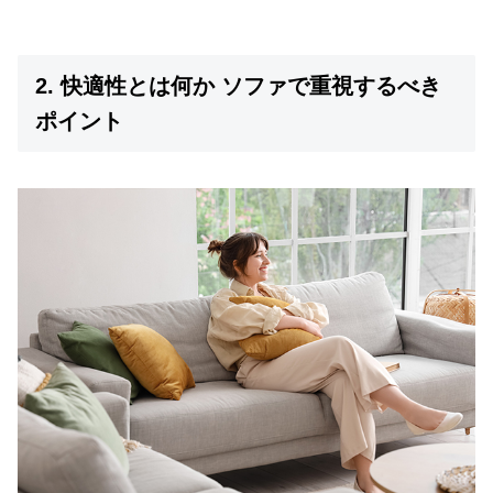
O
D
E
R
2. 快適性とは何か ソファで重視するべき
N
ポイント
D
E
C
O
C
o
.
,
L
t
d
.
A
l
l