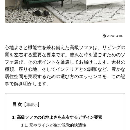
た
ア
イ
テ
ム
2024.04.04
心地よさと機能性を兼ね備えた高級ソファは、リビングの
特
質を左右する重要な要素です。贅沢な時を過ごすためのソ
集
ファ選び、そのポイントを厳選してお届けします。素材の
一
種類、座り心地、そしてインテリアとの調和など、豊かな
覧
居住空間を実現するための選び方のエッセンスを、この記
事で解き明かします。
人
気
目次
[
]
非表示
ア
イ
1. 高級ソファの心地よさを左右するデザイン要素
テ
1.1. 形やラインが生む視覚的快適性
ム