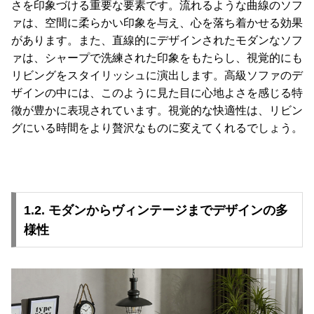
さを印象づける重要な要素です。流れるような曲線のソフ
梱
ァは、空間に柔らかい印象を与え、心を落ち着かせる効果
設
があります。また、直線的にデザインされたモダンなソフ
置
サ
ァは、シャープで洗練された印象をもたらし、視覚的にも
ー
リビングをスタイリッシュに演出します。高級ソファのデ
ビ
ザインの中には、このように見た目に心地よさを感じる特
ス
徵が豊かに表現されています。視覚的な快適性は、リビン
に
グにいる時間をより贅沢なものに変えてくれるでしょう。
つ
い
て
搬
1.2. モダンからヴィンテージまでデザインの多
入
様性
経
路
に
つ
い