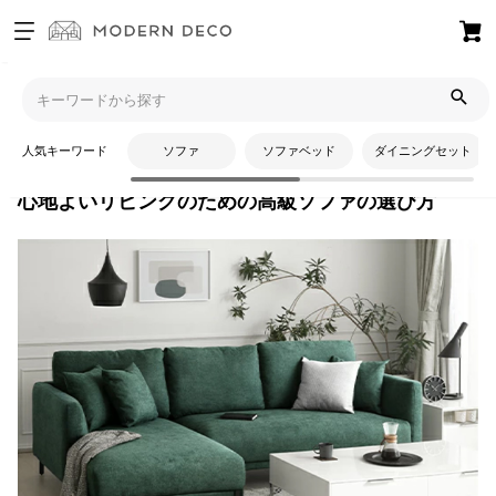
お
気
モダンデコTOP
コラム
インテリアコーディネート
心地よい
に
リビングのための高級ソファの選び方
入
人気キーワード
ソファ
ソファベッド
ダイニングセット
り
ア
心地よいリビングのための高級ソファの選び方
イ
テ
ム
最
近
チ
ェ
ッ
ク
し