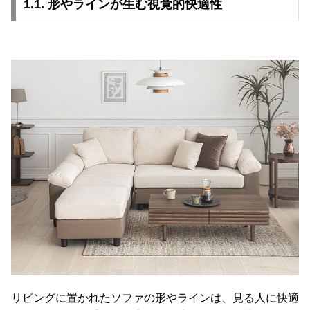
1.1. 形やラインが生む視覚的快適性
送
に
つ
い
て
小
型
商
品
の
配
送
に
つ
い
て
リビングに置かれたソファの形やラインは、見る人に快適
開