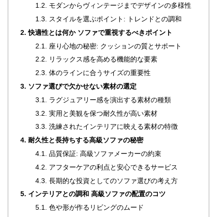
1.2. モダンからヴィンテージまでデザインの多様性
ラ
ン
1.3. スタイルを選ぶポイント: トレンドとの調和
キ
2. 快適性とは何か ソファで重視するべきポイント
ン
2.1. 座り心地の秘密: クッションの質とサポート
グ
2.2. リラックス感を高める機能的な要素
2.3. 体のラインに合うサイズの重要性
商
3. ソファ選びで欠かせない素材の選定
品
3.1. ラグジュアリー感を演出する素材の種類
カ
3.2. 実用と美観を保つ耐久性が高い素材
テ
3.3. 洗練されたインテリアに映える素材の特徴
ゴ
4. 耐久性と長持ちする高級ソファの秘密
リ
か
4.1. 品質保証: 高級ソファメーカーの約束
ら
4.2. アフターケアの利点と安心できるサービス
探
4.3. 長期的な投資としてのソファ選びの考え方
す
5. インテリアとの調和 高級ソファの配置のコツ
5.1. 色や形が作るリビングのムード