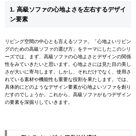
て
1. 高級ソファの心地よさを左右するデザイ
大
ン要素
型
商
品
リビング空間の中心とも言えるソファ。「心地よいリビン
の
グのための高級ソファの選び方」をテーマにしたこのシリ
配
ーズでは、まず、高級ソファの心地よさとデザインの関係
送
性をみていきたいと思います。心地よさには見た目の美し
に
さが大いに寄与します。しかし、それだけでなく、使用さ
つ
い
れている素材や機能性も重要な役割を果たします。では、
て
具体的にどのようなデザイン要素が心地よいソファを創り
だすのでしょうか。これから、高級ソファがもつデザイン
中
の要素を深掘りしていきます。
型
商
品
の
配