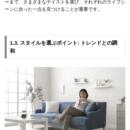
ーまで、さまざまなテイストを選び、それぞれのライフシ
て
ーンに合った一点を見つけることが重要です。
会
員
規
約
1.3. スタイルを選ぶポイント: トレンドとの調
に
和
つ
い
て
お
客
様
サ
ポ
ー
ト