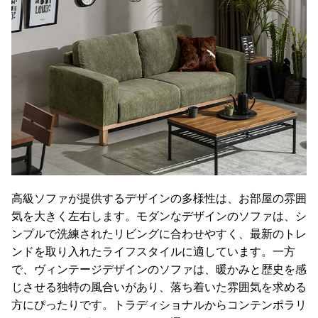
て
返
品
・
キ
ャ
ン
セ
ル
に
つ
高級ソファが提供するデザインの多様性は、お部屋の雰囲
い
て
気を大きく左右します。モダンなデザインのソファは、シ
ンプルで洗練されたリビングに合わせやすく、最新のトレ
保
ンドを取り入れたライフスタイルに適しています。一方
証
で、ヴィンテージデザインのソファは、暖かみと歴史を感
に
じさせる独特の風合いがあり、落ち着いた雰囲気を求める
つ
方にぴったりです。トラディショナルからコンテンポラリ
い