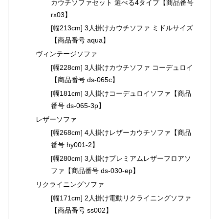
カウチソファセット 選べる4タイプ【商品番号
コ
rx03】
ー
[幅213cm] 3人掛けカウチソファ ミドルサイズ
デ
【商品番号 aqua】
ィ
ヴィンテージソファ
ネ
ー
[幅228cm] 3人掛けカウチソファ コーデュロイ
ト
【商品番号 ds-065c】
か
[幅181cm] 3人掛けコーデュロイソファ【商品
ら
番号 ds-065-3p】
探
レザーソファ
す
[幅268cm] 4人掛けレザーカウチソファ【商品
番号 hy001-2】
シ
[幅280cm] 3人掛けプレミアムレザーフロアソ
ョ
ファ【商品番号 ds-030-ep】
ッ
リクライニングソファ
ピ
[幅171cm] 2人掛け電動リクライニングソファ
ン
【商品番号 ss002】
グ