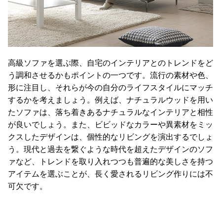
お
知
ら
高級ソファを選ぶ際、自宅のインテリアとのトレンドをど
せ
う調和させるかもポイントの一つです。流行の素材や色、
形に注目し、それらが今の自分のライフスタイルにマッチ
ブ
するかを考えましょう。例えば、ナチュラルウッドを用い
ロ
たソファは、落ち着きあるナチュラルなインテリアと相性
グ
が良いでしょう。また、ビビッドなカラーや異素材をミッ
クスしたデザインは、個性的なリビングを演出するでしょ
う。現代と過去を繋ぐような時代を超えたデザインのソフ
企
ァなど、トレンドを取り入れつつも普遍的な美しさを持つ
業
アイテムを選ぶことが、長く愛されるリビング作りには不
情
報
可欠です。
©
M