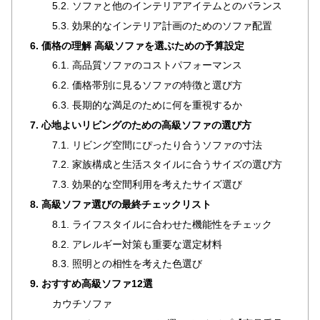
イ
5.2. ソファと他のインテリアアイテムとのバランス
ン
5.3. 効果的なインテリア計画のためのソファ配置
テ
6. 価格の理解 高級ソファを選ぶための予算設定
リ
6.1. 高品質ソファのコストパフォーマンス
ア
6.2. 価格帯別に見るソファの特徴と選び方
テ
イ
6.3. 長期的な満足のために何を重視するか
ス
7. 心地よいリビングのための高級ソファの選び方
ト
7.1. リビング空間にぴったり合うソファの寸法
か
7.2. 家族構成と生活スタイルに合うサイズの選び方
ら
7.3. 効果的な空間利用を考えたサイズ選び
探
す
8. 高級ソファ選びの最終チェックリスト
8.1. ライフスタイルに合わせた機能性をチェック
8.2. アレルギー対策も重要な選定材料
イ
8.3. 照明との相性を考えた色選び
ン
9. おすすめ高級ソファ12選
テ
リ
カウチソファ
ア