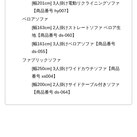
[幅201cm] 3人掛け電動リクライニングソファ
ガ
【商品番号 hy007】
イ
ド
ベロアソファ
[幅163cm] 2人掛けストレートソファ ベロア生
お
地【商品番号 ds-060】
支
[幅161cm] 3人掛けベロアソファ【商品番号
払
ds-055】
い
ファブリックソファ
に
つ
[幅250cm] 3人掛けワイドカウチソファ【商品
い
番号 xs004】
て
[幅200cm] 2人掛けサイドテーブル付きソファ
【商品番号 ds-064】
配
送
料
に
つ
い