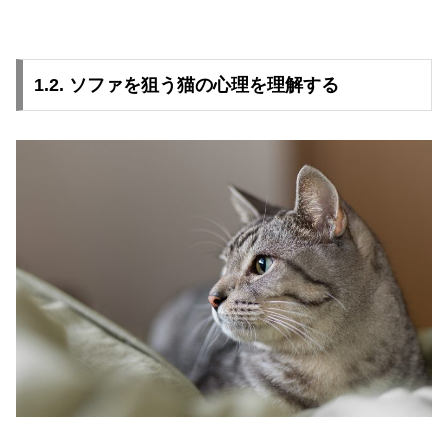
て
大
型
1.2. ソファを狙う猫の心理を理解する
商
品
の
配
送
に
つ
い
て
中
型
商
品
の
配