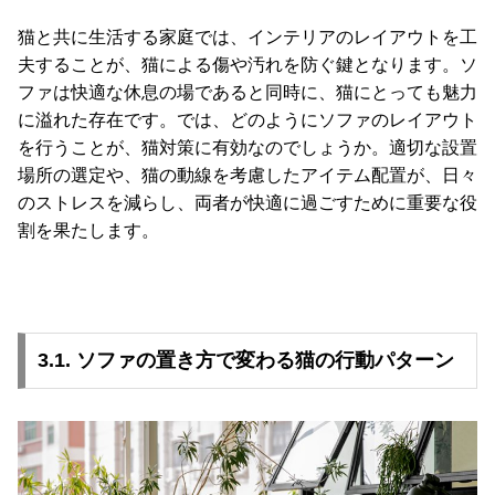
梱
猫と共に生活する家庭では、インテリアのレイアウトを工
設
置
夫することが、猫による傷や汚れを防ぐ鍵となります。ソ
サ
ファは快適な休息の場であると同時に、猫にとっても魅力
ー
に溢れた存在です。では、どのようにソファのレイアウト
ビ
を行うことが、猫対策に有効なのでしょうか。適切な設置
ス
場所の選定や、猫の動線を考慮したアイテム配置が、日々
に
のストレスを減らし、両者が快適に過ごすために重要な役
つ
割を果たします。
い
て
搬
入
3.1. ソファの置き方で変わる猫の行動パターン
経
路
に
つ
い