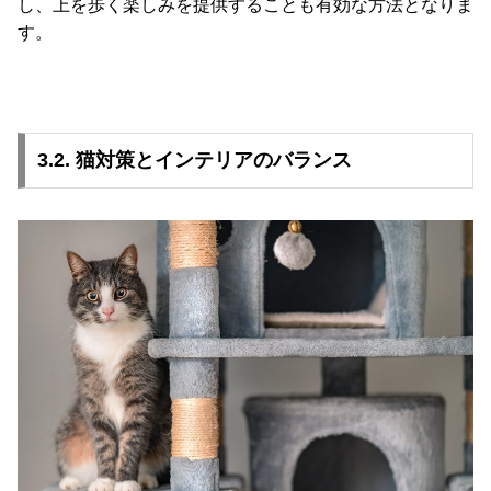
し、上を歩く楽しみを提供することも有効な方法となりま
て
す。
会
員
規
約
3.2. 猫対策とインテリアのバランス
に
つ
い
て
お
客
様
サ
ポ
ー
ト