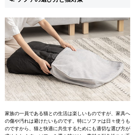
O
D
E
R
N
D
E
C
O
C
o
.
,
L
t
d
.
家族の一員である猫との生活は楽しいものですが、家具へ
A
の傷や汚れは避けたいものです。特にソファは日々使うも
l
のですから、猫と快適に共生するためにも適切な選び方が
l