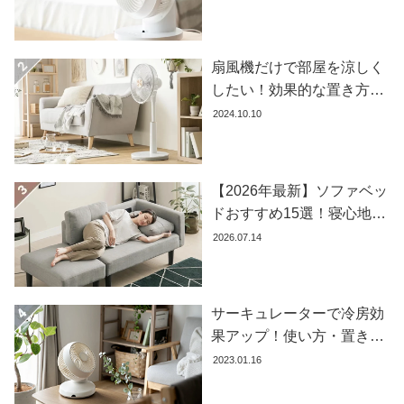
め商品8選
扇風機だけで部屋を涼しく
したい！効果的な置き方と
おすすめ商品を紹介します
2024.10.10
【2026年最新】ソファベッ
ドおすすめ15選！寝心地で
失敗しない選び方
2026.07.14
サーキュレーターで冷房効
果アップ！使い方・置き場
所・風向きを徹底解説
2023.01.16