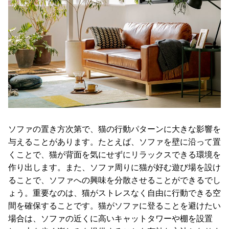
て
返
品
・
キ
ャ
ン
セ
ル
に
ソファの置き方次第で、猫の行動パターンに大きな影響を
つ
与えることがあります。たとえば、ソファを壁に沿って置
い
くことで、猫が背面を気にせずにリラックスできる環境を
て
作り出します。また、ソファ周りに猫が好む遊び場を設け
保
ることで、ソファへの興味を分散させることができるでし
証
ょう。重要なのは、猫がストレスなく自由に行動できる空
に
間を確保することです。猫がソファに登ることを避けたい
つ
場合は、ソファの近くに高いキャットタワーや棚を設置
い