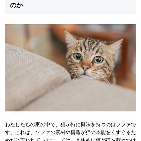
イ
のか
ン
テ
リ
ア
テ
イ
ス
ト
か
ら
探
す
イ
ン
わたしたちの家の中で、猫が特に興味を持つのはソファで
テ
す。これは、ソファの素材や構造が猫の本能をくすぐるた
リ
めだと言われています。では、具体的に何が猫を惹きつけ
ア