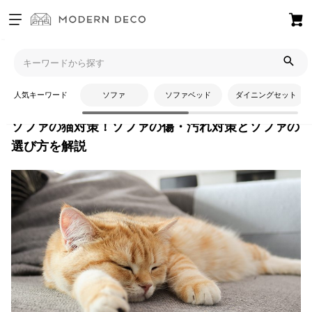
お
気
モダンデコTOP
コラム
インテリアコーディネート
ソファの
に
猫対策！ソファの傷・汚れ対策とソファの選び方を解説
入
人気キーワード
ソファ
ソファベッド
ダイニングセット
り
ア
ソファの猫対策！ソファの傷・汚れ対策とソファの
イ
選び方を解説
テ
ム
最
近
チ
ェ
ッ
ク
し