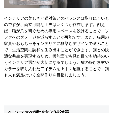
お
インテリアの美しさと猫対策とのバランスは取りにくいも
知
のですが、両立可能な工夫はいくつか存在します。例え
ら
ば、猫が爪を研ぐための専用スペースを設けることで、ソ
せ
ファへのダメージを減らすことが可能です。また、猫用の
家具やおもちゃをインテリアに馴染むデザインで選ぶこと
で、生活空間に調和を生み出すことができます。猫との快
ブ
適な共生を実現するため、機能面でも見た目でも納得のい
ロ
グ
くインテリア選びが大切になるでしょう。猫の好む素材や
カラーを取り入れたアイテムを上手く配置することで、猫
も人も満足のいく空間作りを目指しましょう。
企
業
情
報
©
M
4. ソファの選び方と猫対策