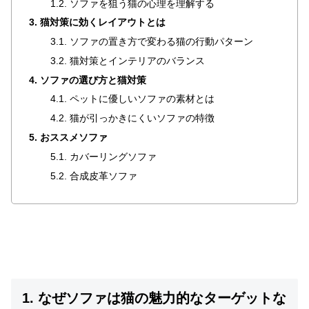
1.2. ソファを狙う猫の心理を理解する
ラ
3. 猫対策に効くレイアウトとは
ン
キ
3.1. ソファの置き方で変わる猫の行動パターン
ン
3.2. 猫対策とインテリアのバランス
グ
4. ソファの選び方と猫対策
4.1. ペットに優しいソファの素材とは
4.2. 猫が引っかきにくいソファの特徴
商
品
5. おススメソファ
カ
5.1. カバーリングソファ
テ
5.2. 合成皮革ソファ
ゴ
リ
か
ら
探
す
1. なぜソファは猫の魅力的なターゲットな