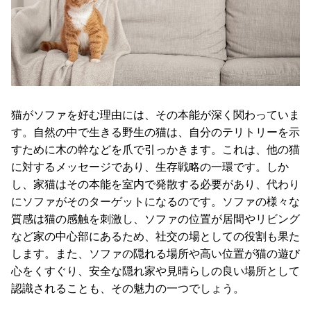
ガ
イ
ド
お
支
払
猫がソファを好む理由には、その本能が深く関わっていま
い
す。自然の中で生きる野生の猫は、自分のテリトリーを示
に
すために木の幹などを爪で引っかきます。これは、他の猫
つ
に対するメッセージであり、生存戦略の一環です。しか
い
し、家猫はその本能を室内で発散する必要があり、代わり
て
にソファがそのターゲットになるのです。ソファの様々な
質感は猫の感触を刺激し、ソファの位置が居間やリビング
配
送
など家の中心部にあるため、社交の場としての役割も果た
料
します。また、ソファの隠れる場所や高い位置が猫の遊び
に
心をくすぐり、安全な隠れ家や見晴らしの良い場所として
つ
認識されることも、その魅力の一つでしょう。
い