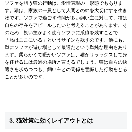
ソファを狙う猫の行動は、愛情表現の一形態でもありま
送
す。猫は、家族の一員として人間との絆を大切にする生き
に
物です。ソファで過ごす時間が多い飼い主に対して、猫は
つ
自らの存在をアピールしたいと考えることがあります。そ
い
のため、飼い主がよく使うソファに爪痕を残すことで、
て
「私はここにいる」というサインを残すのです。他にも、
小
単にソファが遊び場として最適だという単純な理由もあり
型
ます。柔らかくて暖かいソファは、猫がリラックスして身
商
を任せるには最適の場所と言えるでしょう。猫は自らの快
品
適さを求めつつも、飼い主との関係を意識した行動をとる
の
ことが多いのです。
配
送
に
つ
い
て
3. 猫対策に効くレイアウトとは
開