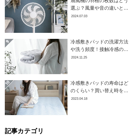
扇風機の羽根の枚数はどう
選ぶ？風量や音の違いとお
すすめ商品7選
2024.07.03
冷感敷きパッドの洗濯方法
や洗う頻度！接触冷感の効
果を下げないお手入れ方法
2024.11.25
を解説します
冷感敷きパッドの寿命はど
のくらい？買い替え時を見
極める方法とおすすめ商品
2023.04.18
3選
記事カテゴリ