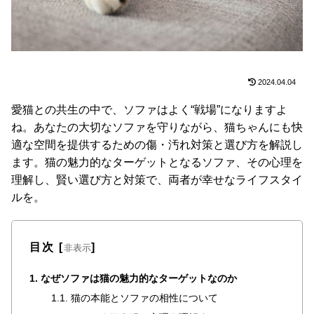
た
ア
イ
テ
ム
2024.04.04
愛猫との共生の中で、ソファはよく“戦場”になりますよ
ね。あなたの大切なソファを守りながら、猫ちゃんにも快
特
集
適な空間を提供するための傷・汚れ対策と選び方を解説し
一
ます。猫の魅力的なターゲットとなるソファ、その心理を
覧
理解し、賢い選び方と対策で、両者が幸せなライフスタイ
ルを。
人
気
目次
[
]
非表示
ア
イ
1. なぜソファは猫の魅力的なターゲットなのか
テ
1.1. 猫の本能とソファの相性について
ム