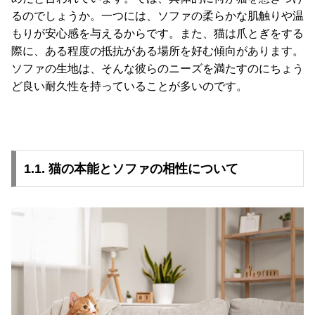
コ
るのでしょうか。一つには、ソファの柔らかな肌触りや温
ー
もりが安心感を与えるからです。また、猫は爪とぎをする
デ
際に、ある程度の抵抗がある場所を好む傾向があります。
ィ
ソファの生地は、そんな彼らのニーズを満たすのにちょう
ネ
ど良い耐久性を持っていることが多いのです。
ー
ト
か
ら
探
1.1. 猫の本能とソファの相性について
す
シ
ョ
ッ
ピ
ン
グ