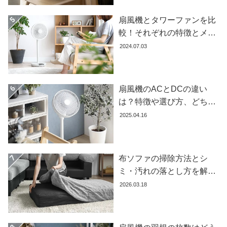
扇風機とタワーファンを比
較！それぞれの特徴とメリ
ット・デメリットを解説し
2024.07.03
ます
扇風機のACとDCの違い
は？特徴や選び方、どちら
が良いかを徹底解説【おす
2025.04.16
すめ7選】
布ソファの掃除方法とシ
ミ・汚れの落とし方を解説
【自分でできる】
2026.03.18