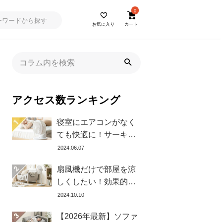
0
お気に入り
カート
アクセス数ランキング
寝室にエアコンがなく
ても快適に！サーキュ
レーターの効果的な使
2024.06.07
い方とおすすめ商品8選
扇風機だけで部屋を涼
しくしたい！効果的な
置き方とおすすめ商品
2024.10.10
を紹介します
【2026年最新】ソファ