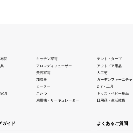
座布団
キッチン家電
テント・タープ
器具
アロマディフューザー
アウトドア用品
美容家電
人工芝
加湿器
ガーデンファーニチャ
ヒーター
DIY・工具
納家具
こたつ
キッズ・ベビー用品
扇風機・サーキュレーター
日用品・生活雑貨
グガイド
よくあるご質問