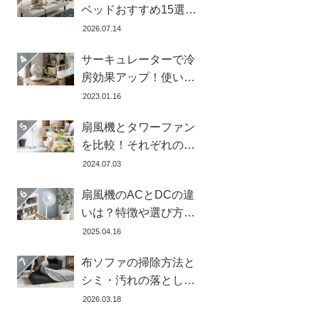
ベッドおすすめ15選！
寝心地で失敗しない選
2026.07.14
び方
サーキュレーターで冷
房効果アップ！使い
方・置き場所・風向き
2023.01.16
を徹底解説
扇風機とタワーファン
を比較！それぞれの特
徴とメリット・デメリ
2024.07.03
ットを解説します
扇風機のACとDCの違
いは？特徴や選び方、
どちらが良いかを徹底
2025.04.16
解説【おすすめ7選】
布ソファの掃除方法と
シミ・汚れの落とし方
を解説【自分ででき
2026.03.18
る】