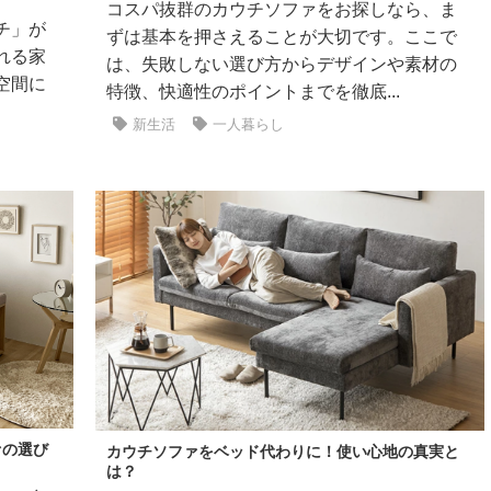
コスパ抜群のカウチソファをお探しなら、ま
チ」が
ずは基本を押さえることが大切です。ここで
れる家
は、失敗しない選び方からデザインや素材の
空間に
特徴、快適性のポイントまでを徹底...
新生活
一人暮らし
ァの選び
カウチソファをベッド代わりに！使い心地の真実と
は？