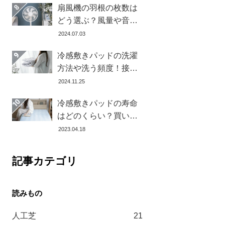
扇風機の羽根の枚数は
どう選ぶ？風量や音の
違いとおすすめ商品7選
2024.07.03
冷感敷きパッドの洗濯
方法や洗う頻度！接触
冷感の効果を下げない
2024.11.25
お手入れ方法を解説し
冷感敷きパッドの寿命
ます
はどのくらい？買い替
え時を見極める方法と
2023.04.18
おすすめ商品3選
記事カテゴリ
人工芝
21