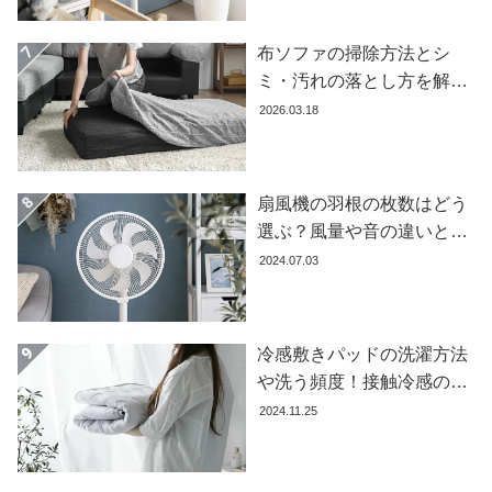
コ
ー
布ソファの掃除方法とシ
デ
ミ・汚れの落とし方を解説
ィ
【自分でできる】
2026.03.18
ネ
ー
ト
か
扇風機の羽根の枚数はどう
ら
選ぶ？風量や音の違いとお
探
すすめ商品7選
2024.07.03
す
冷感敷きパッドの洗濯方法
シ
ョ
や洗う頻度！接触冷感の効
ッ
果を下げないお手入れ方法
2024.11.25
ピ
を解説します
ン
グ