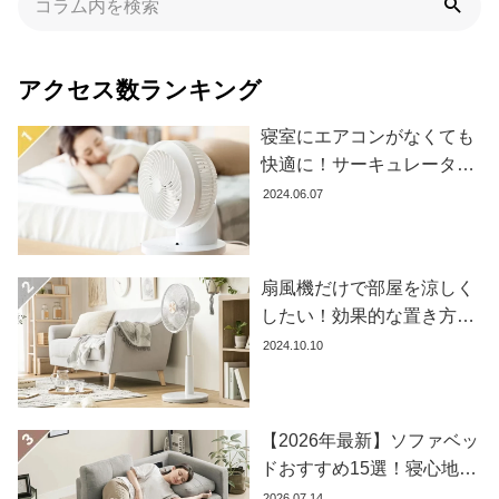
ラ
ン
キ
アクセス数ランキング
ン
グ
寝室にエアコンがなくても
快適に！サーキュレーター
の効果的な使い方とおすす
2024.06.07
商
め商品8選
品
カ
テ
扇風機だけで部屋を涼しく
ゴ
したい！効果的な置き方と
リ
おすすめ商品を紹介します
2024.10.10
か
ら
探
す
【2026年最新】ソファベッ
ドおすすめ15選！寝心地で
失敗しない選び方
2026.07.14