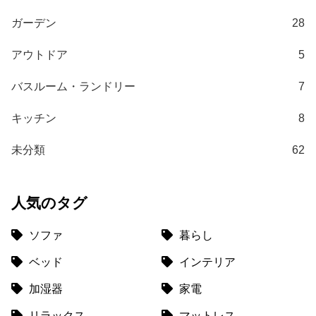
送
ガーデン
28
に
つ
アウトドア
5
い
て
バスルーム・ランドリー
7
小
キッチン
8
型
商
未分類
62
品
の
配
人気のタグ
送
に
ソファ
暮らし
つ
い
ベッド
インテリア
て
加湿器
家電
開
リラックス
マットレス