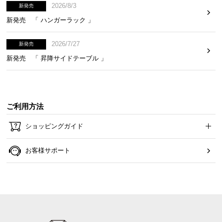
2026/8/3
新発売
て
新発売 「 ハンガーラック 」
会
員
2026/7/27
新発売
規
新発売 「 昇降サイドテーブル 」
約
に
つ
い
ご利用方法
て
ショッピングガイド
お
お客様サポート
客
様
サ
ポ
ー
ト