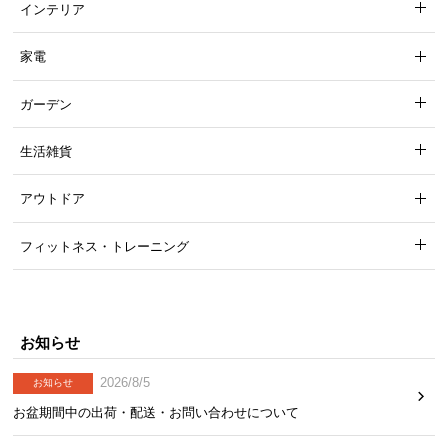
て
インテリア
返
家電
品
・
ガーデン
キ
ャ
生活雑貨
ン
セ
アウトドア
ル
に
フィットネス・トレーニング
つ
い
て
お知らせ
保
証
2026/8/5
お知らせ
に
お盆期間中の出荷・配送・お問い合わせについて
つ
い