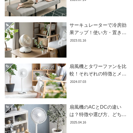
イ
ン
テ
リ
サーキュレーターで冷房効
ア
果アップ！使い方・置き場
テ
所・風向きを徹底解説
2023.01.16
イ
ス
ト
か
扇風機とタワーファンを比
ら
較！それぞれの特徴とメリ
探
ット・デメリットを解説し
2024.07.03
す
ます
イ
扇風機のACとDCの違い
ン
は？特徴や選び方、どちら
テ
が良いかを徹底解説【おす
2025.04.16
リ
すめ7選】
ア