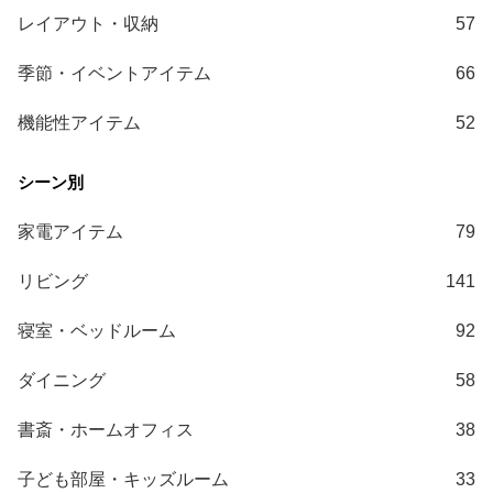
て
レイアウト・収納
57
大
季節・イベントアイテム
66
型
商
機能性アイテム
52
品
の
配
送
家電アイテム
79
に
つ
リビング
141
い
て
寝室・ベッドルーム
92
中
ダイニング
58
型
商
書斎・ホームオフィス
38
品
の
子ども部屋・キッズルーム
33
配