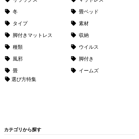
梱
設
冬
畳ベッド
置
タイプ
素材
サ
ー
脚付きマットレス
収納
ビ
ス
種類
ウイルス
に
風邪
脚付き
つ
い
畳
イームズ
て
選び方特集
搬
入
経
路
に
つ
カテゴリから探す
い