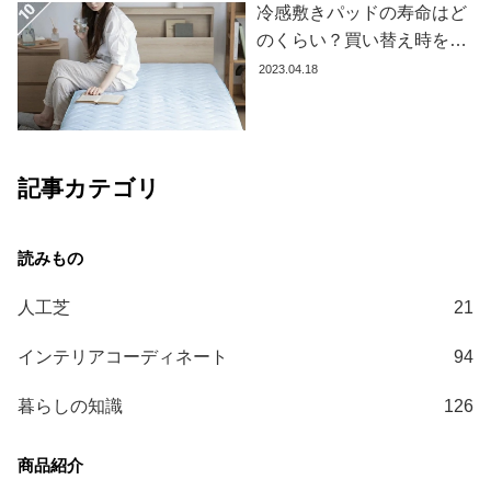
冷感敷きパッドの寿命はど
ガ
のくらい？買い替え時を見
イ
ド
極める方法とおすすめ商品
2023.04.18
3選
お
支
払
記事カテゴリ
い
に
つ
い
て
人工芝
21
配
インテリアコーディネート
94
送
料
暮らしの知識
126
に
つ
い