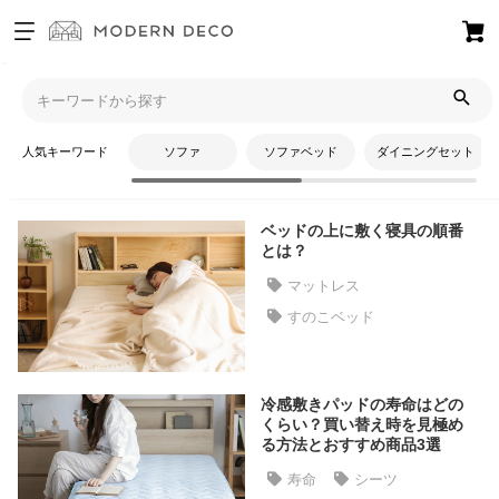
お
気
モダンデコTOP
コラム
シーツ
に
入
人気キーワード
ソファ
ソファベッド
ダイニングセット
り
シーツ
ア
イ
ベッドの上に敷く寝具の順番
テ
とは？
ム
マットレス
すのこベッド
最
近
チ
冷感敷きパッドの寿命はどの
ェ
くらい？買い替え時を見極め
ッ
る方法とおすすめ商品3選
ク
寿命
シーツ
し