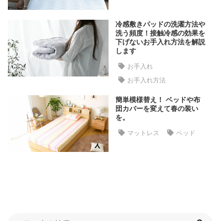
た
ア
冷感敷きパッドの洗濯方法や
イ
洗う頻度！接触冷感の効果を
下げないお手入れ方法を解説
テ
します
ム
お手入れ
お手入れ方法
特
簡単模様替え！ ベッドや布
集
団カバーを変えて春の装い
一
を。
覧
マットレス
ベッド
人
気
ア
イ
テ
ム