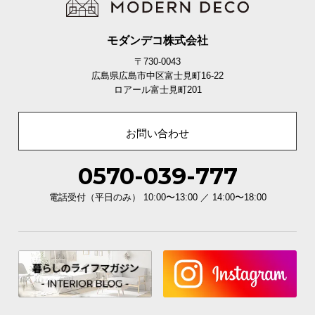
モダンデコ株式会社
お
知
〒730-0043
ら
広島県広島市中区富士見町16-22
ロアール富士見町201
せ
お問い合わせ
ブ
ロ
0570-039-777
グ
電話受付（平日のみ） 10:00〜13:00 ／ 14:00〜18:00
企
業
情
報
©
M