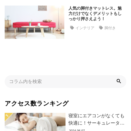
た
人気の脚付きマットレス。魅
ア
力だけでなくデメリットもし
イ
っかり押さえよう！
テ
インテリア
脚付き
ム
特
集
一
覧
人
気
アクセス数ランキング
ア
イ
寝室にエアコンがなくても
テ
快適に！サーキュレーター
ム
の効果的な使い方とおすす
2024.06.07