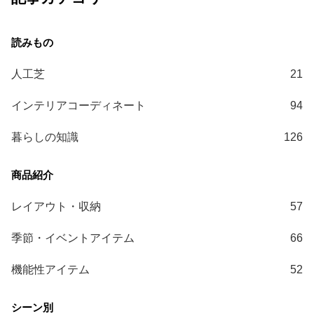
ガ
イ
ド
人工芝
21
お
支
インテリアコーディネート
94
払
い
暮らしの知識
126
に
つ
い
て
レイアウト・収納
57
配
送
季節・イベントアイテム
66
料
機能性アイテム
52
に
つ
い