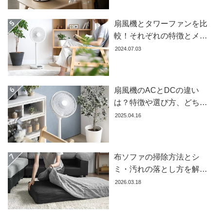
イ
ン
扇風機とタワーファンを比
テ
較！それぞれの特徴とメリ
リ
ット・デメリットを解説し
ア
2024.07.03
テ
ます
イ
ス
扇風機のACとDCの違い
ト
は？特徴や選び方、どちら
か
が良いかを徹底解説【おす
ら
2025.04.16
すめ7選】
探
す
布ソファの掃除方法とシ
ミ・汚れの落とし方を解説
イ
【自分でできる】
2026.03.18
ン
テ
リ
ア