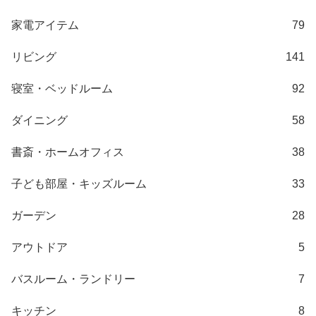
て
家電アイテム
79
大
型
リビング
141
商
品
寝室・ベッドルーム
92
の
配
ダイニング
58
送
に
書斎・ホームオフィス
38
つ
い
子ども部屋・キッズルーム
33
て
ガーデン
28
中
アウトドア
5
型
商
バスルーム・ランドリー
7
品
の
キッチン
8
配