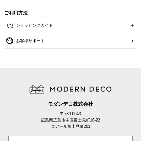
て
ご利用方法
会
ショッピングガイド
員
規
お客様サポート
約
に
つ
い
て
お
客
モダンデコ株式会社
様
〒730-0043
サ
広島県広島市中区富士見町16-22
ポ
ロアール富士見町201
ー
ト