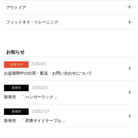
て
アウトドア
返
フィットネス・トレーニング
品
・
キ
ャ
ン
お知らせ
セ
2026/8/5
お知らせ
ル
に
お盆期間中の出荷・配送・お問い合わせについて
つ
い
2026/8/3
新発売
て
新発売 「 ハンガーラック 」
保
2026/7/27
新発売
証
新発売 「 昇降サイドテーブル 」
に
つ
い