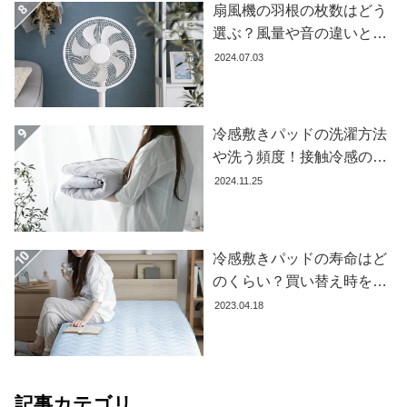
扇風機の羽根の枚数はどう
コ
選ぶ？風量や音の違いとお
ー
すすめ商品7選
2024.07.03
デ
ィ
ネ
ー
冷感敷きパッドの洗濯方法
ト
や洗う頻度！接触冷感の効
か
果を下げないお手入れ方法
2024.11.25
ら
を解説します
探
す
冷感敷きパッドの寿命はど
のくらい？買い替え時を見
シ
極める方法とおすすめ商品
2023.04.18
ョ
3選
ッ
ピ
ン
グ
記事カテゴリ