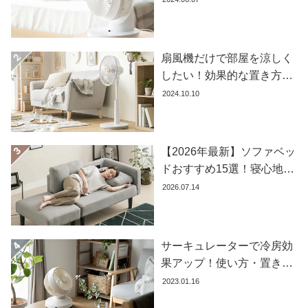
ラ
め商品8選
ン
キ
ン
扇風機だけで部屋を涼しく
グ
したい！効果的な置き方と
おすすめ商品を紹介します
2024.10.10
商
品
【2026年最新】ソファベッ
カ
テ
ドおすすめ15選！寝心地で
ゴ
失敗しない選び方
2026.07.14
リ
か
ら
サーキュレーターで冷房効
探
果アップ！使い方・置き場
す
所・風向きを徹底解説
2023.01.16