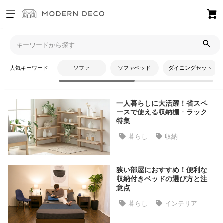
お
気
モダンデコTOP
コラム
収納
に
入
人気キーワード
ソファ
ソファベッド
ダイニングセット
り
収納
ア
イ
一人暮らしに大活躍！省スペ
テ
ースで使える収納棚・ラック
ム
特集
暮らし
収納
最
近
狭い部屋におすすめ！便利な
チ
収納付きベッドの選び方と注
ェ
意点
ッ
暮らし
インテリア
ク
し