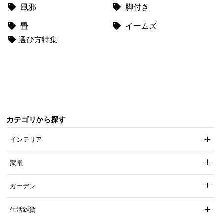
梱
風邪
脚付き
設
畳
イームズ
置
選び方特集
サ
ー
ビ
ス
に
つ
い
て
カテゴリから探す
インテリア
搬
入
家電
経
路
ガーデン
に
つ
生活雑貨
い