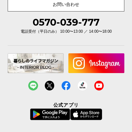
お問い合わせ
お
0570-039-777
知
ら
電話受付（平日のみ） 10:00〜13:00 ／ 14:00〜18:00
せ
ブ
ロ
グ
企
業
情
公式アプリ
報
©
M