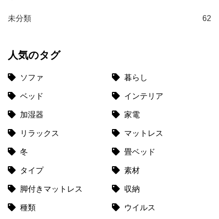
送
未分類
62
に
つ
い
人気のタグ
て
ソファ
暮らし
小
型
ベッド
インテリア
商
品
加湿器
家電
の
リラックス
マットレス
配
送
冬
畳ベッド
に
つ
タイプ
素材
い
脚付きマットレス
収納
て
種類
ウイルス
開