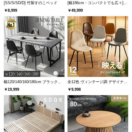
[SS/S/SD/D] 竹製すのこベッド
[幅186cm・コンパクトでも広々] 3
よい厚みを生み出します。
人掛けソファベッド リクライニン
￥8,999
￥49,999
グ 天然木フレーム 北欧
幅120/140/160/180cm ブラックフ
全12色 ヴィンテージ調 デザイナー
レーム ダイニング 大理石調 4人掛
ズシェルチェア
￥19,999
￥9,998
当社プロトタイプ
当商品
け
芝丈
35㎜
38㎜