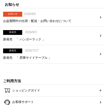
お知らせ
2026/8/5
お知らせ
お盆期間中の出荷・配送・お問い合わせについて
2026/8/3
新発売
新発売 「 ハンガーラック 」
3000時間の「UV耐久性試験」を実施
2026/7/27
新発売
専用の機械で3000時間の「UV耐久性試験」を行いま
新発売 「 昇降サイドテーブル 」
した。日光による退色が少ない、高品質な人工芝で
す。
ご利用方法
ショッピングガイド
お客様サポート