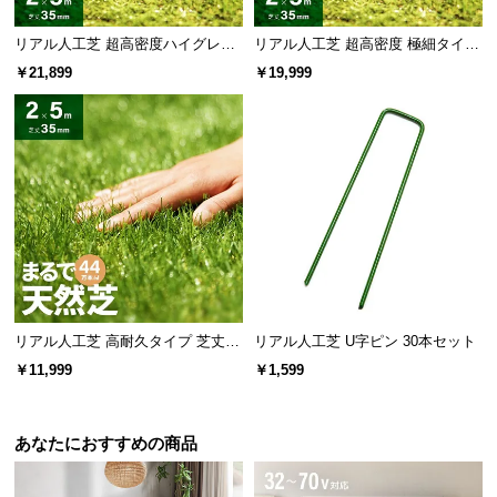
芝葉目付数
約920,000本/㎡
リアル人工芝 超高密度ハイグレー
リアル人工芝 超高密度 極細タイプ
ド 高耐久タイプ・質感追求 芝丈35
芝丈35mm 2×5m
￥21,899
￥19,999
mm 2×5m 防草シート付
ステッチ数
約23,100本/㎡
芝の植毛数
40本（ひと縫い）
92
約
万本/㎡の超高密度！
リアル人工芝 高耐久タイプ 芝丈35
リアル人工芝 U字ピン 30本セット
mm 2×5m（自然な見た目を追求・
￥11,999
￥1,599
密度約3.9倍の高級感と心地よさ
U字ピン付属）
葉を多く植え込むことで、クッション性の高い、ソ
フトでふかふかな踏み心地を実現しました。
あなたにおすすめの商品
当社プロトタイプ
当商品