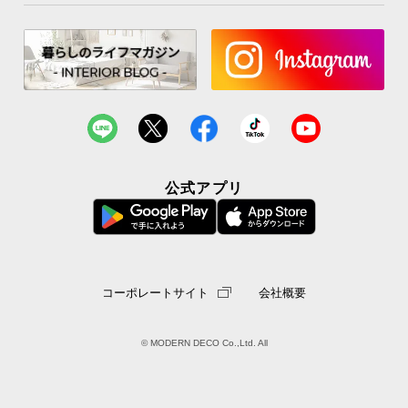
REACHとは
人体や環境の安全を目的に、EU全
域で化学物質を管轄する機関です。
REACHの安全認可は、国際的にも
安全と認められた証になります。
公式アプリ
全205項目で未検出を記録
REACH規則にて登録されている化学物質全205項目
中、全て未検出を記録しました。
コーポレートサイト
会社概要
試験内容
試験結果
規則で有害認定されている化学物
全205項目
© MODERN DECO Co.,Ltd. All
質が含まれているか測定
で未検出
※2020年7月3日時点での検査項目です。