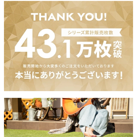
イ
ン
テ
リ
ア
コ
ー
デ
ィ
ネ
ー
ト
か
ら
探
す