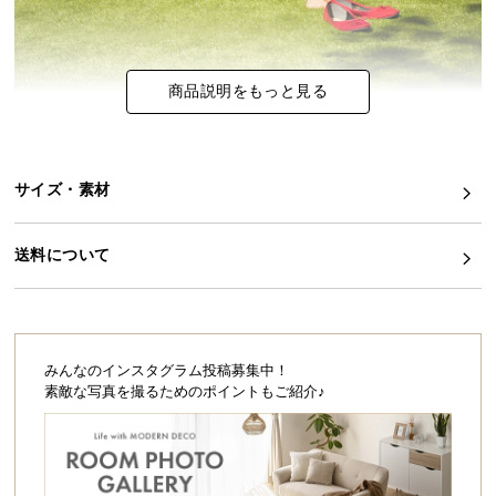
シ
ョ
ッ
ピ
商品説明をもっと見る
ン
グ
ガ
イ
サイズ・素材
ド
送料について
お
支
払
い
に
みんなのインスタグラム投稿募集中！
つ
素敵な写真を撮るためのポイントもご紹介♪
い
て
配