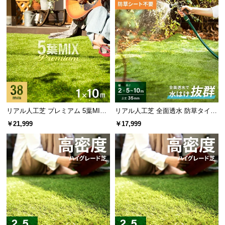
超高密度で抜群のクッション性
約92万本/㎡
の超高密度でクッション性アップ！芝本
数を増やすことで耐久度も増し、美しい緑を保ちま
す。
リアル人工芝 プレミアム 5葉MI
リアル人工芝 全面透水 防草タイプ
X・質感をさらに追求 芝丈38mm 1
芝丈35mm 2×5~10m
￥21,999
￥17,999
×10m