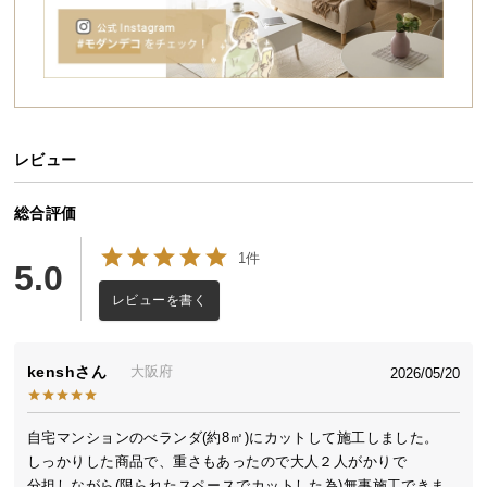
送
料
に
こちらは
2m×5m
タイプのページです
つ
い
て
レビュー
たくさんのお客様に選ばれる理由
大
総合評価
「あったらいいな」をカタチにした、同価格帯で最
型
高クラスのクオリティを実現しました。
商
1件
5.0
品
の
レビューを書く
配
送
に
kensh
大阪府
2026/05/20
つ
5種のミックス葉
自然なつや消し
い
自宅マンションのべランダ(約8㎡)にカットして施工しました。

て
しっかりした商品で、重さもあったので大人２人がかりで

分担しながら(限られたスペースでカットした為)無事施工できま