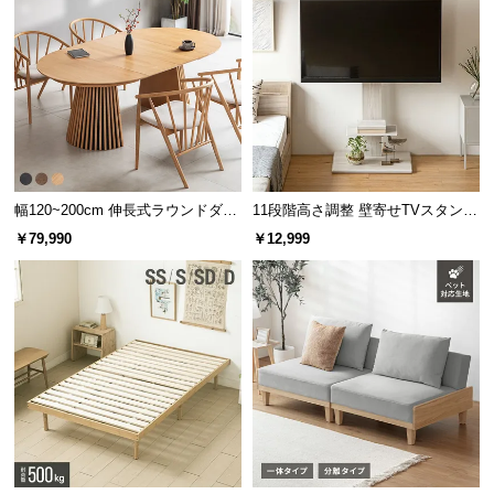
約23.4万本/㎡
約92万本/㎡
葉もボリュームも少ない
密度が高くてふかふか
幅120~200cm 伸長式ラウンドダイ
11段階高さ調整 壁寄せTVスタンド
ニングテーブル 6人掛け 天然木突
キャスター付き 上下左右角度調節
￥79,990
￥12,999
板 美しい格子デザイン
機能
3.9
密度はプロトタイプの約
倍!
芝丈38㎜のふかふかとした触り心地
埋もれるほどに長い芝丈はふかふかとした気持ちの