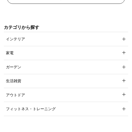
カテゴリから探す
インテリア
家電
ガーデン
「UVカット加工」で色合い長持ち!
生活雑貨
葉に
「UVカット加工」
を施し、紫外線による色褪せ
アウトドア
を軽減。キレイな緑色を長く楽しむことが出来ま
す。
フィットネス・トレーニング