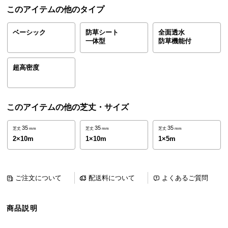
ら
このアイテムの他のタイプ
探
す
ベーシック
防草シート
全面透水
一体型
防草機能付
イ
超高密度
ン
テ
リ
このアイテムの他の芝丈・サイズ
ア
テ
35
35
35
芝丈
mm
芝丈
mm
芝丈
mm
イ
2×10m
1×10m
1×5m
ス
ト
か
ご注文について
配送料について
よくあるご質問
ら
探
す
商品説明