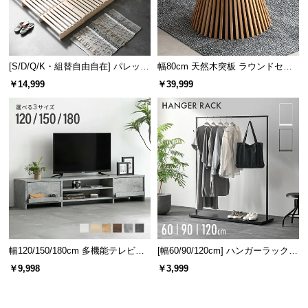
3
芝丈+
㎜でボリュームもアップ!
[S/D/Q/K・組替自由自在] パレット
幅80cm 天然木突板 ラウンドセン
ベッド 8/12/16枚セット
ターテーブル 美しい格子デザイン
￥14,999
￥39,999
葉が抜けにくい、高耐久な2層構造
2層構造で芝葉を固定。葉の抜けにくい、
高耐久な人
工芝
に仕上げました。
当社プロトタイプ
当商品
幅120/150/180cm 多機能テレビボ
[幅60/90/120cm] ハンガーラック
ード 木目/石目調 オープン収納・
スチール 4段階高さ調節 サイドフ
￥9,998
￥3,999
引き出し収納付き
ック オープンラック シンプル