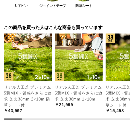
保
触り心地
△
◎
U字ピン
ジョイントテープ
防草シート
証
に
葉の種類
1種類
5種類
つ
この商品を買った人はこんな商品も買っています
い
つや消し
△
◎
て
葉の幅
太目
細目
会
員
葉の芯
あり
なし
規
約
に
つ
5種のこだわりミックス葉
リアル人工芝 プレミアム
リアル人工芝 プレミアム
リアル人工芝 
い
5葉MIX・質感をさらに追
5葉MIX・質感をさらに追
5葉MIX・質
5種類
の色や形が違う葉をミックスすることで、天然
て
求 芝丈38mm 2×10m 防
求 芝丈38mm 1×10m
求 芝丈38mm 
芝のようなリアリティーを再現しました。
￥21,999
草シート付
草シート付
￥43,997
￥15,498
お
客
様