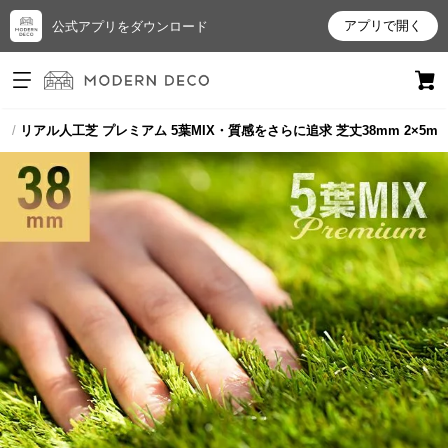
アプリで開く
公式アプリをダウンロード
ログイン
新規会員登録
芝
リアル人工芝 プレミアム 5葉MIX・質感をさらに追求 芝丈38mm 2×5m
お
気
に
入
り
ア
イ
テ
ム
最