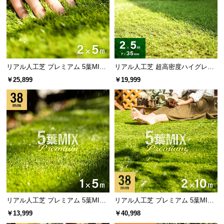
太い
細い
作り物感が強く粗い質感
繊細な見た目と柔らかい質感
芯のない葉は天然芝に近い柔らかさ
リアル人工芝 プレミアム 5葉MI
リアル人工芝 超高密度ハイグレー
X・質感をさらに追求 芝丈38mm 2
ド 高耐久タイプ・質感を追求 芝丈
中央に芯のない葉はしなやかで柔らかい触り心地。
￥25,899
￥19,999
×5m 防草シート付
35mm 2×5m
密集させることでへたりにくさを両立しました。
当社プロトタイプ
当商品
芯あり
芯なし
リアル人工芝 プレミアム 5葉MI
リアル人工芝 プレミアム 5葉MI
X・質感をさらに追求 芝丈38mm 1
X・質感をさらに追求 芝丈38mm 2
折り曲げてもすぐに元に戻る形状
柔らかく天然芝に近い質感
￥13,999
￥40,998
×5m
×10m