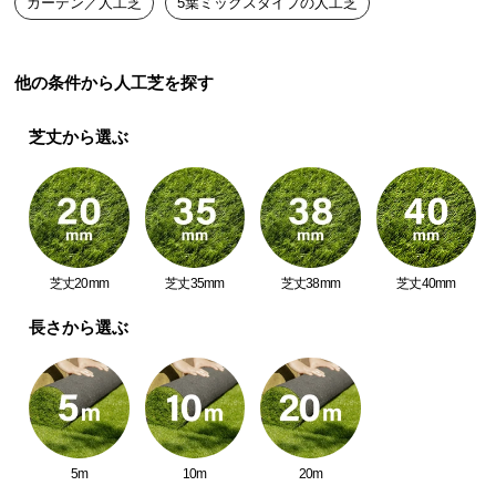
ガーデン／人工芝
5葉ミックスタイプの人工芝
緑豊かな芝は寝転びたくなるほど、ふっかふか。特
つ
殊加工した5種の葉でグレードアップしたリアルな見
た目としっとりなめらかな質感は、五感で感じる気
い
持ちよさ。毎日の暮らしに美しい彩りと癒しを添え
て
他の条件から人工芝を探す
ませんか?
開
芝丈から選ぶ
梱
設
置
サ
ー
ビ
芝丈20mm
芝丈35mm
芝丈38mm
芝丈40mm
ス
長さから選ぶ
に
つ
い
て
搬
5m
10m
20m
天然芝のようにリアルな質感
入