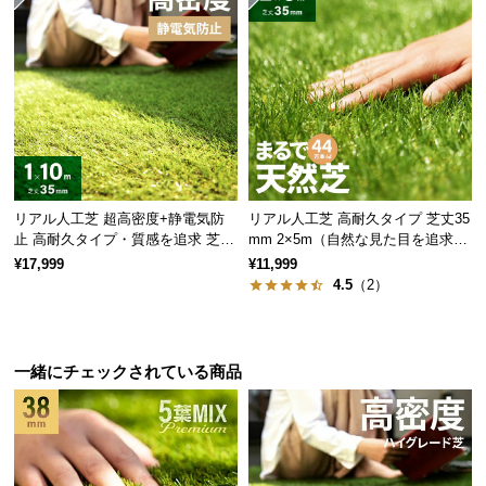
細い葉が作るきめ細かい芝目
リアル人工芝 超高密度+静電気防
リアル人工芝 高耐久タイプ 芝丈35
止 高耐久タイプ・質感を追求 芝丈
mm 2×5m（自然な見た目を追求・
細い葉は繊細で柔らかな感触を生み、きめ細かく美
35mm 1×10m
U字ピン付属）
しい芝目を作ります。
¥17,999
¥11,999
4.5
（2）
当社プロトタイプ
当商品
一緒にチェックされている商品