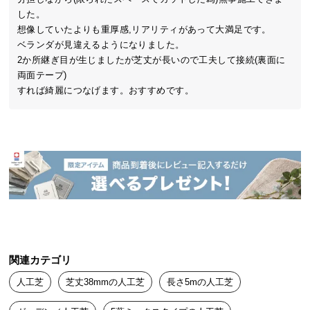
中
した。

型
ぎっしり高密度
ふかふかの芝丈
高耐久な2層構
想像していたよりも重厚感,リアリティがあって大満足です。

商
造
ベランダが見違えるようになりました。

品
2か所継ぎ目が生じましたが芝丈が長いので工夫して接続(裏面に
の
両面テープ)

配
すれば綺麗につなげます。おすすめです。
送
に
UVカット加工
EU公認の安全性
ゼロホルム
つ
い
て
小
他を圧倒するクオリティを実現!
型
商
品
関連カテゴリ
の
配
天然芝のような風合いを一年中楽しめる。本物
人工芝
芝丈38mmの人工芝
長さ5mの人工芝
送
志向も唸るプレミアム人工芝
に