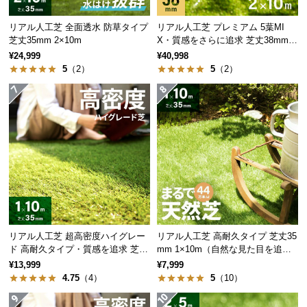
l
l
リアル人工芝 全面透水 防草タイプ
リアル人工芝 プレミアム 5葉MI
芝丈35mm 2×10m
X・質感をさらに追求 芝丈38mm 2
×10m
¥24,999
¥40,998
5
（2）
5
（2）
グレードアップした自然で美しいつや
特殊な
「つや消し加工」
で葉の不自然な光の反射を
抑え、より自然で美しい質感を再現しました。
リアル人工芝 超高密度ハイグレー
リアル人工芝 高耐久タイプ 芝丈35
ド 高耐久タイプ・質感を追求 芝丈
mm 1×10m（自然な見た目を追
35mm 1×10m
求・U字ピン付属）
¥13,999
¥7,999
4.75
（4）
5
（10）