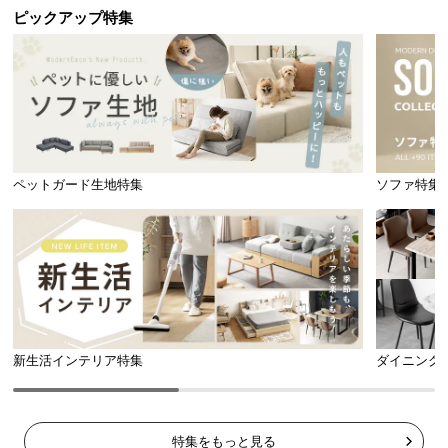
ピックアップ特集
1枚の基布に葉を編込んでいる
葉を編込んだ基布をゴム製の
だけなので、葉が抜けやす
層で固定。
葉が抜けにくく高
い。
耐久
です。
2
層構造で葉の減りを防ぎます!
ペットガード生地特集
ソファ特集
雨の日でも安心
裏面には水抜き穴が付いているため、水はけもバッ
チリ。雨でも水が溜まる心配はありません！
新生活インテリア特集
ダイニング
特集をもっと見る