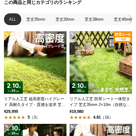
この商品と同じカテゴリのランキング
サ
ポ
ALL
芝丈35mm
芝丈20mm
芝丈38mm
芝丈40mm
ー
ト
お
知
ラッシュ
葉の種類
グリーン
ら
せ
プレーン葉
20%
グリーン
ブ
プレーン葉
リアル人工芝 超高密度ハイグレー
リアル人工芝 防草シート一体型タ
ロ
フレッシュ
20%
ド 高耐久タイプ・質感を追求 芝丈
イプ 芝丈35mm 2×10m（自然な見
グ
グリーン
35mm 2×10m
た目追求・U字ピン付）
¥29,999
¥19,980
5
（3）
4.81
（16）
プレーン葉
オリーブ
20%
企
グリーン
業