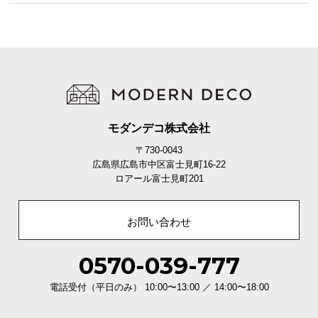
EUに認められた安全クオリティ
モダンデコ株式会社
EUで化学物質の管理をする機関REACHで、厳重な
〒730-0043
成分検査を行い、安全な商品だと証明されました。
広島県広島市中区富士見町16-22
ロアール富士見町201
お問い合わせ
0570-039-777
電話受付（平日のみ） 10:00〜13:00 ／ 14:00〜18:00