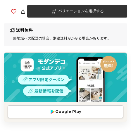
気
バリエーションを選択する
ア
イ
テ
送料無料
ム
一部地域への配送の場合、別途送料がかかる場合があります。
ラ
ン
キ
ン
グ
商
品
カ
テ
Google Play
ゴ
リ
か