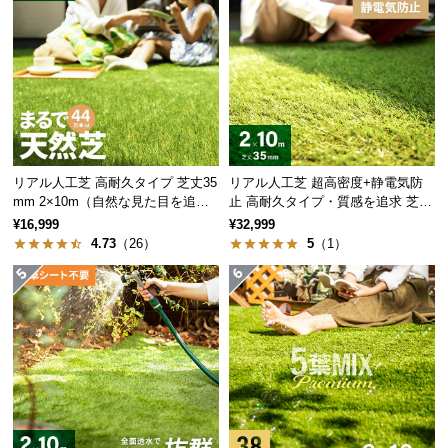
情
報
ウェーブ葉
20%
グリーン
©
M
ウェーブ葉
20%
オータムカラー
O
D
E
R
リアル人工芝 高耐久タイプ 芝丈35
リアル人工芝 超高密度+静電気防
N
mm 2×10m（自然な見た目を追
止 高耐久タイプ・質感を追求 芝丈
5
リアルを追求した
種のミックス葉!
求・U字ピン付属）
35mm 2×10m
D
¥16,999
¥32,999
4.73
（26）
5
（1）
E
C
O
C
アースカラーが持つ自然の風合い
o.,
L
自然色に近い落ち着いたアースカラーは馴染みがよ
t
く、さらにリアリティーが増します。
d.
A