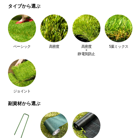
経
タイプから選ぶ
路
見た目、触り心地、まるで天然芝。より一層リアル
に
な質感にこだわり、とことん本物に近づけました。
つ
い
て
ベーシック
高密度
高密度
5葉ミックス
+
返
静電気防止
品・
キ
ャ
ン
セ
ジョイント
ル
副資材から選ぶ
に
つ
当社プロトタイプ
当商品
い
て
見た目
△
◎