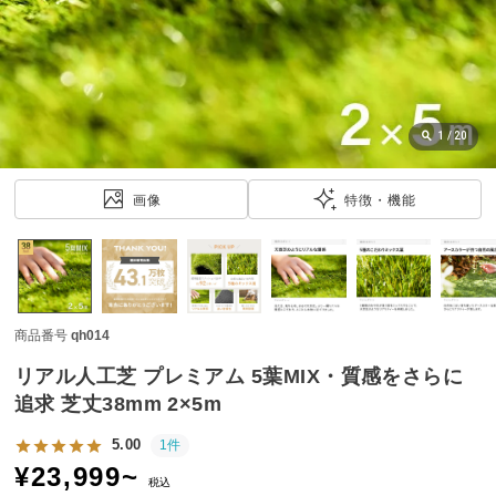
近
チ
ェ
ッ
ク
し
1
/
20
た
ア
画像
特徴・機能
イ
テ
ム
商品番号
qh014
特
集
リアル人工芝 プレミアム 5葉MIX・質感をさらに
一
追求 芝丈38mm 2×5m
覧
5.00
1件
¥
23,999
~
税込
人