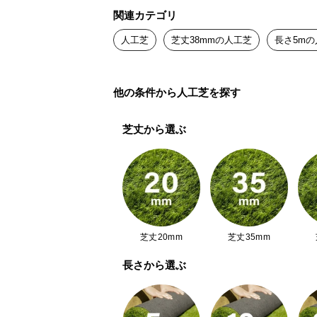
関連カテゴリ
人工芝
芝丈38mmの人工芝
長さ5mの
他を圧倒する
他の条件から人工芝を探す
芝丈から選ぶ
天然芝のような風
る。本物志向も唸
緑豊かな芝は寝転びたくなるほど、
ードアップしたリアルな見た目とし
持ちよさ。毎日の暮らしに美しい彩り
芝丈20mm
芝丈35mm
長さから選ぶ