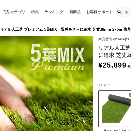
商品カテゴリ
特集
ランキング
新商品
お客様サポート
リアル人工芝 プレミアム 5葉MIX・質感をさらに追求 芝丈38mm 2×5m 防
商品番号
qh14-wps
リアル人工芝
に追求 芝丈3
¥
25,899
カラー
ラッシュグリーン