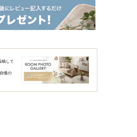
に選ばれる理由
、同価格帯で最高クラスのクオリティを実
投稿して
ぎっしり
ふかふか
高密度
の芝丈
自慢の
EU公認
ゼロホル
の安全性
ム