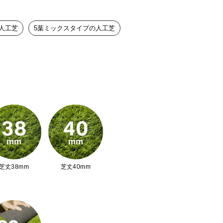
人工芝
5葉ミックスタイプの人工芝
クオリティを実現!
合いを一年中楽しめ
るプレミアム人工芝
ふっかふか。特殊加工した5種の葉でグレ
っとりなめらかな質感は、五感で感じる気
と癒しを添えませんか?
芝丈38mm
芝丈40mm