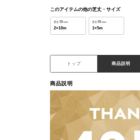
このアイテムの他の芝丈・サイズ
35
35
芝丈
mm
芝丈
mm
2×10m
1×5m
トップ
商品説明
商品説明