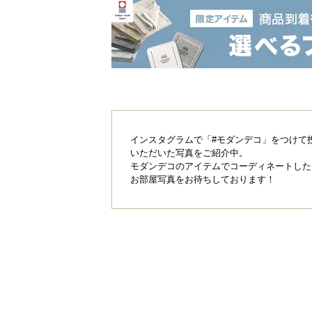
たくさんのお客様
「あったらいいな」をカタチにした
現しました。
インスタグラムで「#モダンデコ」をつけて
5種のミ
自然なつ
いただいた写真をご紹介中。
ックス葉
や消し
モダンデコのアイテムでコーディネートした
お部屋写真をお待ちしております！
高耐久な
UVカッ
2層構造
ト加工