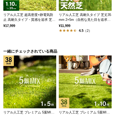
情
報
リアル人工芝 超高密度+静電気防
リアル人工芝 高耐久タイプ 芝丈35
©
止 高耐久タイプ・質感を追求 芝丈
mm 2×5m（自然な見た目を追求・
アースカラーが持つ自然の風合い
M
35mm 1×10m
U字ピン付属）
¥17,999
¥11,999
O
自然色に近い落ち着いたアースカラーは馴染みがよ
4.5
（2）
く、さらにリアリティーが増します。
D
E
R
N
一緒にチェックされている商品
D
E
C
O
C
o.,
L
t
d.
A
リアル人工芝 プレミアム 5葉MI
リアル人工芝 プレミアム 5葉MI