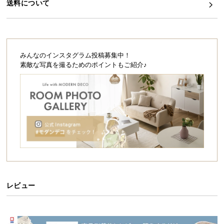
シ
送料について
ョ
ッ
ピ
ン
みんなのインスタグラム投稿募集中！
グ
素敵な写真を撮るためのポイントもご紹介♪
ガ
イ
ド
お
支
払
こちらは
1m×5m 防草シート付
タイプのページで
い
す
に
つ
レビュー
い
て
たくさんのお客様に選ばれる理由
配
「あったらいいな」をカタチにした、同価格帯で最