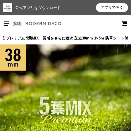
アプリで開く
公式アプリをダウンロード
ログイン
新規会員登録
 プレミアム 5葉MIX・質感をさらに追求 芝丈38mm 1×5m 防草シート付
お
気
に
入
り
ア
イ
テ
ム
最