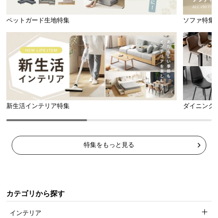
当社プロトタイプ
当商品
ペットガード生地特集
ソファ特集
芝丈
35㎜
38㎜
3
芝丈+
㎜でボリュームもアップ!
新生活インテリア特集
ダイニング
葉が抜けにくい、高耐久な2層構造
特集をもっと見る
2層構造で芝葉を固定。葉の抜けにくい、
高耐久な人
工芝
に仕上げました。
カテゴリから探す
当社プロトタイプ
当商品
インテリア