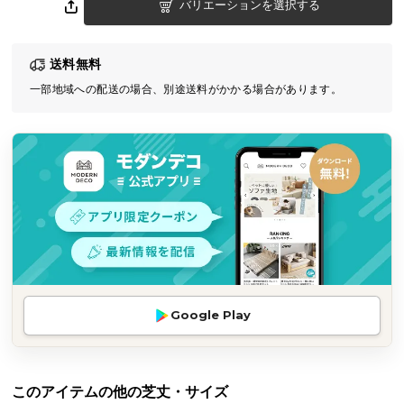
バリエーションを選択する
気
ア
イ
送料無料
テ
一部地域への配送の場合、別途送料がかかる場合があります。
ム
ラ
ン
キ
ン
グ
商
品
カ
Google Play
テ
ゴ
リ
このアイテムの他の芝丈・サイズ
か