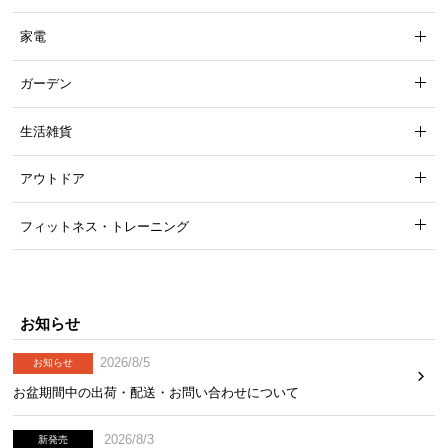
家電
ガーデン
生活雑貨
1枚の基布に葉を編込んでいる
葉を編込んだ基布をゴム製の
だけなので、葉が抜けやす
層で固定。
葉が抜けにくく高
い。
耐久
です。
アウトドア
フィットネス・トレーニング
2
層構造で葉の減りを防ぎます!
お知らせ
2026/8/5
お知らせ
雨の日でも安心
お盆期間中の出荷・配送・お問い合わせについて
裏面には水抜き穴が付いているため、水はけもバッ
チリ。雨でも水が溜まる心配はありません！
2026/8/3
新発売