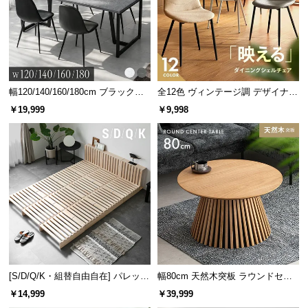
密度約3.9倍の高級感と心地よさ
葉を多く植え込むことで、クッション性の高い、ソ
フトでふかふかな踏み心地を実現しました。
幅120/140/160/180cm ブラックフ
全12色 ヴィンテージ調 デザイナー
レーム ダイニング 大理石調 4人掛
ズシェルチェア
当社プロトタイプ
当商品
￥19,999
￥9,998
け
約23.4万本/㎡
約92万本/㎡
葉もボリュームも少ない
密度が高くてふかふか
[S/D/Q/K・組替自由自在] パレット
幅80cm 天然木突板 ラウンドセン
ベッド 8/12/16枚セット
ターテーブル 美しい格子デザイン
￥14,999
￥39,999