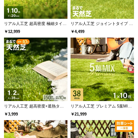
当社プロトタイプ
当商品
リアル人工芝 超高密度 極細タイプ
リアル人工芝 ジョイントタイプ 30
芝丈20mm 1×10m
cm 9枚 芝丈35mm
￥12,999
￥4,499
太い
細い
作り物感が強く粗い質感
繊細な見た目と柔らかい質感
芯のない葉は天然芝に近い柔らかさ
リアル人工芝 超高密度+遮熱タイ
リアル人工芝 プレミアム 5葉MI
中央に芯のない葉はしなやかで柔らかい触り心地。
プ 高耐久・質感を追求 芝丈35m
X・質感をさらに追求 芝丈38mm 1
密集させることでへたりにくさを両立しました。
￥3,999
￥21,999
m 1×2m
×10m
当社プロトタイプ
当商品