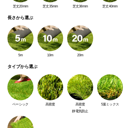
中
芝丈20mm
芝丈35mm
芝丈38mm
芝丈40mm
型
商
長さから選ぶ
他を圧倒するクオリティを実現!
品
の
配
送
に
天然芝のような風合いを一年中楽しめる。本物
つ
5m
10m
20m
志向も唸るプレミアム人工芝
い
緑豊かな芝は寝転びたくなるほど、ふっかふか。特
タイプから選ぶ
て
殊加工した5種の葉でグレードアップしたリアルな見
た目としっとりなめらかな質感は、五感で感じる気
持ちよさ。毎日の暮らしに美しい彩りと癒しを添え
小
ませんか?
型
商
品
ベーシック
高密度
高密度
5葉ミックス
の
+
静電気防止
配
送
に