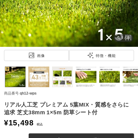
近
チ
ェ
ッ
ク
し
1
/
20
た
ア
画像
特徴・機能
イ
テ
ム
商品番号
qh12-wps
特
集
リアル人工芝 プレミアム 5葉MIX・質感をさらに
一
追求 芝丈38mm 1×5m 防草シート付
覧
¥
15,498
税込
人