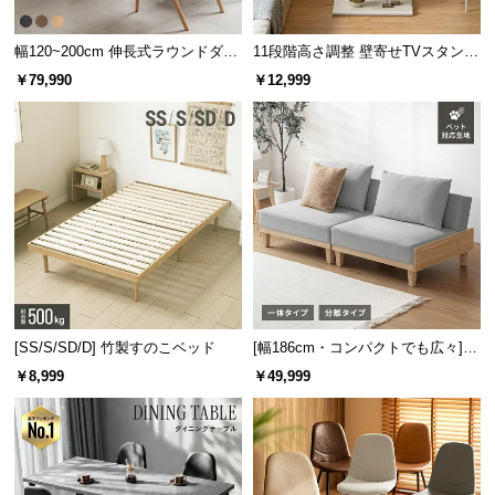
幅120~200cm 伸長式ラウンドダイ
11段階高さ調整 壁寄せTVスタンド
ニングテーブル 6人掛け 天然木突
キャスター付き 上下左右角度調節
￥79,990
￥12,999
板 美しい格子デザイン
機能
芝葉目付数
約920,000本/㎡
ステッチ数
約23,100本/㎡
[SS/S/SD/D] 竹製すのこベッド
[幅186cm・コンパクトでも広々] 3
芝の植毛数
40本（ひと縫い）
人掛けソファベッド リクライニン
￥8,999
￥49,999
グ 天然木フレーム 北欧
92
約
万本/㎡の超高密度！