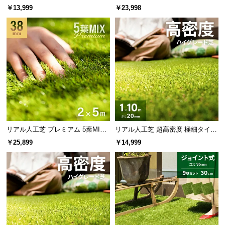
l
X・質感をさらに追求 芝丈38mm 1
X・質感をさらに追求 芝丈38mm 1
グレードアップした自然で美しいつや
￥13,999
￥23,998
l
×5m
×10m 防草シート付
特殊な
「つや消し加工」
で葉の不自然な光の反射を
抑え、より自然で美しい質感を再現しました。
リアル人工芝 プレミアム 5葉MI
リアル人工芝 超高密度 極細タイプ
X・質感をさらに追求 芝丈38mm 2
芝丈20mm 1×10m 防草シート付
￥25,899
￥14,999
×5m 防草シート付
細い葉が作るきめ細かい芝目
細い葉は繊細で柔らかな感触を生み、きめ細かく美
しい芝目を作ります。