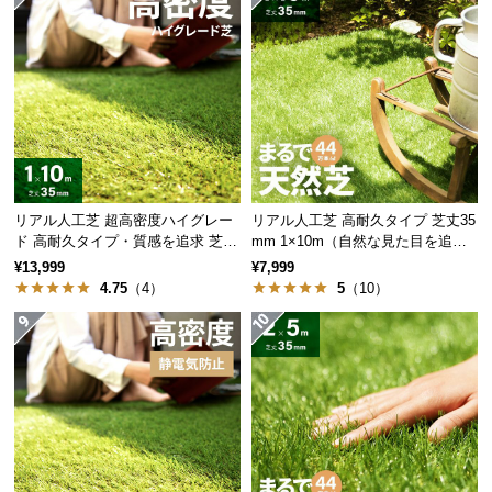
サ
プレーン葉
20%
グリーン
ポ
ー
プレーン葉
ト
フレッシュ
20%
グリーン
お
プレーン葉
オリーブ
20%
知
リアル人工芝 超高密度ハイグレー
リアル人工芝 高耐久タイプ 芝丈35
グリーン
ら
ド 高耐久タイプ・質感を追求 芝丈
mm 1×10m（自然な見た目を追
せ
35mm 1×10m
求・U字ピン付属）
¥13,999
¥7,999
ウェーブ葉
20%
4.75
（4）
5
（10）
グリーン
ブ
ウェーブ葉
20%
ロ
オータムカラー
グ
5
リアルを追求した
種のミックス葉!
企
業