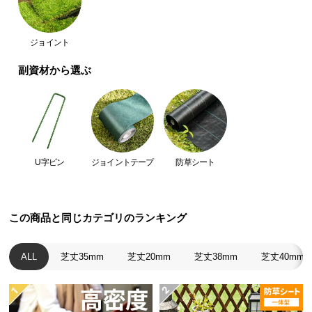
つ
い
ジョイント
て
副資材から選ぶ
開
梱
設
置
天然芝のようにリアルな質感
サ
ー
U字ピン
ジョイントテープ
防草シート
ビ
見た目、触り心地、まるで天然芝。より一層リアル
ス
な質感にこだわり、とことん本物に近づけました。
に
この商品と同じカテゴリのランキング
つ
い
て
ALL
芝丈35mm
芝丈20mm
芝丈38mm
芝丈40mm
搬
入