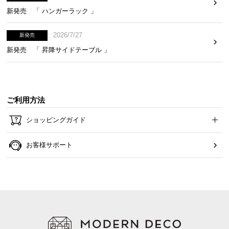
新発売 「 ハンガーラック 」
2026/7/27
新発売
新発売 「 昇降サイドテーブル 」
ご利用方法
ショッピングガイド
お客様サポート
「UVカット加工」で色合い長持ち!
葉に
「UVカット加工」
を施し、紫外線による色褪せ
を軽減。キレイな緑色を長く楽しむことが出来ま
す。