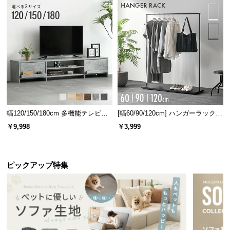
3.9
密度はプロトタイプの約
倍!
芝丈38㎜のふかふかとした触り心地
埋もれるほどに長い芝丈はふかふかとした気持ちの
よい厚みを生み出します。
幅120/150/180cm 多機能テレビボ
[幅60/90/120cm] ハンガーラック
ード 木目/石目調 オープン収納・
スチール 4段階高さ調節 サイドフ
￥9,998
￥3,999
引き出し収納付き
ック オープンラック シンプル
ピックアップ特集