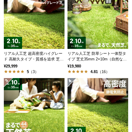
経
路
に
つ
い
て
当社プロトタイプ
当商品
返
リアル人工芝 超高密度ハイグレー
リアル人工芝 防草シート一体型タ
見た目
△
◎
品・
ド 高耐久タイプ・質感を追求 芝丈
イプ 芝丈35mm 2×10m（自然な見
35mm 2×10m
た目追求・U字ピン付）
キ
¥29,999
¥19,980
触り心地
△
◎
5
（3）
4.81
（16）
ャ
ン
葉の種類
1種類
5種類
セ
ル
つや消し
△
◎
に
つ
葉の幅
太目
細目
い
て
葉の芯
あり
なし