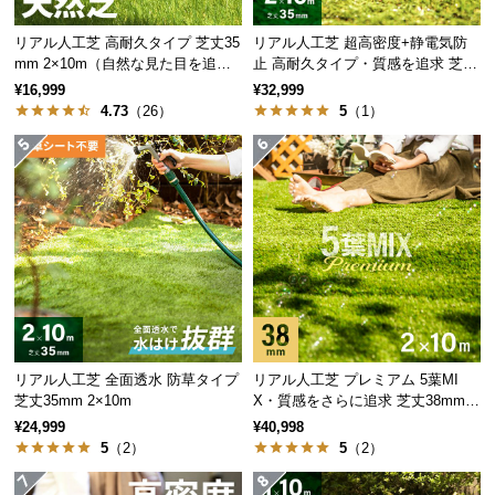
保
証
リアル人工芝 高耐久タイプ 芝丈35
リアル人工芝 超高密度+静電気防
に
mm 2×10m（自然な見た目を追
止 高耐久タイプ・質感を追求 芝丈
5種のこだわりミックス葉
つ
求・U字ピン付属）
35mm 2×10m
¥16,999
¥32,999
5種類
の色や形が違う葉をミックスすることで、天然
い
4.73
（26）
5
（1）
芝のようなリアリティーを再現しました。
て
会
員
規
約
に
つ
い
て
リアル人工芝 全面透水 防草タイプ
リアル人工芝 プレミアム 5葉MI
芝丈35mm 2×10m
X・質感をさらに追求 芝丈38mm 2
×10m
¥24,999
¥40,998
お
5
（2）
5
（2）
ラッシュ
葉の種類
客
グリーン
様