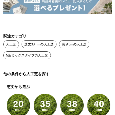
高クラスのクオリティを実現しました。
送
料
に
つ
い
て
関連カテゴリ
5種のミックス葉
自然なつや消し
人工芝
芝丈38mmの人工芝
長さ5mの人工芝
大
型
5葉ミックスタイプの人工芝
商
ふかふかの芝丈
品
の
ぎっしり高密度
高耐久な2層構
他の条件から人工芝を探す
配
造
送
芝丈から選ぶ
に
つ
ゼロホルム
い
て
UVカット加工
EU公認の安全性