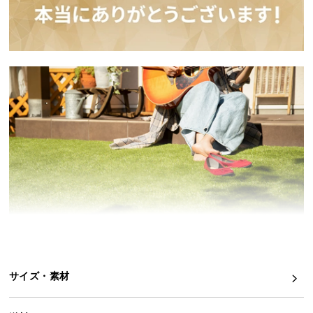
イ
ン
テ
リ
ア
コ
ー
デ
ィ
ネ
ー
ト
か
ら
探
す
サイズ・素材