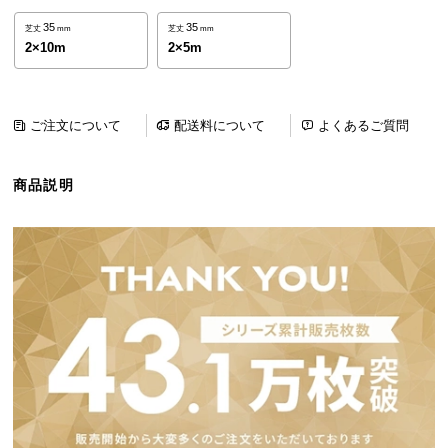
ら
35
35
芝丈
mm
芝丈
mm
探
2×10m
2×5m
す
ご注文について
配送料について
よくあるご質問
イ
ン
テ
商品説明
リ
ア
テ
イ
ス
ト
か
ら
探
す