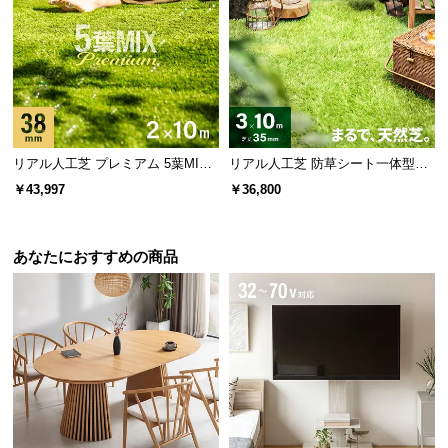
芯あり
芯なし
リアル人工芝 プレミアム 5葉MI
リアル人工芝 防草シート一体型タ
折り曲げてもすぐに元に戻る形状
柔らかく天然芝に近い質感
X・質感をさらに追求 芝丈38mm 2
イプ 芝丈35mm 3×10m（自然な見
￥43,997
￥36,800
×10m 防草シート付
た目追求・U字ピン付）
あなたにおすすめの商品
超高密度で抜群のクッション性
約92万本/㎡
の超高密度でクッション性アップ！芝本
数を増やすことで耐久度も増し、美しい緑を保ちま
す。