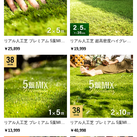
太い
細い
作り物感が強く粗い質感
繊細な見た目と柔らかい質感
芯のない葉は天然芝に近い柔らかさ
リアル人工芝 プレミアム 5葉MI
リアル人工芝 超高密度ハイグレー
X・質感をさらに追求 芝丈38mm 2
ド 高耐久タイプ・質感を追求 芝丈
中央に芯のない葉はしなやかで柔らかい触り心地。
￥25,899
￥19,999
×5m 防草シート付
35mm 2×5m
密集させることでへたりにくさを両立しました。
当社プロトタイプ
当商品
芯あり
芯なし
リアル人工芝 プレミアム 5葉MI
リアル人工芝 プレミアム 5葉MI
X・質感をさらに追求 芝丈38mm 1
X・質感をさらに追求 芝丈38mm 2
折り曲げてもすぐに元に戻る形状
柔らかく天然芝に近い質感
￥13,999
￥40,998
×5m
×10m