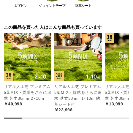
保
触り心地
△
◎
U字ピン
ジョイントテープ
防草シート
証
に
葉の種類
1種類
5種類
つ
この商品を買った人はこんな商品も買っています
い
つや消し
△
◎
て
葉の幅
太目
細目
会
員
葉の芯
あり
なし
規
約
に
つ
5種のこだわりミックス葉
リアル人工芝 プレミアム
リアル人工芝 プレミアム
リアル人工芝 
い
5葉MIX・質感をさらに追
5葉MIX・質感をさらに追
5葉MIX・質
5種類
の色や形が違う葉をミックスすることで、天然
て
求 芝丈38mm 2×10m
求 芝丈38mm 1×10m 防
求 芝丈38mm 
芝のようなリアリティーを再現しました。
￥40,998
￥13,999
草シート付
￥23,998
お
客
様