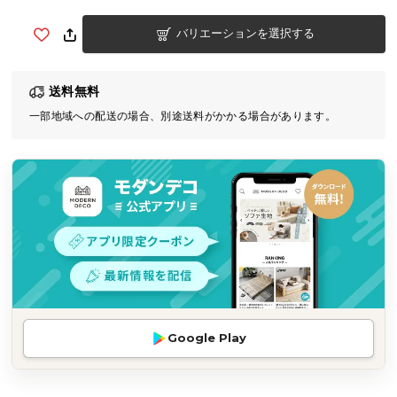
気
バリエーションを選択する
ア
イ
テ
送料無料
ム
一部地域への配送の場合、別途送料がかかる場合があります。
ラ
ン
キ
ン
グ
商
品
カ
テ
Google Play
ゴ
リ
か