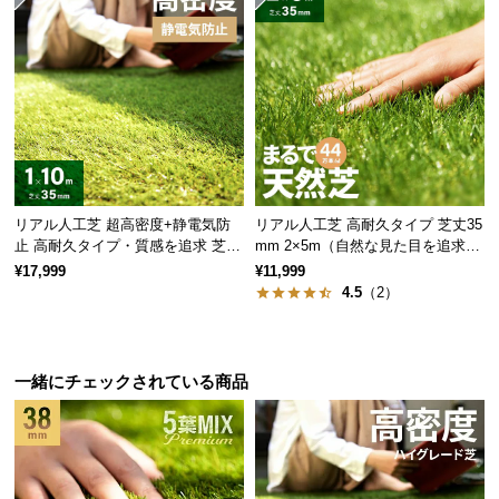
細い葉が作るきめ細かい芝目
リアル人工芝 超高密度+静電気防
リアル人工芝 高耐久タイプ 芝丈35
止 高耐久タイプ・質感を追求 芝丈
mm 2×5m（自然な見た目を追求・
細い葉は繊細で柔らかな感触を生み、きめ細かく美
35mm 1×10m
U字ピン付属）
しい芝目を作ります。
¥17,999
¥11,999
4.5
（2）
当社プロトタイプ
当商品
一緒にチェックされている商品