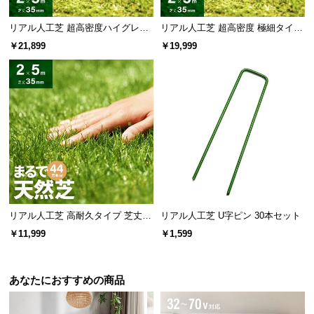
芝葉目付数
約920,000本/㎡
リアル人工芝 超高密度ハイグレー
リアル人工芝 超高密度 極細タイプ
ド 高耐久タイプ・質感追求 芝丈35
芝丈35mm 2×5m
￥21,899
￥19,999
mm 2×5m 防草シート付
ステッチ数
約23,100本/㎡
芝の植毛数
40本（ひと縫い）
92
約
万本/㎡の超高密度！
リアル人工芝 高耐久タイプ 芝丈35
リアル人工芝 U字ピン 30本セット
mm 2×5m（自然な見た目を追求・
￥11,999
￥1,599
密度約3.9倍の高級感と心地よさ
U字ピン付属）
葉を多く植え込むことで、クッション性の高い、ソ
フトでふかふかな踏み心地を実現しました。
あなたにおすすめの商品
当社プロトタイプ
当商品