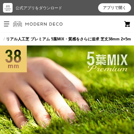
アプリで開く
公式アプリをダウンロード
ログイン
新規会員登録
芝
リアル人工芝 プレミアム 5葉MIX・質感をさらに追求 芝丈38mm 2×5m
お
気
に
入
り
ア
イ
テ
ム
最