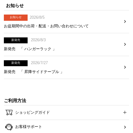
お知らせ
2026/8/5
お知らせ
お盆期間中の出荷・配送・お問い合わせについて
2026/8/3
新発売
新発売 「 ハンガーラック 」
3000時間の「UV耐久性試験」を実施
2026/7/27
新発売
専用の機械で3000時間の「UV耐久性試験」を行いま
新発売 「 昇降サイドテーブル 」
した。日光による退色が少ない、高品質な人工芝で
す。
ご利用方法
ショッピングガイド
お客様サポート