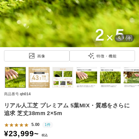
近
チ
ェ
ッ
ク
し
1
/
20
た
ア
画像
特徴・機能
イ
テ
ム
商品番号
qh014
特
集
リアル人工芝 プレミアム 5葉MIX・質感をさらに
一
追求 芝丈38mm 2×5m
覧
5.00
1件
¥
23,999
~
税込
人