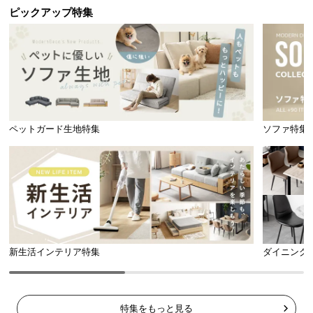
ピックアップ特集
1枚の基布に葉を編込んでいる
葉を編込んだ基布をゴム製の
だけなので、葉が抜けやす
層で固定。
葉が抜けにくく高
い。
耐久
です。
2
層構造で葉の減りを防ぎます!
ペットガード生地特集
ソファ特集
雨の日でも安心
裏面には水抜き穴が付いているため、水はけもバッ
チリ。雨でも水が溜まる心配はありません！
新生活インテリア特集
ダイニング
特集をもっと見る