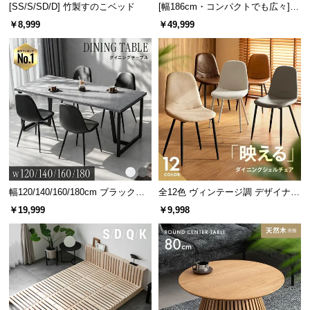
[SS/S/SD/D] 竹製すのこベッド
[幅186cm・コンパクトでも広々] 3
よい厚みを生み出します。
人掛けソファベッド リクライニン
￥8,999
￥49,999
グ 天然木フレーム 北欧
幅120/140/160/180cm ブラックフ
全12色 ヴィンテージ調 デザイナー
レーム ダイニング 大理石調 4人掛
ズシェルチェア
￥19,999
￥9,998
当社プロトタイプ
当商品
け
芝丈
35㎜
38㎜