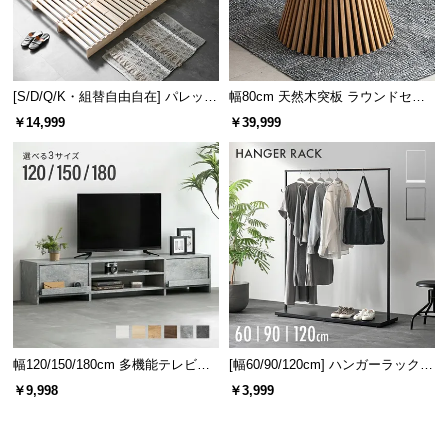
3
芝丈+
㎜でボリュームもアップ!
[S/D/Q/K・組替自由自在] パレット
幅80cm 天然木突板 ラウンドセン
ベッド 8/12/16枚セット
ターテーブル 美しい格子デザイン
￥14,999
￥39,999
葉が抜けにくい、高耐久な2層構造
2層構造で芝葉を固定。葉の抜けにくい、
高耐久な人
工芝
に仕上げました。
当社プロトタイプ
当商品
幅120/150/180cm 多機能テレビボ
[幅60/90/120cm] ハンガーラック
ード 木目/石目調 オープン収納・
スチール 4段階高さ調節 サイドフ
￥9,998
￥3,999
引き出し収納付き
ック オープンラック シンプル