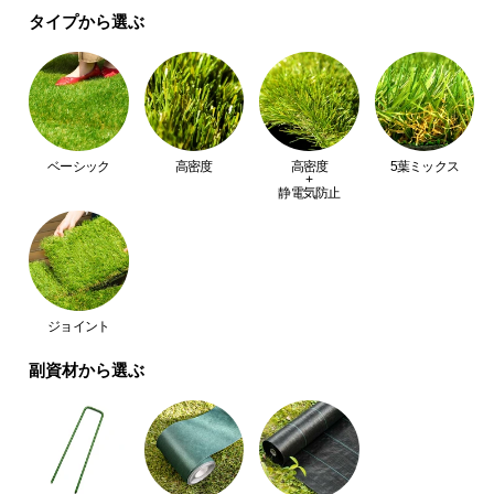
経
タイプから選ぶ
路
見た目、触り心地、まるで天然芝。より一層リアル
に
な質感にこだわり、とことん本物に近づけました。
つ
い
て
ベーシック
高密度
高密度
5葉ミックス
+
返
静電気防止
品・
キ
ャ
ン
セ
ジョイント
ル
副資材から選ぶ
に
つ
当社プロトタイプ
当商品
い
て
見た目
△
◎