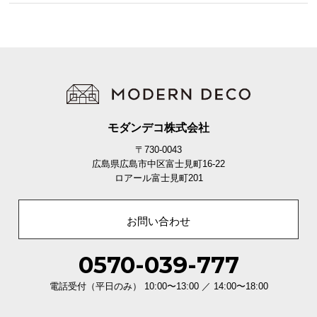
EUに認められた安全クオリティ
モダンデコ株式会社
EUで化学物質の管理をする機関REACHで、厳重な
〒730-0043
成分検査を行い、安全な商品だと証明されました。
広島県広島市中区富士見町16-22
ロアール富士見町201
お問い合わせ
0570-039-777
電話受付（平日のみ） 10:00〜13:00 ／ 14:00〜18:00