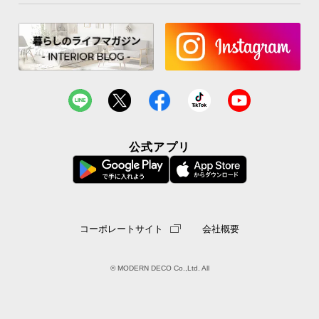
REACHとは
人体や環境の安全を目的に、EU全
域で化学物質を管轄する機関です。
REACHの安全認可は、国際的にも
安全と認められた証になります。
公式アプリ
全205項目で未検出を記録
REACH規則にて登録されている化学物質全205項目
中、全て未検出を記録しました。
コーポレートサイト
会社概要
試験内容
試験結果
規則で有害認定されている化学物
全205項目
© MODERN DECO Co.,Ltd. All
質が含まれているか測定
で未検出
※2020年7月3日時点での検査項目です。