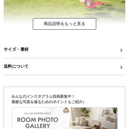
シ
ョ
ッ
ピ
商品説明をもっと見る
ン
グ
ガ
イ
サイズ・素材
ド
送料について
お
支
払
い
に
みんなのインスタグラム投稿募集中！
つ
素敵な写真を撮るためのポイントもご紹介♪
い
て
配