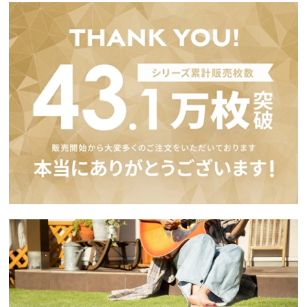
イ
ン
テ
リ
ア
コ
ー
デ
ィ
ネ
ー
ト
か
ら
探
す