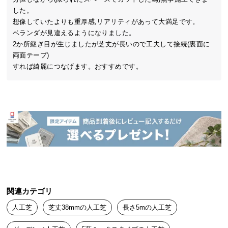
中
した。

型
ふかふかの芝丈
高耐久な2層構
想像していたよりも重厚感,リアリティがあって大満足です。

商
造
ベランダが見違えるようになりました。

品
2か所継ぎ目が生じましたが芝丈が長いので工夫して接続(裏面に
の
両面テープ)

配
すれば綺麗につなげます。おすすめです。
送
に
UVカット加工
EU公認の安全性
ゼロホルム
つ
い
て
小
他を圧倒するクオリティを実現!
型
商
品
関連カテゴリ
の
配
天然芝のような風合いを一年中楽しめる。本物
人工芝
芝丈38mmの人工芝
長さ5mの人工芝
送
志向も唸るプレミアム人工芝
に