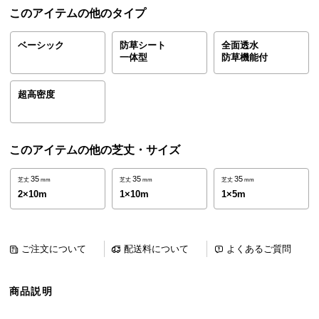
ら
このアイテムの他のタイプ
探
す
ベーシック
防草シート
全面透水
一体型
防草機能付
イ
超高密度
ン
テ
リ
このアイテムの他の芝丈・サイズ
ア
テ
35
35
35
芝丈
mm
芝丈
mm
芝丈
mm
イ
2×10m
1×10m
1×5m
ス
ト
か
ご注文について
配送料について
よくあるご質問
ら
探
す
商品説明