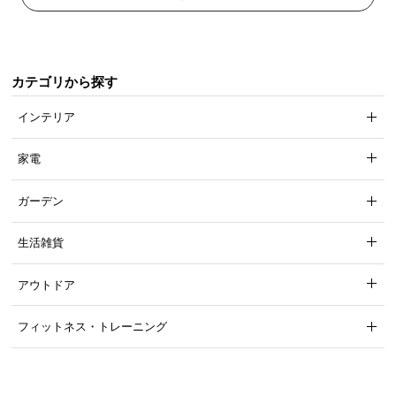
カテゴリから探す
インテリア
家電
ガーデン
「UVカット加工」で色合い長持ち!
生活雑貨
葉に
「UVカット加工」
を施し、紫外線による色褪せ
アウトドア
を軽減。キレイな緑色を長く楽しむことが出来ま
す。
フィットネス・トレーニング