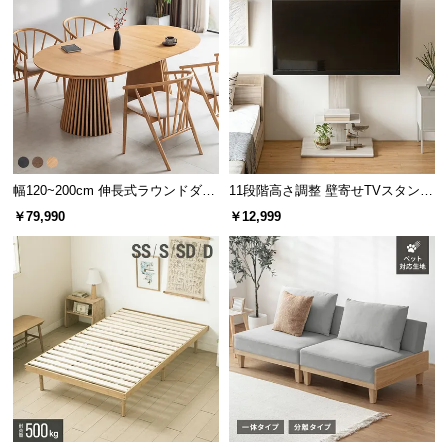
約23.4万本/㎡
約92万本/㎡
葉もボリュームも少ない
密度が高くてふかふか
幅120~200cm 伸長式ラウンドダイ
11段階高さ調整 壁寄せTVスタンド
ニングテーブル 6人掛け 天然木突
キャスター付き 上下左右角度調節
￥79,990
￥12,999
板 美しい格子デザイン
機能
3.9
密度はプロトタイプの約
倍!
芝丈38㎜のふかふかとした触り心地
埋もれるほどに長い芝丈はふかふかとした気持ちの