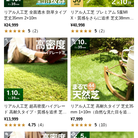
l
l
リアル人工芝 全面透水 防草タイプ
リアル人工芝 プレミアム 5葉MI
芝丈35mm 2×10m
X・質感をさらに追求 芝丈38mm 2
×10m
¥24,999
¥40,998
5
（2）
5
（2）
グレードアップした自然で美しいつや
特殊な
「つや消し加工」
で葉の不自然な光の反射を
抑え、より自然で美しい質感を再現しました。
リアル人工芝 超高密度ハイグレー
リアル人工芝 高耐久タイプ 芝丈35
ド 高耐久タイプ・質感を追求 芝丈
mm 1×10m（自然な見た目を追
35mm 1×10m
求・U字ピン付属）
¥13,999
¥7,999
4.75
（4）
5
（10）