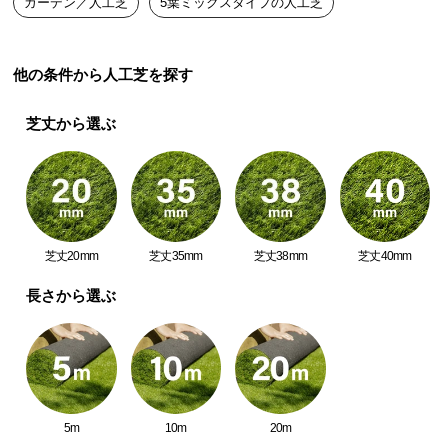
ガーデン／人工芝
5葉ミックスタイプの人工芝
緑豊かな芝は寝転びたくなるほど、ふっかふか。特
つ
殊加工した5種の葉でグレードアップしたリアルな見
た目としっとりなめらかな質感は、五感で感じる気
い
持ちよさ。毎日の暮らしに美しい彩りと癒しを添え
て
他の条件から人工芝を探す
ませんか?
開
芝丈から選ぶ
梱
設
置
サ
ー
ビ
芝丈20mm
芝丈35mm
芝丈38mm
芝丈40mm
ス
長さから選ぶ
に
つ
い
て
搬
5m
10m
20m
天然芝のようにリアルな質感
入