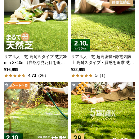
情
報
ウェーブ葉
20%
グリーン
©
M
ウェーブ葉
20%
オータムカラー
O
D
E
R
リアル人工芝 高耐久タイプ 芝丈35
リアル人工芝 超高密度+静電気防
N
mm 2×10m（自然な見た目を追
止 高耐久タイプ・質感を追求 芝丈
5
リアルを追求した
種のミックス葉!
求・U字ピン付属）
35mm 2×10m
D
¥16,999
¥32,999
4.73
（26）
5
（1）
E
C
O
C
アースカラーが持つ自然の風合い
o.,
L
自然色に近い落ち着いたアースカラーは馴染みがよ
t
く、さらにリアリティーが増します。
d.
A