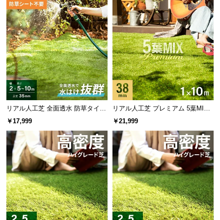
超高密度で抜群のクッション性
約92万本/㎡
の超高密度でクッション性アップ！芝本
数を増やすことで耐久度も増し、美しい緑を保ちま
す。
リアル人工芝 全面透水 防草タイプ
リアル人工芝 プレミアム 5葉MI
芝丈35mm 2×5~10m
X・質感をさらに追求 芝丈38mm 1
￥17,999
￥21,999
×10m