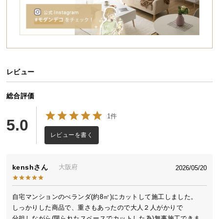
送
料
に
こちらは
2m×5m
タイプのページです
つ
い
て
レビュー
たくさんのお客様に選ばれる理由
大
総合評価
「あったらいいな」をカタチにした、同価格帯で最
型
高クラスのクオリティを実現しました。
商
1件
5.0
品
の
レビューを書く
配
送
に
kensh
大阪府
2026/05/20
つ
5種のミックス葉
自然なつや消し
い
自宅マンションのべランダ(約8㎡)にカットして施工しました。

て
しっかりした商品で、重さもあったので大人２人がかりで

分担しながら(限られたスペースでカットした為)無事施工できま
ぎっしり高密度