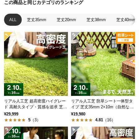
この商品と同じカテゴリのランキング
サ
ポ
ALL
芝丈35mm
芝丈20mm
芝丈38mm
芝丈40mm
ー
ト
お
知
ラッシュ
葉の種類
グリーン
ら
せ
プレーン葉
20%
グリーン
ブ
プレーン葉
リアル人工芝 超高密度ハイグレー
リアル人工芝 防草シート一体型タ
ロ
フレッシュ
20%
ド 高耐久タイプ・質感を追求 芝丈
イプ 芝丈35mm 2×10m（自然な見
グ
グリーン
35mm 2×10m
た目追求・U字ピン付）
¥29,999
¥19,980
5
（3）
4.81
（16）
プレーン葉
オリーブ
20%
企
グリーン
業