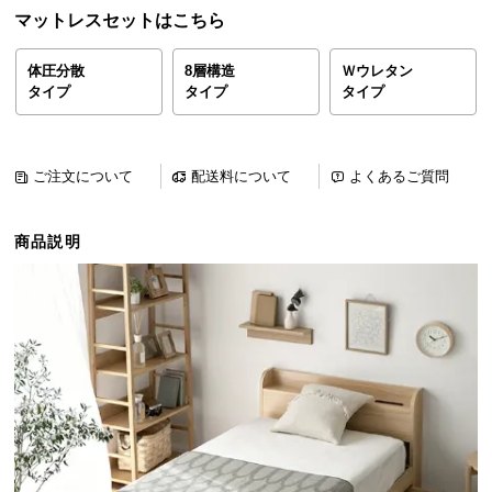
ら
マットレスセットはこちら
探
す
体圧分散
8層構造
Ｗウレタン
タイプ
タイプ
タイプ
イ
ン
ご注文について
配送料について
よくあるご質問
テ
リ
商品説明
ア
テ
イ
ス
ト
か
ら
探
す