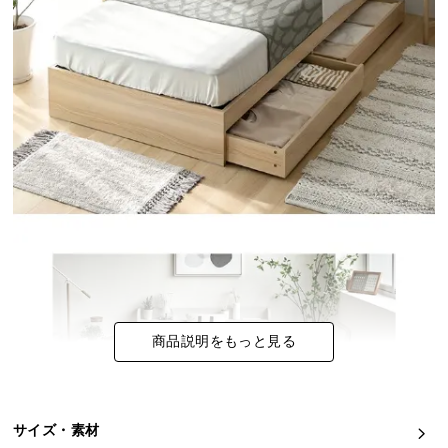
イ
ン
テ
リ
ア
コ
ー
デ
ィ
ネ
ー
ト
か
ら
商品説明をもっと見る
探
す
サイズ・素材