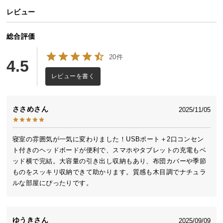
中
レビュー
型
商
総合評価
品
の
20件
配
4.5
送
レビューを書く
に
つ
い
ささめ
2025/11/05
て
寝室の雰囲気が一気に変わりました！USBポート＋2口コンセン
小
ト付きのヘッドボードが便利で、スマホやタブレットの充電もベ
型
ッド横で完結。大容量の引き出し収納もあり、布団カバーや季節
商
ものをスッキリ収納できて助かります。質感も木目調でナチュラ
品
ルな部屋にぴったりです。
の
配
送
ゆうき
2025/09/09
に