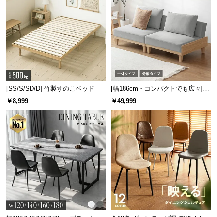
[SS/S/SD/D] 竹製すのこベッド
[幅186cm・コンパクトでも広々] 3
人掛けソファベッド リクライニン
￥8,999
￥49,999
グ 天然木フレーム 北欧