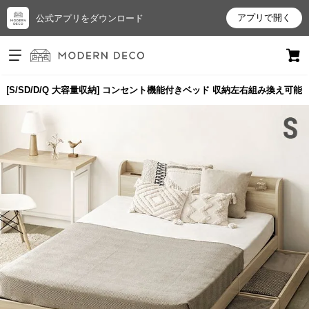
アプリで開く
公式アプリをダウンロード
ログイン
新規会員登録
[S/SD/D/Q 大容量収納] コンセント機能付きベッド 収納左右組み換え可能
お
気
に
入
り
ア
イ
テ
ム
最