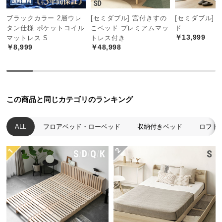
保
証
ブラックカラー 2層ウレ
[セミダブル] 宮付きすの
[セミダブル] 
に
タン仕様 ポケットコイル
こベッド プレミアムマッ
ド
つ
￥13,999
マットレス S
トレス付き
￥8,999
￥48,998
い
て
会
員
この商品と同じカテゴリのランキング
規
約
ALL
フロアベッド・ローベッド
収納付きベッド
ロフト
に
つ
い
て
お
客
様