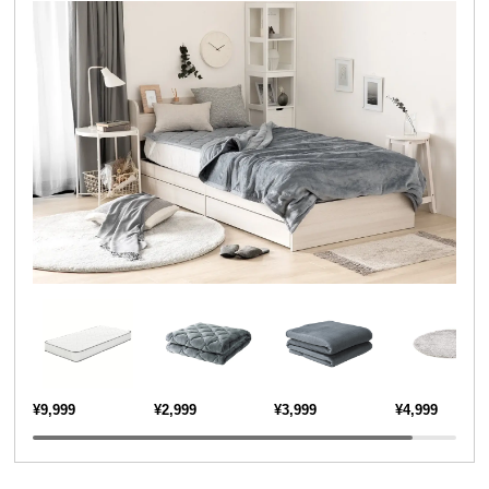
送
料
に
つ
い
て
大
型
商
品
の
配
送
に
つ
¥9,999
¥2,999
¥3,999
¥4,999
い
て