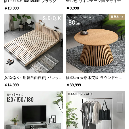
幅120/140/160/180cm ブラックフ
全12色 ヴィンテージ調 デザイナー
レーム ダイニング 大理石調 4人掛
ズシェルチェア
￥19,999
￥9,998
け
[S/D/Q/K・組替自由自在] パレット
幅80cm 天然木突板 ラウンドセン
ベッド 8/12/16枚セット
ターテーブル 美しい格子デザイン
￥14,999
￥39,999