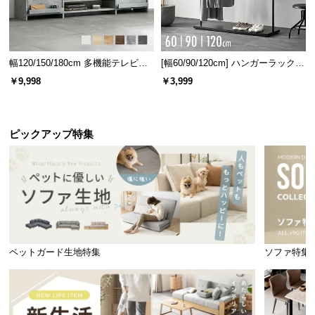
幅120/150/180cm 多機能テレビボ
[幅60/90/120cm] ハンガーラック
ード 木目/石目調 オープン収納・
スチール 4段階高さ調節 サイドフ
￥9,998
￥3,999
引き出し収納付き
ック オープンラック シンプル
ピックアップ特集
ペットガード生地特集
ソファ特集