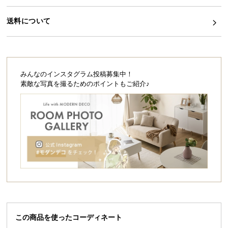
シ
ョ
送料について
ッ
ピ
ン
グ
ガ
みんなのインスタグラム投稿募集中！
イ
素敵な写真を撮るためのポイントもご紹介♪
ド
お
支
払
い
に
つ
い
て
この商品を使ったコーディネート
配