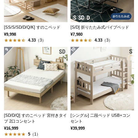
l
l
[SS/S/SD/D/Q/K] すのこベッド
[S/D] 折りたたみ式パイプベッド
¥9,998
¥7,980
4.33
（3）
4.33
（3）
[SD/D/Q] すのこベッド 宮付きタイ
[シングル] 二段ベッド USB+コン
プ 2口コンセント
セント
¥16,999
¥39,999
5
（1）