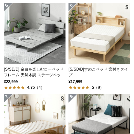
情
報
©
M
O
D
E
R
N
D
[S/SD/D] 余白を楽しむローベッド
[S/SD/D]すのこベッド 宮付きタイ
E
フレーム 天然木調 ステージベッド
プ
C
2口コンセントタイプ
¥22,999
¥17,999
O
4.75
（4）
5
（9）
C
o.,
L
t
d.
A