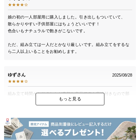
つ
い
娘の初の一人部屋用に購入しました。引き出しもついていて、

て
散らかりやすい子供部屋にはちょうどいいです！

色合いもナチュラルで飽きがこないです。

開
梱
ただ、組み立ては一人だとかなり厳しいです。組み立てをするな
設
ら二人以上いることをお勧めします。
置
サ
ー
ゆず
2025/08/28
ビ
ス
に
組み立て時間かかりましたが素敵な商品です！収納付きなので部
もっと見る
つ
屋がすっきりしました
い
て
らな
2025/04/20
搬
入