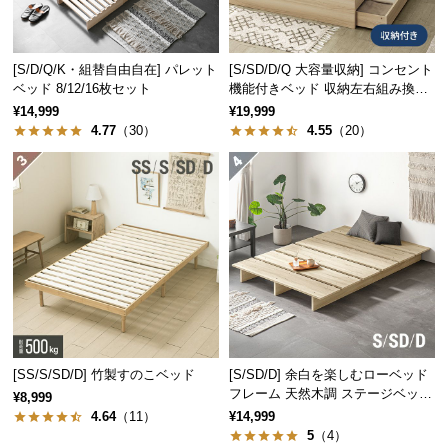
サ
ポ
ー
[S/D/Q/K・組替自由自在] パレット
[S/SD/D/Q 大容量収納] コンセント
ベッド 8/12/16枚セット
機能付きベッド 収納左右組み換え
ト
可能
¥14,999
¥19,999
4.77
（30）
4.55
（20）
お
知
ら
せ
ブ
ロ
グ
[SS/S/SD/D] 竹製すのこベッド
[S/SD/D] 余白を楽しむローベッド
フレーム 天然木調 ステージベッド
¥8,999
ロボット掃除機対応
4.64
（11）
¥14,999
企
5
（4）
業