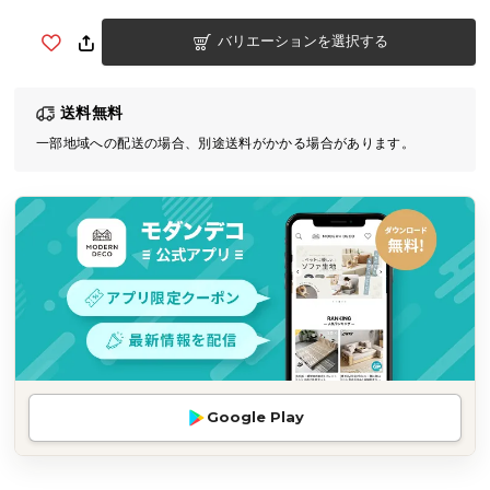
気
バリエーションを選択する
ア
イ
テ
送料無料
ム
一部地域への配送の場合、別途送料がかかる場合があります。
ラ
ン
キ
ン
グ
商
品
カ
テ
Google Play
ゴ
リ
か