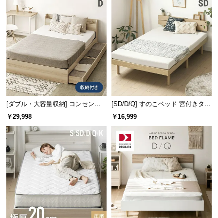
[ダブル・大容量収納] コンセント
[SD/D/Q] すのこベッド 宮付きタイ
機能付きベッド 収納左右組み換え
プ 2口コンセント
￥29,998
￥16,999
可能