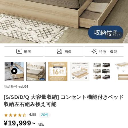
近
チ
ェ
ッ
ク
し
1
/
19
た
ア
動画
画像
特徴・機能
イ
テ
ム
商品番号
ysb04
特
集
[S/SD/D/Q 大容量収納] コンセント機能付きベッド
一
収納左右組み換え可能
覧
4.55
20件
¥
19,999
~
税込
人