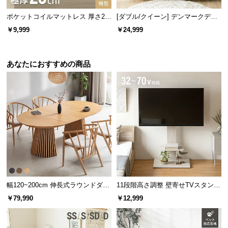
ポケットコイルマットレス 厚さ20
[ダブル/クイーン] デンマークデザ
cm S/SD/D/Q/K
イン ベッドフレーム 木目調
￥9,999
￥24,999
あなたにおすすめの商品
幅120~200cm 伸長式ラウンドダイ
11段階高さ調整 壁寄せTVスタンド
ニングテーブル 6人掛け 天然木突
キャスター付き 上下左右角度調節
￥79,990
￥12,999
板 美しい格子デザイン
機能