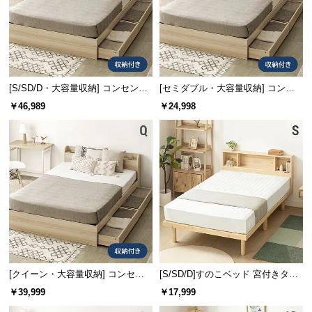
[S/SD/D・大容量収納] コンセント
[セミダブル・大容量収納] コンセ
機能付きベッド 超極厚マットレス
ント機能付きベッド 収納左右組み
￥46,989
￥24,998
付き
換え可能
[クイーン・大容量収納] コンセン
[S/SD/D]すのこベッド 宮付きタイ
ト機能付きベッド 収納左右組み換
プ
￥39,999
￥17,999
え可能