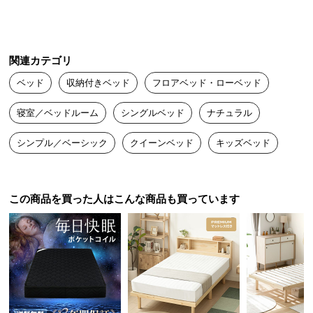
以前同じタイプのダブルベットを購入しましたが使い心地も良か
経
ったのでシングルベッドも購入しました。１人で作るのは大変で
路
すが説明書も丁寧に書いてあるので作れます。
に
つ
関連カテゴリ
い
ベッド
収納付きベッド
フロアベッド・ローベッド
りえ
て
2025/02/19
寝室／ベッドルーム
シングルベッド
ナチュラル
返
可愛い！組み立ては時間かかります。説明書に注意書きをもっと
品・
シンプル／ベーシック
クイーンベッド
キッズベッド
増やして欲しい。部品の向きなど。
キ
ャ
ン
この商品を買った人はこんな商品も買っています
セ
ル
に
つ
い
て