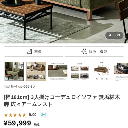
近
チ
ェ
ッ
ク
し
1
/
21
た
ア
画像
特徴・機能
イ
テ
ム
商品番号
ds-065-3p
特
集
[幅181cm] 3人掛けコーデュロイソファ 無垢材木
一
脚 広々アームレスト
覧
5.00
3件
¥
59,999
税込
人