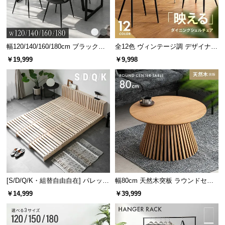
幅120/140/160/180cm ブラックフ
全12色 ヴィンテージ調 デザイナー
レーム ダイニング 大理石調 4人掛
ズシェルチェア
￥19,999
￥9,998
け
[S/D/Q/K・組替自由自在] パレット
幅80cm 天然木突板 ラウンドセン
ベッド 8/12/16枚セット
ターテーブル 美しい格子デザイン
￥14,999
￥39,999