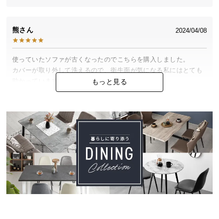
中
型
商
熊
2024/04/08
品
の
使っていたソファが古くなったのでこちらを購入しました。

配
カバーが取り外して洗えるので、衛生面が気になる私にはとても
送
助かっています。

もっと見る
に
ありがとうございます！
つ
い
て
小
型
商
品
の
配
送
に