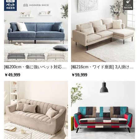
保
証
に
つ
い
て
会
員
規
[幅200cm・傷に強いペット対応生
[幅216cm・ワイド座面] 3人掛けカ
地も] 3人掛けストレートソファ ご
ウチソファ ブラックスチール脚 L
約
￥49,999
￥59,999
ろ寝できるゆったりサイズ
字 ホテルライク 高級感 ペットガ
に
ード生地
つ
い
て
お
客
様