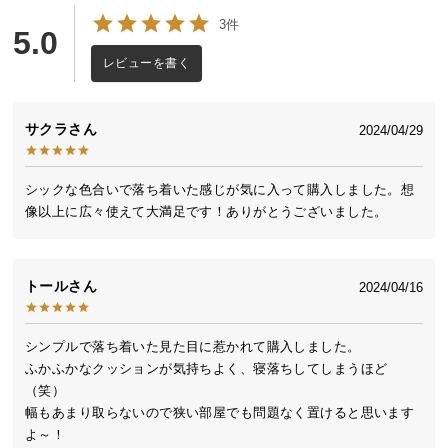
送
3件
5.0
料
に
レビューを書く
つ
い
サクラ
2024/04/29
て
大
シックな色合いで落ち着いた感じが気に入って購入しました。想
型
像以上に広々使えて大満足です！ありがとうございました。
商
品
の
トール
2024/04/16
配
送
に
シンプルで落ち着いた見た目に惹かれて購入しました。

つ
ふかふかなクッションが気持ちよく、寝落ちしてしまうほど
い
（笑）

て
幅もあまり取らないので狭い部屋でも問題なく置けると思います
よ～！