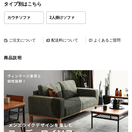
タイプ別はこちら
ら
探
カウチソファ
2人掛けソファ
す
イ
ご注文について
配送料について
よくあるご質問
ン
テ
商品説明
リ
ア
テ
イ
ス
ト
か
ら
探
す