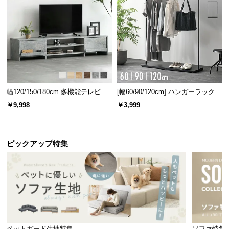
幅120/150/180cm 多機能テレビボ
[幅60/90/120cm] ハンガーラック
ード 木目/石目調 オープン収納・
スチール 4段階高さ調節 サイドフ
￥9,998
￥3,999
引き出し収納付き
ック オープンラック シンプル
ピックアップ特集
ペットガード生地特集
ソファ特集