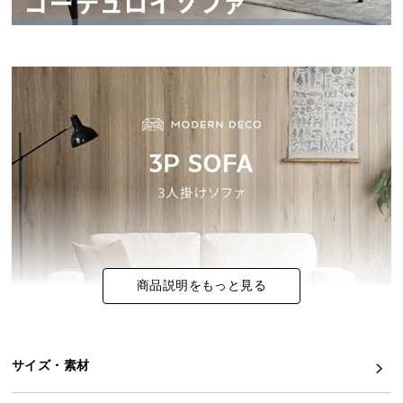
イ
ン
テ
リ
ア
コ
ー
デ
ィ
ネ
ー
ト
か
商品説明をもっと見る
ら
探
す
サイズ・素材