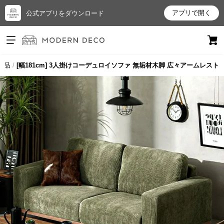
アプリで開く
公式アプリをダウンロード
ログイン
新規会員登録
商品
[幅181cm] 3人掛けコーデュロイソファ 無垢材木脚 広々アームレスト
お
気
に
入
り
ア
イ
テ
ム
最