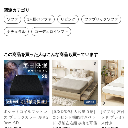
つ
関連カテゴリ
い
て
ソファ
3人掛けソファ
リビング
ファブリックソファ
ナチュラル
コーデュロイソファ
開
梱
設
置
この商品を買った人はこんな商品も買っています
サ
ー
ビ
ス
に
つ
い
て
ポケットコイルマットレ
[S/SD/D/Q 大容量収納]
[ダブル] 宮付
ス ブラックカラー 厚さ2
コンセント機能付きベッ
ッド プレミア
搬
0cm SD
ド 収納左右組み換え可能
ス付き
入