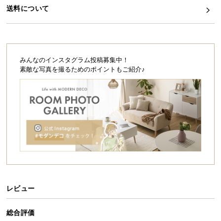
シ
送料について
ョ
ッ
ピ
ン
グ
みんなのインスタグラム投稿募集中！
ガ
素敵な写真を撮るためのポイントもご紹介♪
イ
ド
お
支
払
い
に
つ
い
レビュー
て
総合評価
配