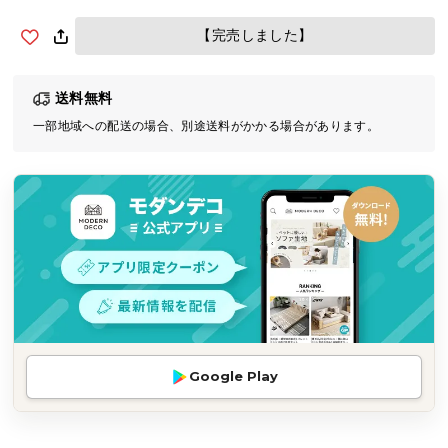
気
【完売しました】
ア
イ
テ
送料無料
ム
一部地域への配送の場合、別途送料がかかる場合があります。
ラ
ン
キ
ン
グ
商
品
カ
テ
Google Play
ゴ
リ
か