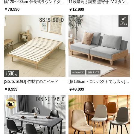
l
幅120~200cm 伸長式ラウンドダイ
11段階高さ調整 壁寄せTVスタンド
ニングテーブル 6人掛け 天然木突
キャスター付き 上下左右角度調節
l
￥79,990
￥12,999
板 美しい格子デザイン
機能
[SS/S/SD/D] 竹製すのこベッド
[幅186cm・コンパクトでも広々] 3
人掛けソファベッド リクライニン
￥8,999
￥49,999
グ 天然木フレーム 北欧