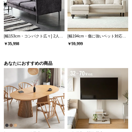
情
報
©
M
O
[幅153cm・コンパクト広々] 2人掛
[幅194cm・傷に強いペット対応生
D
けモダンソファ ブラックスチール
地] 3人掛けカウチソファ ヘッドレ
￥35,998
￥59,999
E
脚 ホテルライク 高級感
スト付 レイアウト自由 広々設計
R
N
あなたにおすすめの商品
D
E
C
O
C
o.,
L
t
d.
A