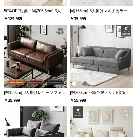
サ
50%OFF対象！[幅206.5cm] 3人掛
[幅165cm] 3人掛けマルチカラーソ
ポ
けソファ
ファ
￥129,989
￥39,999
ー
ト
お
知
ら
せ
ブ
[幅189cm] 3人掛けレザーソファ モ
[幅200cm・傷に強いペット対応生
ダン ヴィンテージ スクエアフォル
地] 3人掛けストレートソファ ごろ
ロ
￥39,999
￥59,999
ム
寝できるゆったりサイズ
グ
企
業