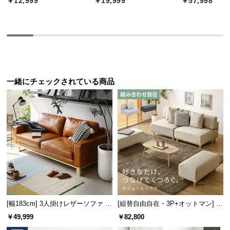
￥12,999
￥19,999
￥57,998
経
路
に
つ
い
て
一緒にチェックされている商品
返
品・
キ
ャ
ン
セ
ル
に
つ
い
[幅183cm] 3人掛けレザーソファ 木
[組替自由自在・3P+オットマン] モ
て
脚 2人掛け ヴィンテージ風 スクエ
ジュールソファ アームレス 天然木
￥49,999
￥82,800
アフォルム
脚 洗えるカバー