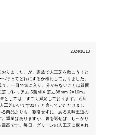
久な
UVカット
構造
加工
2024/10/13
ゼロホル
ム
ておりました。が、家族で人工芝を敷こう！と
ーへ行ってどれにするか検討しておりました。
のHPを見て、一目で気に入り、分からないことは質問
レミアム 5葉MIX 芝丈38mm 2×10m』
結果としては、すごく満足しております。近所
人工芝いいですね♪」と言っていただけまし
クオリティを実現!
いる商品よりも、割引せずに、ある意味王道の
す。重量はありますが、裏を返せば、しっかり
も最高です。毎日、グリーンの人工芝に癒され