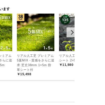
m
タイプのページです
います
に選ばれる理由
、同価格帯で最高クラスのクオリティを実
レミアム
リアル人工芝 プレミアム
リアル人工芝 高密度防草
リ
をさらに追
5葉MIX・質感をさらに追
シート 2×50m
シ
￥11,980
￥
×5m
求 芝丈38mm 1×5m 防
草シート付
￥15,498
然なつ
ぎっしり
消し
高密度