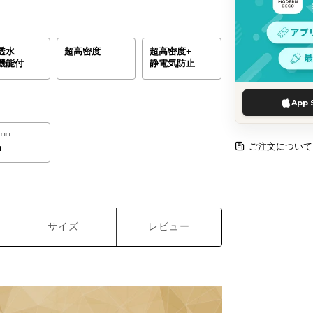
透水
超高密度
超高密度+
機能付
静電気防止
App 
mm
ご注文について
m
サイズ
レビュー