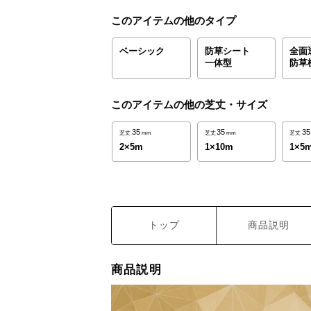
このアイテムの他のタイプ
ベーシック
防草シート
全面
一体型
防草
このアイテムの他の芝丈・サイズ
35
35
35
芝丈
mm
芝丈
mm
芝丈
2×5m
1×10m
1×5
トップ
商品説明
商品説明