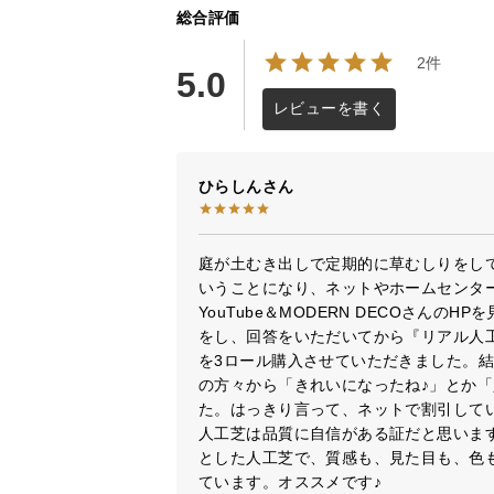
の芝丈
総合評価
高耐
2件
5.0
2層
レビューを書く
ひらしん
EU公認の
安全性
庭が土むき出しで定期的に草むしりをし
いうことになり、ネットやホームセンタ
YouTube＆MODERN DECOさん
をし、回答をいただいてから『リアル人工芝 プ
を3ロール購入させていただきました。
の方々から「きれいになったね♪」とか「
他を圧倒する
た。はっきり言って、ネットで割引して
人工芝は品質に自信がある証だと思いま
とした人工芝で、質感も、見た目も、色
ています。オススメです♪