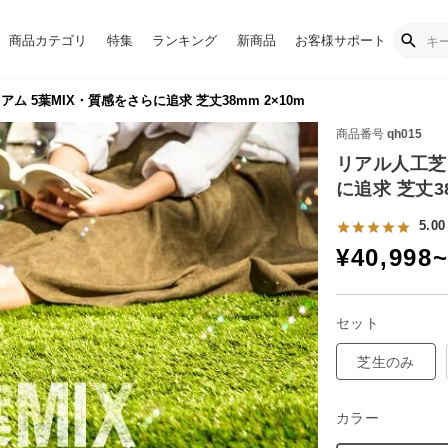
商品カテゴリ
特集
ランキング
新商品
お客様サポート
ム 5葉MIX・質感をさらに追求 芝丈38mm 2×10m
商品番号
qh015
リアル人工芝
に追求 芝丈38
5.00
¥
40,998
セット
芝生のみ
カラー