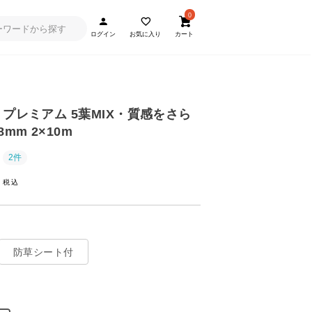
0
ログイン
お気に入り
カート
 プレミアム 5葉MIX・質感をさら
mm 2×10m
2件
~
防草シート付