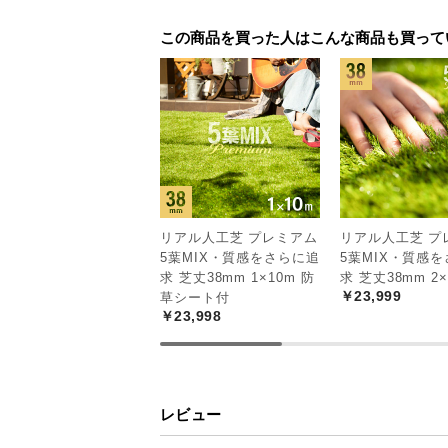
こちらは
2m×10
この商品を買った人はこんな商品も買って
たくさんのお客様
「あったらいいな」をカタチにした
現しました。
リアル人工芝 プレミアム
リアル人工芝 プ
5葉MIX・質感をさらに追
5葉MIX・質感
求 芝丈38mm 1×10m 防
求 芝丈38mm 2
￥23,999
草シート付
￥23,998
5種のミ
自
ックス葉
や
レビュー
ふかふか