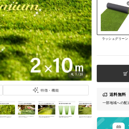
ラッシュグリーン
1
/
20
特徴・機能
送料無料
一部地域への配