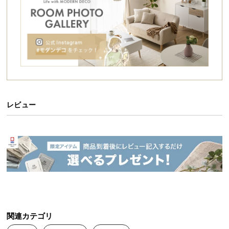
シ
ョ
ッ
ピ
ン
グ
ガ
イ
ド
レビュー
お
支
払
い
に
つ
とろけるようなタッチのラビットファー
い
て
フィラメント糸でふわふわなラビットファーの毛並
関連カテゴリ
みを再現。とろけるような極上のやわらかさに包ま
配