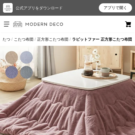
アプリで開く
公式アプリをダウンロード
ログイン
新規会員登録
こたつ
こたつ布団
正方形こたつ布団
ラビットファー 正方形こたつ布団
お
気
に
入
り
ア
イ
テ
ム
最