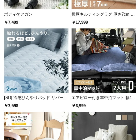
サ
ポ
ボディケアガン
極厚キルティングラグ 厚さ7cm 24
抗菌・防臭加工で清潔さをキープ
0×185cm
ー
￥7,499
￥17,999
ト
清潔に使用していただけるように、ニオイを抑える
抗菌防臭加工が施されています。
お
知
ら
せ
ブ
[SD] 冷感ひんやりパッド リバーシ
エアピロー付き車中泊マット 幅13
ロ
ブル 速乾 抗菌 洗える
2cm
￥3,598
￥6,999
グ
企
業