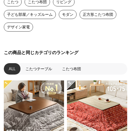
れます。
こたつ
こたつ布団
リビング
送
料
子ども部屋／キッズルーム
モダン
正方形こたつ布団
に
つ
デザイン家電
い
て
大
この商品と同じカテゴリのランキング
型
商
ALL
こたつテーブル
こたつ布団
品
の
配
フィラメント糸とは
送
長い繊維を何本かで束ね、撚り合わ
に
せた糸のこと。毛羽立ちが少なく、
つ
耐久性にも優れています。
い
て