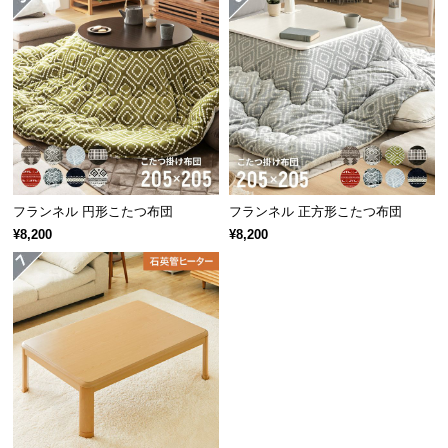
つ
中綿たっぷりのふんわりボリューム
い
て
ふかふかなこたつ布団は中綿がたっぷり詰まってい
開
て、こたつ内の暖かさをキープします。
梱
設
置
サ
フランネル 円形こたつ布団
フランネル 正方形こたつ布団
ー
¥8,200
¥8,200
ビ
ス
に
つ
い
て
搬
充填量
約300g
入