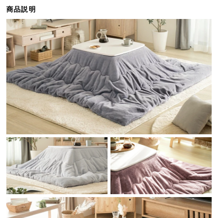
ら
商品説明
探
す
イ
ン
テ
リ
ア
テ
イ
ス
ト
か
ら
探
す