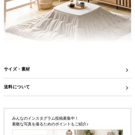
イ
ン
テ
リ
ア
コ
ー
デ
ィ
サイズ・素材
ネ
思わず頬ずりしたくなる、ふわふわであったか
ー
いこたつ布団
ト
送料について
か
ふわふわなラビットファーを使用した、淡い色合い
が可愛いこたつ布団。思わず頬ずりしたくなるほど
ら
やわらかで肌触りがよく、裏地には保温性に優れた
探
シープボアを使っているため寒い季節も快適に過ご
す
せます。
みんなのインスタグラム投稿募集中！
素敵な写真を撮るためのポイントもご紹介♪