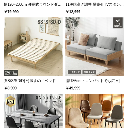
エコテックス®認証とは
l
幅120~200cm 伸長式ラウンドダイ
11段階高さ調整 壁寄せTVスタンド
l
有害物質の影響を無くすことを目的として、繊維
ニングテーブル 6人掛け 天然木突
キャスター付き 上下左右角度調節
￥79,990
￥12,999
製品の製造工程や原料に適用される国際的な試
板 美しい格子デザイン
機能
験・認証システム。環境や働く人に配慮した生産
体制であるかも厳しくチェックされる、人にも地
球にも優しい繊維製品である証です。
洗濯機で丸洗いOK
自宅で洗濯ができるため、清潔さとボリューム感を
[SS/S/SD/D] 竹製すのこベッド
[幅186cm・コンパクトでも広々] 3
キープできます。
人掛けソファベッド リクライニン
￥8,999
￥49,999
グ 天然木フレーム 北欧