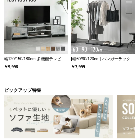
幅120/150/180cm 多機能テレビボ
[幅60/90/120cm] ハンガーラック
ード 木目/石目調 オープン収納・
スチール 4段階高さ調節 サイドフ
￥9,998
￥3,999
引き出し収納付き
ック オープンラック シンプル
ピックアップ特集
充実のアフターサービス