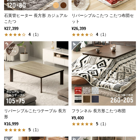
中
型
触り心地を追求した密度
石英管ヒーター 長方形 カジュアル
リバーシブルこたつ こたつ布団セ
商
高密度な
360g/㎡
の生地を使用し、たっぷりの密度で
こたつ
ット
品
優しい触り心地に仕上げました。
¥27,399
¥26,399
の
4
（1）
4
（1）
配
送
に
つ
い
て
小
型
商
品
リバーシブルこたつテーブル 長方
フランネル 長方形こたつ布団
形
の
¥9,400
密度
360g/㎡
¥16,999
5
（1）
配
5
（1）
送
に