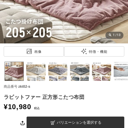
近
チ
ェ
ッ
ク
し
1
/
13
た
ア
画像
特徴・機能
イ
テ
ム
商品番号
zkt02-s
特
集
ラビットファー 正方形こたつ布団
一
¥
10,980
覧
税込
バリエーションを選択する
人