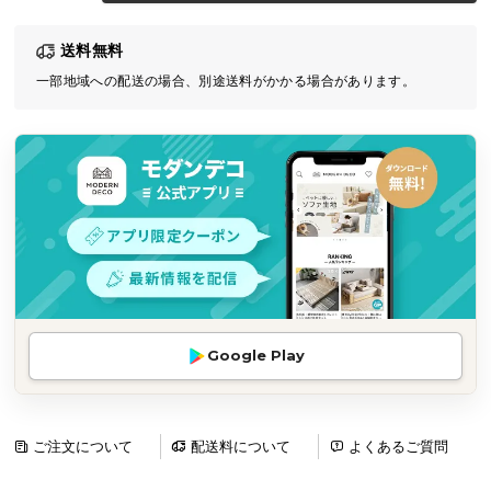
気
送料無料
ア
イ
一部地域への配送の場合、別途送料がかかる場合があります。
テ
ム
ラ
ン
キ
ン
グ
商
Google Play
品
カ
テ
ゴ
ご注文について
配送料について
よくあるご質問
リ
か