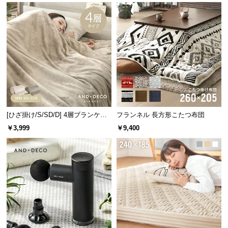
保
証
に
バチッを減らす静電気防止素材
つ
い
て
静電気の発生を抑える加工が施しており、冬場のス
トレスも軽減します。
会
員
規
[ひざ掛け/S/SD/D] 4層ブランケッ
フランネル 長方形こたつ布団
約
ト
￥3,999
￥9,400
に
つ
い
て
お
客
様