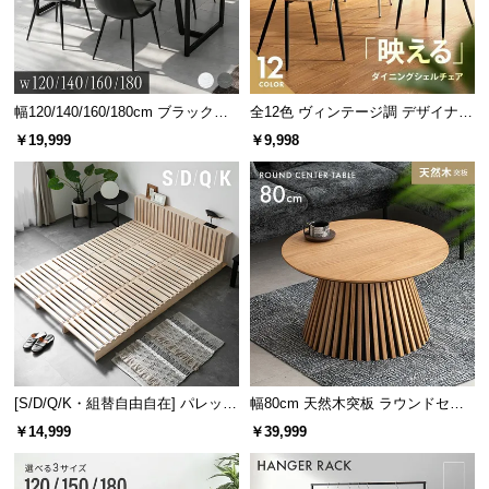
幅120/140/160/180cm ブラックフ
全12色 ヴィンテージ調 デザイナー
レーム ダイニング 大理石調 4人掛
ズシェルチェア
￥19,999
￥9,998
け
洗濯時に若干色落ち・色移りする場合がございま
すのでご注意ください。
カラーバリエーション
モカベージュ
[S/D/Q/K・組替自由自在] パレット
幅80cm 天然木突板 ラウンドセン
MOCHA BEIGE
ベッド 8/12/16枚セット
ターテーブル 美しい格子デザイン
￥14,999
￥39,999