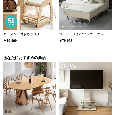
情
報
安心安全なエコテックス®認証取得
©
M
繊維製品の国際的な安全基準、エコテックス®スタン
O
ダード100を取得。350種類以上の有害化学物質試験
D
キャスター付きキッズチェア
コーデュロイ2Pソファ + オットマ
等をクリアしているため、安心安全です。
ン
E
￥10,999
￥79,998
R
N
D
あなたにおすすめの商品
E
C
O
C
o.,
L
t
d.
A