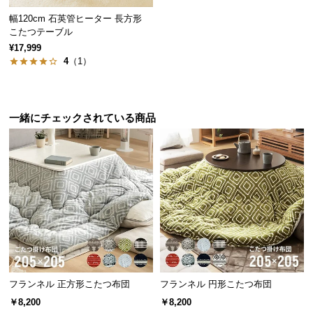
経
幅120cm 石英管ヒーター 長方形
路
こたつテーブル
に
¥17,999
つ
ふわふわな裏面シープボア
4
（1）
い
て
まるで羊毛のようなもこもこふわふわなシープボア
生地。保温性と防寒性に優れています。
一緒にチェックされている商品
返
品・
キ
ャ
ン
セ
ル
に
つ
い
て
フランネル 正方形こたつ布団
フランネル 円形こたつ布団
￥8,200
￥8,200