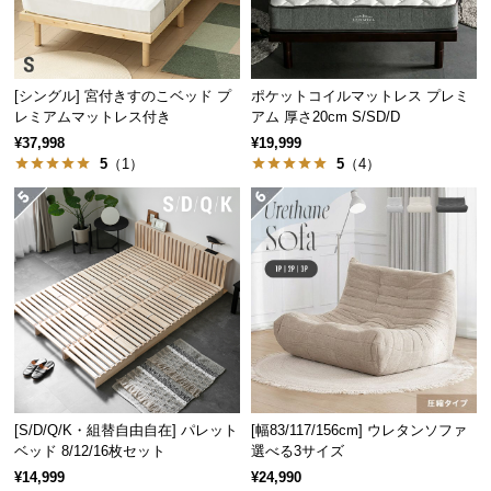
保
証
に
つ
[シングル] 宮付きすのこベッド プ
ポケットコイルマットレス プレミ
い
レミアムマットレス付き
アム 厚さ20cm S/SD/D
て
¥37,998
¥19,999
5
（1）
5
（4）
会
員
規
約
に
つ
い
て
[S/D/Q/K・組替自由自在] パレット
[幅83/117/156cm] ウレタンソファ
お
ベッド 8/12/16枚セット
選べる3サイズ
客
¥14,999
¥24,990
様