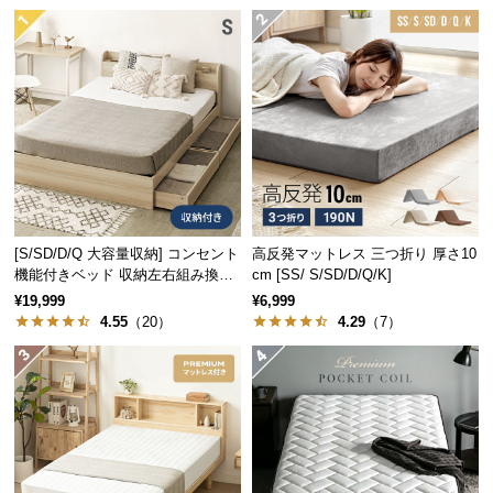
経
路
に
つ
い
て
返
品・
キ
[S/SD/D/Q 大容量収納] コンセント
高反発マットレス 三つ折り 厚さ10
ャ
機能付きベッド 収納左右組み換え
cm [SS/ S/SD/D/Q/K]
ン
可能
¥19,999
¥6,999
セ
4.55
（20）
4.29
（7）
ル
に
つ
い
て