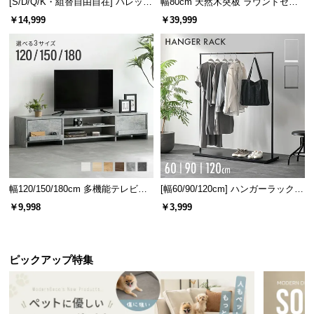
[S/D/Q/K・組替自由自在] パレット
幅80cm 天然木突板 ラウンドセン
ベッド 8/12/16枚セット
ターテーブル 美しい格子デザイン
￥14,999
￥39,999
幅120/150/180cm 多機能テレビボ
[幅60/90/120cm] ハンガーラック
ード 木目/石目調 オープン収納・
スチール 4段階高さ調節 サイドフ
￥9,998
￥3,999
引き出し収納付き
ック オープンラック シンプル
ピックアップ特集