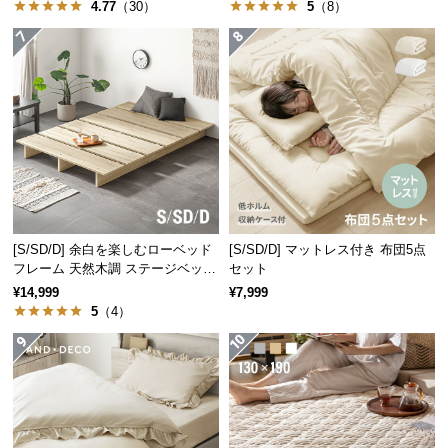
4.77
（30）
5
（8）
サ
ポ
ー
ト
お
知
ら
せ
[S/SD/D] 余白を楽しむローベッド
[S/SD/D] マットレス付き 布団5点
フレーム 天然木調 ステージベッド
セット
ロボット掃除機対応
¥14,999
¥7,999
ブ
5
（4）
ロ
グ
企
業