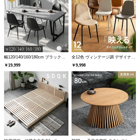
幅120/140/160/180cm ブラックフ
全12色 ヴィンテージ調 デザイナー
レーム ダイニング 大理石調 4人掛
ズシェルチェア
￥19,999
￥9,998
け