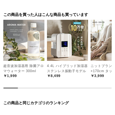
あとは、すぐ壊れなければいいですが、それは現状は判断できな
つ
いので、星4とします。

い
この商品を買った人はこんな商品も買っています
定期的に乾燥させたりして、綺麗に使っていこうと思います。
て
開
梱
設
置
サ
ー
ビ
超音波加湿器用 除菌アロ
4.4L ハイブリッド加湿器
ニットブランケッ
ス
マウォーター 300ml
ステンレス振動子モデル
×170cm タ
￥1,999
￥8,499
￥3,999
に
つ
い
て
この商品と同じカテゴリのランキング
搬
入