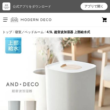
アプリで開く
公式アプリをダウンロード
ログイン
新規会員登録
トップ
寝室／ベッドルーム
4.5L 超音波加湿器 上部給水式
お
気
に
入
り
ア
イ
テ
ム
最