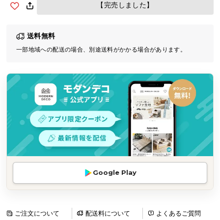
【完売しました】
気
ア
イ
送料無料
テ
一部地域への配送の場合、別途送料がかかる場合があります。
ム
ラ
ン
キ
ン
グ
商
品
カ
Google Play
テ
ゴ
リ
ご注文について
配送料について
よくあるご質問
か