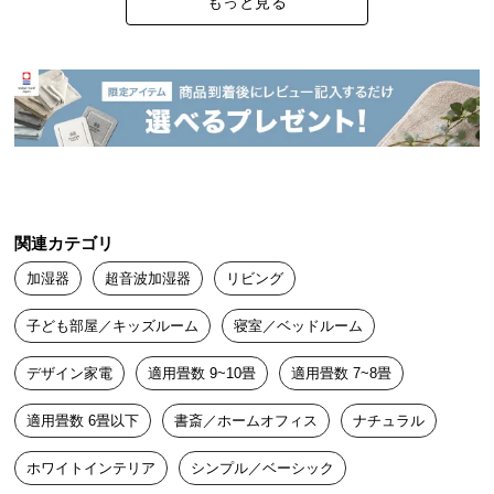
もっと見る
中
ち時間が楽しみです。
型
商
品
SH888
2022/02/03
の
配
送
上部給水の加湿器への買い替えです。ミルキーベージュは、白と
に
木を基調とした部屋になじんでとてもかわいいです。4本の脚には
つ
クッションがついていて、床を傷付けない配慮が嬉しいです。た
い
だ、加湿量をMAXにすると、水の音がやや気になります。
関連カテゴリ
て
加湿器
超音波加湿器
リビング
小
konatsu
2022/01/29
子ども部屋／キッズルーム
寝室／ベッドルーム
型
商
デザイン家電
適用畳数 9~10畳
適用畳数 7~8畳
見た目もシンプルで、加湿力も満足しています。

品
加湿器は手入れが大変といいますが、これは水を追加するのも簡
の
適用畳数 6畳以下
書斎／ホームオフィス
ナチュラル
単。

配
内側にMAX水量のラインもあり、排水方向も書いてあり、悩まず
送
ホワイトインテリア
シンプル／ベーシック
管理できます。

に