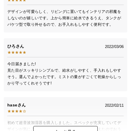
送
料
デザインが可愛らしく、リビングに置いてもインテリアの邪魔を
しないのが嬉しいです。上から簡単に給水できるうえ、タンクが
に
バケツ型で取り外せるので、お手入れもしやすく便利です。
つ
い
て
ひろ
2022/03/06
大
型
今日届きました!

商
見た目がスッキリシンプルで、給水がしやすく、手入れもしやす
品
そう。選んでよかったです。ミストの量がすごくて乾燥からしっ
の
かり守ってくれそうです!
配
送
に
hase
2022/02/11
つ
い
て
初めて超音波加湿器を購入しました。スペックが充実していてデ
ザインが気に入って決めました。かわいい家電が増えたのでおう