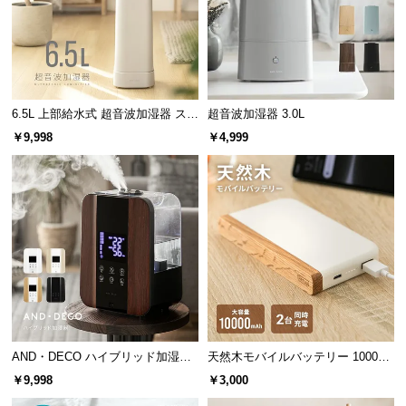
6.5L 上部給水式 超音波加湿器 ステ
超音波加湿器 3.0L
ンレス振動子モデル
￥9,998
￥4,999
AND・DECO ハイブリッド加湿器
天然木モバイルバッテリー 10000m
ステンレス振動子モデル 木目調
Ah USB-C/USB-A 2台同時充電対応
￥9,998
￥3,000