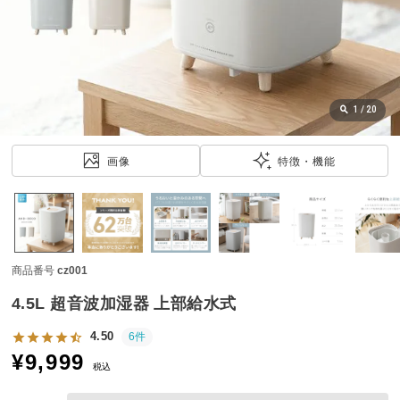
近
チ
ェ
ッ
ク
し
1
/
20
た
ア
画像
特徴・機能
イ
テ
ム
商品番号
cz001
特
集
4.5L 超音波加湿器 上部給水式
一
覧
4.50
6件
¥
9,999
税込
人