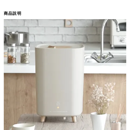
ら
探
商品説明
す
イ
ン
テ
リ
ア
テ
イ
ス
ト
か
ら
探
す