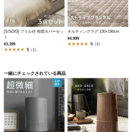
情
報
©
M
[S/SD/D] フリル付 布団カバーセッ
キルティングラグ 130×190cm
O
ト
¥4,999
D
¥3,399
5
（3）
E
5
（1）
R
N
D
E
一緒にチェックされている商品
C
O
C
o.,
L
t
d.
A