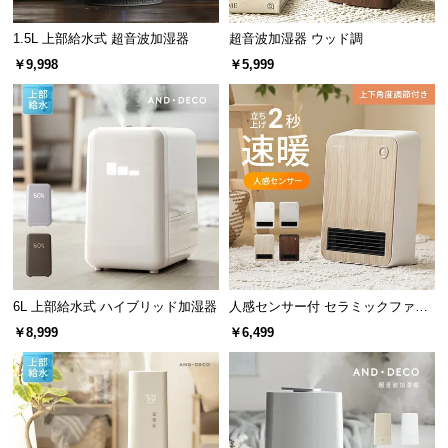
l
l
1.5L 上部給水式 超音波加湿器
超音波加湿器 ウッド調
￥9,998
￥5,999
6L 上部給水式 ハイブリッド加湿器
人感センサー付 セラミックファン
ヒーター 上下角度調節
￥8,999
￥6,499