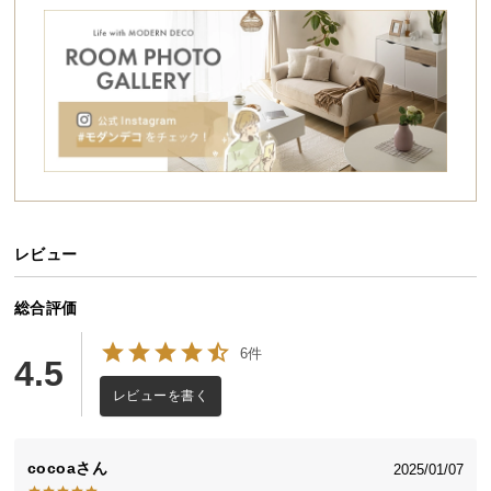
シ
ョ
ッ
ピ
ン
グ
ガ
イ
ド
レビュー
お
支
払
総合評価
い
6件
に
4.5
つ
レビューを書く
い
て
cocoa
2025/01/07
配