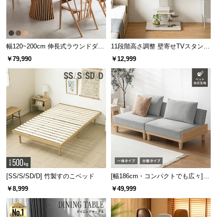
幅120~200cm 伸長式ラウンドダイ
11段階高さ調整 壁寄せTVスタンド
ニングテーブル 6人掛け 天然木突
キャスター付き 上下左右角度調節
￥79,990
￥12,999
板 美しい格子デザイン
機能
[SS/S/SD/D] 竹製すのこベッド
[幅186cm・コンパクトでも広々] 3
人掛けソファベッド リクライニン
￥8,999
￥49,999
グ 天然木フレーム 北欧