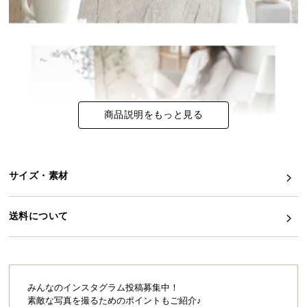
イ
ン
テ
リ
ア
コ
商品説明をもっと見る
ー
デ
ィ
ネ
サイズ・素材
ー
ト
か
送料について
ら
探
す
みんなのインスタグラム投稿募集中！
素敵な写真を撮るためのポイントもご紹介♪