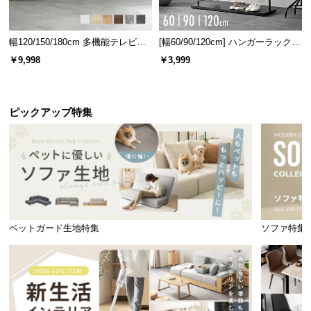
92
約
万本/㎡の超高密度！
幅120/150/180cm 多機能テレビボ
[幅60/90/120cm] ハンガーラック
ード 木目/石目調 オープン収納・
スチール 4段階高さ調節 サイドフ
￥9,998
￥3,999
引き出し収納付き
ック オープンラック シンプル
密度約3.9倍の高級感と心地よさ
葉を多く植え込むことで、クッション性の高い、ソ
ピックアップ特集
フトでふかふかな踏み心地を実現しました。
当社プロトタイプ
当商品
ペットガード生地特集
ソファ特集
約23.4万本/㎡
約92万本/㎡
葉もボリュームも少ない
密度が高くてふかふか