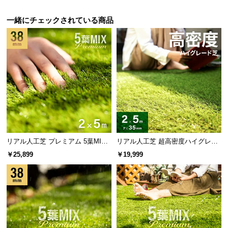
サ
プレーン葉
一緒にチェックされている商品
20%
ポ
グリーン
ー
ト
プレーン葉
フレッシュ
20%
グリーン
お
プレーン葉
知
オリーブ
20%
ら
グリーン
せ
ウェーブ葉
20%
グリーン
リアル人工芝 プレミアム 5葉MI
リアル人工芝 超高密度ハイグレー
X・質感をさらに追求 芝丈38mm 2
ド 高耐久タイプ・質感を追求 芝丈
ブ
￥25,899
￥19,999
ウェーブ葉
×5m 防草シート付
35mm 2×5m
20%
ロ
オータムカラー
グ
企
業