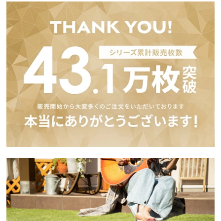
イ
ン
テ
リ
ア
コ
ー
デ
ィ
ネ
ー
ト
か
ら
探
す