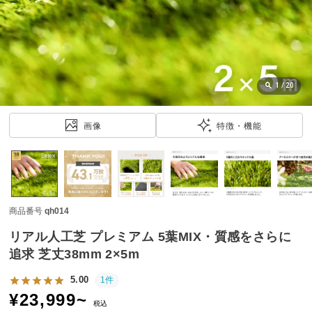
近
チ
ェ
ッ
ク
し
1
/
20
た
ア
画像
特徴・機能
イ
テ
ム
商品番号
qh014
特
集
リアル人工芝 プレミアム 5葉MIX・質感をさらに
一
追求 芝丈38mm 2×5m
覧
5.00
1件
¥
23,999
~
税込
人