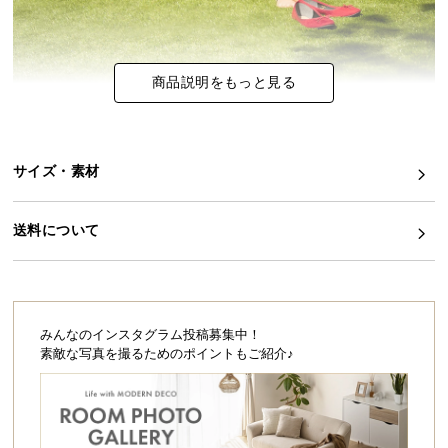
シ
ョ
ッ
ピ
商品説明をもっと見る
ン
グ
ガ
イ
サイズ・素材
ド
送料について
お
支
払
こちらは
2m×5m
タイプのページです
い
に
みんなのインスタグラム投稿募集中！
つ
素敵な写真を撮るためのポイントもご紹介♪
い
て
たくさんのお客様に選ばれる理由
「あったらいいな」をカタチにした、同価格帯で最
配
高クラスのクオリティを実現しました。