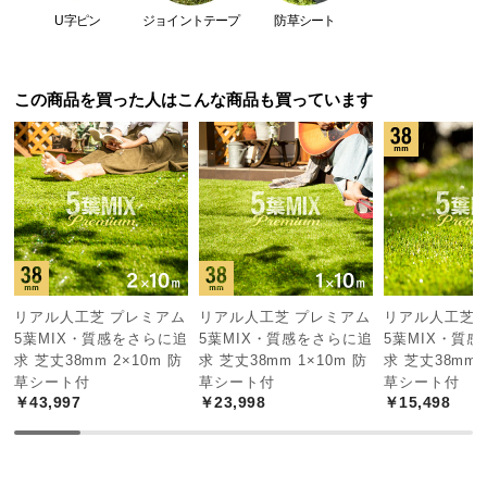
保
U字ピン
ジョイントテープ
防草シート
証
に
5種のこだわりミックス葉
つ
この商品を買った人はこんな商品も買っています
5種類
の色や形が違う葉をミックスすることで、天然
い
芝のようなリアリティーを再現しました。
て
会
員
規
約
に
つ
リアル人工芝 プレミアム
リアル人工芝 プレミアム
リアル人工芝 
い
5葉MIX・質感をさらに追
5葉MIX・質感をさらに追
5葉MIX・質
て
求 芝丈38mm 2×10m 防
求 芝丈38mm 1×10m 防
求 芝丈38mm 
草シート付
草シート付
草シート付
￥43,997
￥23,998
￥15,498
お
ラッシュ
客
葉の種類
グリーン
様