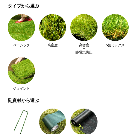
経
タイプから選ぶ
路
に
つ
い
て
当社プロトタイプ
当商品
ベーシック
高密度
高密度
5葉ミックス
+
返
静電気防止
見た目
△
◎
品・
キ
触り心地
△
◎
ャ
ン
葉の種類
1種類
5種類
セ
ジョイント
ル
つや消し
△
◎
副資材から選ぶ
に
つ
葉の幅
太目
細目
い
て
葉の芯
あり
なし