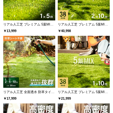
5
リアルを追求した
種のミックス葉!
情
報
©
M
リアル人工芝 プレミアム 5葉MI
リアル人工芝 プレミアム 5葉MI
O
アースカラーが持つ自然の風合い
X・質感をさらに追求 芝丈38mm 1
X・質感をさらに追求 芝丈38mm 2
￥13,999
￥40,998
D
×5m
×10m
自然色に近い落ち着いたアースカラーは馴染みがよ
E
く、さらにリアリティーが増します。
R
N
D
E
C
O
C
o.,
L
リアル人工芝 全面透水 防草タイプ
リアル人工芝 プレミアム 5葉MI
t
芝丈35mm 2×5~10m
X・質感をさらに追求 芝丈38mm 1
￥17,999
￥21,999
×10m
d.
A