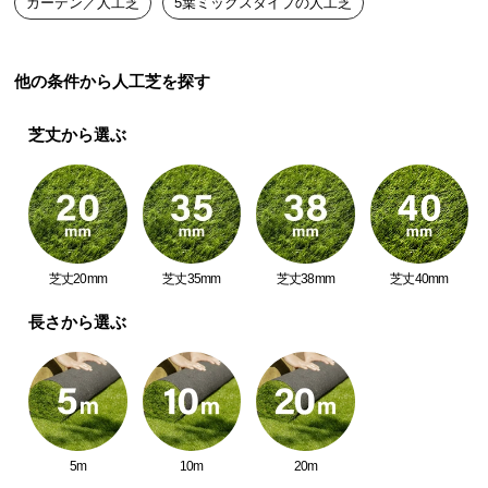
ガーデン／人工芝
5葉ミックスタイプの人工芝
つ
い
て
他の条件から人工芝を探す
開
芝丈から選ぶ
梱
設
置
サ
天然芝のようにリアルな質感
ー
ビ
芝丈20mm
芝丈35mm
芝丈38mm
芝丈40mm
見た目、触り心地、まるで天然芝。より一層リアル
ス
な質感にこだわり、とことん本物に近づけました。
長さから選ぶ
に
つ
い
て
搬
5m
10m
20m
入