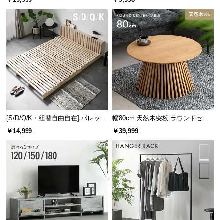
け
[S/D/Q/K・組替自由自在] パレット
幅80cm 天然木突板 ラウンドセン
ベッド 8/12/16枚セット
ターテーブル 美しい格子デザイン
芝葉目付数
約920,000本/㎡
￥14,999
￥39,999
ステッチ数
約23,100本/㎡
芝の植毛数
40本（ひと縫い）