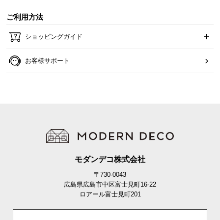
2層構造で芝葉を固定。葉の抜けにくい、
高耐久な人
工芝
に仕上げました。
ご利用方法
ショッピングガイド
当社プロトタイプ
当商品
お客様サポート
1枚の基布に葉を編込んでいる
葉を編込んだ基布をゴム製の
だけなので、葉が抜けやす
層で固定。
葉が抜けにくく高
い。
耐久
です。
モダンデコ株式会社
〒730-0043
広島県広島市中区富士見町16-22
2
ロアール富士見町201
層構造で葉の減りを防ぎます!