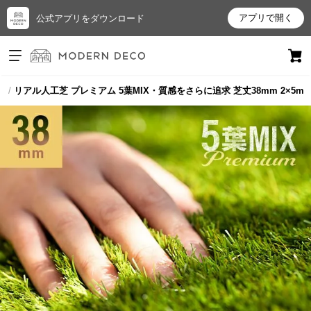
アプリで開く
公式アプリをダウンロード
ログイン
新規会員登録
芝
リアル人工芝 プレミアム 5葉MIX・質感をさらに追求 芝丈38mm 2×5m
お
気
に
入
り
ア
イ
テ
ム
最