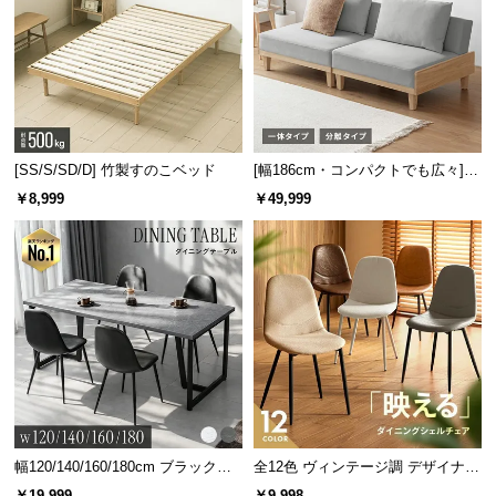
当社プロトタイプ
当商品
[SS/S/SD/D] 竹製すのこベッド
[幅186cm・コンパクトでも広々] 3
人掛けソファベッド リクライニン
芯あり
芯なし
￥8,999
￥49,999
グ 天然木フレーム 北欧
折り曲げてもすぐに元に戻る形状
柔らかく天然芝に近い質感
超高密度で抜群のクッション性
約92万本/㎡
の超高密度でクッション性アップ！芝本
数を増やすことで耐久度も増し、美しい緑を保ちま
す。
幅120/140/160/180cm ブラックフ
全12色 ヴィンテージ調 デザイナー
レーム ダイニング 大理石調 4人掛
ズシェルチェア
￥19,999
￥9,998