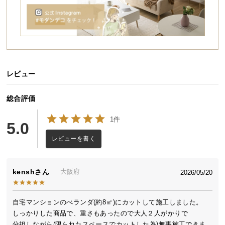
送
料
に
つ
い
て
レビュー
5種のミックス葉
自然なつや消し
大
総合評価
型
商
1件
5.0
品
ぎっしり高密度
ふかふかの芝丈
高耐久な2層構
の
レビューを書く
造
配
送
に
kensh
大阪府
2026/05/20
つ
い
自宅マンションのべランダ(約8㎡)にカットして施工しました。

UVカット加工
EU公認の安全性
ゼロホルム
て
しっかりした商品で、重さもあったので大人２人がかりで

分担しながら(限られたスペースでカットした為)無事施工できま