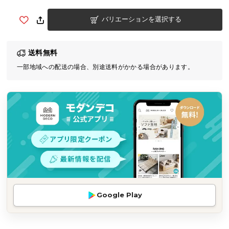
気
バリエーションを選択する
ア
イ
テ
送料無料
ム
一部地域への配送の場合、別途送料がかかる場合があります。
ラ
ン
キ
ン
グ
商
品
カ
テ
Google Play
ゴ
リ
か