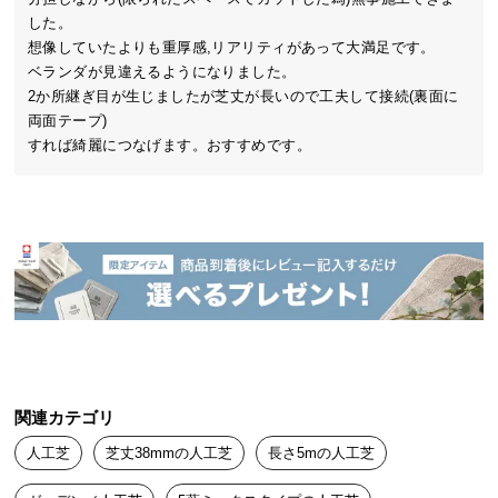
中
した。

型
想像していたよりも重厚感,リアリティがあって大満足です。

商
ベランダが見違えるようになりました。

他を圧倒するクオリティを実現!
品
2か所継ぎ目が生じましたが芝丈が長いので工夫して接続(裏面に
の
両面テープ)

配
すれば綺麗につなげます。おすすめです。
送
に
天然芝のような風合いを一年中楽しめる。本物
つ
志向も唸るプレミアム人工芝
い
緑豊かな芝は寝転びたくなるほど、ふっかふか。特
て
殊加工した5種の葉でグレードアップしたリアルな見
た目としっとりなめらかな質感は、五感で感じる気
小
持ちよさ。毎日の暮らしに美しい彩りと癒しを添え
ませんか?
型
商
品
関連カテゴリ
の
配
人工芝
芝丈38mmの人工芝
長さ5mの人工芝
送
に