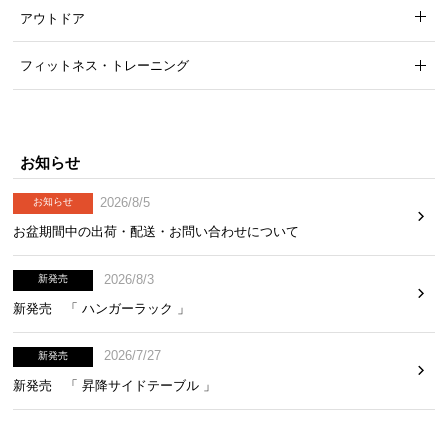
アウトドア
フィットネス・トレーニング
当社プロトタイプ
当商品
芝丈
35㎜
38㎜
お知らせ
2026/8/5
お知らせ
お盆期間中の出荷・配送・お問い合わせについて
3
芝丈+
㎜でボリュームもアップ!
2026/8/3
新発売
新発売 「 ハンガーラック 」
2026/7/27
新発売
新発売 「 昇降サイドテーブル 」
葉が抜けにくい、高耐久な2層構造