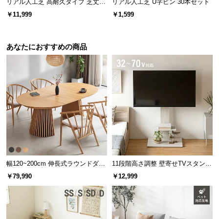
リアル人工芝 高耐久タイプ 芝丈35
リアル人工芝 U字ピン 30本セット
細い葉は繊細で柔らかな感触を生み、きめ細かく美
しい芝目を作ります。
mm 2×5m（自然な見た目を追求・
￥11,999
￥1,599
U字ピン付属）
当社プロトタイプ
当商品
あなたにおすすめの商品
太い
細い
作り物感が強く粗い質感
繊細な見た目と柔らかい質感
幅120~200cm 伸長式ラウンドダイ
11段階高さ調整 壁寄せTVスタンド
ニングテーブル 6人掛け 天然木突
キャスター付き 上下左右角度調節
芯のない葉は天然芝に近い柔らかさ
￥79,990
￥12,999
板 美しい格子デザイン
機能
中央に芯のない葉はしなやかで柔らかい触り心地。
密集させることでへたりにくさを両立しました。