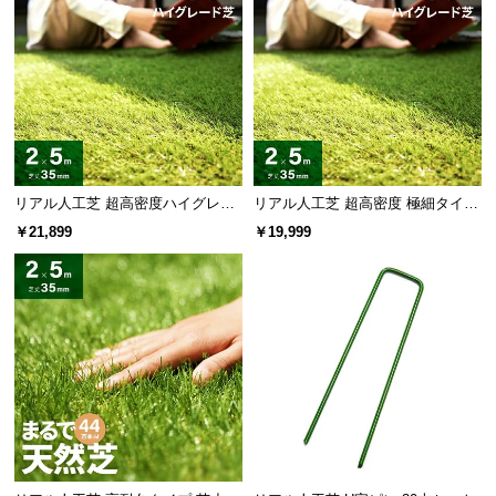
l
l
グレードアップした自然で美しいつや
特殊な
「つや消し加工」
で葉の不自然な光の反射を
抑え、より自然で美しい質感を再現しました。
リアル人工芝 超高密度ハイグレー
リアル人工芝 超高密度 極細タイプ
ド 高耐久タイプ・質感追求 芝丈35
芝丈35mm 2×5m
￥21,899
￥19,999
mm 2×5m 防草シート付
細い葉が作るきめ細かい芝目