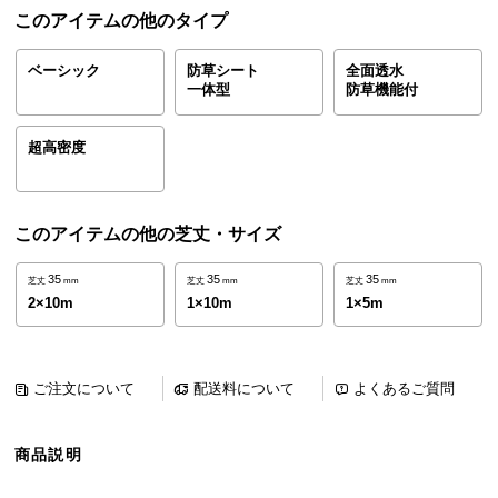
ら
このアイテムの他のタイプ
探
す
ベーシック
防草シート
全面透水
一体型
防草機能付
イ
超高密度
ン
テ
リ
このアイテムの他の芝丈・サイズ
ア
テ
35
35
35
芝丈
mm
芝丈
mm
芝丈
mm
イ
2×10m
1×10m
1×5m
ス
ト
か
ご注文について
配送料について
よくあるご質問
ら
探
す
商品説明