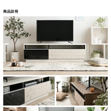
ら
探
商品説明
す
イ
ン
テ
リ
ア
テ
イ
ス
ト
か
ら
探
す