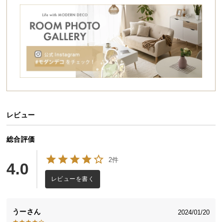
シ
ョ
ッ
ピ
ン
グ
ガ
イ
ド
レビュー
お
支
払
総合評価
い
2件
に
4.0
こだわりの日本クオリティ
つ
レビューを書く
い
て
日本製だから実現できたクオリティ。安価な輸入品
とは一線を画す、美しく精巧な造りとなっていま
うー
2024/01/20
す。
配