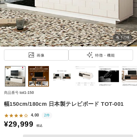
近
チ
ェ
ッ
ク
し
1
/
18
た
ア
画像
特徴・機能
イ
テ
ム
商品番号
tot1-150
特
集
幅150cm/180cm 日本製テレビボード TOT-001
一
覧
4.00
2件
¥
29,999
税込
人