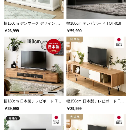
保
を作り出してくれます。
証
に
つ
幅150cm デンマーク デザイン テ
幅180cm テレビボード TOT-018
い
レビボード
￥26,999
￥59,990
て
AV機器にぴったりなオープン収納
会
員
AV機器やルーター等に適した収納スペース。DVDや
ちょっとした小物もサッと収納できます。
規
約
に
つ
い
て
幅180cm 日本製テレビボード TOT-
幅150cm 日本製テレビボード TOT-
015
007
￥39,990
￥29,999
お
客
様