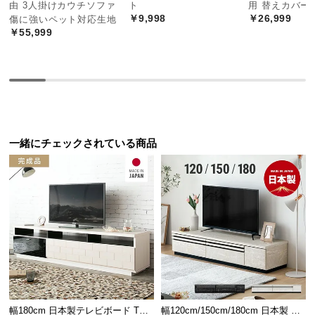
美しい風合いの木目
由 3人掛けカウチソファ
ト
用 替えカバー
つ
￥9,998
￥26,999
傷に強いペット対応生地
い
￥55,999
細部に至るまで美しく表現された木目の風合い。味
て
わい深い質感と温かみが感じられます。
開
梱
設
置
一緒にチェックされている商品
サ
ー
ビ
ス
に
つ
い
て
搬
入
幅180cm 日本製テレビボード TOT-
幅120cm/150cm/180cm 日本製 テ