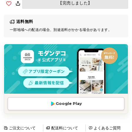
【完売しました】
気
ア
イ
送料無料
テ
一部地域への配送の場合、別途送料がかかる場合があります。
ム
ラ
ン
キ
ン
グ
商
品
カ
Google Play
テ
ゴ
リ
ご注文について
配送料について
よくあるご質問
か