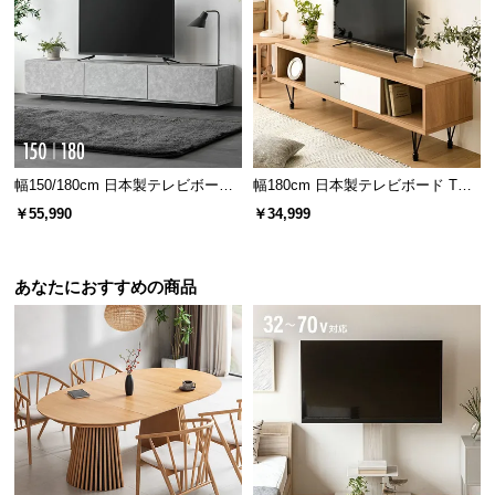
サ
ポ
150㎝タイプの内寸
ー
ト
横幅
奥行き
高さ
右側
約86.8㎝
約37.5㎝
約10㎝
お
幅150/180cm 日本製テレビボード
幅180cm 日本製テレビボード TOT-
知
TOT-020
007
左側
約56.9㎝
約37.5㎝
約10㎝
￥55,990
￥34,999
ら
せ
180㎝タイプの内寸（共通）
あなたにおすすめの商品
横幅
奥行き
高さ
ブ
約56.9㎝
約37.5㎝
約10㎝
ロ
グ
コードスリットで壁付け可能
コードを通すスリットを開けている
企
ので、壁にぴったり寄せて設置でき
業