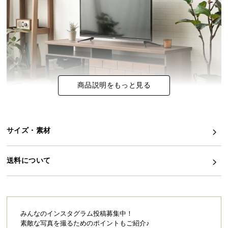
イ
ン
テ
リ
ア
コ
商品説明をもっと見る
ー
デ
ィ
ネ
サイズ・素材
ー
ト
確かな日本品質とモダンデザインの共演
か
送料について
味わい豊かな木目を活かした、モダンで洗練された
ら
デザイン。存在感のあるレンガ調の前板には、アル
ダー無垢材を使用し､置くだけでお部屋に高級感をも
探
たらしてくれます。
す
みんなのインスタグラム投稿募集中！
素敵な写真を撮るためのポイントもご紹介♪