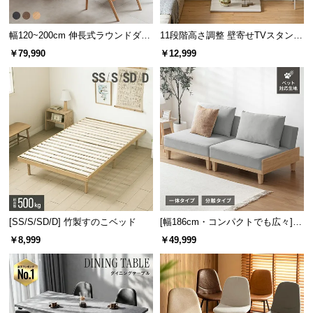
ます。
情
報
幅120~200cm 伸長式ラウンドダイ
11段階高さ調整 壁寄せTVスタンド
©
ニングテーブル 6人掛け 天然木突
キャスター付き 上下左右角度調節
￥79,990
￥12,999
M
板 美しい格子デザイン
機能
O
熱を逃がす吹き抜け構造
D
オープン棚の背面は板のないフルオープン仕様。熱
E
がこもることで生じる機械の故障を防ぎます。
R
N
D
E
C
O
C
[SS/S/SD/D] 竹製すのこベッド
[幅186cm・コンパクトでも広々] 3
人掛けソファベッド リクライニン
o.,
￥8,999
￥49,999
グ 天然木フレーム 北欧
L
t
d.
A