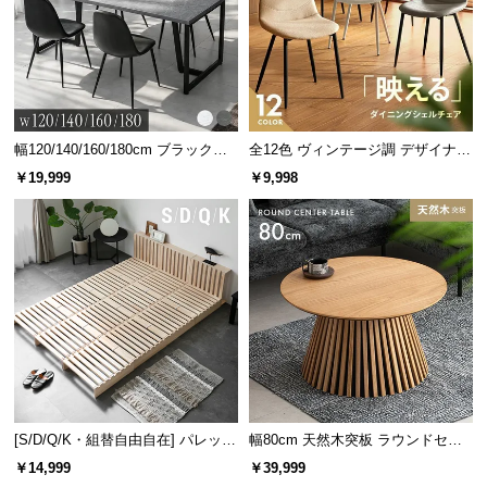
l
l
美しく収納できるフラップ扉
艶のあるガラスが綺麗なフラップ扉。DVDやCDなど
幅120/140/160/180cm ブラックフ
全12色 ヴィンテージ調 デザイナー
を表に出さずに美しく収納できます。
レーム ダイニング 大理石調 4人掛
ズシェルチェア
￥19,999
￥9,998
け
[S/D/Q/K・組替自由自在] パレット
幅80cm 天然木突板 ラウンドセン
ベッド 8/12/16枚セット
ターテーブル 美しい格子デザイン
￥14,999
￥39,999
フラップ収納の内寸