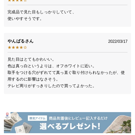
送
料
完成品で見た目もしっかりしていて、

使いやすそうです。
に
つ
い
て
やんばる
2022/03/17
大
見た目はとてもかわいい。

型
色は真っ白というよりは、オフホワイトに近い。

商
取手をつける穴がずれてて真っ直ぐ取り付けられなかったが、使
品
用するのに影響はなさそう。

の
テレビ周りがすっきりしたので買ってよかった。
製造国
日本
配
送
に
つ
職人の技が光る大川ブランド
い
伝統的な職人技を継承する大川ブランド製。匠の技
て
が光るモダンスタイルの家具を造りあげました。