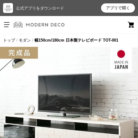
アプリで開く
公式アプリをダウンロード
ログイン
新規会員登録
トップ
モダン
幅150cm/180cm 日本製テレビボード TOT-001
お
気
に
入
り
ア
イ
テ
ム
最