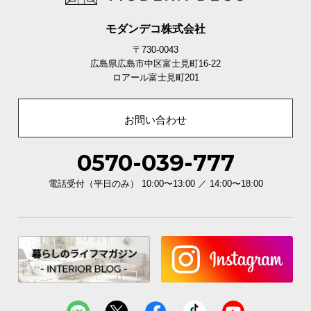
モダンデコ株式会社
150㎝タイプの内寸
〒730-0043
横幅
奥行き
高さ
広島県広島市中区富士見町16-22
ロアール富士見町201
約82.4㎝
約32.5㎝
約15.5㎝
お問い合わせ
180㎝タイプの内寸
0570-039-777
横幅
奥行き
高さ
電話受付（平日のみ） 10:00〜13:00 ／ 14:00〜18:00
約111.4㎝
約32.5㎝
約15.5㎝
スライドレールで開閉なめらか
たくさん収納すると重くなってしまいがちな引き出
しの開閉も、少しの力で簡単に行えます。