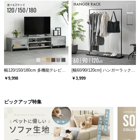
横幅
奥行き
高さ
約55㎝
約36㎝
約20㎝
配線穴で見た目もスッキリ
ガラス扉収納スペースの背面にはコ
ード配線穴が付いていて、AV機器
の配線をスッキリと収納できます。
幅120/150/180cm 多機能テレビボ
[幅60/90/120cm] ハンガーラック
ード 木目/石目調 オープン収納・
スチール 4段階高さ調節 サイドフ
￥9,998
￥3,999
引き出し収納付き
ック オープンラック シンプル
使い勝手のよい2口コンセント搭載
ピックアップ特集
フラップ扉内の背面に便利な2口コンセントを搭載。
コードの長さを気にすることなくAV機器等を設置で
きます。