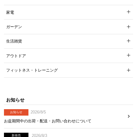
家電
ガーデン
生活雑貨
ゆっくり開閉の安全設計
アウトドア
金具はゆっくり開閉するソフトダウンステーを使
用。扉の重みで急に開いてしまうのを防ぎます。
フィットネス・トレーニング
お知らせ
2026/8/5
お知らせ
お盆期間中の出荷・配送・お問い合わせについて
2026/8/3
新発売