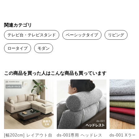
中
型
商
品
関連カテゴリ
の
テレビ台・テレビスタンド
ベーシックタイプ
リビング
配
送
ロータイプ
モダン
に
つ
い
この商品を買った人はこんな商品も買っています
て
大川家具とは
小
型
日本一の生産高を誇る家具ブラン
ド。400年以上の歴史があり、世界
商
的にも高い評価を得ています。
品
の
配
送
[幅202cm] レイアウト自
ds-001専用 ヘッドレス
ds-001 Xラ
に