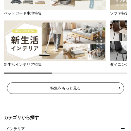
ペットガード生地特集
ソファ特集
新生活インテリア特集
ダイニング
リモコン対応のガラス扉
フラップ扉のガラスは赤外線を遮らないので、閉め
特集をもっと見る
たままでもリモコン操作が可能です。
カテゴリから探す
インテリア