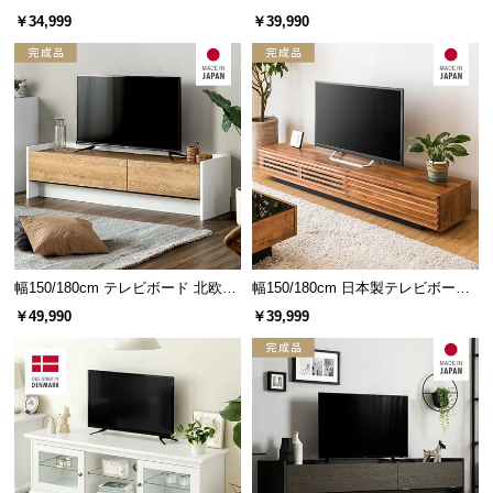
001
レビボード
経
￥34,999
￥39,990
前板には上質なアルダー無垢材を使用
路
レンガ調の前板には上質なアルダー無垢材を使用。
に
高級感ある柔らかな肌触りが特徴です。
つ
い
て
返
品・
キ
ャ
幅150/180cm テレビボード 北欧デ
幅150/180cm 日本製テレビボード
ン
ザイン 収納付き TOT-018
TOT-002-1
￥49,990
￥39,999
セ
ル
に
つ
アルダー無垢材とは
い
て
ヨーロッパで聖樹として崇められる
ハンノキ属の広葉樹。美しく穏やか
な印象の木目は、落ち着いた雰囲気